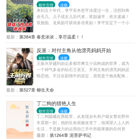
都市言情
连载
来到五十年代，李平安本想平淡度过一生，没想到寿
命无几。儿子或女儿后代者，奖励减半，依次递减！
双胞胎、龙凤胎可获得多倍奖励！李平安定下一个小
目标：先活到150岁！
最新：
第384章 春意浓浓，享尽温柔！！
反派：对付主角从他漂亮妈妈开始
都市言情
连载
王振兴穿越到由众多都市爽文小说构成的世界，成为
一个帅气多金的钻石王老五。开局主角的漂亮妈妈还
暗恋他。不过在剧情中的设定，居然是个炮灰配角，
而且还没正常能力！淦啊。好在系统给出了选择。这
还用想吗？肯定是选2啊！
最新：
第527章 柳生天命
丁二狗的猎艳人生
都市言情
连载
丁二狗隐藏在黑暗里，从发现乡长和户籍女警在野外
车震那一刻，他的生命就被改变了，他渴望人上人的
生活，于是极力的运用自己手中所能掌握的任何资
源，拼命的向上爬，这一路上，成了他猎艳的旅
最新：
第1264章 泥菩萨书记