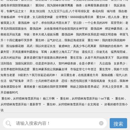
婚母亲求我割肾救她孩！
重回62，我为国铸剑薅哭鹰酱
御兽：全网看我暴虐前妻！
我反派他
哥，专薅气运之女！
美女,快治我
九九宝贝下山后,八个哥哥排队宠
春花向阳
城与墙
我在都
市修炼成神
中年逆袭，女儿助我变神豪
全球警报！SSSSS级仙尊归来
重生64，猎人出身，妻女
被我宠上天
最强战神
仙子，求你别再从书里出来了
登云阶：一个公务员的20年
双穿亮剑：老
李见到我就双眼放光
最强战神
从收集情绪开始创造我的女神宇宙
最强战神
绑定神豪系统：从
救校花开始无敌
华娱：资本大佬入侵娱乐圈
最强战神
我的黑科技系统是18级文明造物
举国飞
升！十四亿魔修吓哭异界
重生85：运气好亿点，我靠赶海成首富
重生1961：我的签到系统能种
田
医仙纵横花都
高武：我以剑道证长生
被虐88次，真真少爷心死离家
我和她的合租条约
神
豪判官：开局直播审判霸座仙
军阀：从搬空上海兵工厂开始
退役兵王：归途无名
猛男闯莞城，
从四大村姑开始
废兽逆袭打脸不按套路出牌的神兽
重生官场：从老干局开始执掌天下
我从明朝
活到现在
顶级玩家回归，但是是吟游诗人
契约神级兽娘，全是小萝莉！
凡尘战场
女多男少：
全世界都想和我谈恋爱
重生神豪系统让我躺赢全球
市场监管七十年变迁
重生荒年，我捡个大院
知青当老婆
D级潜力？我万倍返还成武神！
末日重生者，在线直播造方舟
孤独成瘾：现代人的
生活
镇尸斩鬼录
淬刃：士兵的锋芒成长录
恋综：热芭包我过夜？我假戏真做
失业后，我靠神
级鱼塘震惊全球
暴雨捡妻！校花赖在我怀里哭唧唧
韩娱之国际影星养成记
开局上交异世界，我
开启修炼时代
-
-
重生80，从狩猎林海雪原开始！ 杨三斤啊
重生80，从狩猎林海雪原开始！txt下载
重生80，
-
-
从狩猎林海雪原开始！最新章节
重生80，从狩猎林海雪原开始！全文阅读
好看的都市言情小
说
搜索