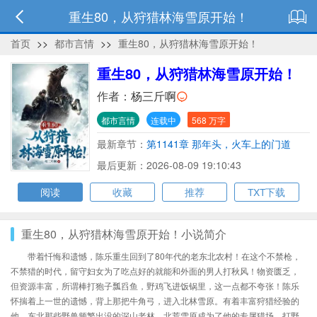
重生80，从狩猎林海雪原开始！
首页
>>
都市言情
>>
重生80，从狩猎林海雪原开始！
重生80，从狩猎林海雪原开始！
作者：
杨三斤啊
都市言情
连载中
568 万字
最新章节：
第1141章 那年头，火车上的门道
多！！
最后更新：2026-08-09 19:10:43
阅读
收藏
推荐
TXT下载
重生80，从狩猎林海雪原开始！小说简介
带着忏悔和遗憾，陈乐重生回到了80年代的老东北农村！在这个不禁枪，
不禁猎的时代，留守妇女为了吃点好的就能和外面的男人打秋风！物资匮乏，
但资源丰富，所谓棒打狍子瓢舀鱼，野鸡飞进饭锅里，这一点都不夸张！陈乐
怀揣着上一世的遗憾，背上那把牛角弓，进入北林雪原。有着丰富狩猎经验的
他，东北那些野兽频繁出没的深山老林，北荒雪原成为了他的专属猎场。打野