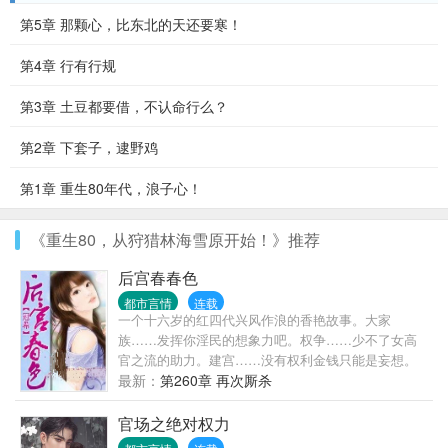
第5章 那颗心，比东北的天还要寒！
第4章 行有行规
第3章 土豆都要借，不认命行么？
第2章 下套子，逮野鸡
第1章 重生80年代，浪子心！
《重生80，从狩猎林海雪原开始！》推荐
后宫春春色
都市言情
连载
一个十六岁的红四代兴风作浪的香艳故事。大家
族……发挥你淫民的想象力吧。权争……少不了女高
官之流的助力。建宫……没有权利金钱只能是妄想。
后宫……少了莉，师，妇，空，护，洋，星，偷等等
最新：
第260章 再次厮杀
等等还叫宫吗？ 陈老师出品必属精品，请大家放心收
藏支持，一定会给你们意料外的惊喜！
官场之绝对权力