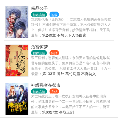
程……
极品公子
都市言情
连载
立志现代版《金瓶梅》！ 立志成为色狼的必备经典教
科书！ 不求剑破天下高手寂寞，不求权倾朝野万人之
上！但求红袖添香于身侧，妙伶清舞于榻前，天下美
女尽在我手，人生至此，夫复何求？？？ 先下手者妻
最新：
第249章 不教天下人负白家
妾成群，后下手者光棍一个！我的最大乐趣就是让所
有鲜花插在我这朵牛粪上！而且是心甘情愿的插！
危宫惊梦
都市言情
完结
帝王榻侧，岂容他人酣睡？奈何要来睡的偏偏是敢弑
君夺位的佞臣头子。更奈何自己是个名不正言不顺的
假皇子，真公主。 只盼着太傅大人免开尊口，千万不
要三五不时提起：“今儿是良辰吉日，皇帝您该驾崩
最新：
第133章 番外 葛竹马篇 不喜勿入
了。”她这个冒牌的皇帝宁可舍弃皇位浪迹天涯，过那
逍遥的日子。 什么？龙椅他要坐，龙床他要睡，龙椅
神级强者在都市
上的人他也不放过！ 主虽然阴狠，但是疼老婆~~
都市言情
完结
未世特战兵王，在一次执行女娲补天任务中出现意
外，灵魂附身在一个二十一世纪胆小怕事，性格懦弱
的大家族少爷身上，从此开始了不平凡的一生。财富
手中握，美人怀里揉，敌人脚下踩。
最新：
第6327章 夺取玉剑