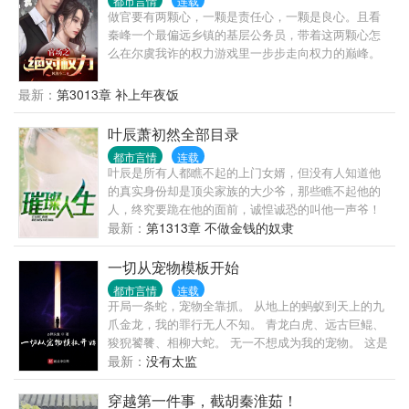
都市言情
连载
做官要有两颗心，一颗是责任心，一颗是良心。且看
秦峰一个最偏远乡镇的基层公务员，带着这两颗心怎
么在尔虞我诈的权力游戏里一步步走向权力的巅峰。
最新：
第3013章 补上年夜饭
叶辰萧初然全部目录
都市言情
连载
叶辰是所有人都瞧不起的上门女婿，但没有人知道他
的真实身份却是顶尖家族的大少爷，那些瞧不起他的
人，终究要跪在他的面前，诚惶诚恐的叫他一声爷！
最新：
第1313章 不做金钱的奴隶
一切从宠物模板开始
都市言情
连载
开局一条蛇，宠物全靠抓。 从地上的蚂蚁到天上的九
爪金龙，我的罪行无人不知。 青龙白虎、远古巨鲲、
狻猊饕餮、相柳大蛇。 无一不想成为我的宠物。 这是
一个灵气复苏的世界，顾江在不断的捕捉、培养宠物
最新：
没有太监
中逐渐变强。
穿越第一件事，截胡秦淮茹！