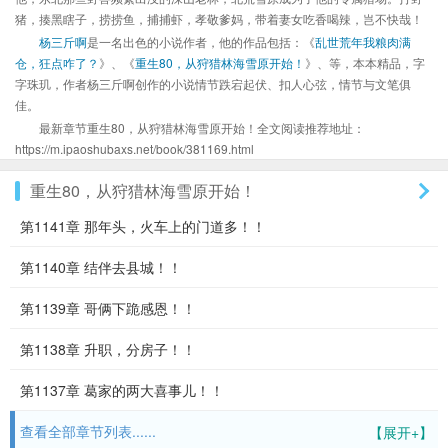
猪，揍黑瞎子，捞捞鱼，捕捕虾，孝敬爹妈，带着妻女吃香喝辣，岂不快哉！
杨三斤啊
是一名出色的小说作者，他的作品包括：《
乱世荒年我粮肉满
仓，狂点咋了？
》、《
重生80，从狩猎林海雪原开始！
》、等，本本精品，字
字珠玑，作者杨三斤啊创作的小说情节跌宕起伏、扣人心弦，情节与文笔俱
佳。
最新章节重生80，从狩猎林海雪原开始！全文阅读推荐地址：
https://m.ipaoshubaxs.net/book/381169.html
重生80，从狩猎林海雪原开始！
第1141章 那年头，火车上的门道多！！
第1140章 结伴去县城！！
第1139章 哥俩下跪感恩！！
第1138章 升职，分房子！！
第1137章 葛家的两大喜事儿！！
查看全部章节列表......
【展开+】