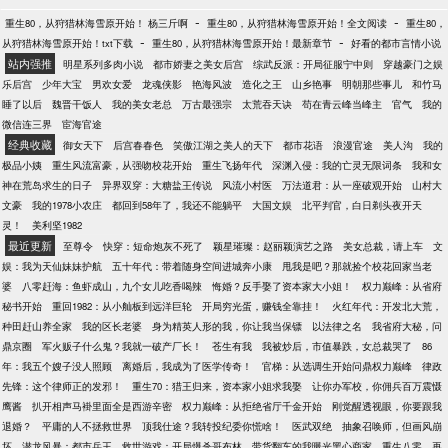
-
-
重生80，从狩猎林海雪原开始！ 杨三斤啊
重生80，从狩猎林海雪原开始！全文阅读
重生80，
-
-
从狩猎林海雪原开始！txt下载
重生80，从狩猎林海雪原开始！最新章节
好看的都市言情小说
站内强推
明星系列多肉小说
都市娇妻之美女后宫
综武反派：开局征服宁中则
穿越豪门之娱
乐后宫
少年大宝
男欢女爱
龙魂侠影
艳海风波
造化之王
山乡艳事
明朝那些事儿
和竹马
睡了以后
魏晋干饭人
我的美女老总
万古最强宗
太荒吞天诀
苟在青云峰当峰主
官气
我的
微信连三界
宦海官途
经典收藏
御女天下
后宫春春色
笑傲江湖之美人的天下
都市花语
浪漫官途
美人沟
我的
极品小姨
重生风流富豪，从强吻校花开始
重生飞扬年代
深渊入侵：我的亡灵无限词条
我和女
神在荒岛求生的日子
异界双穿：大糖盐王传说
风流小村医
万法道君：从一座破观开始
山村大
文豪
我的1978小农庄
都回到58年了，我还不能躺平
大国文娱
北平判官，白日剃头夜开天
灵！
美利坚1982
最近更新
至尊令
快穿：短命炮灰不死了
颖星璀璨：赵丽颖演艺之路
美女总裁，请上车
文
娱：我为天仙妹妹护航
五十年代：带着随身空间进城奔小康
甩我是吧？那就捡个校花回家当老
婆
八零赶海：鱼虾成山，九个女儿吃香喝辣
悔婚？反手娶了资本家大小姐！
权力巅峰：从省府
秘书开始
重回1982：从小舢板到远洋巨轮
开局穷光蛋，赚钱全靠挂！
火红年代：开发北大荒，
种田赶山养全家
我的区长老婆
身为精英人形的我，你让我当保镖
以法律之名
我省府大秘，问
鼎京圈
军火贩子什么鬼？我就一破产厂长！
苍生有我
我被炒后，市值暴跌，女总裁哭了
86
年：我五个嫂子没人照顾
离婚后，我成为了医学传奇！
官梯：从选调生开始问鼎权力巅峰
律政
先锋：这个律师正的发邪！
重生70：猎王归来，资本家小姐求我娶
让你办军校，你佣兵百万震慑
鹰酱
扒开相声马褂里面全是西游辛密
权力巅峰：从拒绝省厅千金开始
刚觉醒透视眼，你要跟我
退婚？
平庸的人不拯救世界
顶我仕途？我转投纪委你慌啥！
医武双绝
抽象召唤师，但画风崩
坏
潜龙风暴：都市兵王
救世游戏：开局爆杀哥布林
带货翻车的我曝光黑心商家
重生八零，再