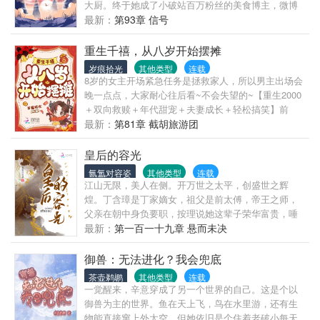
沈泽川又一次不淡定了，为防妻子再次走失，只能日
大厨。终于她成了小破站百万粉丝的美食博主，微博
人，终于慌了。“你们……别过来！”
日看守。连救命恩人留下的遗孀也顾不上照顾了。可
千万粉丝的美食大V，又通过两年时间将溪氏糕点推向
最新：
第93章 信号
是，聂清留下的理由从始至终只有一个——以疯为
全国。人人都知她除了美食只爱钱，想要请她掌勺起
刀，向害死她女儿的仇人，复仇！当一切沉冤得雪，
码百万起步。谁知就在溪茗要大赚一笔，一道雷直接
重生千禧，从八岁开始摆摊
聂清回到梅县，重新开始生活。宰辅之子萧煜来到梅
将她劈到星际1025年。溪茗满脑袋都是即将唾手可得
岁痕拾光
其他类型
连载
县，在聂家竹篱笆前问，可否要一张糖画。紧随而来
的money插上了小翅膀飞走了，溪茗尔康手仰天长
8岁的女主开场紧急任务是拯救家人，所以男主出场会
的沈泽川，蹲在篱笆墙下修篱笆，红着眼问：聂娘
啸：我的小钱钱！还好还好，脖子上的玉里里面藏了
晚一点点，大家耐心往后看~不会失望的~【重生2000
子，可否换一碗水喝？
一个厨房空间。不过谁来告诉她面前这这成了精的土
＋双向救赎＋年代甜宠＋夫妻成长＋轻松搞笑】前
罐是个啥？还有这个空间屋子开了门外面的水帘又
世，来自江南的小镇做题家林惜锐，在家庭破碎、青
最新：
第81章 截胡旅游团
是……
春期选择摆烂的时候，遇到了来自壮省山区，初中都
没毕业的学渣穷小子秦枫，从此被治愈，有他陪她经
皇后的容光
历所有风雨，好不容易要过上好日子，却夫妻双双重
氤氲对容姿
其他类型
连载
生回2000年。林惜锐：竟有这种好事？那第一件事必
江山无限，美人在侧。开万世之太平，创盛世之辉
须是救回前世早逝的她爸郑宏啊！从此还有什么原生
煌。丁含璋是丁家嫡女，祖父是前太傅，帝王之师，
家庭的痛摆脱不了？然后专心搞钱！要求也不高，25
父亲在朝中身负要职，按理说她这辈子荣华富贵，唾
岁能财富自由，躺平退休就行（反正她管这叫“小富即
手可得。她还有个青梅竹马的表兄，若是姻缘天定，
最新：
第一百一十九章 悬而未决
安”）秦枫：拼命赚钱找媳妇儿！给她遮风挡雨！林惜
那两家更是亲上加亲。就在她以为不过是宅门大院，
锐：等等，这个黑瘦的猴子到底是谁啊？什么？我老
就此一生的时候，宫中却突然传来旨意，宣她入宫，
御兽：无法进化？我会兜底
公？我的双开门呢？我卡颜的脸呢？行吧，再给你两
聘为帝王嫔妃。原来父母恩情，不是不还，只是时候
茶壶鹈鹕
其他类型
连载
年机会长开，不然高中可就别怪我不承认咱俩的关系
未到；父女情深，也敌不过滔天权势！既然入了宫，
一觉醒来，辛意穿成了另一个世界的自己。这是个以
了啊！又不想读高中？重生还不想读书，你做梦去
我便不再委屈自己，万般恩宠皆是浮云，我要做就要
御兽为主的世界。鱼在天上飞，鸟在水里游，还有生
吧！这辈子不给你卷成985怎么对得起重生这一次？秦
做那最尊贵的女人。帝王勾唇笑道：“普天之下，莫非
物能直接窜上外太空。但她依旧是个住着老破小每天