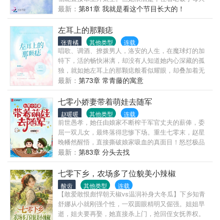
枫：老婆求放过……除了学习我干啥都行！林惜锐：
王土。”丁含璋站淡淡道：“那我便要入主中宫，尊皇后
为钱发愁的穷苦初中生。简直穿越了个寂寞。唯一不
最新：
第81章 我就是看这个节目长大的！
上辈子看上你的脸和人，这辈子老娘除了没有上辈子
之位。一人之上，万人之下。“
同的是，她的脑海中多出了一本书——路边的小鸟只
的“黑历史”，其他要啥没有？你看着办吧……秦枫：我
能进化到二阶段？被进化材料卡脖子？作为传说中的
左耳上的那颗痣
学，我绝对往死里学！
神兽却无法进化？……对此，辛意表示：“宠兽不能进
张青橘
其他类型
连载
化，有没有可能只是缺个合适的配方？”于是，小鸟变
唱歌、调酒、撩拨男人，洛安的人生，在魔球灯的加
成了龙，进化材料有了平替，帮神兽进化甚至成为了
特下，活的畅快淋漓，却没有人知道她内心深藏的孤
培育师的必修课。到后来，御兽师和宠兽们达成了一
独，就如她左耳上的那颗痣般看似耀眼，却叠加着无
个共识——进化有问题？找那位培育师不就好了？
尽的忧伤，只配活在黑暗。五岁妈妈离家，六岁林叔
最新：
第73章 常青藤的寓意
叔和余熙阿姨情感崩塌，十岁遭遇车祸永远失去爸
爸，林叔叔的舍命相救，她肩负起了养林舒南的责
七零小娇妻带着萌娃去随军
任，扮演着好姐姐的角色护他长大。二十三岁，她遇
赵暖暖
其他类型
连载
到了和她一样孤独的男人，并爱上了这个男人，决定
前世愚孝，她任由娘家不断榨干军官丈夫的薪俸，委
与他陪伴一生，可这个时候，青春萌动的小男生也在
屈一双儿女，最终落得悲惨下场。重生七零末，赵星
自己的感情里插上一脚，不仅要面临着他违背道德的
晚幡然醒悟，直接撕破娘家吸血的真面目！怒怼极品
红线，还要被与她毫无关系的商业利益所牵连。当孤
亲人，斩断无谓牵绊，带着四岁龙凤双宝回归婆家，
最新：
第83章 分头去找
独与陪伴的共赴，依赖与放弃的选择，逃离与现实的
毅然奔赴军营。军营小院炊烟袅袅，冷面丈夫将她和
碰撞聚在一起，洛安又该如何抉择呢？
一双宝贝疼入心底。这一世，她用心宠夫、悉心护
七零下乡，农场多了位貌美小辣椒
娃，勤学上进、踏实经营，成为丈夫最坚实的后盾，
酸齿
其他类型
连载
把从前一团糟的人生，活成了人人羡慕的甜宠范本！
【敢爱敢恨彪悍朝天椒vs温润补身大冬瓜】下乡知青
舒娜从小就刚强个性，一双圆眼精明又倔强。姐姐早
逝，姐夫要再娶，她直接杀上门，抢回侄女抚养权。