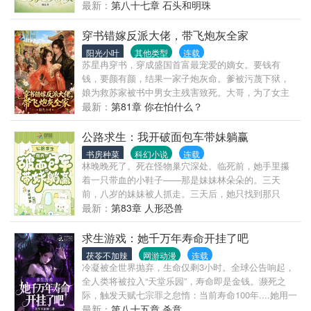
为了养活这个小机灵鬼，舒娜去卖父亲积攒的劳保手
最新：
第八十七章 石头和明珠
套时意外被农场同乡裴润生搭救。俩人就此相识，舒
娜才发现这个沉默寡言的男人有许多可爱之处。裴润
穿书错嫁反派大佬，带飞炮灰全家
生剑眉星目，温润博学，偏偏是个小结巴，农场里人
阳光小叶
其他类型
连载
人说他不好、不能生育，劝舒娜离他远点。“他是个绝
苏星冉穿书，穿成盛国首富最宠爱的嫡女。要钱有
嗣的，你跟了他，这辈子就完了。”裴润生站在人群
钱，要颜有颜，结果一家子炮灰命。爹被污蔑下狱，
中，周遭的诋毁好像一把把长枪刺入他的骨髓，舒娜
娘为救苏家被书中男女主残害致死。大哥，为了女主
抿抿唇，“裴润生！你敢娶我吗？”周围传来惊呼，“舒
那个假救命恩人，被五马分尸。至于苏家族人，全被
最新：
第81章 你在怕什么？
娜这是疯了，嫁给这种人，这辈子别想回城了！”都说
男女主下药活活烧死。在苏星冉以为这次是天崩开局
谁嫁给他这辈子就完了，舒娜偏偏不信这个邪！舒娜
的的时候，觉醒花钱改命系统。只要花钱，就能从系
公路求生：我开破面包车带妹躺赢
才不理会这些闲言碎语，日子是自己过的。管教叛逆
统那里得到为苏家改命的线索。为了活命，苏星冉开
书房种菜
科幻小说
连载
弟弟、养育人小鬼大的侄女，顺便再孝敬孝敬裴润生
始疯狂花钱。反派大佬要救外祖一家却没钱打点？苏
林晚晚死了。死在怪物巢穴深处。临死前，她手里攥
那避世已久的爷爷奶奶。她靠着裴家老木匠做的古法
星冉为了对付男女主砸钱嫁他。面对如流水一样消耗
着一只带血的小鞋子——那是妹妹林朵朵的。三天
妆奁盒子，成功闯入有婚嫁需求的家庭，赚得盆满钵
的金银，苏星冉以为她败家人设立主了。结果，苏家
前，八岁的妹妹被人抓走。三天后，她只找到那只
满，顺便再打一打对头的脸，原来是你老公不能生，
成了皇帝钦点的皇商。面对日益增长的财产，苏星冉
鞋。再睁眼，她回到了末日降临的时刻。旁边是完好
最新：
第83章 人形恐兽
舒娜在农场把日子过得风生水起。
傻眼了。“花不完，根本花不完。”
的妹妹，面前是那辆破得漏风的面包车。这一次，她
绑定了一个幸运转盘——每天一次，1到100倍物资翻
求生游戏：她千万年寿命开挂了吧
倍。这一次，她谁都不信。所有骗过她的人，都要还
茯苓不加辣
网游动漫
连载
回来。唯一的例外，是坐在副驾驶上那个攥着小拳头
冷凝被全世界抛弃，生命仅剩3小时。全球公告响起，
喊“姐姐我保护你”的小丫头。公路没有尽头，身后有恐
全人类将被拉入“天堂乐园”，寿命即是金钱。濒死之
兽追逐，前方有未知的灾害。但林晚晚踩下油门，只
际，触发天赋七宗罪之怠惰：当前寿命100年....她用一
说了一句话：“这辈子，你吃一口热饭之前，我先替你
天的时间记住了六个人的脸。直到后来，整个天堂乐
最新：
第八十五章 杀意