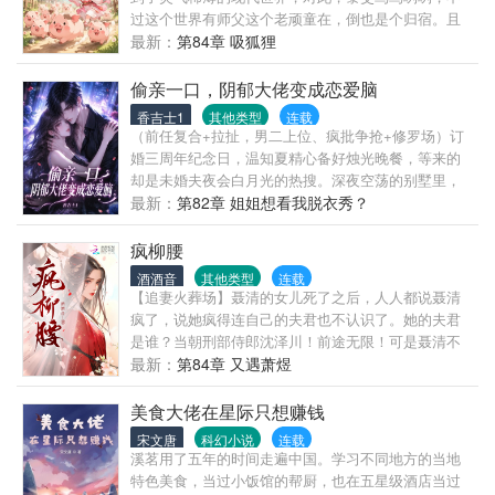
梨低低一声“乖，我的纣王”，诱得他在画廊里差点失控
过这个世界有师父这个老顽童在，倒也是个归宿。且
放肆。顾慕飞摩挲她的脸颊：“苏建筑师，到你普利兹
看咱们黎爻小同志在云衫村种田养猪，普通小猪仔被
最新：
第84章 吸狐狸
克领奖，我只求你能多少承认是顾夫人，赏一句‘合作
她灵气滋养，肉质绝佳，一窝卖出天价。土鸡、牛
愉快’。”苏梨这才明白，原来，她和顾慕飞的婚姻是：
羊、鱼塘鱼虾尽数温顺听话，种地零劳累。荒地荒山
偷亲一口，阴郁大佬变成恋爱脑
他送她冠名的画廊，拉赫马尼诺夫的钢琴，护她的事
改良成上等良田，瓜果蔬菜营养品质直线上升！休闲
香吉士1
其他类型
连载
业，以她为契。此生，他只为她一人献上绝对忠诚。
之余，还好靠着自己余下的修真天赋，能够看见人与
（前任复合+拉扯，男二上位、疯批争抢+修罗场）订
——高甜强强｜夫妻同心｜极致宠溺——
人之间的因果线，吃瓜看热闹。这多好的日子啊！只
婚三周年纪念日，温知夏精心备好烛光晚餐，等来的
是。为什么还要有包办婚姻啊！师父笑眯眯：这可是
却是未婚夫夜会白月光的热搜。深夜空荡的别墅里，
师父给你从小养着的，你来了正好，结婚！一米八八
陌生号码发来一张偷拍照，定格她温柔下厨的背影，
最新：
第82章 姐姐想看我脱衣秀？
宽肩窄腰青春貌美男大花枝招展：亲爱的爻爻，爱你
附字：姐姐，你还是这么美。紧接着，常年旅居国外
哟~
的准小叔子沈烬，误发一张性张力爆棚的腹肌自拍。
疯柳腰
【不好意思，发错了。】谁都以为是一场乌龙，只有
酒酒音
其他类型
连载
温知夏浑身发凉。那场缠绵旖旎、真实刺骨的梦历历
【追妻火葬场】聂清的女儿死了之后，人人都说聂清
在目，梦里他偏执纠缠，细数两人年少盛夏的隐秘纠
疯了，说她疯得连自己的夫君也不认识了。她的夫君
葛。沈家人人皆知，沈烬是被流放的私生子，清冷寡
是谁？当朝刑部侍郎沈泽川！前途无限！可是聂清不
言，恭敬唤她嫂子。无人知晓，他藏在暗处数年，偏
认，她只认自己是沈夫人屋里的婢女。沈夫人死了，
最新：
第84章 又遇萧煜
执窥视，步步为营。本该潇洒放手的大哥沈飞砚却红
她该回老家寻一个夫婿成亲生子了。沈泽川不淡定
了眼，将退婚协议撕得粉碎：“不退婚，这辈子你都只
了，回什么老家成什么亲，生子倒是可以。被强留在
美食大佬在星际只想赚钱
能是我沈飞砚的未婚妻。”可晚了。那个阴湿疯批弟弟
沈府的聂清又疯了一回，这一次，她彻底不认识那个
宋文唐
科幻小说
连载
早已将她锁在怀中，笑得偏执又疯狂：“乖，别躲，三
男人了。她说，她只是来京城寻夫君的，人没找到，
溪茗用了五年的时间走遍中国。学习不同地方的当地
年前没做完的事，我们慢慢补。”前有清冷未婚夫悔不
该回去了。留在老家的孩子和猪都等着她回去照顾。
特色美食，当过小饭馆的帮厨，也在五星级酒店当过
当初，后有疯批强取豪夺。温知夏看着步步紧逼的二