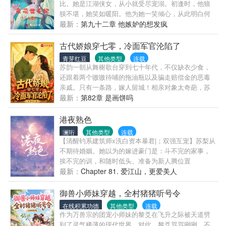
比。她是江湖侠女，从小就受尽宠溺。初逢时，他狼
财、经商创收富甲一方，竟将原本嗜血暴戾的四大反
狈不堪，她笑如暖阳。他为她一笑倾心，从此明白何
派，悉数驯化成各个领域的大佬，成为独属于她的靠
为相思入骨。她对他容貌深刻，如此便知何为郎艳独
最新：
第九十二章 他嫉妒的想发疯
山。一心只想躺平摆烂，做逍遥快活的顶级富婆寡
绝。旁人眼里的她，骄纵却不跋扈，纯粹却不单纯，
妇。不对！这权倾朝野的清冷大臣、温润多金的顶级
成熟却不老成，活脱脱一个祸水红颜。而在他眼里，
古代娇娘穿七零，冷面军官沦陷了
富商、杀伐果断的世家少主，轮番登场，花式内卷追
她撒泼耍赖信手拈来，调皮的叫他头疼……这是一个
妻，是何意味？
青芽红豆
其他类型
连载
调皮小青梅和腹黑小竹马的互宠日常，且看他们如何
苏韵一朝从舞榭歌台穿到七十年代，不仅缺衣少食，
玩转江湖与庙堂！
还跟着两个嗷嗷待哺的拖油瓶以及骗走赔偿金的恶毒
亲戚。只有一条路，嫁人留城！相亲对象太奇葩，苏
韵转头闪婚路人军官——可这军官怎么长得和前世那
最新：
第82章 是画饼吗
位侯爷一模一样！无所谓！结婚证到手，顺利留城治
恶戚！前世侯爷负心汉，今生封心别再爱。歌舞刺绣
港夜熟色
样样精，七零年代做明星！五个崽子一起将某人推上
澜珩
其他类型
连载
前：“我们要凑个七！”觉醒前世记忆的人红了眼
【清醒钓系建筑师x洗白资本暴君|；双强互宠】苏梨从
眶：“媳妇，再给我一次机会！”
不期待婚姻。她以为的嫁进豪门是：斗不完的家事，
挨不完的训，和随时低头、准备为新人腾位置
的，“是，老公。”毕竟，她是孤女高攀。整个闵州都以
最新：
Chapter 81. 爱江山，更爱美人
为她追着顾先生，徒劳五年，惨到连名份都没混上。
直到，她被新闻抓拍，顾慕飞牵紧她走下台阶，新闻
御兽小师妹穿越，全村猪猪听号令
照愣被拍成了官方婚纱照——是苏梨没想公开。男人
在线积累功德
其他类型
连载
有钱、有颜、有权，是千亿资本唯一继承人，可指尖
作为万兽宗的团宠小师妹的黎爻在飞升之际被天道劈
的枪茧再也洗不干净。顾慕飞挽着她亮相苏富比，苏
到了灵气稀薄的现代世界，对此，黎爻骂骂咧咧，不