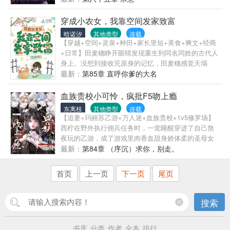
尝。”
园都疯了。这个叫冷凝的女性人种怎么那么强？寿命
怎么越来越多？忍不住集体哀嚎：尊敬的造物主！我
穿成小农女，我靠空间发家致富
们不服！她肯定开挂了！
晗诺汐
其他类型
连载
【穿越+空间+灵泉+种田+家长里短+美食+爽文+经商
+日常】田麦穗睁开眼睛发现重生到同名同姓的古代人
身上。没想到接收完原身的记忆，田麦穗感觉天塌
了！！！强势的爹，懦弱的娘，被宠坏的弟弟，田麦
最新：
第85章 直呼你爹的大名
穗以为这就是天崩开局了。她想到自己前世好不容易
排上全国富豪榜，可来到这里的第一天竟然就被原身
血族贵校小可怜，疯批F5吻上瘾
亲爹卖了。并且婆家还有死要面子强势的公公，对所
东离枝
其他类型
连载
有人很强势但是惧怕公公的婆婆。全家供着读书的弟
【追妻+玛丽苏乙游+万人迷+血族贵校+1v5修罗场】
弟，占便宜没够的妹妹。还有那个瘫痪在床三年老实
西柠在野外执行佣兵任务时，一觉睡醒穿进了自己熬
巴交的相公。前世意外得到的手镯竟然幻化成空间。
夜玩的乙游，成了游戏里肉香血甜身娇体柔的圣母女
还不等田麦穗伸手大干一场，就直接被原身亲爹砸了
主。游戏五个男主个个身高腿长，身材倍棒，帅气无
最新：
第84章 （序沉）求你，别走。
个半死送到了孟家。为了改变本来的人生轨迹，田麦
边，特殊cg也是十分的令人血脉喷张。但他们偏偏是
穗决定先攻略瘫痪多年的相公！后来...“我们说好和离
五个疯批，各种囚禁阴暗小连招西柠是敢看那是不敢
首页
上一页
下一页
尾页
的。”“好，和离和离，别动胎气，生了这个孩子后就和
尝试啊！会死人的！想都没想西柠火速计划要跑路。
离，孩子是你的，我也是你的。”“孟丰年！！！”“娘
可不曾想，他们知道她要跑路后，彻底疯了——年上
子，我在。我在。”
斯文败类F1温柔浅笑着用锁链锁住她的手脚：“阿柠不
搜索
乖，是要受到惩罚的~”桀骜不驯野犬F2狠狠扣住她的
腰肢嗓音沙哑欲浓：“招惹了我，就不要再想着逃跑
书库
分类
作者
全本
排行