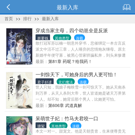
最新入库
首页
>>
排行
>>
最新入库
穿成当家主母，四个幼崽全是反派
朕要钱
其他类型
连载
散打冠军苏以楠一朝意外穿书，悲催绑定一本古言反
派文中活不过三章，人人唾弃的悲情炮灰继母。原主
新婚半年便守寡，被黑心管家哄骗私奔，到头来惨遭
贩卖。更致命的是侯爷遗留的四个年幼继子女，未来
最新：
第81章 药呢？给我药！
是搅动风云的四大疯批反派。长大后的第一件事，便
是清算，让她受尽万般苦楚，惨死流放路途。开局地
一剑惊天下，可她身后的男人更可怕！
狱难度，濒临死亡绝境？不，她有金手指！私奔当
君子好逑
玄幻魔法
连载
夜，凭心声识破管家歹毒阴谋，反手一棍敲晕人贩
世人只知，我娘子梅映雪一剑可惊天下。她从天南杀
子。被四个幼崽抓个正着。冷面寡言的长子：【杀人
到万界，从天人杀到大帝，世人皆道她是诸天万界第
了！】温柔内敛的次子：【打他就不要打我了。】桀
一人。却不知，她背后那个男人，比她更可怕。
骜叛逆的三子：【打得好，打死他。】软糯懵懂的幼
最新：
第606章 武道真解
女：【姐姐好香，求抱抱。】面对栽赃污蔑，想要吞
并大房财产的二房，她徒手碾压一众家丁，手握把
呆萌世子妃：竹马夫君咬一口
柄，软硬兼施，强势夺回所有产业。内宅魑魅横行，
瑭絜
其他类型
连载
旁支虎视眈眈，手握读心术的苏以楠专治各种阴险小
本文一对一。甜宠文。他是天朝贵胄，生来便尊贵无
人，手撕极品亲戚，制衡卑劣下人。搞事业、攒家