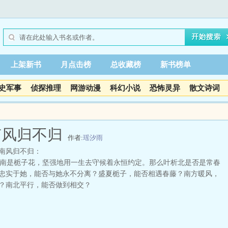
上架新书
月点击榜
总收藏榜
新书榜单
史军事
侦探推理
网游动漫
科幻小说
恐怖灵异
散文诗词
南风归不归
作者:
瑶汐雨
南风归不归：
是栀子花，坚强地用一生去守候着永恒约定。那么叶析北是否是常春
忠实于她，能否与她永不分离？盛夏栀子，能否相遇春藤？南方暖风，
？南北平行，能否做到相交？