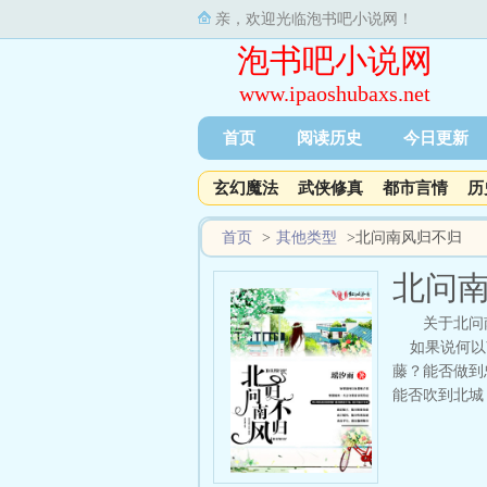
亲，欢迎光临泡书吧小说网！
泡书吧小说网
www.ipaoshubaxs.net
首页
阅读历史
今日更新
玄幻魔法
武侠修真
都市言情
历
首页
>
其他类型
>
北问南风归不归
北问
关于北问
如果说何以南
藤？能否做到
能否吹到北城