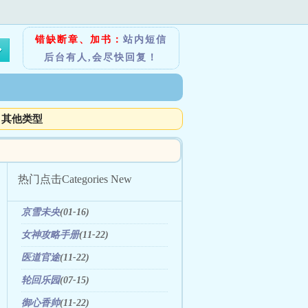
错缺断章、加书：
站内短信
后台有人,会尽快回复！
其他类型
热门点击
Categories New
京雪未央
(01-16)
女神攻略手册
(11-22)
医道官途
(11-22)
轮回乐园
(07-15)
御心香帅
(11-22)