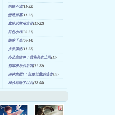
艳福不浅
(11-22)
情迷苗寨
(11-22)
魔艳武林后宫传
(11-22)
好色小姨
(06-21)
嫡嫁千金
(06-14)
乡春满艳
(11-22)
办公室情事：我和美女上司
(11-
22)
都市极乐后后宫
(11-22)
四神集团1：首席总裁的逃妻
(11-
22)
和竹马睡了以后
(12-08)