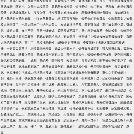
全家
穿成小农女，我靠空间发家致富
血族贵校小可怜，疯批F5吻上瘾
斗罗：变身黑猫被降魔捡
回武魂殿
阿姐书
入梦六大校草后，丑肥恶女被亲哭
仙行无忧
朱门宠婢
寻亲者
老弟你再恋
爱脑，姐就嫁你死对头
夜夜入怀，清冷师尊为她神魂颠倒
恶毒继母带崽吃香喝辣
替嫁糙汉夫
君？我携超市荒年躺赢
小猫妖孕肚寻夫，糙汉军官夜夜吻
假千金的苟命日常
伪装乖乖女？被贵
校大佬亲哭了
七零大院来了个绝色大美人
改嫁疯批世子爷，我宠冠京城
高门嫡女黑化后，引雄
竞
缘起古蜀
女主不语，只是一味修炼
柔弱师妹不舔了，重生杀穿修真界
食味长安
欠债三个
亿？我诡异世界打工暴富
肥婆农妻医术超绝，宠夫无度
外室进门？带嫁妆改嫁王爷被娇宠
京圈
大佬的恶毒初恋，重生了
兽校社恐雌性！s级雄兽过于热情
华夏无神？满级大佬回归召唤诸
神
一家四口穿兽世，崽带异能来种田
满级大佬五岁半，炼丹御兽成团宠
误入诡道山海，我靠收
录神兽无敌
随爹入赘后，我被继母全家宠上天
荒年我通古今，顿顿饱餐馋死仇家
挺孕肚种田？
失忆相公带我躺赢！
成都，我的爱
野狗咬月
知温赴寒
替师姐网恋，翻车被仙尊们宠坏了
假
千金有弹幕，疯批夫君宠疯了
恶兽夫日日争宠，丑雌哭求放个假
开局强吻贵校F4，假名媛被宠
疯
挨骂涨修为？满城大佬求我当师妹
说我克夫？转嫁摄政王全家悔断肠
重生之学霸修炼计
划
社恐小主播，钓疯各路神豪
仙尊每天都在骂我不成器
全网禁惹！温小姐的锦鲤杀疯了
直播
玄学赶海：反手捞个男模海神
豪门虐爱：恶魔夜少太撩人
八零凝脂美人，婴语满级成团宠
暮色
成溺
带兽世众人回现代，开动物园爆火
别人政斗我招工，不小心成女帝了
豪门第一姑奶奶
伪
装领主女儿后我成神了
诡异职场：陈护士又来值夜班了
穿成兽世恶雌：被九个兽夫亲哭了
国公
府丫鬟内卷日常
主母变豪门后妈，靠武力征服全家
兽校钓系女教授，兽夫们诱引沉沦
病娇暴君
请留步偷个香
侯府忘恩负义？权臣撑腰，我虐渣
竹马的偏爱藏不住
蜀地酱事
妹宝随爸入赘，
反被继兄们宠上天
穿成秀才之女
京婚缠欢
人在秦国，基建，搞钱两手抓
妹崽疯狂作死，哥哥
勾皇帝兜底
穿成京圈权贵男主的恶毒前女友
奶团三岁半，鬼肉一口干！
我是负心渣女啊！你怎
么吻上来了
渡天光
神印：我，魔族太女，重铸魔族！
娇软妹宝随军后，禁欲军官沦陷了
点
金