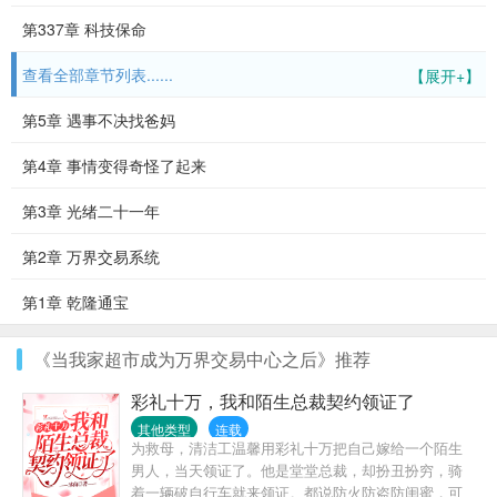
第337章 科技保命
查看全部章节列表......
【展开+】
第5章 遇事不决找爸妈
第4章 事情变得奇怪了起来
第3章 光绪二十一年
第2章 万界交易系统
第1章 乾隆通宝
《当我家超市成为万界交易中心之后》推荐
彩礼十万，我和陌生总裁契约领证了
其他类型
连载
为救母，清洁工温馨用彩礼十万把自己嫁给一个陌生
男人，当天领证了。他是堂堂总裁，却扮丑扮穷，骑
着一辆破自行车就来领证。都说防火防盗防闺蜜，可