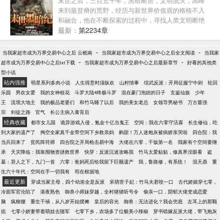
末世之后，三百五十年，黑暗断层，文明泯灭，高峰
辰…… *** 被青春圆寂的是爱情，被爱情流放的是青
来到最贫瘠的荒野，经历与新世界价值观的格格不入
春。 *** 【陆门系列】第1部，首部“法医”题材悬疑言
和融合，他在不断探索的过程中，寻找人类文明断绝
情小说，带你进入不曾想象的领域。殷氏出品，全新
的原因，并在与末世统治者的斗争中不断的挖掘历史
最新：
第2234章
系列，全新人物，质量保证。
的真相，从一个意外的旅人转变成带领人类寻找文明
复兴的领头人。 杀戮，背叛，热血，友情，阴谋，战
-
-
当我家超市成为万界交易中心之后 云栀南
当我家超市成为万界交易中心之后全文阅读
当我家
争，一切都在高峰的末世之旅上演，身世的迷茫，新
-
-
超市成为万界交易中心之后txt下载
当我家超市成为万界交易中心之后最新章节
好看的其他类
人类的进化方式，旧文明的苟延残喘，
型小说
站内强推
明星系列多肉小说
人生得意时须纵欢
山村情事
综武反派：开局征服宁中则
轮回
乐园
男欢女爱
我的女神校花
斗罗大陆4终极斗罗
混在豪门泡妞的日子
玄鉴仙族
少年
王
流氓大地主
我的极品老婆们
和竹马睡了以后
我的美女老总
女领导男秘书
万古最强
宗
剑徒之路
官气
长公主病入膏肓后
经典收藏
都市女儿国
诡异游戏入侵，氪金十亿当鬼王
空间：我在六零守活寡
长生修仙，吃
到大家的遗产了
掏空全家真千金带空间下乡救亲妈
齁甜！万人迷炮灰被病娇亲哭啦
四合院：我
当兵回来了
贫民阵符师
四合院之开局枪击易中海
大佬在六零，干饭第一名
我家有个空间要继
承
天灾降临：我靠囤物资拯救世界
快穿：反派沉迷攻略我
竹马太爱贴贴，修真界没眼看
盗
墓：异人之下，九门一首
六零：爸妈死后给我留下巨额遗产
我，鲁路修，有系统！
混天鼎
重
生六十年代：空间在手一切我有
苟在根据地
最近更新
穿成当家主母，四个幼崽全是反派
呆萌世子妃：竹马夫君咬一口
古代娇娘穿七零，
冷面军官沦陷了
港夜熟色
御兽小师妹穿越，全村猪猪听号令
偷亲一口，阴郁大佬变成恋爱
脑
疯柳腰
重生千禧，从八岁开始摆摊
皇后的容光
御兽：无法进化？我会兜底
左耳上的那颗
痣
七零小娇妻带着萌娃去随军
七零下乡，农场多了位貌美小辣椒
穿书错嫁反派大佬，带飞炮灰