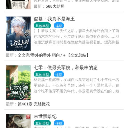
数种重逢，只是这一天，重逢来得太猝不及防。她慌
乱失措，他却持稳平静。 她喃喃：“北深。” 他：“我是
最新：
568大结局
陆北辰。” 陆北辰，身份尊贵又令人敬畏，他是国际炙
手可热的人类学法医，是令罪犯无所遁形的高智商博
盗墓：我真不是海王
士，是蛛丝马迹都逃不过他那双毒眼的权威“尸译者”，
其他类型
连载
是被高检机构誉为最难邀请的高冷男神级专家教授，
】】新版文案：失忆之后，廖星火机缘巧合踏上了前
是赫赫有名“北辰基金”的持有人。 他有着跟北深一样
往塔木陀的征程，不过这个队伍貌似有点奇怪……闷
的脸，却，不是她的北深。 *** 有人说陆北辰太理智，
油瓶沉默寡言却总是在隐秘角落注视着他。漂亮到极
血都是冷的； 有人说陆北辰太危险，因为真理只掌握
致的解语花似乎也盯上了他。天真无邪的小同志总是
在他的手中，他仅用一把刀就能将人从颌下正中到耻
奇奇怪怪的。戴着墨镜的瞎子做出了出乎意料的事
最新：
全文完/番外的番外 哨向7＋【全文总结】
骨联合给剥了不留痕迹； 也有人说，陆北辰心里始终
情。廖星火发现……他在这个队伍里好像有点不安
藏着一个女人，一个伤他至深的女人。 一件件骇人听
全。旧版文案：廖星火是个没有过去的人，失去了所
七零：做最美军嫂，养最棒的崽
闻的血案，一桩桩离奇难解的案件，险象环生荆榛满
有记忆，据说把他送到医院的女人一出现就要带他去
目，她的世界不再平静，他却从容冷静抽丝剥茧寻找
其他类型
连载
塔木陀。所有要去塔木陀的人似乎都有许多秘密。但
林云溪一觉醒来，发现自己竟穿越到了七十年代一名
真相，提醒她：“你最好聪明些，我不想有一天亲手为
为什么他也深陷其中……
军嫂身上。不仅英年早婚，还有一个可爱的儿子。在
你验尸。” 他不是北深，北深的手不是冰的，北深的眼
这个吃不饱穿不暖的年代，林云溪表示没在怕的，她
不是凉的，他却用解剖刀抵着她的胸口说：“不及你这
的种植空间跟着穿过来了！且看她如何抱紧国家大
个没心的人。” 两年的笑换五年的痛，侵蚀他的何止是
腿，开工厂，办企业，创建属于自己的商业帝国。听
孤寂？于她，他只是她的陌路相逢，于他，她却是他
最新：
第461章 完结撒花
说京都的四合院一千块一套，林云溪大手一挥，有多
不曾挥去的旧梦。 *** 陆北辰时刻会让她陷入错觉，熟
少要多少。什么？魔都土地这么便宜，先买上二十亩
悉的背影，及熟悉的脸庞，然后她便无法呼吸。 他却
末世黑暗纪
囤着。老公英俊帅气，儿子聪明伶俐，林云溪活成了
说：“既然辜负，又何必心痛？” 但在某一天，有人告
其他类型
连载
所有女人都羡慕的样子。PS：本文架空，爽就完了。
诉了顾初，不要相信陆北辰，因为他，不是陆北