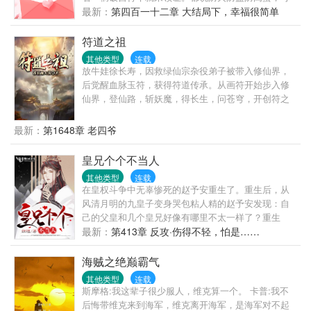
她天天就防他。“喂！女人，吃了臭豆腐必须刷
最新：
第四百一十二章 大结局下，幸福很简单
牙！”“喂！女人，马桶用了要消毒呀！”有人说，总裁
大人一表人才，不近女色，是南城所有女人的梦中情
符道之祖
人。而她说，他粗狂丑陋，又穷又闷骚直到真相大
其他类型
连载
白……天，温馨，你家老公的胡子飞了！天，温馨，
放牛娃徐长寿，因救绿仙宗杂役弟子被带入修仙界，
你家老公脸上的刀疤移位了！天，温馨你家老公开的
后觉醒血脉玉符，获得符道传承。从画符开始步入修
竟然是迈巴赫！天，你家老公不是助理，他才是总
仙界，登仙路，斩妖魔，得长生，问苍穹，开创符之
裁！温馨看着人群中簇拥的俊美男人，攥紧拳头……
大道，成就符祖果位。
最新：
第1648章 老四爷
皇兄个个不当人
其他类型
连载
在皇权斗争中无辜惨死的赵予安重生了。重生后，从
风清月明的九皇子变身哭包粘人精的赵予安发现：自
己的父皇和几个皇兄好像有哪里不太一样了？重生
前，大昭帝：“九皇子？朕记得，不过就是个宫女生的
最新：
第413章 反攻·伤得不轻，怕是……
孩子罢了！”重生后，大昭帝：“朕的皇子，你且动一下
试试！...
海贼之绝巅霸气
其他类型
连载
斯摩格:我这辈子很少服人，维克算一个。 卡普:我不
后悔带维克来到海军，维克离开海军，是海军对不起