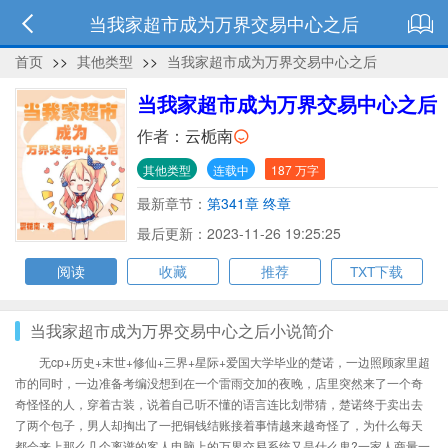
当我家超市成为万界交易中心之后
首页
>>
其他类型
>>
当我家超市成为万界交易中心之后
当我家超市成为万界交易中心之后
作者：
云栀南
其他类型
连载中
187 万字
最新章节：
第341章 终章
最后更新：2023-11-26 19:25:25
阅读
收藏
推荐
TXT下载
当我家超市成为万界交易中心之后小说简介
无cp+历史+末世+修仙+三界+星际+爱国大学毕业的楚诺，一边照顾家里超
市的同时，一边准备考编没想到在一个雷雨交加的夜晚，店里突然来了一个奇
奇怪怪的人，穿着古装，说着自己听不懂的语言连比划带猜，楚诺终于卖出去
了两个包子，男人却掏出了一把铜钱结账接着事情越来越奇怪了，为什么每天
都会来上那么几个离谱的客人电脑上的万界交易系统又是什么鬼?一家人商量一