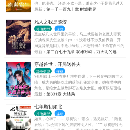
他，他没错。 泽法:不吹不黑，维克这小子是我见过天
赋最好的年轻人了，可惜了 米霍克:我不知道维克是怎
最新：
第一千一百九十章 时墟葬界
么修行的，年纪比我还小，剑道修为不弱于我，还有
那么强的恶魔果实能力，我不如他。 凯多:唯有霸气才
凡人之我是墨蛟
能凌驾于一切，是维克教给我的至理。 红发:维克的霸
其他类型
连载
王色已经青出于蓝了。 草帽:维克，我从拉夫德鲁回来
重生成凡人世界里的墨蛟，马上就要被韩老魔夫妻双
了，我知道了真相…… 维克:战争要开始了……
打抽魂扒皮怎么破？ps：1.没看过不涉及仙界篇，开
局提背景是因为不抢小绿瓶，不想种田2.主角有自己的
路线，非常规化龙3.主角是妖修，不站立场。只有利益
最新：
第二百七十九章 双雄对峙，万天明的危
敌友之分，前期偏人性，中后期尊崇本心，会杀人但
机！
不滥杀，全凭需求。4.有道侣非太监，不是后宫。
穿越兽世，开局送兽夫
其他类型
连载
?孔明薇上一秒在丧尸群中自爆，下一秒穿书到兽世大
陆，成为穷的快吃土的落魄孔雀族少主。她在书中的
角色，是给女主做垫脚石的炮灰女配。睁开眼睛面临
着举族尽灭的天崩开局。孔明薇双眼一闭想回去，想
最新：
第331章 大结局
多了，回不去了！她面临着穿越即死亡的剧情，只好
走一步看一步，主打一个“剧情让我死，我偏要花式苟
七年顾初如北
活”，谁也别想按剧本带我走！苟着苟着，孔明薇发现
其他类型
连载
情况有些不太对劲！为什么她身边优秀的雄性越来越
如果，心碎了…… 顾初说：“那么，遇见就好。” 陆北
多，还越来越粘人？！
辰说：“我会留下她的残骸辨明人性。” *** 顾初想过无