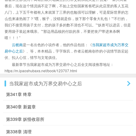
番后，现在这个情况搞不定了啊，不如上交给国家爸爸吧从此店里的客人五花
八门，上下五千年都有人来就算了三界的也勉强可以理解，可是星际世界的怎
么也来凑热闹了？“嘿，猴子，没错就是你，放下那个零食大礼包！”“不行的，
我们不接受用孩子支付，您的孩子多的数不清也不可以。”“妖兽可以进店，但是
要用袋子装起来哦亲。”“那边用晶核的付款的亲，不要把丧尸带进来杀啊
喂！！！”
云栀南
是一名出色的小说作者，他的作品包括：《
当我家超市成为万界交
易中心之后
》、等，本本精品，字字珠玑，作者云栀南创作的小说情节跌宕起
伏、扣人心弦，情节与文笔俱佳。
最新章节当我家超市成为万界交易中心之后全文阅读推荐地址：
https://m.ipaoshubaxs.net/book/123707.html
当我家超市成为万界交易中心之后
第341章 终章
第340章 新篇章
第339章 妖怪收容所
第338章 清理