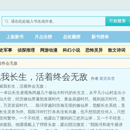
上架新书
月点击榜
总收藏榜
新书榜单
史军事
侦探推理
网游动漫
科幻小说
恐怖灵异
散文诗词
着终会无敌
赋我长生，活着终会无敌
作者:
紫灵风雪
赋我长生，活着终会无敌：
本以长生者视角跨越几个修仙大时代的长生文，从平凡小山村走出小
仙大世，经历修仙界蓬勃发展时代、黄金鼎盛时代、规则崩灭时代，黑
，万灵皆寂时代……陈浔穿越到浩瀚无垠的修仙界，觉醒长生系统，竟
长生灵兽为伴。我陈浔对打打杀杀没有兴趣，也不想招惹任何人，只想
世间繁华。一个不经意，他露出了腰间的三把开山斧，又一个不经意，
块腹肌。他缓缓戴上了悍匪头套，露出阴沉微笑：“我陈浔和老牛最讲