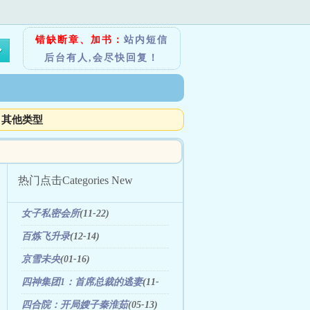
错缺断章、加书：
站内短信
后台有人,会尽快回复！
其他类型
热门点击
Categories New
女子私密会所
(11-22)
百炼飞升录
(12-14)
京雪未央
(01-16)
四神集团1：首席总裁的逃妻
(11-
22)
四合院：开局嫂子秦淮茹
(05-13)