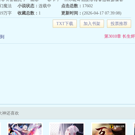
诸天万界颤抖了，他套……套上了。一个炼气期的火球术突然被激发，
幻魔法
小说状态：
连载中
点击总数：
17602
数千上万倍，无尽业火燃尽天穹，万灵寂灭……“阁下虽然很强，但还
219万字
收藏总数：
1
更新时间：
(2026-04-17 07:39:08)
出第三把开山斧。”—尼古拉斯悍匪，陈浔。
TXT下载
加入书架
投票推荐
第3010章 长生烬
到
大神还喜欢