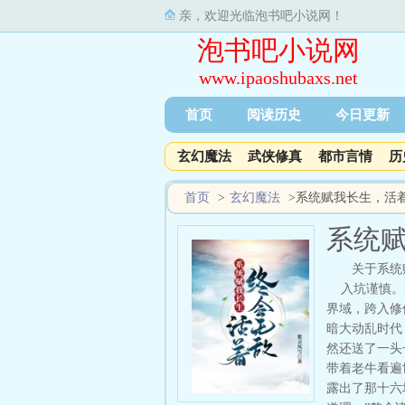
亲，欢迎光临泡书吧小说网！
泡书吧小说网
www.ipaoshubaxs.net
首页
阅读历史
今日更新
玄幻魔法
武侠修真
都市言情
历
首页
>
玄幻魔法
>
系统赋我长生，活
系统
关于系统
入坑谨慎。一
界域，跨入修
暗大动乱时代
然还送了一头
带着老牛看遍
露出了那十六