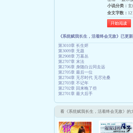
道理。”整个
小说分类：
玄
像是被加成了
全文字数：
1
不足以让我用
《系统赋我长生，活着终会无敌》已更新
第3010章 长生烬
第3009章 无题
第2908章 万墓丛
第2707章 末法
第2706章 身随白云同去远
第2705章 最后一位
第2704章 无尽时代 无尽沧桑
第2703章 不记年
第2702章 回来晚了些
第2701章 最大后手
看《系统赋我长生，活着终会无敌》的