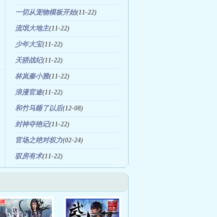
一切从宠物模板开始
(11-22)
流氓大地主
(11-22)
少年大宝
(11-22)
天骄战纪
(11-22)
林岚秦小雅
(11-22)
浪漫官途
(11-22)
和竹马睡了以后
(12-08)
封神夺艳记
(11-22)
官场之绝对权力
(02-24)
驭房有术
(11-22)