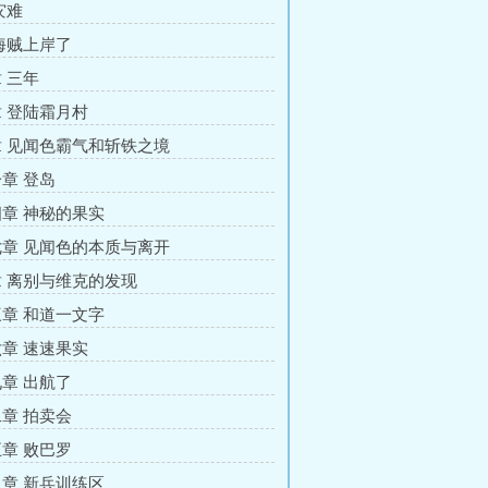
灾难
海贼上岸了
 三年
 登陆霜月村
 见闻色霸气和斩铁之境
章 登岛
章 神秘的果实
章 见闻色的本质与离开
 离别与维克的发现
章 和道一文字
章 速速果实
章 出航了
章 拍卖会
章 败巴罗
章 新兵训练区