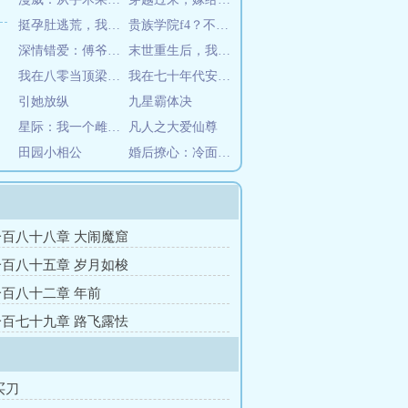
挺孕肚逃荒，我靠盲盒暴富养崽
贵族学院f4？不是哥的舔狗吗
深情错爱：傅爷强势宠
末世重生后，我获得了无限空间！
我在八零当顶梁柱带飞全家
我在七十年代安家落户
引她放纵
九星霸体决
星际：我一个雌性，嚣张点怎么了
凡人之大爱仙尊
田园小相公
婚后撩心：冷面总裁的亿万新娘
百八十八章 大闹魔窟
百八十五章 岁月如梭
百八十二章 年前
百七十九章 路飞露怯
买刀