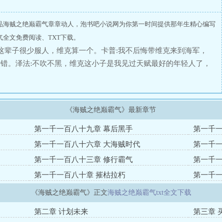
品海贼之绝巅霸气章章动人，泡书吧小说网为你第一时间提供那年生精心编写
全文免费阅读、TXT下载。
我这辈子很少服人，维克算一个。卡普:我不后悔带维克来到海军，
错。泽法:不吹不黑，维克这小子是我见过天赋最好的年轻人了，
行的，年纪比我还小，剑道修为不弱于我，还有那么强的恶魔果实
凌驾于一切，是维克教给我的至理。红发:维克的霸王色已经青出
来了，我知道了真相……维克:战争要开始了……
《海贼之绝巅霸气》最新章节
第一千一百八十九章 幕后黑手
第一千一
第一千一百八十六章 大海贼时代
第一千一
第一千一百八十三章 修行霸气
第一千一
第一千一百八十章 摧枯拉朽
第一千一
《海贼之绝巅霸气》正文
海贼之绝巅霸气txt全文下载
第二章 计划未来
第三章 