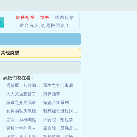
错缺断章、加书：
站内短信
后台有人,会尽快回复！
其他类型
妹纸们都在看：
远征军，从收编溃兵开始称霸南洋
重生之将门毒后
大人又被贬官了
万界独尊
海贼之开局我家没了
短篇合集系列
女神的私房保镖
我靠烧香爆红娱乐圈
港综：枭雄崛起，从铜锣湾开始
四合院，抡起拳头一顿哐哐哐
穿梭时空的商人
四合院：最强反派，请众禽兽升天
漫威：从手术果实开始无敌
穿越过来，嫁给瘸子当皇后