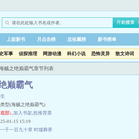
上架新书
月点击榜
总收藏榜
新书榜单
史军事
侦探推理
网游动漫
科幻小说
恐怖灵异
散文诗词
 海贼之绝巅霸气章节列表
绝巅霸气
年生
类型(海贼之绝巅霸气)
底部↓
,
加入书架
,
投推荐票
01-15 15:19
一千一百九十章 时墟葬界