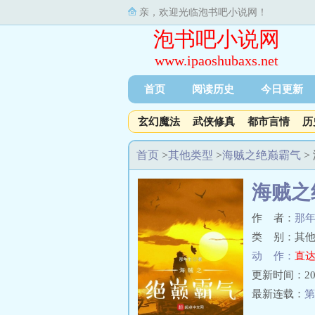
亲，欢迎光临泡书吧小说网！
泡书吧小说网
www.ipaoshubaxs.net
首页
阅读历史
今日更新
玄幻魔法
武侠修真
都市言情
历
首页
>
其他类型
>
海贼之绝巅霸气
>
海贼之
作 者：
那
类 别：其他
动 作：
直达
更新时间：2025-
最新连载：
第