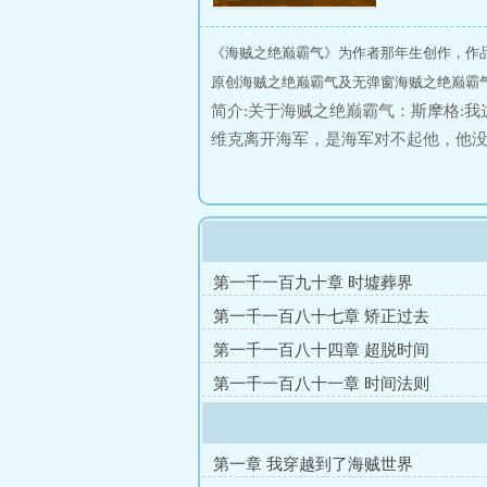
《海贼之绝巅霸气》为作者那年生创作，作
原创海贼之绝巅霸气及无弹窗海贼之绝巅霸气
简介:关于海贼之绝巅霸气：斯摩格:
维克离开海军，是海军对不起他，他没
可惜了米霍克:我不知道维克是怎么修
能力，我不如他。凯多:唯有霸气才能
于蓝了。草帽:维克，我从拉夫德鲁回
第一千一百九十章 时墟葬界
第一千一百八十七章 矫正过去
第一千一百八十四章 超脱时间
第一千一百八十一章 时间法则
第一章 我穿越到了海贼世界