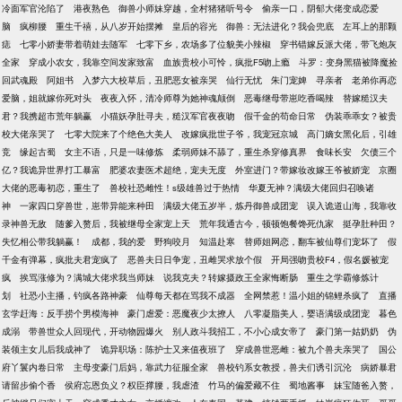
冷面军官沦陷了
港夜熟色
御兽小师妹穿越，全村猪猪听号令
偷亲一口，阴郁大佬变成恋爱
脑
疯柳腰
重生千禧，从八岁开始摆摊
皇后的容光
御兽：无法进化？我会兜底
左耳上的那颗
痣
七零小娇妻带着萌娃去随军
七零下乡，农场多了位貌美小辣椒
穿书错嫁反派大佬，带飞炮灰
全家
穿成小农女，我靠空间发家致富
血族贵校小可怜，疯批F5吻上瘾
斗罗：变身黑猫被降魔捡
回武魂殿
阿姐书
入梦六大校草后，丑肥恶女被亲哭
仙行无忧
朱门宠婢
寻亲者
老弟你再恋
爱脑，姐就嫁你死对头
夜夜入怀，清冷师尊为她神魂颠倒
恶毒继母带崽吃香喝辣
替嫁糙汉夫
君？我携超市荒年躺赢
小猫妖孕肚寻夫，糙汉军官夜夜吻
假千金的苟命日常
伪装乖乖女？被贵
校大佬亲哭了
七零大院来了个绝色大美人
改嫁疯批世子爷，我宠冠京城
高门嫡女黑化后，引雄
竞
缘起古蜀
女主不语，只是一味修炼
柔弱师妹不舔了，重生杀穿修真界
食味长安
欠债三个
亿？我诡异世界打工暴富
肥婆农妻医术超绝，宠夫无度
外室进门？带嫁妆改嫁王爷被娇宠
京圈
大佬的恶毒初恋，重生了
兽校社恐雌性！s级雄兽过于热情
华夏无神？满级大佬回归召唤诸
神
一家四口穿兽世，崽带异能来种田
满级大佬五岁半，炼丹御兽成团宠
误入诡道山海，我靠收
录神兽无敌
随爹入赘后，我被继母全家宠上天
荒年我通古今，顿顿饱餐馋死仇家
挺孕肚种田？
失忆相公带我躺赢！
成都，我的爱
野狗咬月
知温赴寒
替师姐网恋，翻车被仙尊们宠坏了
假
千金有弹幕，疯批夫君宠疯了
恶兽夫日日争宠，丑雌哭求放个假
开局强吻贵校F4，假名媛被宠
疯
挨骂涨修为？满城大佬求我当师妹
说我克夫？转嫁摄政王全家悔断肠
重生之学霸修炼计
划
社恐小主播，钓疯各路神豪
仙尊每天都在骂我不成器
全网禁惹！温小姐的锦鲤杀疯了
直播
玄学赶海：反手捞个男模海神
豪门虐爱：恶魔夜少太撩人
八零凝脂美人，婴语满级成团宠
暮色
成溺
带兽世众人回现代，开动物园爆火
别人政斗我招工，不小心成女帝了
豪门第一姑奶奶
伪
装领主女儿后我成神了
诡异职场：陈护士又来值夜班了
穿成兽世恶雌：被九个兽夫亲哭了
国公
府丫鬟内卷日常
主母变豪门后妈，靠武力征服全家
兽校钓系女教授，兽夫们诱引沉沦
病娇暴君
请留步偷个香
侯府忘恩负义？权臣撑腰，我虐渣
竹马的偏爱藏不住
蜀地酱事
妹宝随爸入赘，