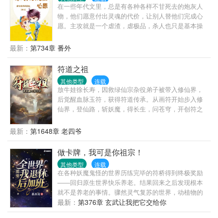
在一些年代文里，总是有各种各样不甘死去的炮灰人
物，他们愿意付出灵魂的代价，让别人替他们完成心
愿。主攻就是一个虐渣，虐极品，杀人也只是基本操
作而已。世界一：六十年代求爱不得的肥胖女世界
二：六十年代的早死军嫂想要孩子世界三：七十年代
最新：
第734章 番外
的渣男其他暂定………
符道之祖
其他类型
连载
放牛娃徐长寿，因救绿仙宗杂役弟子被带入修仙界，
后觉醒血脉玉符，获得符道传承。从画符开始步入修
仙界，登仙路，斩妖魔，得长生，问苍穹，开创符之
大道，成就符祖果位。
最新：
第1648章 老四爷
做卡牌，我可是你祖宗！
其他类型
连载
在各种妖魔鬼怪的世界历练完毕的符桥得到终极奖励
——回归原生世界快乐养老。结果回来之后发现根本
就不是养老的事情。骤然灵气复苏的世界，动植物的
变异，各种掌握非凡力量的人类涌现。医院深夜复活
最新：
第376章 玄武让我把它交给你
的死者，从农村进入城市求学的野猪精。符桥：我他