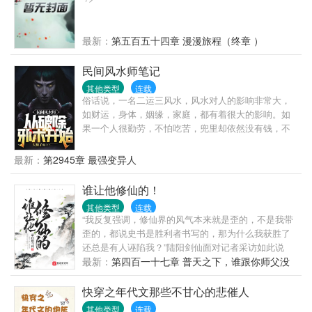
最新：
第五百五十四章 漫漫旅程（终章 ）
民间风水师笔记
其他类型
连载
俗话说，一名二运三风水，风水对人的影响非常大，
如财运，身体，姻缘，家庭，都有着很大的影响。如
果一个人很勤劳，不怕吃苦，兜里却依然没有钱，不
是他命运不好，就是家里风水有问题。想不想改变命
运，想不想暴富，想的话，就翻开第一页继续往下
最新：
第2945章 最强变异人
看……
谁让他修仙的！
其他类型
连载
“我反复强调，修仙界的风气本来就是歪的，不是我带
歪的，都说史书是胜利者书写的，那为什么我获胜了
还总是有人诬陷我？”陆阳剑仙面对记者采访如此说
道，表示非常愤怒。第二天。“我反复强调，修仙界的
最新：
第四百一十七章 普天之下，谁跟你师父没
风气是我带歪的。”陆阳剑仙面对记者的采访时如此说
仇
道，表示非常愤怒。——《修仙日报》为您报道。
快穿之年代文那些不甘心的悲催人
其他类型
连载