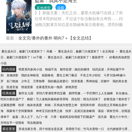
盗墓：我真不是海王
F6，以及疯魔病态的F7？他们总有办法让女主自愿走
其他类型
连载
进他们的囚笼。女主恐惧他们的靠近，厌恶他们高高
】】新版文案：失忆之后，廖星火机缘巧合踏上了前
在上的施舍，却又不得不躲在他们的庇护伞下。寿终
往塔木陀的征程，不过这个队伍貌似有点奇怪……闷
正寝前，她许愿自由，希望下辈子再也不要跟F7纠缠
油瓶沉默寡言却总是在隐秘角落注视着他。漂亮到极
在一起。——系统告诉简妤：你只是路人甲，相当于
致的解语花似乎也盯上了他。天真无邪的小同志总是
一块背景板，没人会注意到你。简妤放心地看完剧
奇奇怪怪的。戴着墨镜的瞎子做出了出乎意料的事
最新：
全文完/番外的番外 哨向7＋【全文总结】
情，小声口嗨：死丫头，吃这么好，让我也来演两集
情。廖星火发现……他在这个队伍里好像有点不安
啊！系统难得遇到跟自己有共识的宿主。它偷偷跑去
全。旧版文案：廖星火是个没有过去的人，失去了所
-
-
重生选夫日，被豪门大佬宠坏了！ 尚酱
跟主系统打了一架，成功为简妤争取到了重生副本。
重生选夫日，被豪门大佬宠坏了！全文阅读
重生选夫
有记忆，据说把他送到医院的女人一出现就要带他去
-
-
日，被豪门大佬宠坏了！txt下载
于是，简妤发现女主变了，剧情也偏了。她开始被人
重生选夫日，被豪门大佬宠坏了！最新章节
好看的其他类型
塔木陀。所有要去塔木陀的人似乎都有许多秘密。但
小说
偷窥，频繁收到阴暗疯批们的情书，衣裙，首饰，甚
为什么他也深陷其中……
站内强推
至是代表贵族最高层的紫色胸针。那些本该对女主痴
明星系列多肉小说
艳福不浅
都市欲望：疯狂的缠绵
综武反派：开局征服宁中
迷不悟的男主们，眼睛死死黏在了她身上。而女主，
则
龙魂侠影
我的女神校花
校园春色
重生之将门毒后
不良之年少轻狂
斗罗大陆4终极斗
把她推出去后，躲在旁边，阴恻恻地看戏？
罗
名门艳旅
少年王
万界独尊
我的极品老婆们
快穿羞羞：男神凶猛，狂吻中
我的美女老
总
医道官途
情迷苗寨
全家逃荒长姐一拖四
娇艳异想
经典收藏
都市女儿国
穿到六零满世界找宝藏
彪悍军嫂，一手烂牌打上人生巅峰
长生修仙，
吃到大家的遗产了
齁甜！万人迷炮灰被病娇亲哭啦
四合院：我当兵回来了
抄家流放？都末世了
赶紧囤货啊
快穿：炮灰有真爱
柯南：开局成为智慧之神
贫民阵符师
四合院之开局枪击易中
海
我家有个空间要继承
神奇宝贝的渣男之路
快穿：反派沉迷攻略我
谍战：我有空间，但我选
择单干
盗墓：异人之下，九门一首
六零：爸妈死后给我留下巨额遗产
混天鼎
重生六十年代：
空间在手一切我有
苟在根据地
最近更新
穿成当家主母，四个幼崽全是反派
呆萌世子妃：竹马夫君咬一口
古代娇娘穿七零，