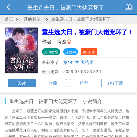
重生选夫日，被豪门大佬宠坏了！
首页
>>
其他类型
>>
重生选夫日，被豪门大佬宠坏了！
重生选夫日，被豪门大佬宠坏了！
作者：
尚酱
其他类型
连载中
95 万字
最新章节：
第144章 大结局
最后更新：2026-07-03 23:32:11
阅读
收藏
推荐
TXT下载
重生选夫日，被豪门大佬宠坏了！小说简介
上辈子，殷蓝是江城殷家最耀眼的大小姐，手握半个商界的人脉资源。她
选了谢家二公子谢知秋——温柔、得体、会说漂亮话。她以为那是爱情，结果
殷家的资源养肥了一匹白眼狼。股权被架空，父亲被她气到脑梗，殷氏百年基
业在她手里分崩离析。她在老宅被查封的冬天，吃了一整瓶安眠药。临死前她
才知道，有一个人曾在暗处替她守住殷家老宅，在她灵前放了一束白桔梗。这