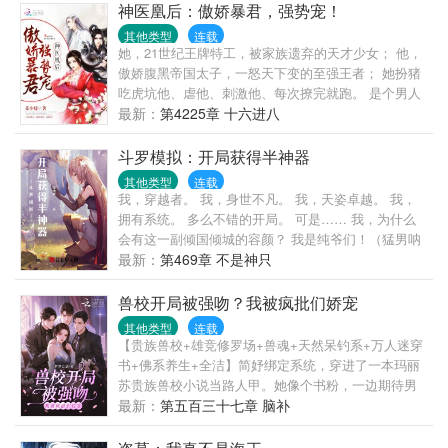
吗心好累啊...
神医凰后：傲娇暴君，强势宠！
其他类型
连载
她，21世纪王牌特工，被家族遗弃的天才少女； 他，
傲娇腹黑帝国太子，一怒天下变的至强王者； 她扮猪
吃虎坑他、虐他、刺激他、每次撩完就跑。 是个男人
就忍不了！ 他只能猎捕她，宠溺她，诱惑她为他倾
最新：
第4225章 十六进八
心，谁知最先动心的人却变成了他。 君临天下的少
年，凤舞江山的少女，一场棋逢对手、势均力敌的爱
斗罗模拟：开局获得半神器
情追逐战，一群热血少年成长的奇幻故事。
其他类型
连载
我，穿越者。 我，身世不凡。 我，天姿卓越。 我，
拥有系统。 多么不错的开局。 可是…… 我，为什么
会有这一副倾国倾城的容颜？ 我是纯爷们！（猛男呐
喊）
最新：
第469章 不是神只
兽校开局被强吻？我被疯批们娇宠
其他类型
连载
【贵族兽校+雄竞修罗场+兽魂+天然呆钓系+万人迷穿
书+佛系养生+全洁】简妤绑定系统，穿进了一本玛丽
苏贵族兽校小说当路人甲。她像个书粉，一边期待男
主们的出场，一边偷偷打赌女主最终会更爱谁。是容
最新：
第五百三十七章 脑补
貌出尘的F1，高冷禁欲的F2？还是温柔绿茶的F3，沉
稳腹黑的F4？又或者是手段残忍的F5，自私阴狠的