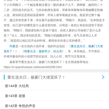
个人叫周顾川，一个她连看都没看过一眼的暴发户儿子。再睁眼，她回到二十
二岁，回到选夫的这天。七份名帖摆在面前，管家恭恭敬敬地等着她圈定联姻
人选。谢知秋还是那副温柔模样，所有人都等着她走向他。殷蓝穿过整个偏
厅，越过所有世家子弟，停在最不起眼的角落。“周顾川，我选你。”后来殷蓝才
发现，自己选中的哪里是什么最佳贤内助，分明是一条把占有欲刻进骨子里的
疯狗。“周顾川，我跟谢知秋只是谈个项目，你把人家的公司收购了是什么意
思？”“夫人，我没有别的意思。”周顾川把她圈进怀里，语气无辜得让人牙
痒，“就是想让他以后开会的时候，都得坐在你老公买的楼里。”
尚酱
是一名出色的小说作者，他的作品包括：《
重生选夫日，被豪门大佬
宠坏了！
》、《
萌妻出没：傲娇帝少，轻点亲
》、等，本本精品，字字珠玑，
作者尚酱创作的小说情节跌宕起伏、扣人心弦，情节与文笔俱佳。
最新章节重生选夫日，被豪门大佬宠坏了！全文阅读推荐地址：
https://m.ipaoshubaxs.net/book/440299.html
重生选夫日，被豪门大佬宠坏了！
第144章 大结局
第143章 老喽
第142章 奇怪的声音