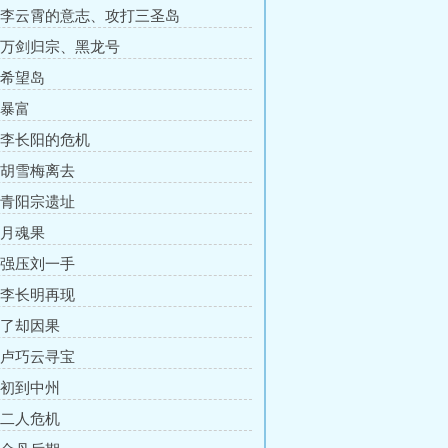
章 李云霄的意志、攻打三圣岛
章 万剑归宗、黑龙号
 希望岛
 暴富
章 李长阳的危机
章 胡雪梅离去
章 青阳宗遗址
 月魂果
章 强压刘一手
章 李长明再现
章 了却因果
章 卢巧云寻宝
章 初到中州
章 二人危机