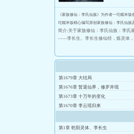
《家族修仙：李氏仙族》为作者一坨糯米饭
坨糯米饭精心编写原创家族修仙：李氏仙族及
简介:关于家族修仙：李氏仙族：李氏
——李长生。李长生修仙经，炼灵体
和一代代族人的带领下逐渐成为仙族
像文，剧情不止描写主角一人，只有
以退了，以免引起不适。修炼境界：
第1679章 大结局
第1676章 暂退仙界，修罗井现
第1673章 十万年的变化
第1670章 李云瑶归来
第1章 乾阳灵体、李长生