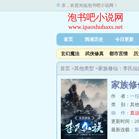
亲，欢迎光临泡书吧小说网！
泡书吧小说网
www.ipaoshubaxs.net
首页
阅读历史
今日更新
玄幻魔法
武侠修真
都市言情
历
首页
>
其他类型
>
家族修仙：李氏仙
家族修
作 者：
一
类 别：其他
动 作：
直达
更新时间：2018-
最新连载：
第