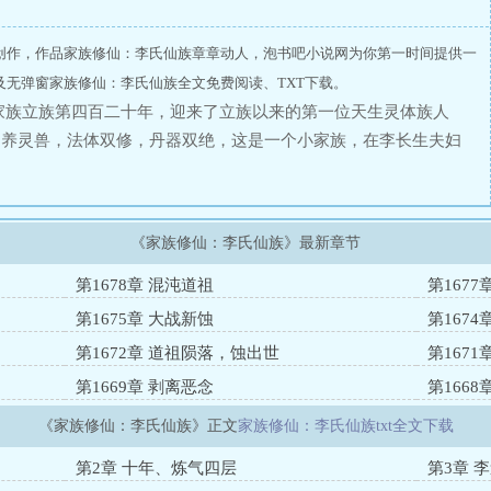
创作，作品家族修仙：李氏仙族章章动人，泡书吧小说网为你第一时间提供一
无弹窗家族修仙：李氏仙族全文免费阅读、TXT下载。
家族立族第四百二十年，迎来了立族以来的第一位天生灵体族人
，养灵兽，法体双修，丹器双绝，这是一个小家族，在李长生夫妇
的故事，故事的起点就从北海青云岛开始吧！强烈提醒：本书为群
一个女主，有点慢热，主角也不能秒天秒地，想看爽文和后宫的可
炼气、筑基、金丹、元婴、化神……
《家族修仙：李氏仙族》最新章节
第1678章 混沌道祖
第167
第1675章 大战新蚀
第1674
第1672章 道祖陨落，蚀出世
第1671
第1669章 剥离恶念
第166
《家族修仙：李氏仙族》正文
家族修仙：李氏仙族txt全文下载
第2章 十年、炼气四层
第3章 