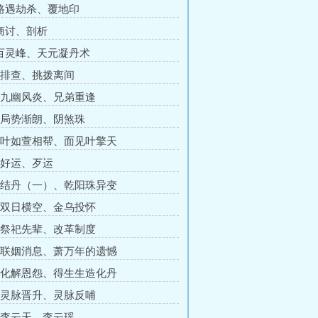
 路遇劫杀、覆地印
 商讨、剖析
 百灵峰、天元凝丹术
章 排查、挑拨离间
章 九幽风炎、兄弟重逢
章 局势渐朗、阴煞珠
章 叶如萱相帮、面见叶擎天
章 好运、歹运
章 结丹（一）、乾阳珠异变
章 双日横空、金乌投怀
章 祭祀先辈、改革制度
章 联姻消息、萧万年的遗憾
章 化解恩怨、得生生造化丹
章 灵脉晋升、灵脉反哺
章 李云天、李云瑶