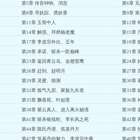
第5章 传音钟响、消息
第6章 
第8章 寻妖踪、诱妖香
第9章 
第11章 玉骨中人
第12章
第14章 解惑、拜师杨老魔
第15章
第17章 李道宗外出、五年
第18章
第20章 承诺、斩杀一阶巅峰
第21章
第23章 返回青云岛、金翅雷鹰
第24章
第26章 赶到、赵明月
第27章
第29章 灵蜜、猜测
第30章
第32章 炼气九层、家族九长老
第33章
第35章 飘香苑、叶如萱
第36章
第38章 紫云真人、进入离火秘境
第39章
第41章 斩杀银线蛇、李长风之死
第42章
第44章 陈氏丹谱、筑基丹方
第45章
第47章 筑基丹的魅力、李道宗中毒
第48章