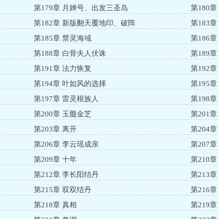
第179章 月婵号、出发三圣岛
第180
第182章 新版翻天覆地印、破阵
第183
发
第185章 禁灵海域
第186章
第188章 白骨夫人伏诛
第189章
第191章 法力恢复
第192
第194章 叶如风的选择
第195
第197章 雷灵根族人
第198
第200章 玉髓金芝
第201章
第203章 离开
第204
第206章 李云瑶成亲
第207
第209章 十年
第210
第212章 李长阳结丹
第213
第215章 双双结丹
第216
第218章 真相
第219