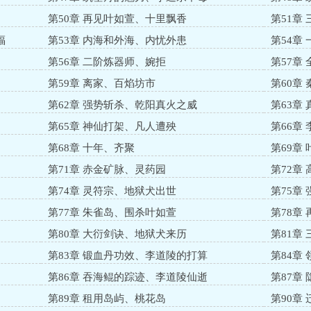
第50章 再见叶如萱、十里飘香
第51章
福
第53章 内海和外海、内忧外患
第54章
第56章 二阶炼器师、婉拒
第57章
第59章 离家、百焰坊市
第60章
第62章 强势斩杀、乾阳真火之威
第63章
第65章 神仙打架、凡人遭殃
第66章
第68章 十年、齐聚
第69章
第71章 赤金矿脉、灵药园
第72章
第74章 灵符宗、地狱犬出世
第75章
第77章 朱雀岛、围杀叶如萱
第78章
第80章 大衍剑诀、地狱犬来历
第81章
第83章 锻血丹功效、李道陵的打算
第84章
第86章 吞海鲲的踪迹、李道陵仙逝
第87章
第89章 租用岛屿、桃花岛
第90章