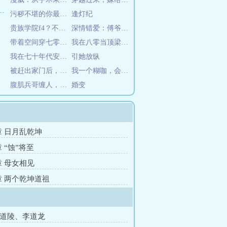
污秽不堪的你最可爱了
逢灯纪
贵族学院f4？不是哥的舔狗吗
深情错爱：傅爷强势宠
带着空间穿七零，搬空家里去下乡
我在八零当顶梁柱带飞全家
我在七十年代安家落户
引她放纵
被赶出家门后，在天灾战乱中求生
我一个糊咖，会点玄学很合理吧
腹肌兵哥缠人，在七零日日笙歌
婚变
7章 日月乱乾坤
章 “蚀”将至
章 母女相见
8章 两个乾坤道祖
李道陵、李道龙