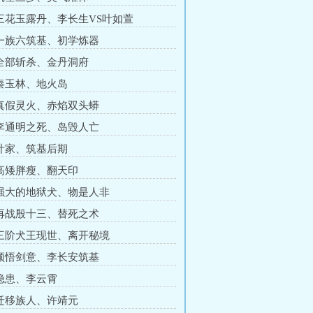
 三花玉露丹、李长生VS叶如萱
 一族六筑基、初学炼器
 全部斩杀、金丹洞府
 秦玉林、地火岛
 真假灵火、赤焰双头蟒
 李通明之死、岛毁人亡
 叶家、筑基后期
 高矮胖瘦、翻天印
 强大的地狱犬、物是人非
 再战殷十三、替死之术
 三阶犬王现世、离开秘境
 领悟剑意、李长安筑基
 隐患、李云霄
 迁移族人、许靖元