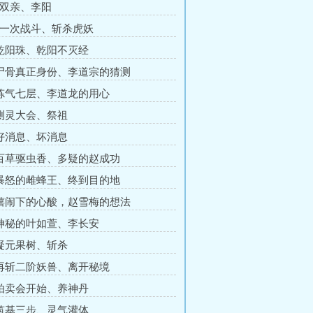
见双亲、李阳
第一次战斗、斩杀虎妖
 乾阳珠、乾阳不灭经
 尸骨真正身份、李道宗的猜测
 炼气七层、李道龙的用心
 测灵大会、祭祖
 好消息、坏消息
 百草驱虫香、多疑的赵成功
 暴怒的雌蜂王、终到目的地
 嬉闹下的心酸，赵雪梅的想法
 神秘的叶如萱、李长安
 凝元果树、斩杀
 再斩二阶妖兽、离开秘境
 拍卖会开始、养神丹
 筑基三步、灵气灌体