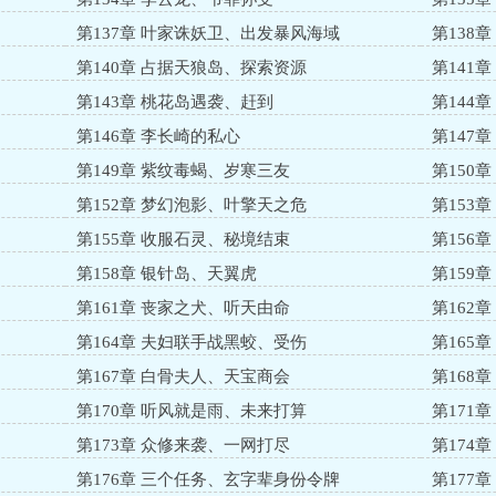
第137章 叶家诛妖卫、出发暴风海域
第138
第140章 占据天狼岛、探索资源
第141
第143章 桃花岛遇袭、赶到
第144
第146章 李长崎的私心
第147
第149章 紫纹毒蝎、岁寒三友
第150
第152章 梦幻泡影、叶擎天之危
第153
第155章 收服石灵、秘境结束
第156
第158章 银针岛、天翼虎
第159
第161章 丧家之犬、听天由命
第162
第164章 夫妇联手战黑蛟、受伤
第165
第167章 白骨夫人、天宝商会
第168
第170章 听风就是雨、未来打算
第171
第173章 众修来袭、一网打尽
第174
第176章 三个任务、玄字辈身份令牌
第177