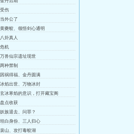
章 金丹后期
 受伤
章 当外公了
章 黄夔蛟、领悟剑心通明
章 八卦真人
 危机
章 万兽仙宗遗址现世
章 两种禁制
章 因祸得福、金丹圆满
章 冰焰出世、万物冰封
章 玄冰寒焰的意识，打开藏宝阁
章 盘点收获
章 妖族退去、问罪？
章 坦白身份、三人归心
章 裴山、攻打毒蛟湖