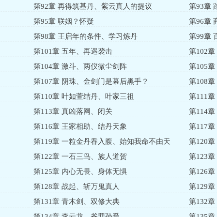
第92章 再得筑基丹、紫云真人的提议
第93章
第95章 联姻？怀疑
第96章
第98章 王启年的条件、学习炼丹
第99章
第101章 五年、再遇袭击
第102
第104章 激斗、两仪微尘剑阵
第105
第107章 阴珠、金剑门是幕后黑手？
第108
第110章 叶如萱结丹、叶家三祖
第111
第113章 真凶落网、闭关
第114
第116章 王家相助、结丹天象
第117
第119章 一粒金丹吞入腹、始知我命不由天
第120
第122章 一石三鸟、族人道贺
第123
第125章 内心无畏、身体无惧
第126
第128章 战起、斩万鬼真人
第129
第131章 青木剑、双修大典
第132
第134章 李云龙、爷罪孙受
第135