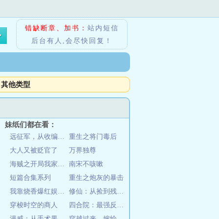
错缺断章、加书：
站内短信
后台有人,会尽快回复！
其他类型
妹纸们都在看：
远征军，从收编溃兵开始称霸南洋
重生之将门毒后
大人又被贬官了
万界独尊
海贼之开局我家没了
南宋不咳嗽
短篇合集系列
重生之炮灰的暴击
我靠烧香爆红娱乐圈
修仙：从捡到残破小塔开始
穿梭时空的商人
四合院：最强反派，请众禽兽升天
漫威：从手术果实开始无敌
穿越过来，嫁给瘸子当皇后