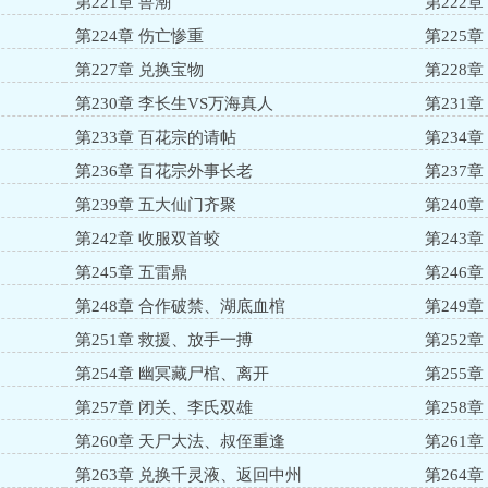
第221章 兽潮
第222
第224章 伤亡惨重
第225章
第227章 兑换宝物
第228
第230章 李长生VS万海真人
第231
第233章 百花宗的请帖
第234
第236章 百花宗外事长老
第237章
第239章 五大仙门齐聚
第240
第242章 收服双首蛟
第243
第245章 五雷鼎
第246
第248章 合作破禁、湖底血棺
第249
第251章 救援、放手一搏
第252
第254章 幽冥藏尸棺、离开
第255
第257章 闭关、李氏双雄
第258
第260章 天尸大法、叔侄重逢
第261
第263章 兑换千灵液、返回中州
第264