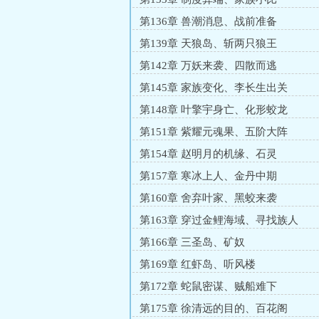
第136章 兽潮消息、战前准备
第139章 天狼岛、斩两只狼王
第142章 万妖来袭、四散而逃
第145章 家族变化、李长生出关
第148章 叶擎宇身亡、化形蛟龙
第151章 紫耀元魂果、五阶大阵
第154章 赵明月的机缘、石灵
第157章 寒冰上人、金丹中期
第160章 舍弃叶家、黑蛟来袭
第163章 穿过金鲤海域、寻找族人
第166章 三圣岛、矿奴
第169章 红虾岛、听风楼
第172章 蛇鼠密谋、贼船难下
第175章 徐清远的目的、百花阁