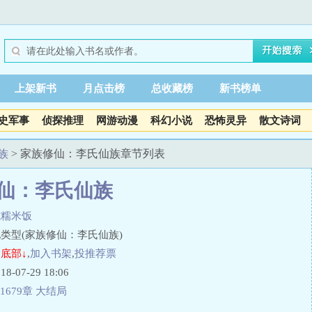
上架新书
月点击榜
总收藏榜
新书榜单
史军事
侦探推理
网游动漫
科幻小说
恐怖灵异
散文诗词
族
> 家族修仙：李氏仙族章节列表
仙：李氏仙族
坨糯米饭
类型(家族修仙：李氏仙族)
底部↓
,
加入书架
,
投推荐票
07-29 18:06
1679章 大结局