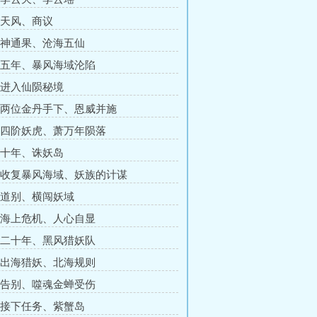
章 天风、商议
章 神通果、沧海五仙
章 五年、暴风海域沦陷
章 进入仙陨秘境
章 两位金丹手下、恩威并施
章 四阶妖虎、萧万年陨落
章 十年、诛妖岛
章 收复暴风海域、妖族的计谋
章 道别、横闯妖域
章 海上危机、人心自显
章 二十年、黑风猎妖队
章 出海猎妖、北海规则
章 告别、噬魂金蝉受伤
章 接下任务、紫蟹岛