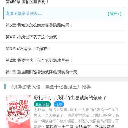
第450章 害怕的世界树！
查看全部章节列表......
【展开+】
第5章 我知道怎么触发完美隐藏结局！
第4章 小姨也下载了这个游戏！
第3章 s级鬼怪，红嫁衣！
第2章 我要把这十亿全氪到游戏里去！
第1章 重生回到诡异游戏降临现实前十天
《诡异游戏入侵，氪金十亿当鬼王》推荐
彩礼十万，我和陌生总裁契约领证了
其他类型
连载
为救母，清洁工温馨用彩礼十万把自己嫁给一个陌生
男人，当天领证了。他是堂堂总裁，却扮丑扮穷，骑
着一辆破自行车就来领证。都说防火防盗防闺蜜，可
她天天就防他。“喂！女人，吃了臭豆腐必须刷
最新：
第四百一十二章 大结局下，幸福很简单