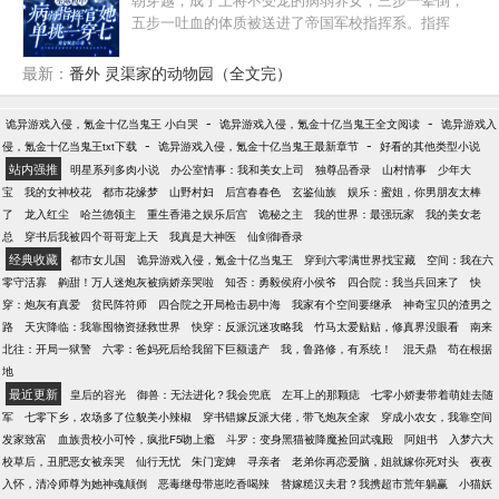
五步一吐血的体质被送进了帝国军校指挥系。指挥
好，指挥妙，指挥可以坐阵后方，运筹帷幄，决胜千
里。徐灵渠：不，让我上单挑。数十年后，帝国第一
最新：
番外 灵渠家的动物园（全文完）
军校招生介绍本校三大传说：一.单挑竞技场48连胜未
尝败绩招生老师：我们指挥系学生干的二.30分钟速通
-
-
诡异游戏入侵，氪金十亿当鬼王 小白哭
诡异游戏入侵，氪金十亿当鬼王全文阅读
诡异游戏入
太空最危险驾驶路线招生老师：我们指挥系学生干的
-
-
侵，氪金十亿当鬼王txt下载
诡异游戏入侵，氪金十亿当鬼王最新章节
好看的其他类型小说
三.19岁成为帝国最年轻上将招生老师：我们指挥系学
站内强推
明星系列多肉小说
办公室情事：我和美女上司
独尊品香录
山村情事
少年大
生干的天网围观群众：（阅读避雷指南）1.主角仅徐灵
宝
我的女神校花
都市花缘梦
山野村妇
后宫春春色
玄鉴仙族
娱乐：蜜姐，你男朋友太棒
渠一人。2.有感情线，对象是沈守礼，非无cp文非独
了
龙入红尘
哈兰德领主
重生香港之娱乐后宫
诡秘之主
我的世界：最强玩家
我的美女老
美文，无法接受请放过我已经发在言情频道3.本质爽
总
穿书后我被四个哥哥宠上天
我真是大神医
仙剑御香录
文，主角战力值最高但也偶有缺陷、瑕疵和挫折
经典收藏
都市女儿国
诡异游戏入侵，氪金十亿当鬼王
穿到六零满世界找宝藏
空间：我在六
零守活寡
齁甜！万人迷炮灰被病娇亲哭啦
知否：勇毅侯府小侯爷
四合院：我当兵回来了
快
穿：炮灰有真爱
贫民阵符师
四合院之开局枪击易中海
我家有个空间要继承
神奇宝贝的渣男之
路
天灾降临：我靠囤物资拯救世界
快穿：反派沉迷攻略我
竹马太爱贴贴，修真界没眼看
南来
北往：开局一狱警
六零：爸妈死后给我留下巨额遗产
我，鲁路修，有系统！
混天鼎
苟在根据
地
最近更新
皇后的容光
御兽：无法进化？我会兜底
左耳上的那颗痣
七零小娇妻带着萌娃去随
军
七零下乡，农场多了位貌美小辣椒
穿书错嫁反派大佬，带飞炮灰全家
穿成小农女，我靠空间
发家致富
血族贵校小可怜，疯批F5吻上瘾
斗罗：变身黑猫被降魔捡回武魂殿
阿姐书
入梦六大
校草后，丑肥恶女被亲哭
仙行无忧
朱门宠婢
寻亲者
老弟你再恋爱脑，姐就嫁你死对头
夜夜
入怀，清冷师尊为她神魂颠倒
恶毒继母带崽吃香喝辣
替嫁糙汉夫君？我携超市荒年躺赢
小猫妖