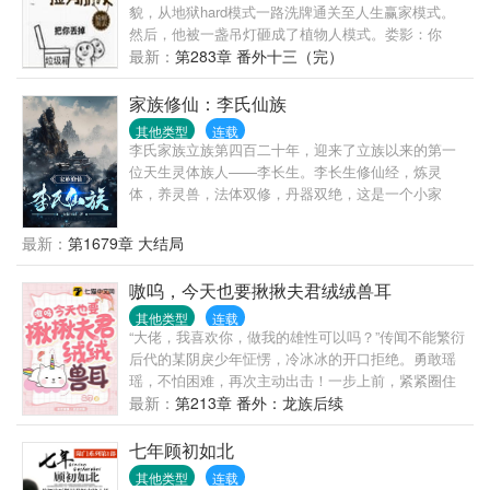
貌，从地狱hard模式一路洗牌通关至人生赢家模式。
然后，他被一盏吊灯砸成了植物人模式。娄影：你
好，渣攻回收系统了解一下。本系统以渣攻的悔意值
最新：
第283章 番外十三（完）
为计量单位，每积攒一百悔意值即可脱离当前世界。
友情提示一下，我们的员工在工作中一般是通过自我
家族修仙：李氏仙族
奉献与牺牲，培养渣攻的依赖性，一步步让渣攻离不
其他类型
连载
开……池小池：哦。身败名裂算多少后悔值？跌落神
李氏家族立族第四百二十年，迎来了立族以来的第一
坛算多少后悔值？求而不得算多少后悔值？娄影：
位天生灵体族人——李长生。李长生修仙经，炼灵
……1、1v1,he,绅士温柔忠犬攻x皮这一下很开心受。
体，养灵兽，法体双修，丹器双绝，这是一个小家
攻是系统，不切片，虐渣的归虐渣，恋爱的归恋爱；
族，在李长生夫妇和一代代族人的带领下逐渐成为仙
2、没肉，拉灯大法好；3、苏爽白甜无逻辑，和反派
族的故事，故事的起点就从北海青云岛开始吧！强烈
最新：
第1679章 大结局
画风不同，慎入4、作者原号【发呆的樱桃子】，因为
提醒：本书为群像文，剧情不止描写主角一人，只有
犯了严重错误，已笔名自杀。现号【骑鲸南去】，请
一个女主，有点慢热，主角也不能秒天秒地，想看爽
嗷呜，今天也要揪揪夫君绒绒兽耳
关注微博【晋江-骑鲸南去】
文和后宫的可以退了，以免引起不适。修炼境界：炼
其他类型
连载
气、筑基、金丹、元婴、化神……
“大佬，我喜欢你，做我的雄性可以吗？”传闻不能繁衍
后代的某阴戾少年怔愣，冷冰冰的开口拒绝。勇敢瑶
瑶，不怕困难，再次主动出击！一步上前，紧紧圈住
美男腰，眼眶通红，可怜哭道，“呜呜，人家真的好喜
最新：
第213章 番外：龙族后续
欢你，你好好看！”要做就做粘人的小妖精！必须和不
能生崽大佬焊死绑定！蓦的。大佬藏在身后的尾巴尖
七年顾初如北
尖颤了颤，毛茸茸的兽耳莫名朝后耸拉，竟当下把她
其他类型
连载
扛回家！大佬功能缺失，应该不会进小黑屋的吧