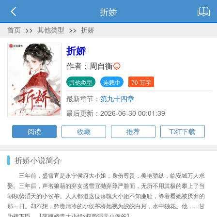
折娇
首页
>>
其他类型
>>
折娇
折娇
作者：
周自衡
其他类型
连载中
70 万字
最新章节：
第九十四章
最后更新：2026-06-30 00:01:39
阅读
收藏
推荐
TXT下载
折娇小说简介
三年前，盛雪宜是永宁侯府大小姐，身份尊贵，美艳骄纵，临安城万人求
娶。三年后，声名狼藉的弃女盛雪宜抛弃尊严脸面，无所不用其极的攀上了当
朝权势滔天的小侯爷。人人都道这位落魄大小姐不知廉耻，等着看她被厌弃的
那一日。却不想，矜贵清冷的小侯爷将她视为皎皎白月，水中独花。他……甘
为裙下臣。【落魄娇贵大小姐x权势滔天小侯爷】