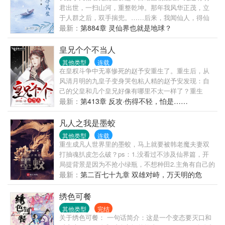
君出世，一扫山河，重整乾坤。那年我风华正茂，立
于人群之后，双手揣兜。……后来，我闻仙人，得仙
法，踏仙路。修仙路上，我步履蹒跚。曾听闻，一位
最新：
第884章 灵仙界也就是地球？
位天才，惊才艳艳！领一时风骚！而我，恰凡俗当
年，不过人群之中一路人甲尔。大道无情。岁月悠
皇兄个个不当人
悠，红颜易老；时光如梭，世事沧桑。再后来，我终
其他类型
连载
究是一步一步一步一步……修成了仙。求道路上。有
在皇权斗争中无辜惨死的赵予安重生了。重生后，从
人说，长生如幻梦，不过一场空！有人说，我辈修
风清月明的九皇子变身哭包粘人精的赵予安发现：自
士，当砥砺前行！有人说，一万年太久，他只争朝
己的父皇和几个皇兄好像有哪里不太一样了？重生
夕！啊对对对。——苟道仙君顾长生《仙君回忆录》
前，大昭帝：“九皇子？朕记得，不过就是个宫女生的
最新：
第413章 反攻·伤得不轻，怕是……
节选！…………【苟道，长生，凡人流，杀伐果断。
孩子罢了！”重生后，大昭帝：“朕的皇子，你且动一下
时间跨度可能会很长，也许多女主】
试试！...
凡人之我是墨蛟
其他类型
连载
重生成凡人世界里的墨蛟，马上就要被韩老魔夫妻双
打抽魂扒皮怎么破？ps：1.没看过不涉及仙界篇，开
局提背景是因为不抢小绿瓶，不想种田2.主角有自己的
路线，非常规化龙3.主角是妖修，不站立场。只有利益
最新：
第二百七十九章 双雄对峙，万天明的危
敌友之分，前期偏人性，中后期尊崇本心，会杀人但
机！
不滥杀，全凭需求。4.有道侣非太监，不是后宫。
绣色可餐
其他类型
完结
关于绣色可餐： 一句话简介：这是一个变态要灭口和