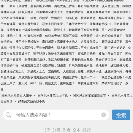
大佬的恶毒初恋，重生了
兽校社恐雌性！s级雄兽过于热情
华夏无神？满级大佬回归召唤诸
神
一家四口穿兽世，崽带异能来种田
满级大佬五岁半，炼丹御兽成团宠
误入诡道山海，我靠收
录神兽无敌
随爹入赘后，我被继母全家宠上天
荒年我通古今，顿顿饱餐馋死仇家
挺孕肚种田？
失忆相公带我躺赢！
成都，我的爱
野狗咬月
知温赴寒
替师姐网恋，翻车被仙尊们宠坏了
假
千金有弹幕，疯批夫君宠疯了
恶兽夫日日争宠，丑雌哭求放个假
开局强吻贵校F4，假名媛被宠
疯
挨骂涨修为？满城大佬求我当师妹
说我克夫？转嫁摄政王全家悔断肠
重生之学霸修炼计
划
社恐小主播，钓疯各路神豪
仙尊每天都在骂我不成器
全网禁惹！温小姐的锦鲤杀疯了
直播
玄学赶海：反手捞个男模海神
豪门虐爱：恶魔夜少太撩人
八零凝脂美人，婴语满级成团宠
暮色
成溺
带兽世众人回现代，开动物园爆火
别人政斗我招工，不小心成女帝了
豪门第一姑奶奶
伪
装领主女儿后我成神了
诡异职场：陈护士又来值夜班了
穿成兽世恶雌：被九个兽夫亲哭了
国公
府丫鬟内卷日常
主母变豪门后妈，靠武力征服全家
兽校钓系女教授，兽夫们诱引沉沦
病娇暴君
请留步偷个香
侯府忘恩负义？权臣撑腰，我虐渣
竹马的偏爱藏不住
蜀地酱事
妹宝随爸入赘，
反被继兄们宠上天
穿成秀才之女
京婚缠欢
人在秦国，基建，搞钱两手抓
妹崽疯狂作死，哥哥
勾皇帝兜底
穿成京圈权贵男主的恶毒前女友
奶团三岁半，鬼肉一口干！
我是负心渣女啊！你怎
么吻上来了
渡天光
神印：我，魔族太女，重铸魔族！
娇软妹宝随军后，禁欲军官沦陷了
点
金
-
-
-
民间风水师笔记 大茄子
民间风水师笔记txt下载
民间风水师笔记最新章节
民间风水师笔记
-
全文阅读
好看的其他类型小说
搜索
书库
分类
作者
全本
排行