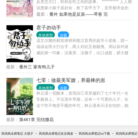
反变态灭口，吃和反吃之间的故事。 *********** 人人都
说楚家小娘子真好命，救了富甲天下，皇帝都求金的
琴家三爷，从此多了神仙一般姿容绝代又温柔体贴二
最新：
番外 如果他是反派——琴卷 完
十四孝的大侄儿。 登堂入室，不用做捕快，飞上枝头
做凤凰，成了琴家大小姐，荣华富贵皆一身。 “放
君子勿动手
屁。”楚瑜冷笑两声。 她穿到这时代，做个小捕快，混
其他类型
连载
吃混喝日子好，不想救火救人，却撞破世人夸赞的温
温文尔雅的精英律师和糙汉直男的超市小老板，因一
柔神仙美人乃是恶毒狠辣大魔王的真相，差点被魔王
场误会而大打出手，两人对此互相鄙夷。周以辰对谢
灭口。 只是她走狗屎运，先将对方撂倒。 谁知神仙魔
威的第一印象：没素质，没脑子，出口成脏，膀大腰
王被她虐傻了，魔王变傻X，如小鸡开眼只认第一个活
圆。谢威对周以辰的第一印象：小白脸，人模人样，
物，开眼只认她这个“母鸡”，张口要奶吃。 她杀不
狗玩意，装逼犯。打脸后的周以辰：猿臂蜂腰、真诚
最新：
番外三 家有狗儿子
得，逃不得，被迫跟着进了富贵销金窟。 销金窟是魔
敦厚、善良热心，还怪可爱的～打脸后的谢威：长的
窟，到处都是算计她小命的小鬼。 阴差阳错背上一张
帅，身材好，有文化，会赚钱，简直完美～两人相识
七零：做最美军嫂，养最棒的崽
夺命藏宝图，背负谁家阴谋重重，算计无边。 她活了
于一场误会，相知于一次意外，相爱于一次次相伴。
两世，只信命是要自己挣，偏要劈开那些恶人面。 管
其他类型
连载
性格迥然不同、经历大相径庭的两个人，打破命运的
林云溪一觉醒来，发现自己竟穿越到了七十年代一名
他浑水还是好水，既她已经被拖下水，那她干脆如鱼
安排，突破常规的配对法则，一步步走向彼此。
军嫂身上。不仅英年早婚，还有一个可爱的儿子。在
入水，海阔凭鱼跃，惊起江湖朝堂万丈波澜。 还要灭
这个吃不饱穿不暖的年代，林云溪表示没在怕的，她
了某只神仙脸孔恶心肠，翻云覆雨，专爱拿绣花针在
的种植空间跟着穿过来了！且看她如何抱紧国家大
她身上刺刺刺，老想剥她皮的超级大变态…… 她要坚
腿，开工厂，办企业，创建属于自己的商业帝国。听
定一颗红心不动摇，坐定狗屎堆不挪臀，誓要将狗屎
最新：
第461章 完结撒花
说京都的四合院一千块一套，林云溪大手一挥，有多
运走到底，再用狗屎糊恶人们满脸，想要我的皮，先
少要多少。什么？魔都土地这么便宜，先买上二十亩
剥了你们的皮罢！ （非种田） ************ 小剧场：
-
-
-
民间风水师笔记 大茄子
民间风水师笔记全文阅读
民间风水师笔记txt下载
民间风水师笔记
囤着。老公英俊帅气，儿子聪明伶俐，林云溪活成了
“哎哎哎——儿子，你扒为娘的衣服干嘛，如此重口，