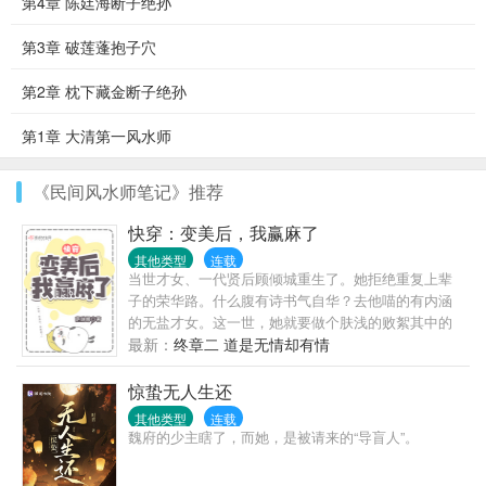
第4章 陈廷海断子绝孙
第3章 破莲蓬抱子穴
第2章 枕下藏金断子绝孙
第1章 大清第一风水师
《民间风水师笔记》推荐
快穿：变美后，我赢麻了
其他类型
连载
当世才女、一代贤后顾倾城重生了。她拒绝重复上辈
子的荣华路。什么腹有诗书气自华？去他喵的有内涵
的无盐才女。这一世，她就要做个肤浅的败絮其中的
大、美、人！————————顾倾城：我美吗？智
最新：
终章二 道是无情却有情
商换的！顾倾城：我美吗？健康换的！顾倾城：我美
吗？人品换...
惊蛰无人生还
其他类型
连载
魏府的少主瞎了，而她，是被请来的“导盲人”。