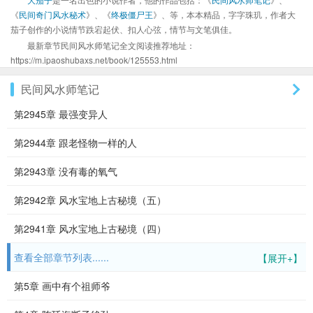
《
民间奇门风水秘术
》、《
终极僵尸王
》、等，本本精品，字字珠玑，作者大
茄子创作的小说情节跌宕起伏、扣人心弦，情节与文笔俱佳。
最新章节民间风水师笔记全文阅读推荐地址：
https://m.ipaoshubaxs.net/book/125553.html
民间风水师笔记
第2945章 最强变异人
第2944章 跟老怪物一样的人
第2943章 没有毒的氧气
第2942章 风水宝地上古秘境（五）
第2941章 风水宝地上古秘境（四）
查看全部章节列表......
【展开+】
第5章 画中有个祖师爷