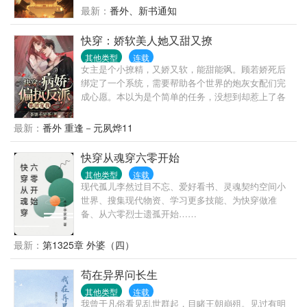
最新：
番外、新书通知
快穿：娇软美人她又甜又撩
其他类型
连载
女主是个小撩精，又娇又软，能甜能飒。顾若娇死后
绑定了一个系统，需要帮助各个世界的炮灰女配们完
成心愿。本以为是个简单的任务，没想到却惹上了各
个世界的大佬们！替嫁，冲喜，锦鲤，真假千金，仙
侠，末日，兽世，星际，摄政王，小阁老，影帝，校
最新：
番外 重逢－元夙烨11
园，阴阳眼，魔君，替身，白月光，读心术，不分先
后，随心写。
快穿从魂穿六零开始
其他类型
连载
现代孤儿李然过目不忘、爱好看书、灵魂契约空间小
世界、搜集现代物资、学习更多技能、为快穿做准
备、从六零烈士遗孤开始……
最新：
第1325章 外婆（四）
苟在异界问长生
其他类型
连载
我曾于凡俗看见乱世群起，目睹王朝崩殂。见过有明