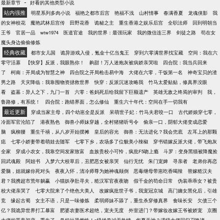
-
最新章节
好看的其他类型小说
所有女人都羡慕的样子。PS：本文架空，爽就完了。
你爹知道嘛！” 魔王温柔微笑，手上剥皮刀杀气森
站内强推
明星系列多肉小说
福艳之都市后宫
艳福不浅
山村情事
春满香夏
龙魂侠影
我
森：“哦，你叫本尊什么？” 楚瑜四肢摊开，英勇就义
的女神校花
魔艳武林后宫传
田野花香
诡秘之主
重生香港之娱乐后宫
全职法师
回到明朝当
状，娇笑：“哥，神仙大哥，小妹知道你功夫好，来
王爷
官居一品
wtw1974
医道官途
我的世界：最强玩家
我的微信连三界
剑徒之路
苟在女
吧，请温柔一点” 魔王长了神仙脸，她不亏。 魔王笑
魔头身边偷偷修炼
得美绝人寰：“小鱼妹妹，为兄确有祖传剥皮功夫，正
经典收藏
都市女儿国
诡异游戏入侵，氪金十亿当鬼王
穿到六零满世界找宝藏
空间：我在六
缺你一身‘鱼皮’做长靴，娇躯一副来插花。” 楚瑜冷
零守活寡
【快穿】反派，我眼熟你！
齁甜！万人迷炮灰被病娇亲哭啦
四合院：我当兵回来
笑：“神仙大哥，小妹有祖传超劲白花油，帮你洗内裤
了
柯南：开局成为智慧之神
四合院之开局枪击易中海
大佬在六零，干饭第一名
神奇宝贝的渣
的时候加了点香，你裤裆里的小神仙销魂否！” 魔王笑
男之路
天灾降临：我靠囤物资拯救世界
快穿：反派沉迷攻略我
竹马太爱贴贴，修真界没眼
得仙气飘飘，宽衣解带：“销魂，太销魂，为兄自然也
看
盗墓：异人之下，九门一首
六零：爸妈死后给我留下巨额遗产
英雄无敌之终焉的审判
我，
要让小妹试试这销魂滋味才好！” 且看看谁先剥了谁的
鲁路修，有系统！
四合院：跑错界面，怎么修仙
重生六十年代：空间在手一切我有
皮，谁比谁狠，誰先灭了谁的口，谁揭了谁的面具，
最近更新
穿成当家主母，四个幼崽全是反派
呆萌世子妃：竹马夫君咬一口
古代娇娘穿七零，
谁先吃了谁的……肉！
冷面军官沦陷了
港夜熟色
御兽小师妹穿越，全村猪猪听号令
偷亲一口，阴郁大佬变成恋爱
脑
疯柳腰
重生千禧，从八岁开始摆摊
皇后的容光
御兽：无法进化？我会兜底
左耳上的那颗
痣
七零小娇妻带着萌娃去随军
七零下乡，农场多了位貌美小辣椒
穿书错嫁反派大佬，带飞炮灰
全家
穿成小农女，我靠空间发家致富
血族贵校小可怜，疯批F5吻上瘾
斗罗：变身黑猫被降魔捡
回武魂殿
阿姐书
入梦六大校草后，丑肥恶女被亲哭
仙行无忧
朱门宠婢
寻亲者
老弟你再恋
爱脑，姐就嫁你死对头
夜夜入怀，清冷师尊为她神魂颠倒
恶毒继母带崽吃香喝辣
替嫁糙汉夫
君？我携超市荒年躺赢
小猫妖孕肚寻夫，糙汉军官夜夜吻
假千金的苟命日常
伪装乖乖女？被贵
校大佬亲哭了
七零大院来了个绝色大美人
改嫁疯批世子爷，我宠冠京城
高门嫡女黑化后，引雄
竞
缘起古蜀
女主不语，只是一味修炼
柔弱师妹不舔了，重生杀穿修真界
食味长安
欠债三个
亿？我诡异世界打工暴富
肥婆农妻医术超绝，宠夫无度
外室进门？带嫁妆改嫁王爷被娇宠
京圈