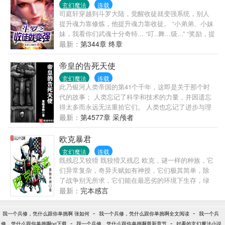
玄幻魔法
连载
司庭轩穿越到斗罗大陆，觉醒收徒就变强系统，别人
提升魂力靠修炼，他提升魂力靠收徒。 “小弟弟、小妹
妹，我看你们武魂十分奇特... “叮..舞...级...” “奖励，提
升宿主三级魂力。魂骨一块，武学九阳神功，九阴真
最新：
第344章 终章
经，寒冰掌，火神掌！武魂融合器一份！” “叮，使用
武魂融合器...火两人武魂匹配度提升，可以使用武魂
帝皇的告死天使
融合技.. 粉丝群1：304623681 已有老书【斗罗之先天
玄幻魔法
连载
二十级、斗罗之最强场控】
此乃银河人类帝国的第41个千年，这即是关于那个时
代的故事； 人类忘记了科学和技术的力量，并因遗忘
得太多而永远无法重拾它们。 人类也忘记了进步与理
解的诺言，因为这残酷而黑暗的未来只有战争。 群星
最新：
第4577章 采颅者
间永无宁日，只有无尽的残杀和屠戮，以及那饥渴的
众神们发出的阵阵狂笑。 索什扬?阿列克谢，星界骑士
欧克暴君
战团的一名战斗修士，也是世界引擎战役的唯一幸存
玄幻魔法
连载
者，肩负着重建战团责任的他，怀揣着足以撼动银河
既残忍又狡猾 既狡猾又残忍 欧克，谜一样的种族，它
的秘密，迈向了未知… 书友小群：975466881
们异常复杂，奇异天赋如有神授，它们极其简单，除
了战争别无所求，它们能在最恶劣的环境下生存，绿
色的皮肤是它们的标志 古克，他破土而出的那一刻
最新：
完本感言
起，整个世界注定将要在一场史无前例的> （老莫的
古巨圾：，想上来的小子就上来吧）
-
-
我一个兵修，凭什么跟你单挑啊 张如何
我一个兵修，凭什么跟你单挑啊全文阅读
我一个兵
-
-
修，凭什么跟你单挑啊txt下载
我一个兵修，凭什么跟你单挑啊最新章节
好看的玄幻魔法小说