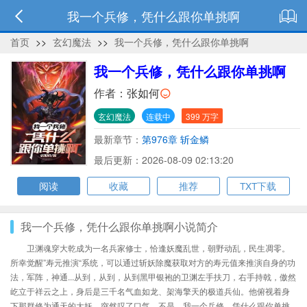
我一个兵修，凭什么跟你单挑啊
首页
>>
玄幻魔法
>>
我一个兵修，凭什么跟你单挑啊
我一个兵修，凭什么跟你单挑啊
作者：
张如何
玄幻魔法
连载中
399 万字
最新章节：
第976章 斩金鳞
最后更新：2026-08-09 02:13:20
阅读
收藏
推荐
TXT下载
我一个兵修，凭什么跟你单挑啊小说简介
卫渊魂穿大乾成为一名兵家修士，恰逢妖魔乱世，朝野动乱，民生凋零。
所幸觉醒”寿元推演“系统，可以通过斩妖除魔获取对方的寿元值来推演自身的功
法，军阵，神通...从到，从到，从到黑甲银袍的卫渊左手扶刀，右手持戟，傲然
屹立于祥云之上，身后是三千名气血如龙、架海擎天的极道兵仙。他俯视着身
下那群修为通天的大妖，突然叹了口气。不是，我一个兵修，凭什么跟你单挑