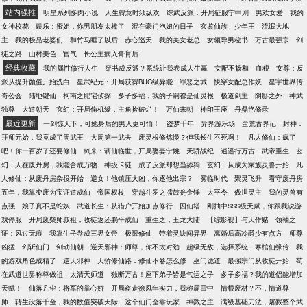
站内强推
明星系列多肉小说
人生得意时须纵欢
综武反派：开局征服宁中则
男欢女爱
我的
女神校花
娱乐：蜜姐，你男朋友太棒了
混在豪门泡妞的日子
玄鉴仙族
少年王
流氓大地
主
我的极品老婆们
和竹马睡了以后
赤心巡天
我的美女老总
女领导男秘书
万古最强宗
剑
徒之路
山村美色
官气
长公主病入膏肓后
经典收藏
我的属性修行人生
穿书成反派？系统让我卷成人生赢
女配不掺和
血税
女尊：反
派从提升颜值开始洗白
星武纪元：开局获得BUG级异能
罪恶之城
快穿女配总作妖
星宇世界传
奇公会
陆地键仙
柯南之肥宅侦探
多子多福，我的子嗣都是仙灵根
极道剑主
阴影之外
神武
独尊
大道朝天
玄幻：开局偷机缘，主角捡破烂！
万仙来朝
神印王座
丹鼎艳修录
最近更新
一剑惊天下，可她身后的男人更可怕！
盗梦千年
异界游乐场
蛮荒古界记
封神：
拜师元始，我竟成了周武王
大周第一武夫
废灵根修炼慢？但我长生不死啊！
凡人修仙：疯了
吧！你一百岁了还要修仙
剑来：谪仙临世，开局娶妻宁姚
天骄战纪
逍遥行万古
武帝重生
玄
幻：人在废丹房，我能合成万物
神级卡徒
成了反派却想当舔狗
玄幻：从成为家族灵兽开始
凡
人修仙：从废丹房杂役开始
逆女！他镇压大凶，你逐他出宗？
雾临时代
聚灵飞升
看守废丹房
五年，我靠变废为宝证道成仙
帝国权杖
穿越斗罗之擂鼓瓮金锤
太平令
傲世灵主
我的灵兽有
点强
娘子真不是蛇妖
武道长生：从猎户开始加点修行
囚仙塔
刚抽中SSS级天赋，你跟我说游
戏停服
开局废柴师叔祖，收徒返还躺平成仙
重生之，玉龙大陆
【综影视】与天作赌
领袖之
证：风过无痕
我靠生子卷成三界女帝
极限修仙
带着灵诀闯异界
离婚后高冷爵少有点方
师尊
凶猛
剑斩仙门
剑动仙朝
逆天邪神：师尊，你不太对劲
超级无敌，选择系统
寒棺仙缘传
我
的游戏角色成精了
逆天邪神
天骄修仙路：修仙不卷怎么修
巫门诡道
最强宗门从收徒开始
苟
在武道世界称尊做祖
太清天师道
独断万古！座下弟子皆是气运之子
多子多福？我的道侣能增加
天赋！
仙落凡尘：将军的掌心娇
开局盗走徐凤年实力，我称霸雪中
情根废材？不，情道尊
师
转生没落千金，我的数值突破天际
这个仙门全靠玩家
神戮之主
满级基础刀法，屠戮整个武