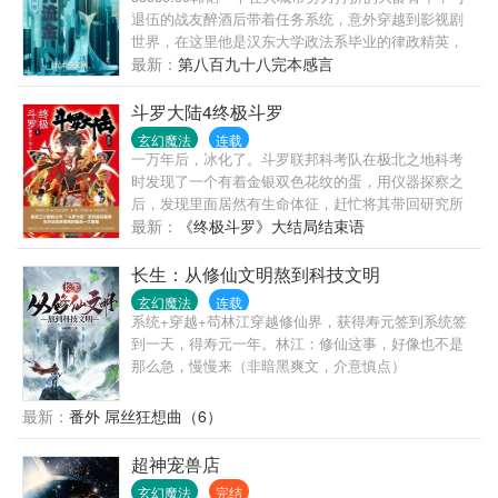
退伍的战友醉酒后带着任务系统，意外穿越到影视剧
世界，在这里他是汉东大学政法系毕业的律政精英，
是系统辅助下站在顶峰的商业大鳄，看主角在《人民
最新：
第八百九十八完本感言
的名义》、《欢乐颂》、55998.cc《流金岁月》、
《三十而已》、《好先生》、《女士法则》、《我是
斗罗大陆4终极斗罗
特种兵》等平行世界里邂逅不同的主角，经历人生百
玄幻魔法
连载
态，体验精彩世界！38839.cc
一万年后，冰化了。斗罗联邦科考队在极北之地科考
时发现了一个有着金银双色花纹的蛋，用仪器探察之
后，发现里面居然有生命体征，赶忙将其带回研究所
进行孵化。蛋孵化出来了，可孵出来的却是一个婴
最新：
《终极斗罗》大结局结束语
儿，和人类一模一样的婴儿，一个蛋生的孩子。
长生：从修仙文明熬到科技文明
玄幻魔法
连载
系统+穿越+苟林江穿越修仙界，获得寿元签到系统签
到一天，得寿元一年。林江：修仙这事，好像也不是
那么急，慢慢来（非暗黑爽文，介意慎点）
最新：
番外 屌丝狂想曲（6）
超神宠兽店
玄幻魔法
完结