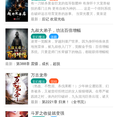
有一刀斩杀黄金巨龙的低等骷髅种 有身怀十大宠兽秘
技的看门土狗 更有自称为神的…… 这是一个得到系统
在破碎远古培育宠兽的故事。 当荣光覆灭，黄泉逆
流，昔日的存在将再度回归，一切都是毁灭！
最新：
后记 欢迎光临
九叔大弟子，功法百倍增幅
玄幻魔法
连载
凌霄一觉醒来，穿越到僵尸世界。因为身怀特殊体质
地煞雷体，被九叔收入门下，觉醒金手指：百倍增幅
系统。只要是师门长辈赐下的物品，都能获得增幅蜕
变。中品法器护身八卦增幅为下品灵器地坤护身八
卦…茅山符咒百倍增幅为八奇迹：通天箓...上品法器
最新：
第388章 震慑，成长，超脱
尚方宝剑直接增幅为灵器：青龙剑……
万古龙帝
玄幻魔法
完结
（热血、不憋屈、杀伐果断！）少年林尘遭陷害、幻
兽被杀，又被曾经拒绝过的女人狠狠嘲讽。在尊严被
践踏之时，体内封印破碎，九头混沌巨兽出现，诸天
神佛为之颤抖！至此，大帝在我面前，也不过蝼蚁，
最新：
第2221章 归来！（全书完）
我为龙帝，万界无敌！
斗罗之收徒就变强