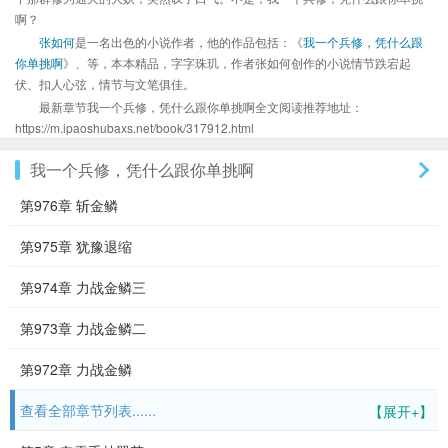
啊？
张如何
是一名出色的小说作者，他的作品包括：《
我一个兵修，凭什么跟
你单挑啊
》、等，本本精品，字字珠玑，作者张如何创作的小说情节跌宕起
伏、扣人心弦，情节与文笔俱佳。
最新章节我一个兵修，凭什么跟你单挑啊全文阅读推荐地址：
https://m.ipaoshubaxs.net/book/317912.html
我一个兵修，凭什么跟你单挑啊
第976章 斩金鳞
第975章 犹豫退缩
第974章 力战金鳞三
第973章 力战金鳞二
第972章 力战金鳞
查看全部章节列表......
【展开+】