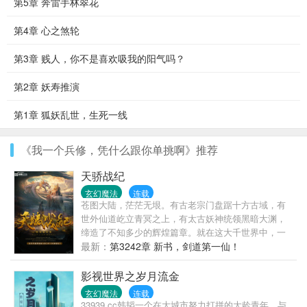
第5章 奔雷手林翠花
第4章 心之煞轮
第3章 贱人，你不是喜欢吸我的阳气吗？
第2章 妖寿推演
第1章 狐妖乱世，生死一线
《我一个兵修，凭什么跟你单挑啊》推荐
天骄战纪
玄幻魔法
连载
苍图大陆，茫茫无垠。有古老宗门盘踞十方古域，有
世外仙道屹立青冥之上，有太古妖神统领黑暗大渊，
缔造了不知多少的辉煌篇章。就在这大千世界中，一
个名叫林寻的少年，独自从矿山牢狱中走出，掌御灵
最新：
第3242章 新书，剑道第一仙！
纹，心通万古，踏上了一条古今未有的传奇之路。
影视世界之岁月流金
玄幻魔法
连载
33939.cc韩韬一个在大城市努力打拼的大龄青年，与