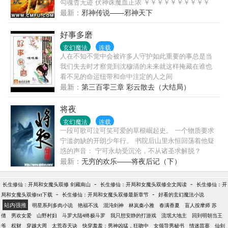
勾魂杳无迹 伏神诛魔血正浓 ￥￥￥￥￥￥￥￥￥￥
这是一首藏头诗，看看兄弟们能不能找出这首诗的奥
最新：
邪神传说——邪神天下
妙之处！ 另外，望大家多多支持老云，多砸老云，谢
谢大家了！
好事多磨
玄幻魔法
连载
人在不知不觉中会被许多人守护如此重要的事总是当
我们失去时才察觉到沈穆清的未来就这样掩藏在谁也
看不见的命运纽带和命中注定的人之间
最新：
第三百零三章 彩云散去（大结局）
将夜
玄幻魔法
连载
一段可歌可泣可笑可爱的草根崛起史。 一个物质要求
宁滥勿缺的开朗少年行。 书院后山里永恒回荡着他疑
惑的声音： 宁可永劫受沉沦，不从诸圣求解脱？
最新：
无穷的欢乐——将夜后记（下）
-
-
长生修仙：开局和女魔头双修 剑藏南山
长生修仙：开局和女魔头双修全文阅读
长生修仙：开
-
-
局和女魔头双修txt下载
长生修仙：开局和女魔头双修最新章节
好看的玄幻魔法小说
站内强推
明星系列多肉小说
艳福不浅
混沌剑神
林岚秦小雅
春满香夏
盲人按摩师 苏
倩
男欢女爱
山野村妇
斗罗大陆4终极斗罗
我只想安静的打游戏
流氓大地主
回到明朝当王
爷
权财
穿越大周
太荒吞天诀
快穿羞羞：男神凶猛，狂吻中
女领导男秘书
情迷苗寨
仙剑