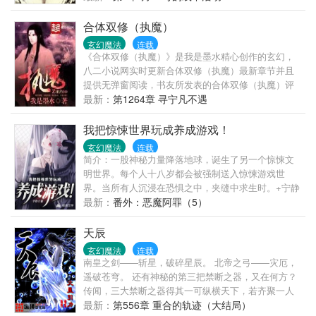
人，他们昂首挺立在天地之间，好像擎天之柱，从没
有对任何人弯腰屈膝 他们手握风雷，他们脚踏龙蛇，
合体双修（执魔）
他们拳裂大地，他们掌碎星辰；他们是我们的先祖，
玄幻魔法
连载
他们和我们有同源的血脉，他们行走在大地时自称为
《合体双修（执魔）》是我是墨水精心创作的玄幻，
巫，他们破碎虚空后是为巫神！
八二小说网实时更新合体双修（执魔）最新章节并且
提供无弹窗阅读，书友所发表的合体双修（执魔）评
论，并不代表八二小说网赞同或者支持合体双修（执
最新：
第1264章 寻宁凡不遇
魔）读者的观点。
我把惊悚世界玩成养成游戏！
玄幻魔法
连载
简介：一股神秘力量降落地球，诞生了另一个惊悚文
明世界。每个人十八岁都会被强制送入惊悚游戏世
界。当所有人沉浸在恐惧之中，夹缝中求生时。+宁静
小说+ m.njxs.com秦诺却发现自己能通过左右鬼的情
最新：
番外：恶魔阿罪（5）
绪，获得系统奖励，并且每完成一次副本，就能在惊
悚世界建立自己产业。于是，阴泉餐厅当传菜员、死
天辰
亡医院当主治医生、冥间酒店当服务员、恐怖高校当
玄幻魔法
连载
教课老师……当秦诺疯狂去完成一个个副本时，最后
南皇之剑——斩星，破碎星辰。 北帝之弓——灾厄，
突然发现，自己竟成了鬼界巨擘。
遥破苍穹。 还有神秘的第三把禁断之器，又在何方？
传闻，三大禁断之器得其一可纵横天下，若齐聚一人
之身，又会如何？ 《天辰》，讲述的是一个践踏天下
最新：
第556章 重合的轨迹（大结局）