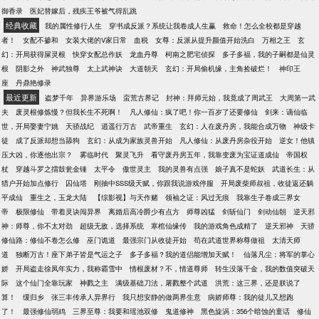
御香录
医妃替嫁后，残疾王爷被气得乱跳
经典收藏
我的属性修行人生
穿书成反派？系统让我卷成人生赢
救命！怎么全校都是穿越
者！
女配不掺和
女装大佬的V家日常
血税
女尊：反派从提升颜值开始洗白
万相之王
玄
幻：开局获得屎灵根
快穿女配总作妖
龙血丹尊
柯南之肥宅侦探
多子多福，我的子嗣都是仙灵
根
阴影之外
神武独尊
太上武神诀
大道朝天
玄幻：开局偷机缘，主角捡破烂！
神印王
座
丹鼎艳修录
最近更新
盗梦千年
异界游乐场
蛮荒古界记
封神：拜师元始，我竟成了周武王
大周第一武
夫
废灵根修炼慢？但我长生不死啊！
凡人修仙：疯了吧！你一百岁了还要修仙
剑来：谪仙临
世，开局娶妻宁姚
天骄战纪
逍遥行万古
武帝重生
玄幻：人在废丹房，我能合成万物
神级卡
徒
成了反派却想当舔狗
玄幻：从成为家族灵兽开始
凡人修仙：从废丹房杂役开始
逆女！他镇
压大凶，你逐他出宗？
雾临时代
聚灵飞升
看守废丹房五年，我靠变废为宝证道成仙
帝国权
杖
穿越斗罗之擂鼓瓮金锤
太平令
傲世灵主
我的灵兽有点强
娘子真不是蛇妖
武道长生：从
猎户开始加点修行
囚仙塔
刚抽中SSS级天赋，你跟我说游戏停服
开局废柴师叔祖，收徒返还躺
平成仙
重生之，玉龙大陆
【综影视】与天作赌
领袖之证：风过无痕
我靠生子卷成三界女
帝
极限修仙
带着灵诀闯异界
离婚后高冷爵少有点方
师尊凶猛
剑斩仙门
剑动仙朝
逆天邪
神：师尊，你不太对劲
超级无敌，选择系统
寒棺仙缘传
我的游戏角色成精了
逆天邪神
天骄
修仙路：修仙不卷怎么修
巫门诡道
最强宗门从收徒开始
苟在武道世界称尊做祖
太清天师
道
独断万古！座下弟子皆是气运之子
多子多福？我的道侣能增加天赋！
仙落凡尘：将军的掌心
娇
开局盗走徐凤年实力，我称霸雪中
情根废材？不，情道尊师
转生没落千金，我的数值突破天
际
这个仙门全靠玩家
神戮之主
满级基础刀法，屠戮整个武道
洪荒：这三界，还是朕说了
算！
缓归乡
张三丰传承人异界行
我只想安静的做两界生意
病娇师尊：我的徒儿又想跑
了！
最强修仙弱鸡
三界至尊：我要和瑶池双修
鬼道修神
黑色旋涡：356个暗蚀的童话
修仙