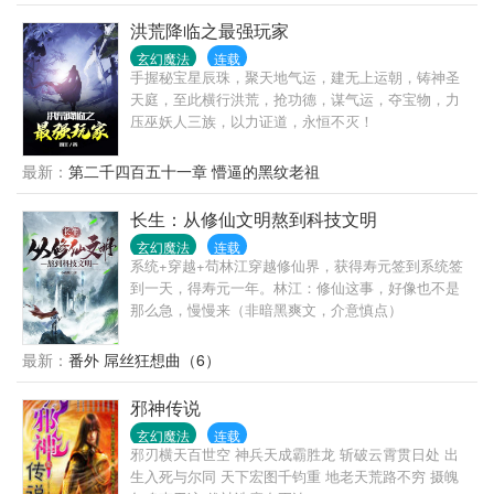
的神之子，与两个被诅咒的神之女。 主角智力极高。
本书适合全控，尤其是萝莉控和神女控。 龙：
洪荒降临之最强玩家
53463685，辰：30562110，玄：79443535，天：
玄幻魔法
连载
65998054 火星5521
手握秘宝星辰珠，聚天地气运，建无上运朝，铸神圣
天庭，至此横行洪荒，抢功德，谋气运，夺宝物，力
压巫妖人三族，以力证道，永恒不灭！
最新：
第二千四百五十一章 懵逼的黑纹老祖
长生：从修仙文明熬到科技文明
玄幻魔法
连载
系统+穿越+苟林江穿越修仙界，获得寿元签到系统签
到一天，得寿元一年。林江：修仙这事，好像也不是
那么急，慢慢来（非暗黑爽文，介意慎点）
最新：
番外 屌丝狂想曲（6）
邪神传说
玄幻魔法
连载
邪刃横天百世空 神兵天成霸胜龙 斩破云霄贯日处 出
生入死与尔同 天下宏图千钧重 地老天荒路不穷 摄魄