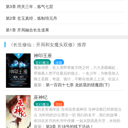
第3章 闭关三年，炼气七层
第2章 玄玉真经，炼制培元丹
第1章 开局融合长生道果
《长生修仙：开局和女魔头双修》推荐
神印王座
玄幻魔法
连载
魔族强势，在人类即将被灭绝之时，六大圣殿崛起，
带领着人类守住最后的领土。一名少年，为救母加入
骑士圣殿，奇迹、诡计，不断在他身上上演。在这人
类六大圣殿与魔族七十二柱魔神相互倾轧的世界，他
最新：
第一百四十七章 龙皓晨的猎魔团(下)
能否登上象征着骑士最高荣耀的神印王座？
巫神纪
玄幻魔法
完结
当历史变成传说 当传说变成神话 当神话都已经斑驳点
点 当时间的沙尘湮没一切 我们的名字，我们的故事，
依旧在岁月的长河中传播 一如太阳高悬天空，永恒的
照耀大地，永远不会熄灭 记住，曾经有这样的一群
最新：
第3章 月18号的线下活动！