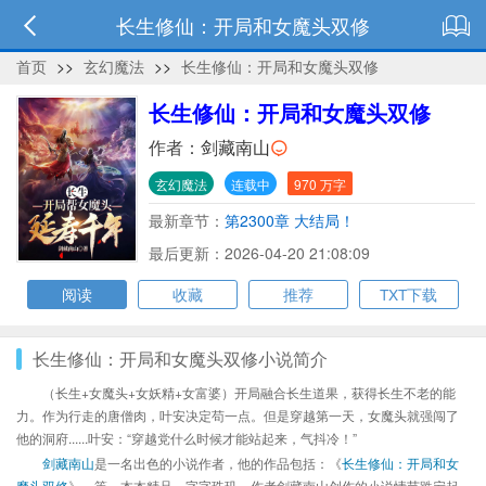
长生修仙：开局和女魔头双修
首页
>>
玄幻魔法
>>
长生修仙：开局和女魔头双修
长生修仙：开局和女魔头双修
作者：
剑藏南山
玄幻魔法
连载中
970 万字
最新章节：
第2300章 大结局！
最后更新：2026-04-20 21:08:09
阅读
收藏
推荐
TXT下载
长生修仙：开局和女魔头双修小说简介
（长生+女魔头+女妖精+女富婆）开局融合长生道果，获得长生不老的能
力。作为行走的唐僧肉，叶安决定苟一点。但是穿越第一天，女魔头就强闯了
他的洞府......叶安：“穿越党什么时候才能站起来，气抖冷！”
剑藏南山
是一名出色的小说作者，他的作品包括：《
长生修仙：开局和女
魔头双修
》、等，本本精品，字字珠玑，作者剑藏南山创作的小说情节跌宕起