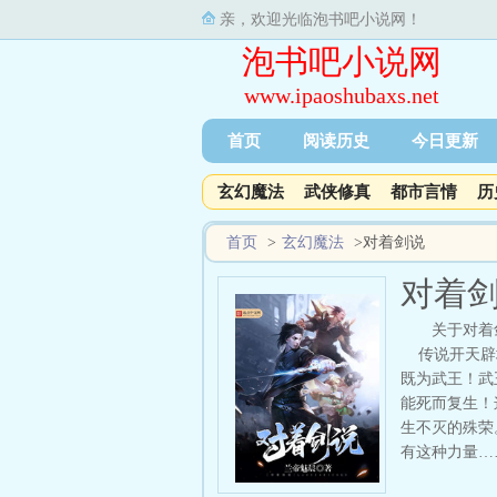
亲，欢迎光临泡书吧小说网！
泡书吧小说网
www.ipaoshubaxs.net
首页
阅读历史
今日更新
玄幻魔法
武侠修真
都市言情
历
首页
>
玄幻魔法
>
对着剑说
对着
关于对着
传说开天辟地
既为武王！武
能死而复生！
生不灭的殊荣
有这种力量…