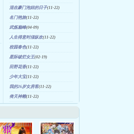
混在豪门泡妞的日子
(11-22)
名门艳旅
(11-22)
武炼巅峰
(04-09)
人生得意时须纵欢
(11-22)
校园春色
(11-22)
星际破烂女王
(02-19)
田野花香
(11-22)
少年大宝
(11-22)
我的26岁女房客
(11-22)
倚天神雕
(11-22)