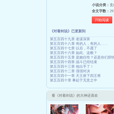
小说分类：
玄
全文字数：
2
《对着剑说》已更新到
第五百四十九章 老谋深算
第五百四十八章 有的人，有的人……
第五百四十七章 以后，不愿了
第五百四十六章 如此、这般？
第五百四十五章 是她任性？还是你们胆
第五百四十四章 战斗已经结束
第五百四十三章 他出手了！
第五百四十二章 强强对决
第五百四十一章 天王座下四王将
第五百四十章 事起于无意之中
看《对着剑说》的大神还喜欢