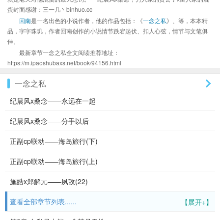
蛋封面感谢：三一几丶binhuo.cc
回南
是一名出色的小说作者，他的作品包括：《
一念之私
》、等，本本精
品，字字珠玑，作者回南创作的小说情节跌宕起伏、扣人心弦，情节与文笔俱
佳。
最新章节一念之私全文阅读推荐地址：
https://m.ipaoshubaxs.net/book/94156.html
一念之私
纪晨风x桑念——永远在一起
纪晨风x桑念——分手以后
正副cp联动——海岛旅行(下)
正副cp联动——海岛旅行(上)
施皓x郑解元——夙敌(22)
查看全部章节列表......
【展开+】