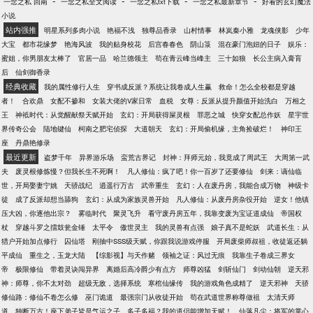
-
-
-
-
一念之私 回南
一念之私全文阅读
一念之私txt下载
一念之私最新章节
好看的玄幻魔法
小说
站内强推
明星系列多肉小说
艳福不浅
独尊品香录
山村情事
林岚秦小雅
龙魂侠影
少年
大宝
都市花缘梦
艳海风波
我的贴身校花
后宫春春色
阴山箓
混在豪门泡妞的日子
娱乐：
蜜姐，你男朋友太棒了
官居一品
哈兰德领主
苟在青云峰当峰主
三十如狼
长公主病入膏肓
后
仙剑御香录
经典收藏
我的属性修行人生
穿书成反派？系统让我卷成人生赢
救命！怎么全校都是穿越
者！
合欢鼎
女配不掺和
女装大佬的V家日常
血税
女尊：反派从提升颜值开始洗白
万相之
王
神袛时代：从觉醒献祭天赋开始
玄幻：开局获得屎灵根
罪恶之城
快穿女配总作妖
星宇世
界传奇公会
陆地键仙
柯南之肥宅侦探
大道朝天
玄幻：开局偷机缘，主角捡破烂！
神印王
座
丹鼎艳修录
最近更新
盗梦千年
异界游乐场
蛮荒古界记
封神：拜师元始，我竟成了周武王
大周第一武
夫
废灵根修炼慢？但我长生不死啊！
凡人修仙：疯了吧！你一百岁了还要修仙
剑来：谪仙临
世，开局娶妻宁姚
天骄战纪
逍遥行万古
武帝重生
玄幻：人在废丹房，我能合成万物
神级卡
徒
成了反派却想当舔狗
玄幻：从成为家族灵兽开始
凡人修仙：从废丹房杂役开始
逆女！他镇
压大凶，你逐他出宗？
雾临时代
聚灵飞升
看守废丹房五年，我靠变废为宝证道成仙
帝国权
杖
穿越斗罗之擂鼓瓮金锤
太平令
傲世灵主
我的灵兽有点强
娘子真不是蛇妖
武道长生：从
猎户开始加点修行
囚仙塔
刚抽中SSS级天赋，你跟我说游戏停服
开局废柴师叔祖，收徒返还躺
平成仙
重生之，玉龙大陆
【综影视】与天作赌
领袖之证：风过无痕
我靠生子卷成三界女
帝
极限修仙
带着灵诀闯异界
离婚后高冷爵少有点方
师尊凶猛
剑斩仙门
剑动仙朝
逆天邪
神：师尊，你不太对劲
超级无敌，选择系统
寒棺仙缘传
我的游戏角色成精了
逆天邪神
天骄
修仙路：修仙不卷怎么修
巫门诡道
最强宗门从收徒开始
苟在武道世界称尊做祖
太清天师
道
独断万古！座下弟子皆是气运之子
多子多福？我的道侣能增加天赋！
仙落凡尘：将军的掌心