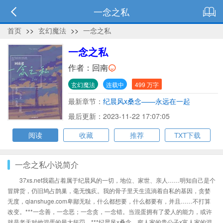
一念之私
首页
>>
玄幻魔法
>>
一念之私
一念之私
作者：
回南
玄幻魔法
连载中
499 万字
最新章节：
纪晨风x桑念——永远在一起
最后更新：2023-11-22 17:07:05
阅读
收藏
推荐
TXT下载
一念之私小说简介
37xs.net我霸占着属于纪晨风的一切，地位、家世、亲人……明知自己是个
冒牌货，仍旧鸠占鹊巢，毫无愧疚。我的骨子里天生流淌着自私的基因，贪婪
无度，qianshuge.com卑鄙无耻，什么都想要，什么都要有，并且……不打算
改变。***一念善，一念恶；一念贪，一念错。当混蛋拥有了爱人的能力，或许
就是老天对他混蛋的最大惩罚。***纪晨风x桑念，穷人家的贵公子x富人家的混