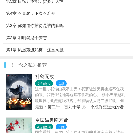
第5章 自私是本能，贪婪是天性
第4章 不喜欢，下次不准买
第3章 你知道你插得是谁的队吗
第2章 明明就是个变态
第1章 凤凰落进鸡窝，还是凤凰
《一念之私》推荐
神剑无敌
玄幻魔法
连载
这一世，我命由我不由天！我要让这天再也遮不住我
的眼。我要让这地再也埋不住我的心。 杨小天穿越武
魂世界，觉醒超级武魂，却被误认为是二级武魂。但
是，杨小天却以逆天的成长速度，不断刷新世人的认
最新：
第二千一百九十章 另一个或许更强大的诸
各位书友如果觉得《神剑无敌》还不错的话请不要忘
天万界（大结局）
记向您QQ群和微博里的朋友推荐哦！
今世猛男陈六合
玄幻魔法
连载
国之重器，猛虎出笼！亦正亦邪的他注定有着无法平