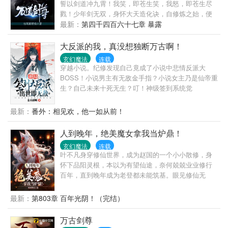
吁大家一定要爱护小动物的故事！）
誓以剑道冲九霄！我笑，即苍生笑，我怒，即苍生尽
戮！少年剑无双，身怀大天造化诀，自修炼之始，便
离经叛道，逆天而行。别人眼中的武道，为灵道七重
最新：
第四千四百六十七章 暴露
境、灵力化海、先天金丹、破阴阳、超凡入圣！大天
造化诀，却是神道九重天、扩极致灵海、筑无上金
大反派的我，真没想独断万古啊！
丹、斩阴破阳、问鼎尊者、直冲九霄！步步逆天，步
玄幻魔法
连载
步与众不同！剑无双，一剑在手，天下无双！他是独
穿越小说。纪修发现自己竟成了小说中悲情反派大
一无二的逆天君王，杀伐果断，杀尽世间一切该杀之
BOSS！小说男主有无敌金手指？小说女主乃是仙帝重
人！他，更是掌控万道，亘古以来史上第一剑尊！
生？自己未来十死无生？叮！神级签到系统觉
醒！...........若干年后，纪修看着匍匐在脚下诸天神
佛。微微一笑道：我为天帝，谁赞成，谁反对？
最新：
番外：相见欢，他一如从前！
人到晚年，绝美魔女拿我当炉鼎！
玄幻魔法
连载
叶不凡身穿修仙世界，成为赵国的一个小小散修，身
怀下品阳灵根，本以为有望仙途，奈何兢兢业业修行
百年，直到晚年成为老登都未能筑基。眼见修仙无
望，只得趁自己还能活几年，娶一房老婆，安度晚
年。没曾想，被天魔教绝美魔女抓走当炉鼎。还让他
最新：
第803章 百年光阴！（完结）
修炼减寿魔功。叶不凡麻了。好在觉醒负面逆转系
统。能够转负为正，逆转任何功法、法术、丹药的副
万古剑尊
作用。突破筑基后，绝美魔女看着功法，再看看叶不