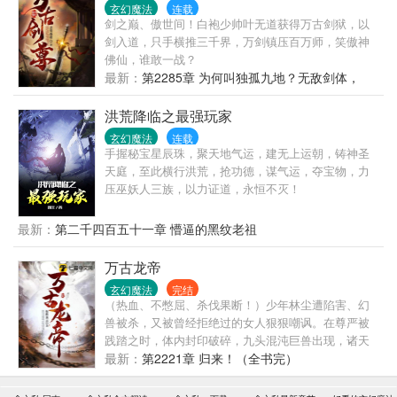
玄幻魔法
连载
凡一头乌黑亮发，陷入了迷茫。天魔老祖：“叶不凡，
剑之巅、傲世间！白袍少帅叶无道获得万古剑狱，以
天魔功副作用很大，需每日承受蚀骨之痛，且越修越
剑入道，只手横推三千界，万剑镇压百万师，笑傲神
慢……什么？你修炼起来很爽，越练越快？！这不科
佛仙，谁敢一战？
学！”天机神算：“测算推演之道，逆天而行，每次测算
最新：
第2285章 为何叫独孤九地？无敌剑体，
都会折寿，遭受天谴……什么？你寿命怎么无限了？
开！
还每天被天道赐福？”渡劫大能：“你资质愚钝，这等突
洪荒降临之最强玩家
破境界就降低资质的魔功不要修炼……什么？你资质
怎么涨到仙体了？！”专修魔功，一年化神，十年大
玄幻魔法
连载
手握秘宝星辰珠，聚天地气运，建无上运朝，铸神圣
乘，百年成仙。
天庭，至此横行洪荒，抢功德，谋气运，夺宝物，力
压巫妖人三族，以力证道，永恒不灭！
最新：
第二千四百五十一章 懵逼的黑纹老祖
万古龙帝
玄幻魔法
完结
（热血、不憋屈、杀伐果断！）少年林尘遭陷害、幻
兽被杀，又被曾经拒绝过的女人狠狠嘲讽。在尊严被
践踏之时，体内封印破碎，九头混沌巨兽出现，诸天
神佛为之颤抖！至此，大帝在我面前，也不过蝼蚁，
最新：
第2221章 归来！（全书完）
我为龙帝，万界无敌！