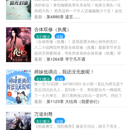
淡的命运！身负枷锁执掌生杀命轮！他身立潮头一生
高唱大风！ 然而这样一个牛人还偏偏魅力十足！这也
是一种极大的负担！
最新：
第4886章 遗言......
合体双修（执魔）
玄幻魔法
连载
《合体双修（执魔）》是我是墨水精心创作的玄幻，
八二小说网实时更新合体双修（执魔）最新章节并且
提供无弹窗阅读，书友所发表的合体双修（执魔）评
论，并不代表八二小说网赞同或者支持合体双修（执
最新：
第1264章 寻宁凡不遇
魔）读者的观点。
师妹低调点，我还没无敌呢！
玄幻魔法
连载
唯一官方QQ群：947967253 光小雨一直以为师兄是个
意志消沉的凡人，直到有一天，养的那头牛一脚崩死
了一大片神王。 那只黑狗张口吐出一道剑气，挡住了
数以百万的妖族。 每天叽叽歪歪叫着的土鸡，竟然是
最新：
第1123章 大结局（我爱你们）
太古凤凰的后裔！ 啊啊啊！ 世界观崩塌啦！ 紫
姬：“师姐，大事不好啦！妖帝带着几百万妖族大军杀
万道剑尊
过来了。” 光小雨：“哦，才几百万啊？” （这是魔帝重
玄幻魔法
连载
生，是冥界之女转世，是主角开启豢养之路，并且呼
【热血爽文，强烈推荐】修逆天功法，踏天下苍生，