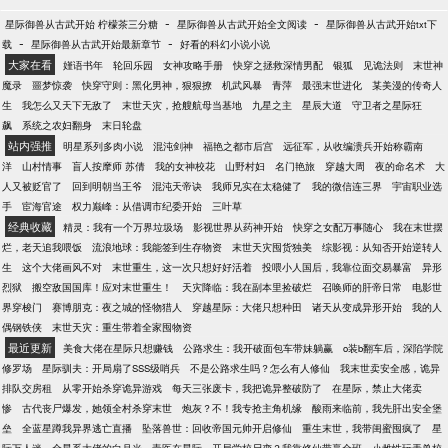
-
-
星际御兽从古武开始 柠檬茶三分糖
星际御兽从古武开始全文阅读
星际御兽从古武开始txt下
-
-
载
星际御兽从古武开始最新章节
好看的科幻小说小说
大家在看
嫤语书年
轮回乐园
女神攻略手册
快穿之拯救深情男配
银狐
见诡法则
末世神
魔录
噩梦惊袭
快穿守则：黑化男神，狠狠撩
机武风暴
青萍
最强末世进化
某美漫的传奇人
生
我怎么又天下无敌了
末世天灾，抢艘航母当基地
九星之主
星辰大道
守卫者之星际狂
飙
系统之农妇翻身
末日轮盘
站内强推
明星系列多肉小说
混沌剑神
福艳之都市后宫
远征军，从收编溃兵开始称霸南
洋
山村情事
盲人按摩师 苏倩
我的女神校花
山野村妇
名门艳旅
穿越大周
夜的命名术
大
人又被贬官了
回到明朝当王爷
混沌天帝诀
我师兄实在太稳健了
我的微信连三界
宇宙职业选
手
宦海官途
权力巅峰：从借调市纪委开始
三叶草
经典收藏
精灵：我有一个万界垃圾场
影视世界从药神开始
快穿之女配万事随心
我在末世摆
烂，老天追我喂饭
流浪地球：我能签到生存物资
末世天灾囤货独美
综影视：从知否开始逆转人
生
这个大佬画风不对
末世重生，这一次只想好好活着
投喂小人国后，我靠位面交易暴富
异形
烈狱
搬空敌国国库！应对末世重生！
天灾降临：我在副本里捡破烂
召唤师的肝帝日常
电影世
界穿梭门
赛博朋克：夜之城的怪物猎人
穿越星际：大佬只想种田
诸天从变成异形开始
我的人
偶钢铁侠
末世天灾：重生带着全家囤物资
最近更新
美食大佬在星际只想赚钱
公路求生：我开破面包车带妹躺赢
o装b翻车后，深陷学院
修罗场
星际驯夫：开局扇了SSS级哨兵
不是公路求生吗？怎么有人修仙
我末世卖安全感，诡异
排队交房租
从零开始杀穿诡异游戏
每天三张废卡，我把诡异整破防了
在星际，禁止大佬卖
惨
古代丧尸爆发，她领全村杀穿末世
炮灰？不！我专抢主角机缘
酸雨来临前，我先肝出安全堡
垒
全蓝星蹲我异界逃亡直播
坠落兽世：回收帝国元帅开启修仙
重生末世，我带闺蜜囤疯了
星