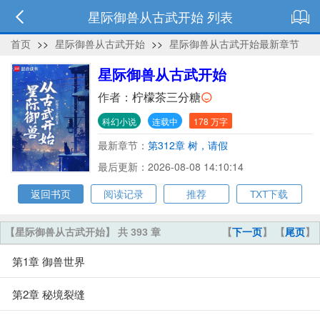
星际御兽从古武开始 列表
首页
>>
星际御兽从古武开始
>>
星际御兽从古武开始最新章节
星际御兽从古武开始
作者：
柠檬茶三分糖
科幻小说
连载中
178 万字
最新章节：
第312章 树，请假
最后更新：2026-08-08 14:10:14
返回书页
阅读记录
推荐
TXT下载
【星际御兽从古武开始】 共 393 章
【
下一页
】 【
尾页
】
第1章 御兽世界
第2章 秘境裂缝