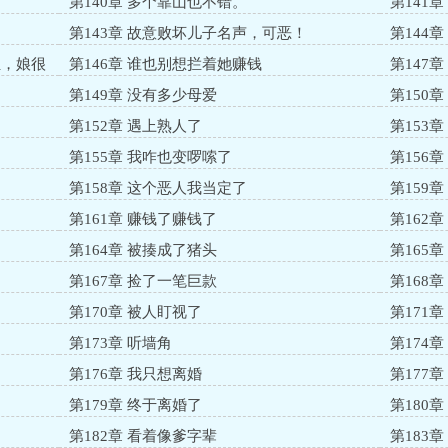
第140章 多个靠山也不错。
第141章
第143章 故意败坏儿子名声，可恶！
第144
担，娘很
第146章 谁也别想拦着她赚钱
第147
第149章 没有多少母爱
第150
第152章 遇上熟人了
第153
第155章 我咋也变啰嗦了
第156
第158章 这个恶人我当定了
第159
第161章 赚钱了赚钱了
第162
第164章 被揍成了猪头
第165
第167章 捡了一笔巨款
第168
第170章 被人盯视了
第171
第173章 听墙角
第174
第176章 我只想离婚
第177
第179章 终于离婚了
第180
第182章 看着像爹字辈
第183