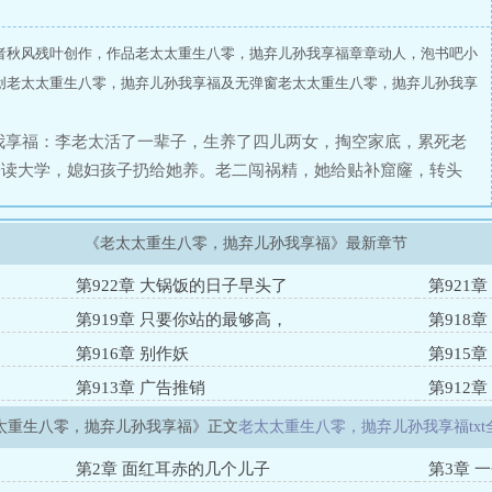
者秋风残叶创作，作品老太太重生八零，抛弃儿孙我享福章章动人，泡书吧小
创老太太重生八零，抛弃儿孙我享福及无弹窗老太太重生八零，抛弃儿孙我享
我享福：李老太活了一辈子，生养了四儿两女，掏空家底，累死老
子读大学，媳妇孩子扔给她养。老二闯祸精，她给贴补窟窿，转头
大却是个软耳朵，被媳妇忽悠的找不着北。最小的儿子也是个眼高
辈子鞠躬尽瘁，临老却被丢进了敬老院一命呜呼。再睁眼，她又回
《老太太重生八零，抛弃儿孙我享福》最新章节
儿女们的薄凉，她内心一点母爱都激不起。还想让她当牛做马？她
福，没有儿孙我享福！
第922章 大锅饭的日子早头了
第921
第919章 只要你站的最够高，
第918
第916章 别作妖
第915
第913章 广告推销
第912
太重生八零，抛弃儿孙我享福》正文
老太太重生八零，抛弃儿孙我享福txt
第2章 面红耳赤的几个儿子
第3章 