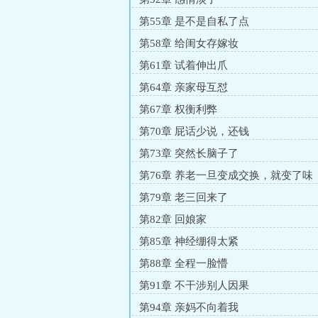
第55章 是不是自私了点
第58章 给闺女存嫁妆
第61章 试着伸出爪
第64章 亲家母互怼
第67章 权衡利弊
第70章 屁话少说，还钱
第73章 突然长脑子了
第76章 养老一旦变成交换，就变了味
第79章 老三回来了
第82章 回娘家
第85章 神经绷得太紧
第88章 全程一脸懵
第91章 不干涉别人因果
第94章 亲妈不向着我