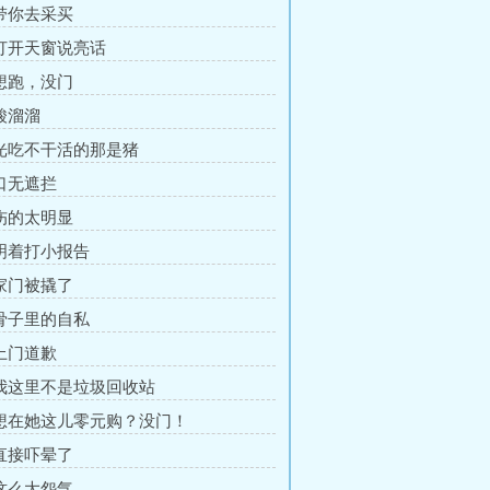
 带你去采买
 打开天窗说亮话
 想跑，没门
 酸溜溜
 光吃不干活的那是猪
 口无遮拦
 伤的太明显
 明着打小报告
 家门被撬了
 骨子里的自私
 上门道歉
 我这里不是垃圾回收站
 想在她这儿零元购？没门！
 直接吓晕了
 这么大怨气