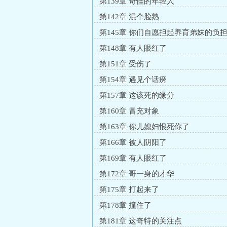
第139章 奇怪的年轻人
第142章 混个脸熟
第145章 你们自愿担起养育弟妹的负
欣慰
第148章 有人眼红了
第151章 受伤了
第154章 遇见个话痨
第157章 这该死的缘分
第160章 冒充对象
第163章 你儿媳妇恨死你了
第166章 被人阴阳了
第169章 有人眼红了
第172章 哥一身的才华
第175章 打起来了
第178章 撞住了
第181章 这奇特的关注点