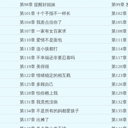
第98章 提醒好姐妹
第99章
第101章 十个手指不一样长
第102
第104章 我差点信你了
第105
第107章 一家有女百家求
第108
第110章 爱情不是面包
第111
第113章 连小孩都打
第114
第116章 不幸福还非要忍着吗
第117
第119章 美得很
第120
第122章 情绪稳定的相互戳
第123
第125章 多顾自己
第126
第128章 怕你赖上我
第129
第131章 我竟然没病
第132
第134章 不是所有的妈都爱孩子
第135
第137章 出摊了
第138