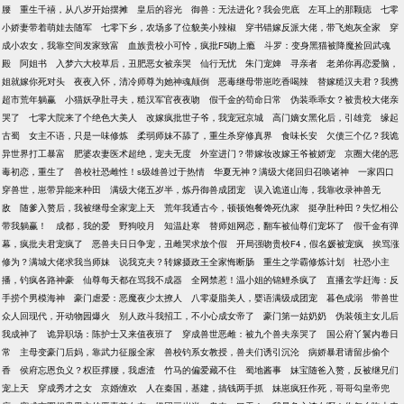
腰
重生千禧，从八岁开始摆摊
皇后的容光
御兽：无法进化？我会兜底
左耳上的那颗痣
七零
小娇妻带着萌娃去随军
七零下乡，农场多了位貌美小辣椒
穿书错嫁反派大佬，带飞炮灰全家
穿
成小农女，我靠空间发家致富
血族贵校小可怜，疯批F5吻上瘾
斗罗：变身黑猫被降魔捡回武魂
殿
阿姐书
入梦六大校草后，丑肥恶女被亲哭
仙行无忧
朱门宠婢
寻亲者
老弟你再恋爱脑，
姐就嫁你死对头
夜夜入怀，清冷师尊为她神魂颠倒
恶毒继母带崽吃香喝辣
替嫁糙汉夫君？我携
超市荒年躺赢
小猫妖孕肚寻夫，糙汉军官夜夜吻
假千金的苟命日常
伪装乖乖女？被贵校大佬亲
哭了
七零大院来了个绝色大美人
改嫁疯批世子爷，我宠冠京城
高门嫡女黑化后，引雄竞
缘起
古蜀
女主不语，只是一味修炼
柔弱师妹不舔了，重生杀穿修真界
食味长安
欠债三个亿？我诡
异世界打工暴富
肥婆农妻医术超绝，宠夫无度
外室进门？带嫁妆改嫁王爷被娇宠
京圈大佬的恶
毒初恋，重生了
兽校社恐雌性！s级雄兽过于热情
华夏无神？满级大佬回归召唤诸神
一家四口
穿兽世，崽带异能来种田
满级大佬五岁半，炼丹御兽成团宠
误入诡道山海，我靠收录神兽无
敌
随爹入赘后，我被继母全家宠上天
荒年我通古今，顿顿饱餐馋死仇家
挺孕肚种田？失忆相公
带我躺赢！
成都，我的爱
野狗咬月
知温赴寒
替师姐网恋，翻车被仙尊们宠坏了
假千金有弹
幕，疯批夫君宠疯了
恶兽夫日日争宠，丑雌哭求放个假
开局强吻贵校F4，假名媛被宠疯
挨骂涨
修为？满城大佬求我当师妹
说我克夫？转嫁摄政王全家悔断肠
重生之学霸修炼计划
社恐小主
播，钓疯各路神豪
仙尊每天都在骂我不成器
全网禁惹！温小姐的锦鲤杀疯了
直播玄学赶海：反
手捞个男模海神
豪门虐爱：恶魔夜少太撩人
八零凝脂美人，婴语满级成团宠
暮色成溺
带兽世
众人回现代，开动物园爆火
别人政斗我招工，不小心成女帝了
豪门第一姑奶奶
伪装领主女儿后
我成神了
诡异职场：陈护士又来值夜班了
穿成兽世恶雌：被九个兽夫亲哭了
国公府丫鬟内卷日
常
主母变豪门后妈，靠武力征服全家
兽校钓系女教授，兽夫们诱引沉沦
病娇暴君请留步偷个
香
侯府忘恩负义？权臣撑腰，我虐渣
竹马的偏爱藏不住
蜀地酱事
妹宝随爸入赘，反被继兄们
宠上天
穿成秀才之女
京婚缠欢
人在秦国，基建，搞钱两手抓
妹崽疯狂作死，哥哥勾皇帝兜