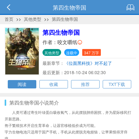
第四生物帝国
首页
>>
其他类型
>>
第四生物帝国
第四生物帝国
作者：
咬文嚼纸
其他类型
连载中
347 万字
最新章节：
《位面黑科技》对不起了
最后更新：2018-10-24 06:02:30
阅读
收藏
推荐
TXT下载
第四生物帝国小说简介
人类可通过寄生叶绿蛋白吸收氧气，从此摆脱肺癌困扰，并为星际移民打
开新思路。
孢子繁殖技术开启生育革命，让器官移植低价成为可能。
宇力生物电池只适用于国产手机，手机从此摆脱充电烦恼，让苹果恨得牙痒
痒。