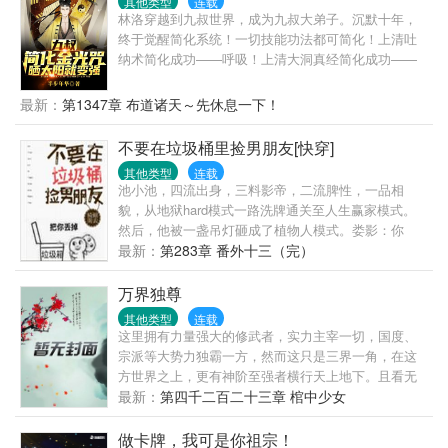
其他类型
连载
林洛穿越到九叔世界，成为九叔大弟子。沉默十年，
终于觉醒简化系统！一切技能功法都可简化！上清吐
纳术简化成功——呼吸！上清大洞真经简化成功——
大口呼吸！上清闪电奔雷拳简化成功——摩擦起电！
犹如天书的修炼真诀在林洛面前变得纯粹，简单！九
最新：
第1347章 布道诸天～先休息一下！
叔：看见那个小天师了吗？我徒弟！四目：一休，让
你徒弟给我师侄当丫鬟，你不亏！千鹤：什么！我又
不要在垃圾桶里捡男朋友[快穿]
要打巅峰赛！还好，这次我有通天代！阿洛救我！半
其他类型
连载
碗清水照乾坤，一张灵符命鬼神。脚踏阴阳八卦步，
池小池，四流出身，三料影帝，二流脾性，一品相
手执木剑斩妖魂。挥泪洒酒英灵地，道气长存天地
貌，从地狱hard模式一路洗牌通关至人生赢家模式。
人。红绳糯米今犹在，不见当年林道人！万界祖师九
然后，他被一盏吊灯砸成了植物人模式。娄影：你
叔又添新弟子——林洛！—iii—
好，渣攻回收系统了解一下。本系统以渣攻的悔意值
最新：
第283章 番外十三（完）
为计量单位，每积攒一百悔意值即可脱离当前世界。
友情提示一下，我们的员工在工作中一般是通过自我
万界独尊
奉献与牺牲，培养渣攻的依赖性，一步步让渣攻离不
其他类型
连载
开……池小池：哦。身败名裂算多少后悔值？跌落神
这里拥有力量强大的修武者，实力主宰一切，国度、
坛算多少后悔值？求而不得算多少后悔值？娄影：
宗派等大势力独霸一方，然而这只是三界一角，在这
……1、1v1,he,绅士温柔忠犬攻x皮这一下很开心受。
方世界之上，更有神阶至强者横行天上地下。且看无
攻是系统，不切片，虐渣的归虐渣，恋爱的归恋爱；
法觉醒武脉的废物叶枫，融合诸天武法，一路崛起，
最新：
第四千二百二十三章 棺中少女
2、没肉，拉灯大法好；3、苏爽白甜无逻辑，和反派
上天入地，万界独尊！
画风不同，慎入4、作者原号【发呆的樱桃子】，因为
做卡牌，我可是你祖宗！