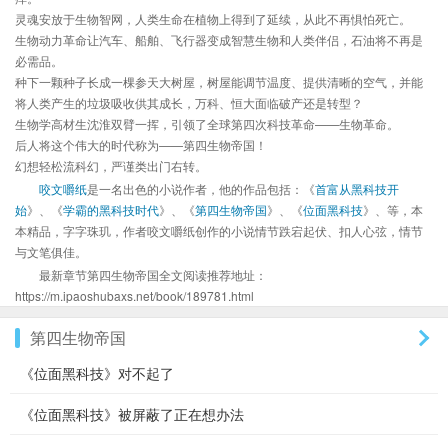
灵魂安放于生物智网，人类生命在植物上得到了延续，从此不再惧怕死亡。
生物动力革命让汽车、船舶、飞行器变成智慧生物和人类伴侣，石油将不再是
必需品。
种下一颗种子长成一棵参天大树屋，树屋能调节温度、提供清晰的空气，并能
将人类产生的垃圾吸收供其成长，万科、恒大面临破产还是转型？
生物学高材生沈淮双臂一挥，引领了全球第四次科技革命——生物革命。
后人将这个伟大的时代称为——第四生物帝国！
幻想轻松流科幻，严谨类出门右转。
咬文嚼纸
是一名出色的小说作者，他的作品包括：《
首富从黑科技开
始
》、《
学霸的黑科技时代
》、《
第四生物帝国
》、《
位面黑科技
》、等，本
本精品，字字珠玑，作者咬文嚼纸创作的小说情节跌宕起伏、扣人心弦，情节
与文笔俱佳。
最新章节第四生物帝国全文阅读推荐地址：
https://m.ipaoshubaxs.net/book/189781.html
第四生物帝国
《位面黑科技》对不起了
《位面黑科技》被屏蔽了正在想办法