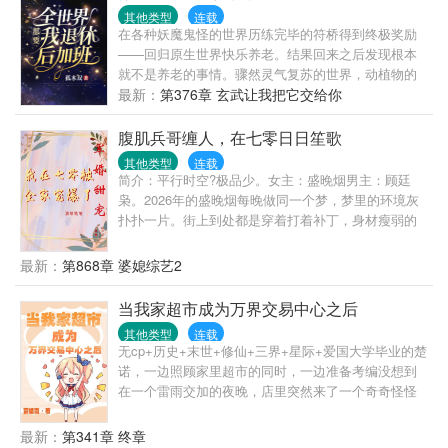
犯了严重错误，已笔名自杀。现号【骑鲸南去】，请
其他类型
连载
关注微博【晋江-骑鲸南去】
在各种妖魔鬼怪的世界历练完毕的符桥得到终极奖励
——回归原生世界快乐养老。结果回来之后发现根本
就不是养老的事情。骤然灵气复苏的世界，动植物的
变异，各种掌握非凡力量的人类涌现。医院深夜复活
最新：
第376章 玄武让我把它交给你
的死者，从农村进入城市求学的野猪精。符桥：我他
吗心好累啊...
腹肌兵哥缠人，在七零日日笙歌
其他类型
连载
简介：平行时空?极品少。女主：盛晚烟男主：顾廷
枭。2026年的盛晚烟每晚做同一个梦，梦里的环境灰
扑扑一片。街上到处都是穿着打着补丁，身材瘦弱的
人，可人人脸上都充满了干劲。遍处的泥土房，下地
干活赚工分才能填饱肚子。吓得连忙变卖家产囤物
最新：
第868章 婆媳综艺2
资，做好准备。“喂！这位团长干什么？”“想娶你当媳
妇儿。”顾廷枭看着眼前这位极美且充满魅力的女孩。
当我家超市成为万界交易中心之后
26年来静寂的心，不受控制地跳动。“别！男人只会影
其他类型
连载
响我看戏的乐趣。”“我给你递瓜子。”“男人是我发家致
无cp+历史+末世+修仙+三界+星际+爱国大学毕业的楚
富的绊脚石。”“我的钱财都给你。”盛晚烟新时代独立
诺，一边照顾家里超市的同时，一边准备考编没想到
女性，绝对不是一些甜言蜜语就能够打败的。顾廷枭
在一个雷雨交加的夜晚，店里突然来了一个奇奇怪怪
脱下自己的军装，盛晚烟看到他有力的肩膀，腹部均
的人，穿着古装，说着自己听不懂的语言连比划带
匀的八块腹肌。转过头去，下意识吞了吞口水。顾廷
猜，楚诺终于卖出去了两个包子，男人却掏出了一把
最新：
第341章 终章
枭找到了娶媳妇儿回家的办法，乐此不疲的勾引着