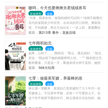
铜钱结账接着事情越来越奇怪了，为什么每天都会来
她。头脑理性，不圣母带空间女主+70年代忠心腹黑睿
上那么几个离谱的客人电脑上的万界交易系统又是什
嗷呜，今天也要揪揪夫君绒绒兽耳
智团长。
么鬼?一家人商量一番后，现在这个情况搞不定了啊，
其他类型
连载
不如上交给国家爸爸吧从此店里的客人五花八门，上
“大佬，我喜欢你，做我的雄性可以吗？”传闻不能繁衍
下五千年都有人来就算了三界的也勉强可以理解，可
后代的某阴戾少年怔愣，冷冰冰的开口拒绝。勇敢瑶
是星际世界的怎么也来凑热闹了？“嘿，猴子，没错就
瑶，不怕困难，再次主动出击！一步上前，紧紧圈住
是你，放下那个零食大礼包！”“不行的，我们不接受用
美男腰，眼眶通红，可怜哭道，“呜呜，人家真的好喜
最新：
第213章 番外：龙族后续
孩子支付，您的孩子多的数不清也不可以。”“妖兽可以
欢你，你好好看！”要做就做粘人的小妖精！必须和不
进店，但是要用袋子装起来哦亲。”“那边用晶核的付款
能生崽大佬焊死绑定！蓦的。大佬藏在身后的尾巴尖
七年顾初如北
的亲，不要把丧尸带进来杀啊喂！！！”
尖颤了颤，毛茸茸的兽耳莫名朝后耸拉，竟当下把她
其他类型
连载
扛回家！大佬功能缺失，应该不会进小黑屋的吧
如果，心碎了…… 顾初说：“那么，遇见就好。” 陆北
~？.......后来，望着一窝可爱的崽崽，成了蛮荒大地主
辰说：“我会留下她的残骸辨明人性。” *** 顾初想过无
的云瑶也不知道当初谁信了谁的鬼话。
数种重逢，只是这一天，重逢来得太猝不及防。她慌
乱失措，他却持稳平静。 她喃喃：“北深。” 他：“我是
最新：
568大结局
陆北辰。” 陆北辰，身份尊贵又令人敬畏，他是国际炙
手可热的人类学法医，是令罪犯无所遁形的高智商博
七零：做最美军嫂，养最棒的崽
士，是蛛丝马迹都逃不过他那双毒眼的权威“尸译者”，
其他类型
连载
是被高检机构誉为最难邀请的高冷男神级专家教授，
林云溪一觉醒来，发现自己竟穿越到了七十年代一名
是赫赫有名“北辰基金”的持有人。 他有着跟北深一样
军嫂身上。不仅英年早婚，还有一个可爱的儿子。在
的脸，却，不是她的北深。 *** 有人说陆北辰太理智，
这个吃不饱穿不暖的年代，林云溪表示没在怕的，她
血都是冷的； 有人说陆北辰太危险，因为真理只掌握
的种植空间跟着穿过来了！且看她如何抱紧国家大
在他的手中，他仅用一把刀就能将人从颌下正中到耻
腿，开工厂，办企业，创建属于自己的商业帝国。听