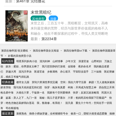
最新：
第461章 完结撒花
骨联合给剥了不留痕迹； 也有人说，陆北辰心里始终
说京都的四合院一千块一套，林云溪大手一挥，有多
藏着一个女人，一个伤他至深的女人。 一件件骇人听
少要多少。什么？魔都土地这么便宜，先买上二十亩
末世黑暗纪
闻的血案，一桩桩离奇难解的案件，险象环生荆榛满
囤着。老公英俊帅气，儿子聪明伶俐，林云溪活成了
目，她的世界不再平静，他却从容冷静抽丝剥茧寻找
其他类型
连载
所有女人都羡慕的样子。PS：本文架空，爽就完了。
末世之后，三百五十年，黑暗断层，文明泯灭，高峰
真相，提醒她：“你最好聪明些，我不想有一天亲手为
来到最贫瘠的荒野，经历与新世界价值观的格格不入
你验尸。” 他不是北深，北深的手不是冰的，北深的眼
和融合，他在不断探索的过程中，寻找人类文明断绝
不是凉的，他却用解剖刀抵着她的胸口说：“不及你这
的原因，并在与末世统治者的斗争中不断的挖掘历史
最新：
第2234章
个没心的人。” 两年的笑换五年的痛，侵蚀他的何止是
的真相，从一个意外的旅人转变成带领人类寻找文明
孤寂？于她，他只是她的陌路相逢，于他，她却是他
复兴的领头人。 杀戮，背叛，热血，友情，阴谋，战
不曾挥去的旧梦。 *** 陆北辰时刻会让她陷入错觉，熟
-
-
-
第四生物帝国 咬文嚼纸
第四生物帝国全文阅读
第四生物帝国txt下载
第四生物帝国最新章
争，一切都在高峰的末世之旅上演，身世的迷茫，新
悉的背影，及熟悉的脸庞，然后她便无法呼吸。 他却
-
节
好看的其他类型小说
人类的进化方式，旧文明的苟延残喘，
说：“既然辜负，又何必心痛？” 但在某一天，有人告
站内强推
明星系列多肉小说
混沌剑神
山村情事
少年大宝
浪漫官途
山野村妇
万族之
诉了顾初，不要相信陆北辰，因为他，不是陆北
劫
娱乐：蜜姐，你男朋友太棒了
我只想安静的打游戏
金陵春
夜的命名术
我的极品老婆
辰…… *** 被青春圆寂的是爱情，被爱情流放的是青
们
穿越大周
混沌天帝诀
医道官途
乡春满艳
赤心巡天
宇宙职业选手
三十如狼
医妃替嫁
春。 *** 【陆门系列】第1部，首部“法医”题材悬疑言
后，残疾王爷被气得乱跳
情小说，带你进入不曾想象的领域。殷氏出品，全新
经典收藏
都市女儿国
穿到六零满世界找宝藏
空间：我在六零守活寡
齁甜！万人迷炮灰被病
系列，全新人物，质量保证。
娇亲哭啦
我与洛天依的提瓦特幻想
快穿：炮灰有真爱
柯南：开局成为智慧之神
四合院之开局
枪击易中海
大佬在六零，干饭第一名
我家有个空间要继承
快穿：反派沉迷攻略我
民国大文
豪
盗墓：异人之下，九门一首
诡秘：我儿子是罗塞尔
六零：爸妈死后给我留下巨额遗产
快
穿：绝色尤物总装娇弱白莲花
我，鲁路修，有系统！
混天鼎
重生六十年代：空间在手一切我
有
苟在根据地
最近更新
港夜熟色
御兽小师妹穿越，全村猪猪听号令
偷亲一口，阴郁大佬变成恋爱脑
疯柳