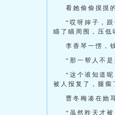
看她偷偷摸摸
“哎呀婶子，
瞄了瞄周围，压低
李香琴一愣，
“那一帮人不
“这个谁知道
被人报复了，腿瘸
曹冬梅凑在她
“虽然昨天才