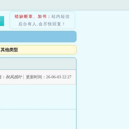
错缺断章、加书：
站内短信
后台有人,会尽快回复！
其他类型
者：
秋风残叶
更新时间：26-06-03 22:27