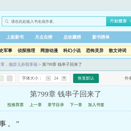
上架新书
月点击榜
总收藏榜
新书榜单
史军事
侦探推理
网游动漫
科幻小说
恐怖灵异
散文诗词
八零，抛弃儿孙我享福
> 第799章 钱串子回来了
-
+
字体大小：
24
恢复默认
作
第799章 钱串子回来了
投推荐票
上一章
章节目录
下一章
加入书签
事。”