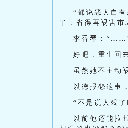
“都说恶人自
了，省得再祸害市
李香琴：“……
好吧，重生回
虽然她不主动
以德报怨这事
“不是说人残
以前他还能拉