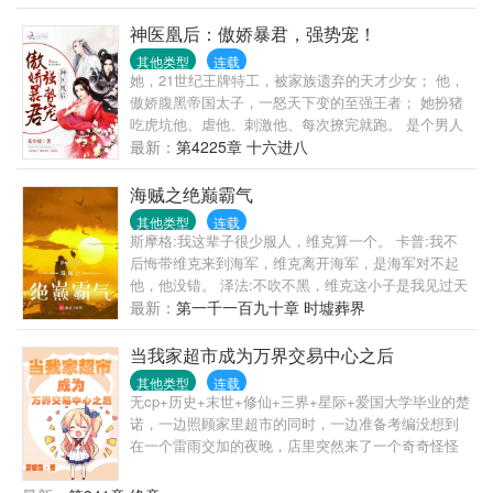
位天才，惊才艳艳！领一时风骚！而我，恰凡俗当
年，不过人群之中一路人甲尔。大道无情。岁月悠
神医凰后：傲娇暴君，强势宠！
悠，红颜易老；时光如梭，世事沧桑。再后来，我终
其他类型
连载
究是一步一步一步一步……修成了仙。求道路上。有
她，21世纪王牌特工，被家族遗弃的天才少女； 他，
人说，长生如幻梦，不过一场空！有人说，我辈修
傲娇腹黑帝国太子，一怒天下变的至强王者； 她扮猪
士，当砥砺前行！有人说，一万年太久，他只争朝
吃虎坑他、虐他、刺激他、每次撩完就跑。 是个男人
夕！啊对对对。——苟道仙君顾长生《仙君回忆录》
就忍不了！ 他只能猎捕她，宠溺她，诱惑她为他倾
最新：
第4225章 十六进八
节选！…………【苟道，长生，凡人流，杀伐果断。
心，谁知最先动心的人却变成了他。 君临天下的少
时间跨度可能会很长，也许多女主】
年，凤舞江山的少女，一场棋逢对手、势均力敌的爱
海贼之绝巅霸气
情追逐战，一群热血少年成长的奇幻故事。
其他类型
连载
斯摩格:我这辈子很少服人，维克算一个。 卡普:我不
后悔带维克来到海军，维克离开海军，是海军对不起
他，他没错。 泽法:不吹不黑，维克这小子是我见过天
赋最好的年轻人了，可惜了 米霍克:我不知道维克是怎
最新：
第一千一百九十章 时墟葬界
么修行的，年纪比我还小，剑道修为不弱于我，还有
那么强的恶魔果实能力，我不如他。 凯多:唯有霸气才
当我家超市成为万界交易中心之后
能凌驾于一切，是维克教给我的至理。 红发:维克的霸
其他类型
连载
王色已经青出于蓝了。 草帽:维克，我从拉夫德鲁回来
无cp+历史+末世+修仙+三界+星际+爱国大学毕业的楚
了，我知道了真相…… 维克:战争要开始了……
诺，一边照顾家里超市的同时，一边准备考编没想到
在一个雷雨交加的夜晚，店里突然来了一个奇奇怪怪
的人，穿着古装，说着自己听不懂的语言连比划带
猜，楚诺终于卖出去了两个包子，男人却掏出了一把