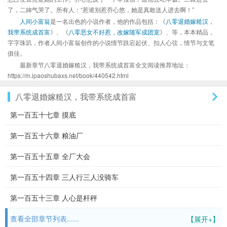
了，二婶气哭了。所有人：“惹谁别惹乔心悠，她是真敢送人进去啊！”
人间小富翁
是一名出色的小说作者，他的作品包括：《
八零退婚嫁糙汉，
我带系统成首富
》、《
八零恶女不好惹，改嫁随军成团宠
》、等，本本精品，
字字珠玑，作者人间小富翁创作的小说情节跌宕起伏、扣人心弦，情节与文笔
俱佳。
最新章节八零退婚嫁糙汉，我带系统成首富全文阅读推荐地址：
https://m.ipaoshubaxs.net/book/440542.html
八零退婚嫁糙汉，我带系统成首富
第一百五十七章 摸底
第一百五十六章 粮油厂
第一百五十五章 全厂大会
第一百五十四章 三人行三人没骑车
第一百五十三章 人心是杆秤
查看全部章节列表......
【展开+】