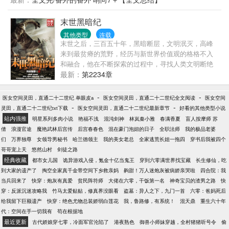
情。廖星火发现……他在这个队伍里好像有点不安
全。旧版文案：廖星火是个没有过去的人，失去了所
末世黑暗纪
有记忆，据说把他送到医院的女人一出现就要带他去
其他类型
连载
塔木陀。所有要去塔木陀的人似乎都有许多秘密。但
末世之后，三百五十年，黑暗断层，文明泯灭，高峰
为什么他也深陷其中……
来到最贫瘠的荒野，经历与新世界价值观的格格不入
和融合，他在不断探索的过程中，寻找人类文明断绝
的原因，并在与末世统治者的斗争中不断的挖掘历史
最新：
第2234章
的真相，从一个意外的旅人转变成带领人类寻找文明
复兴的领头人。 杀戮，背叛，热血，友情，阴谋，战
-
-
医女空间灵田，直通二十二世纪 单眼皮a
医女空间灵田，直通二十二世纪全文阅读
医女空间
争，一切都在高峰的末世之旅上演，身世的迷茫，新
-
-
灵田，直通二十二世纪txt下载
医女空间灵田，直通二十二世纪最新章节
好看的其他类型小说
人类的进化方式，旧文明的苟延残喘，
站内强推
明星系列多肉小说
艳福不浅
混沌剑神
林岚秦小雅
春满香夏
盲人按摩师 苏
倩
浪漫官途
魔艳武林后宫传
后宫春春色
混在豪门泡妞的日子
全职法师
我的极品老婆
们
万界独尊
女领导男秘书
哈兰德领主
我的美女老总
全家逃荒长姐一拖四
穿书后我被四个
哥哥宠上天
悠然山村
剑徒之路
经典收藏
都市女儿国
诡异游戏入侵，氪金十亿当鬼王
穿到六零满世界找宝藏
长生修仙，吃
到大家的遗产了
掏空全家真千金带空间下乡救亲妈
齁甜！万人迷炮灰被病娇亲哭啦
四合院：我
当兵回来了
快穿：炮灰有真爱
贫民阵符师
大佬在六零，干饭第一名
神奇宝贝的渣男之路
快
穿：反派沉迷攻略我
竹马太爱贴贴，修真界没眼看
盗墓：异人之下，九门一首
六零：爸妈死后
给我留下巨额遗产
快穿：绝色尤物总装娇弱白莲花
我，鲁路修，有系统！
混天鼎
重生六十年
代：空间在手一切我有
苟在根据地
最近更新
古代娇娘穿七零，冷面军官沦陷了
港夜熟色
御兽小师妹穿越，全村猪猪听号令
偷