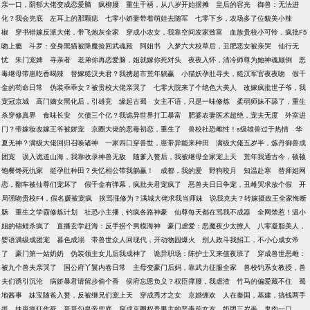
亲一口，阴郁大佬变成恋爱脑
疯柳腰
重生千禧，从八岁开始摆摊
皇后的容光
御兽：无法进
化？我会兜底
左耳上的那颗痣
七零小娇妻带着萌娃去随军
七零下乡，农场多了位貌美小辣
椒
穿书错嫁反派大佬，带飞炮灰全家
穿成小农女，我靠空间发家致富
血族贵校小可怜，疯批F5
吻上瘾
斗罗：变身黑猫被降魔捡回武魂殿
阿姐书
入梦六大校草后，丑肥恶女被亲哭
仙行无
忧
朱门宠婢
寻亲者
老弟你再恋爱脑，姐就嫁你死对头
夜夜入怀，清冷师尊为她神魂颠倒
恶
毒继母带崽吃香喝辣
替嫁糙汉夫君？我携超市荒年躺赢
小猫妖孕肚寻夫，糙汉军官夜夜吻
假千
金的苟命日常
伪装乖乖女？被贵校大佬亲哭了
七零大院来了个绝色大美人
改嫁疯批世子爷，我
宠冠京城
高门嫡女黑化后，引雄竞
缘起古蜀
女主不语，只是一味修炼
柔弱师妹不舔了，重生
杀穿修真界
食味长安
欠债三个亿？我诡异世界打工暴富
肥婆农妻医术超绝，宠夫无度
外室进
门？带嫁妆改嫁王爷被娇宠
京圈大佬的恶毒初恋，重生了
兽校社恐雌性！s级雄兽过于热情
华
夏无神？满级大佬回归召唤诸神
一家四口穿兽世，崽带异能来种田
满级大佬五岁半，炼丹御兽成
团宠
误入诡道山海，我靠收录神兽无敌
随爹入赘后，我被继母全家宠上天
荒年我通古今，顿顿
饱餐馋死仇家
挺孕肚种田？失忆相公带我躺赢！
成都，我的爱
野狗咬月
知温赴寒
替师姐网
恋，翻车被仙尊们宠坏了
假千金有弹幕，疯批夫君宠疯了
恶兽夫日日争宠，丑雌哭求放个假
开
局强吻贵校F4，假名媛被宠疯
挨骂涨修为？满城大佬求我当师妹
说我克夫？转嫁摄政王全家悔断
肠
重生之学霸修炼计划
社恐小主播，钓疯各路神豪
仙尊每天都在骂我不成器
全网禁惹！温小
姐的锦鲤杀疯了
直播玄学赶海：反手捞个男模海神
豪门虐爱：恶魔夜少太撩人
八零凝脂美人，
婴语满级成团宠
暮色成溺
带兽世众人回现代，开动物园爆火
别人政斗我招工，不小心成女帝
了
豪门第一姑奶奶
伪装领主女儿后我成神了
诡异职场：陈护士又来值夜班了
穿成兽世恶雌：
被九个兽夫亲哭了
国公府丫鬟内卷日常
主母变豪门后妈，靠武力征服全家
兽校钓系女教授，兽
夫们诱引沉沦
病娇暴君请留步偷个香
侯府忘恩负义？权臣撑腰，我虐渣
竹马的偏爱藏不住
蜀
地酱事
妹宝随爸入赘，反被继兄们宠上天
穿成秀才之女
京婚缠欢
人在秦国，基建，搞钱两手
抓
妹崽疯狂作死，哥哥勾皇帝兜底
穿成京圈权贵男主的恶毒前女友
奶团三岁半，鬼肉一口