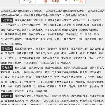
上一页
第1 - 50章
下一页
-
-
完美世界之开局便是准仙帝 人间皆苦难
完美世界之开局便是准仙帝全文阅读
完美世界之开局
-
-
便是准仙帝txt下载
完美世界之开局便是准仙帝最新章节
好看的其他类型小说
大家在看
重生之将门毒后
彩礼十万，我和陌生总裁契约领证了
都市女儿国
大人又被贬官
了
上午毁我丹田，下午在你坟前烧纸
快穿：娇软美人她又甜又撩
穿成恶雌想跑路，反派逼我当
团宠
快穿之年代文那些不甘心的悲催人
不要在垃圾桶里捡男朋友[快穿]
我把全修真界懒哭
了
快穿从魂穿六零开始
苟在异界问长生
清冷宿主甜诱撩！又被疯批盯上了
皇兄个个不当
人
海贼之绝巅霸气
七年顾初如北
盗墓：我真不是海王
君子勿动手
七零：做最美军嫂，养最
棒的崽
末世黑暗纪
站内强推
明星系列多肉小说
艳福不浅
混沌剑神
山村情事
肥水不流外人田
盲人按摩师 苏
倩
浪漫官途
魔艳武林后宫传
不良之年少轻狂
娱乐：蜜姐，你男朋友太棒了
田野花香
混在
豪门泡妞的日子
重生香港之娱乐后宫
和竹马睡了以后
龙入红尘
全家逃荒长姐一拖四
穿书后
我被四个哥哥宠上天
宇宙职业选手
长公主病入膏肓后
剑徒之路
经典收藏
都市女儿国
诡异游戏入侵，氪金十亿当鬼王
穿到六零满世界找宝藏
空间：我在六
零守活寡
长生修仙，吃到大家的遗产了
齁甜！万人迷炮灰被病娇亲哭啦
四合院：我当兵回来
了
快穿：炮灰有真爱
柯南：开局成为智慧之神
快穿：娇软美人她又甜又撩
四合院之开局枪击
易中海
大佬在六零，干饭第一名
六零军婚嫁首长！易孕军嫂顶不住
天灾降临：我靠囤物资拯救
世界
快穿：反派沉迷攻略我
我，鲁路修，有系统！
混天鼎
四合院：跑错界面，怎么修仙
重
生六十年代：空间在手一切我有
苟在根据地
最近更新
古代娇娘穿七零，冷面军官沦陷了
御兽小师妹穿越，全村猪猪听号令
左耳上的那颗
痣
穿书错嫁反派大佬，带飞炮灰全家
入梦六大校草后，丑肥恶女被亲哭
伪装乖乖女？被贵校大