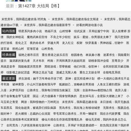
派：我的SS级天赋，拥有愚弄一切的力量！反派：我
最新：
第1427章 大结局【终】
的SSS级天赋，可以暂停时间甚至修改历史！林洛鼓
掌微笑道：你们的天赋很好，可惜都是我了！反派：
-
-
末世房车，我和霸总建农场 玳玳兔
末世房车，我和霸总建农场全文阅读
末世房车，我和霸总
他太变态了！一人成军这还怎么打？只能......林洛踏出
-
-
建农场txt下载
末世房车，我和霸总建农场最新章节
好看的网游动漫小说
次元虫洞的下一刻，一枚核弹正从空中朝他遥遥落
站内强推
明星系列多肉小说
艳福不浅
山村情事
综武反派：开局征服宁中则
盲人按摩师 苏
下。他不由得变色道：玩不起是吧？核弹就想杀我？
倩
我的女神校花
魔艳武林后宫传
不良之年少轻狂
娱乐：蜜姐，你男朋友太棒了
我只想安静
给我狠狠！！
的打游戏
造化之王
夜的命名术
穿越大周
龙入红尘
权财
快穿羞羞：男神凶猛，狂吻中
医
道官途
悠然山村
宦海官途
山村美色
经典收藏
福艳之都市后宫
重生香港之娱乐后宫
校园春色
林岚秦小雅
迷雾求生：我能看到
提示
漩涡家的复仇者
天才布衣
柯南：开局和离异大姐姐同居
胡桃拿我冲业绩
至尊弃少
开
局就是皇帝
我能偷渡洪荒世界
黑暗游戏：罪孽救赎
他们叫我，创世神！
全民转职双天赋召唤
师
综影视之妖妃涅盘
网游之花丛飞盗
漫威之无限人格
重生之文娱全球
全能电竞系统
最近更新
求生游戏：她千万年寿命开挂了吧
原神：提瓦特造神计划
榜一大佬的公路求生不走
寻常路
诸神黄昏，什么叫万族都有我马甲
狐媚妲己，攻略峡谷男英雄
人鱼女王横扫星际
游戏
入侵：从梦境开始
公路求生，我靠每日情报当捡漏王
无限：全副本Boss都想独占我
诡异入侵：
假千金靠氪金带飞蓝星
国运：武力值爆表？我拿智商换的
恶女掉马后，全星际大佬吻上来了
小
马宝莉之青里
网游：我和怪物的一万种死法
末世房车，我和霸总建农场
末日游戏：我开无敌战
车卖西瓜
我化妆超美，被诡异们排队疯舔
荒岛求生，我在海上有移动城堡
无限求生：囤废品也
能封神？
惹火燃情：总裁的心尖溺宠
带毛茸茸公路求生，开局一辆破车
我在古代斩梦魇
我在
公路求生游戏靠考试发家致富
修仙大佬在生存游戏里嘎嘎乱杀
修仙无灵根，我的外挂多点怎么
了
全民荒岛：六岁崽崽靠捡垃圾封神
公路求生，开局矿卡我逆袭成榜一
欺负我没灵根？我的草