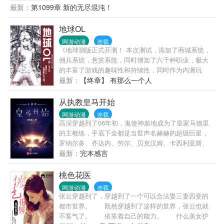
种植师的认知。炮灰加工厂？世界树上诞生的原初精
最新：
第1099章 新的无尽混沌！
灵起步便是禁咒级魔法！加强版农民？黄中李和人参
果会让你明白什么叫立地成神！没有攻击技能？一手
地球OL
混沌种青莲就能轻松毁灭一个大世界！直到纪元之
网游动漫
连载
末，神魔之战在陈宇眼中也不过是小孩子的游戏罢
《地球测版正式开测！ 本次测试，添加了商城系统，
了，他只想默默耕耘他可爱的原初精灵们。
佣兵系统，悬赏系统，同时增加了六千种职业，极大
的丰富了游戏的趣味性和持续性，同时作为内测玩
家，大家可以永久获得三折商城购买优惠。 三生的老
最新：
【终章】 有那么一个人
书：末世虫潮，250万字，已经完本！
从执教皇马开始
网游动漫
连载
高深穿越到了06年初，鬼使神差地成为了皇家马德里
的主教练，手底下全都是当世声名赫赫的超级巨星，
罗纳尔多、齐达内、劳尔、贝克汉姆、卡西利亚斯、
卡洛斯、拉莫斯……无一不是跺跺脚就能让世界足坛
最新：
完本感言
抖三抖的狠角色。人微言轻的菜鸟要如何调教这帮造
反的巨星？
桃色花医
网游动漫
连载
张云穿越到了，穿越到了一个可以合法娶三妻四妾的
都市世界。 既然穿越到了这样的世界，张云也就
不客气了。 依靠着自己的能力。 什么美女护