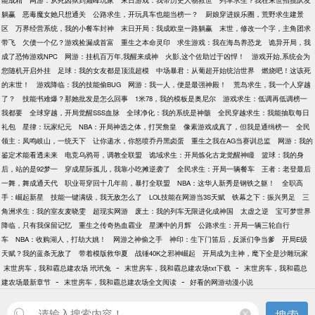
能成精
网游：从死囚狱到巅峰玩家
末日游戏：我带历史人物救世
列车求生？我在末世招揽队友
躺赢
恶毒魔女她只想通关
公路求生，开玩具车也能当榜一？
厨娘穿进娱乐圈，荒野求生建景
区
万界经营系统，我的小餐车封神
末日开局：我成欧皇一路躺赢
末世，修改一个字，主角团求
带飞
欠债一个亿？游戏捡漏成首富
重生之本命灵印
求生游戏：我在海岛养恐龙
诡异开局，我
成了恐怖游戏NPC
网游：挂机百万年,我醒来成神
火影,这个佐助过于凶悍！
游戏开始,系统会为
您随机开启外挂
足球：我的女友都是顶流超模
中场暴君：从葡超开始统治世界
燃烧吧！这该死
的末世！
游戏降临：我的技能偷BUG
网游：我一人，便是最强神殿！
荒岛求生，我一个人穿越
了？
技能书难爆？那她批发是怎么回事
1米78，我的模板是奥尼尔
游戏求生：低调再低调榜一
我都要
全球穿越，开局觉醒SSS血脉
全球净化：我的系统是神骸
全民穿越求生：我能抽取每日
礼包
星律：玩家纪元
NBA：开局神选之体，打哭詹皇
像素游戏成真了，但我是通缉榜一
全民
领主：凤鸣岐山，一统天下
让你递水，你怒喷乔丹黑卤蛋
重生之我在AG当赛训总监
网游：我的
鉴定术能看透未来
电竞乌鸦哥，调教全联盟
诡域求生：开局炼化古龙觉醒神瞳
篮球：我的身
后，站的是92梦一
穿成星际孤儿，我靠小吃摊逆袭了
全民求生：开局一辆餐车
王者：老登最后
一舞，舞成通天代
职业哥穿回十几年前，暴打全联盟
NBA：这华人新秀是钢铁之躯！
全职高
手：崛起新星
技能一键满级，我无敌怎么了
LOL技能在网游当3S天赋
铁幕之下：振兴男足
三
角洲求生：我的室友麦晓雯
超现实网游
废土：我的列车无限进化成神国
太虚之逆
宝可梦世界
降临，只有我保留记忆
重生之传奇热血霸业
星渊中的月辉
公路求生：开局一辆三轮自行
车
NBA：收购湖人，打劫大姚！
网游之神偷之手
神印：生下门笛后，反派们争当爹
开局E级
天赋？我的蓝条无敌了
带着模版救华夏
战锤40K之邪神崛起
开局成为主神，麾下全是沙雕玩家
-
-
末世房车，我和霸总建农场 玳玳兔
末世房车，我和霸总建农场txt下载
末世房车，我和霸总
-
-
建农场最新章节
末世房车，我和霸总建农场全文阅读
好看的网游动漫小说
搜索