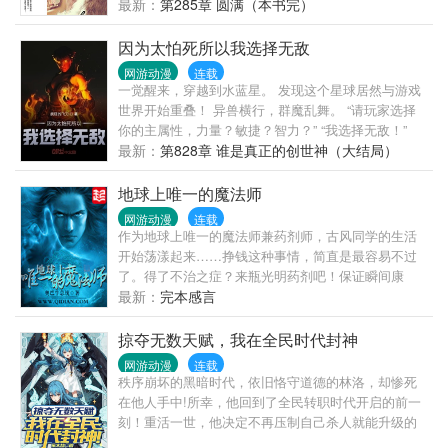
士，什么美女警察，还有什么美女空姐等等。 一
最新：
第285章 圆满（本书完）
一网罗在自己的家庭中，让她们成为自己的妻，让她
们成为自己的妾。
因为太怕死所以我选择无敌
网游动漫
连载
一觉醒来，穿越到水蓝星。 发现这个星球居然与游戏
世界开始重叠！ 异兽横行，群魔乱舞。 “请玩家选择
你的主属性，力量？敏捷？智力？” “我选择无敌！”
最新：
第828章 谁是真正的创世神（大结局）
地球上唯一的魔法师
网游动漫
连载
作为地球上唯一的魔法师兼药剂师，古风同学的生活
开始荡漾起来……挣钱这种事情，简直是最容易不过
了。得了不治之症？来瓶光明药剂吧！保证瞬间康
复。为考试成绩而闹心，为升学而烦心？一瓶醒脑剂
最新：
完本感言
解决问题，不满分，全款退货！（注：语文作文成绩
不在三包范围内）豪车、名宅……这些对我来说都不
掠夺无数天赋，我在全民时代封神
成问题。还有那个长腿美眉，这只是一个简单的悬浮
网游动漫
连载
魔法而已，不要眼冒星星用那种崇拜的眼光看着我好
秩序崩坏的黑暗时代，依旧恪守道德的林洛，却惨死
不好？当然，绝对不止这些。每一个魔法师都是博学
在他人手中!所幸，他回到了全民转职时代开启的前一
的。天文地理，人文社交，美食鉴赏……
刻！重活一世，他决定不再压制自己杀人就能升级的
天赋！反派：我的S级天赋，可以实现一切愿望！反