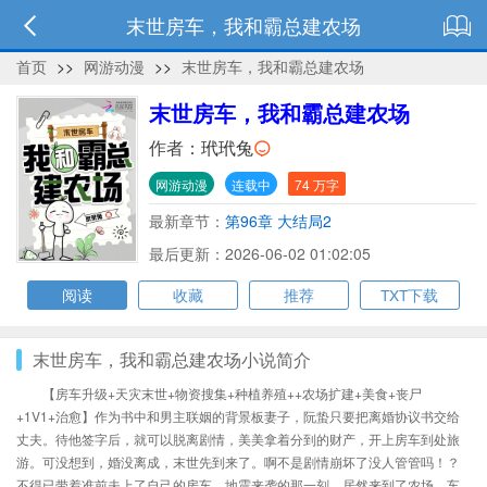
末世房车，我和霸总建农场
首页
>>
网游动漫
>>
末世房车，我和霸总建农场
末世房车，我和霸总建农场
作者：
玳玳兔
网游动漫
连载中
74 万字
最新章节：
第96章 大结局2
最后更新：2026-06-02 01:02:05
阅读
收藏
推荐
TXT下载
末世房车，我和霸总建农场小说简介
【房车升级+天灾末世+物资搜集+种植养殖++农场扩建+美食+丧尸
+1V1+治愈】作为书中和男主联姻的背景板妻子，阮蛰只要把离婚协议书交给
丈夫。待他签字后，就可以脱离剧情，美美拿着分到的财产，开上房车到处旅
游。可没想到，婚没离成，末世先到来了。啊不是剧情崩坏了没人管管吗！？
不得已带着准前夫上了自己的房车，地震来袭的那一刻，居然来到了农场。车