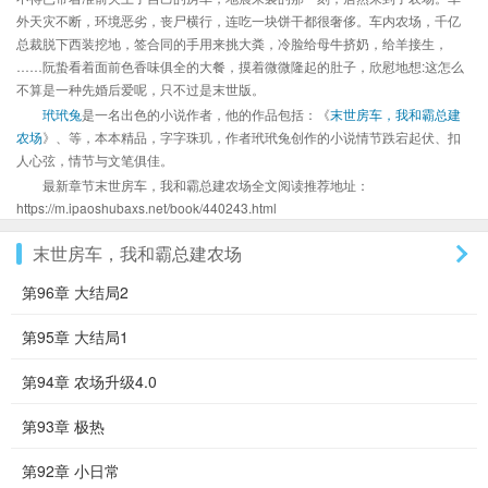
外天灾不断，环境恶劣，丧尸横行，连吃一块饼干都很奢侈。车内农场，千亿
总裁脱下西装挖地，签合同的手用来挑大粪，冷脸给母牛挤奶，给羊接生，
……阮蛰看着面前色香味俱全的大餐，摸着微微隆起的肚子，欣慰地想:这怎么
不算是一种先婚后爱呢，只不过是末世版。
玳玳兔
是一名出色的小说作者，他的作品包括：《
末世房车，我和霸总建
农场
》、等，本本精品，字字珠玑，作者玳玳兔创作的小说情节跌宕起伏、扣
人心弦，情节与文笔俱佳。
最新章节末世房车，我和霸总建农场全文阅读推荐地址：
https://m.ipaoshubaxs.net/book/440243.html
末世房车，我和霸总建农场
第96章 大结局2
第95章 大结局1
第94章 农场升级4.0
第93章 极热
第92章 小日常