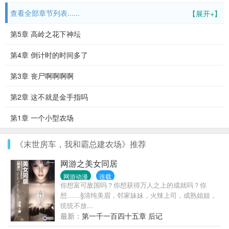
查看全部章节列表......
【展开+】
第5章 高岭之花下神坛
第4章 倒计时的时间多了
第3章 丧尸啊啊啊啊
第2章 这不就是金手指吗
第1章 一个小型农场
《末世房车，我和霸总建农场》推荐
网游之美女同居
网游动漫
连载
你想富可敌国吗？你想获得万人之上的成就吗？你
想……§清纯美眉，邻家妹妹，火辣上司，成熟姐姐，
统统不放...
最新：
第一千一百四十五章 后记