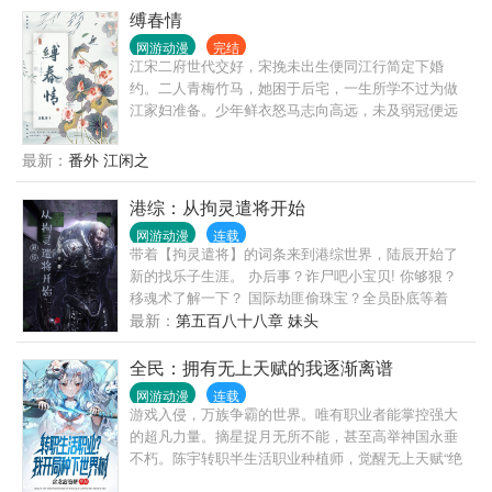
缚春情
网游动漫
完结
江宋二府世代交好，宋挽未出生便同江行简定下婚
约。二人青梅竹马，她困于后宅，一生所学不过为做
江家妇准备。少年鲜衣怒马志向高远，未及弱冠便远
赴边关建功立业，临行前江行简亲手为她戴上白玉
簪。一句等我，宋挽便入了心，哪怕他战死沙场，她
最新：
番外 江闲之
也执意抱着灵位嫁入城阳侯府。她将少年藏在心尖守
寡六年，却等到江行简带着挚爱回京。少年挚爱言行
港综：从拘灵遣将开始
古怪，她夏日制冰，制火器扶持侯府扶摇而上。宋挽
网游动漫
连载
看着他拥人入怀，予那少女万千宠爱。也看着他亲手
带着【拘灵遣将】的词条来到港综世界，陆辰开始了
将掌家之权从她手中夺走，只为博美人一笑。世家从
新的找乐子生涯。 办后事？诈尸吧小宝贝! 你够狠？
无和离妇，宋挽抛弃所有离开侯府，却被一个离经叛
移魂术了解一下？ 国际劫匪偷珠宝？全员卧底等着
道横行无忌的男人缠上。谁知江行简又幡然醒悟。江
你！ …… 陆辰：乐子人其乐无穷！
最新：
第五百八十八章 妹头
行简:宋氏生为我的人，死为我的鬼。沈千聿:你找你的
死鬼，我要我的阿挽……
全民：拥有无上天赋的我逐渐离谱
网游动漫
连载
游戏入侵，万族争霸的世界。唯有职业者能掌控强大
的超凡力量。摘星捉月无所不能，甚至高举神国永垂
不朽。陈宇转职半生活职业种植师，觉醒无上天赋“绝
对强化”，开局种植世界树，从此颠覆了整个世界对于