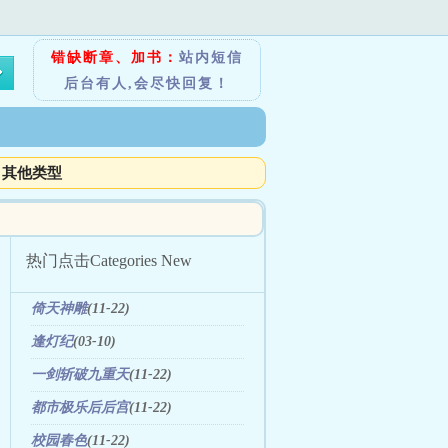
错缺断章、加书：
站内短信
后台有人,会尽快回复！
其他类型
热门点击
Categories New
倚天神雕
(11-22)
逢灯纪
(03-10)
一剑斩破九重天
(11-22)
都市极乐后后宫
(11-22)
校园春色
(11-22)