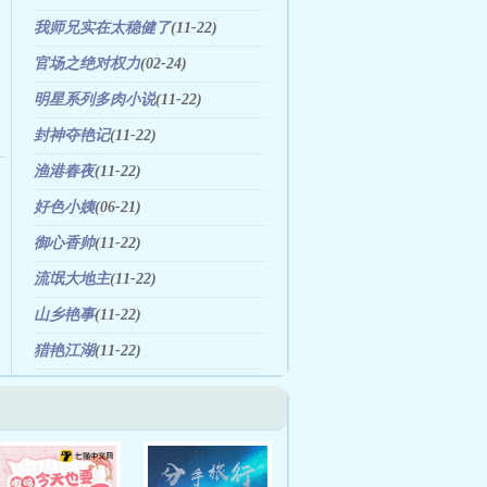
我师兄实在太稳健了
(11-22)
官场之绝对权力
(02-24)
明星系列多肉小说
(11-22)
封神夺艳记
(11-22)
渔港春夜
(11-22)
好色小姨
(06-21)
御心香帅
(11-22)
流氓大地主
(11-22)
山乡艳事
(11-22)
猎艳江湖
(11-22)