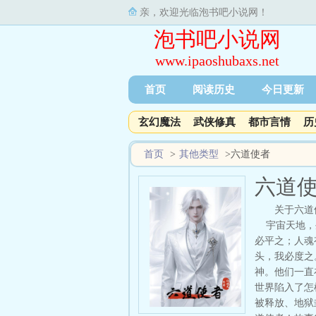
亲，欢迎光临泡书吧小说网！
泡书吧小说网
www.ipaoshubaxs.net
首页
阅读历史
今日更新
玄幻魔法
武侠修真
都市言情
历
首页
>
其他类型
>
六道使者
六道
关于六道
宇宙天地，生
必平之；人魂
头，我必度之
神。他们一直
世界陷入了怎
被释放、地狱