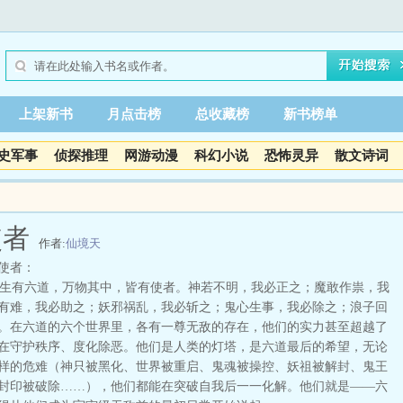
上架新书
月点击榜
总收藏榜
新书榜单
史军事
侦探推理
网游动漫
科幻小说
恐怖灵异
散文诗词
使者
作者:
仙境天
使者：
有六道，万物其中，皆有使者。神若不明，我必正之；魔敢作祟，我
有难，我必助之；妖邪祸乱，我必斩之；鬼心生事，我必除之；浪子回
。在六道的六个世界里，各有一尊无敌的存在，他们的实力甚至超越了
在守护秩序、度化除恶。他们是人类的灯塔，是六道最后的希望，无论
样的危难（神只被黑化、世界被重启、鬼魂被操控、妖祖被解封、鬼王
封印被破除……），他们都能在突破自我后一一化解。他们就是——六