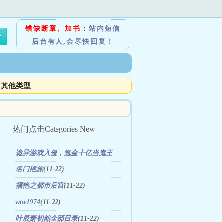
错缺断章、加书：
站内短信
后台有人,会尽快回复！
其他类型
热门点击
Categories New
诡异游戏入侵，氪金十亿当鬼王
(01-19)
名门艳旅
(11-22)
福艳之都市后宫
(11-22)
wtw1974
(11-22)
叶辰萧初然全部目录
(11-22)