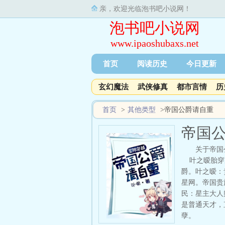
亲，欢迎光临泡书吧小说网！
泡书吧小说网
www.ipaoshubaxs.net
首页
阅读历史
今日更新
玄幻魔法
武侠修真
都市言情
历
首页
>
其他类型
>
帝国公爵请自重
帝国
关于帝国
叶之暧胎穿成
爵。叶之暧：
星网。帝国贵
民：星主大人
是普通天才，
孽。