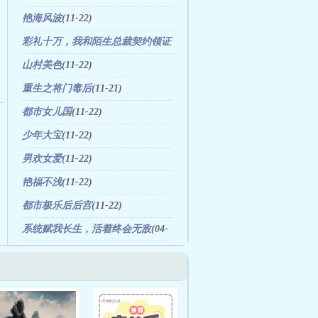
艳海风波
(11-22)
彩礼十万，我和陌生总裁契约领证
了
(11-21)
山村美色
(11-22)
重生之将门毒后
(11-21)
都市女儿国
(11-22)
少年大宝
(11-22)
男欢女爱
(11-22)
艳福不浅
(11-22)
都市极乐后后宫
(11-22)
系统赋我长生，活着终会无敌
(04-
17)