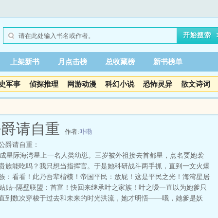
上架新书
月点击榜
总收藏榜
新书榜单
史军事
侦探推理
网游动漫
科幻小说
恐怖灵异
散文诗词
公爵请自重
作者:
卟嘞
公爵请自重：
星际海湾星上一名人类幼崽。三岁被外祖接去首都星，点名要她袭
贵族能吃吗？我只想当指挥官。于是她科研战斗两手抓，直到一文火爆
族：看看！此乃吾辈楷模！帝国平民：放屁！这是平民之光！海湾星居
贴贴~隔壁联盟：首富！快回来继承叶之家族！叶之暧一直以为她爹只
直到数次穿梭于过去和未来的时光洪流，她才明悟——哦，她爹是妖