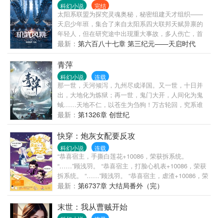
切，都将降临于世！ 这是真正的末日，这是末
科幻小说
完结
世……神魔纪元！ —————— 这是不冷的
太阳系联盟为探究灵魂奥秘，秘密组建天才组织——
第四本书，已完本三本共1500太监，人品保证，新书
天启少年班，集合了来自太阳系四大联邦天赋异禀的
期急求支持！ 加更规则：打赏满100加更一章，鲜
年轻人，但在研究途中出现重大事故，多人伤亡，首
花满1000加更一章，加更的章节会在上架后爆发！
犯被监禁，少年班解散，档案封存成为禁忌。 五年
最新：
第六百八十七章 第三纪元——天启时代
后，在泛太阳系机甲大赛上铩羽而归的天京机武A级军
（终章）
事学院，如同天上掉馅饼般的迎来了亚洲区机甲预备
青萍
班第一名的瞳神，开始了重建之路，然而这只是开
科幻小说
连载
始，不可思议的事情开始频繁出现，旋涡中心却是一
那一世，天河倾泻，九州尽成泽国。又一世，十日并
个默默无闻的二年生。 ? 机甲 ，男人的终极浪漫。 ?
出，大地化为炼狱；再一世，鬼门大开，人间化为鬼
距离上一部的星战风暴快八年了，一起感受科幻的魅
蜮……天地不仁，以苍生为刍狗！万古轮回，究系谁
力，这也是风暴系列的终极版。
人主宰？这一世，一介少年，一人一剑，风生于此，
最新：
第1326章 创世纪
起于青萍。
快穿：炮灰女配要反攻
科幻小说
连载
“恭喜宿主，手撕白莲花+10086，荣获拆系统。
“……”顾浅羽。 “恭喜宿主，打脸心机表+10086，荣获
拆系统。 “……”顾浅羽。 “恭喜宿主，虐渣+10086，荣
获拆系统。 “……”顾浅羽。 系统表示，总有刁民想害
最新：
第6737章 大结局番外（完）
我们家浅羽，哼。
末世：我从曹贼开始