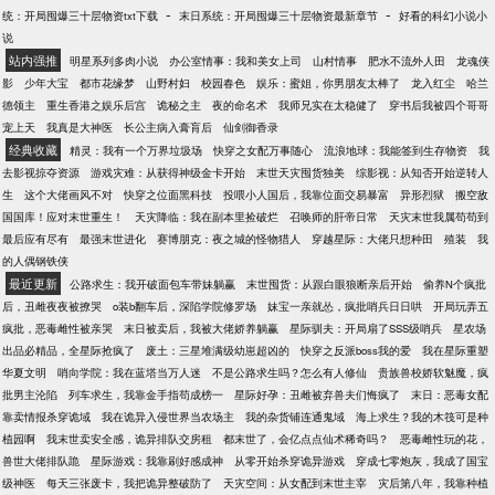
-
-
统：开局囤爆三十层物资txt下载
末日系统：开局囤爆三十层物资最新章节
好看的科幻小说小
说
站内强推
明星系列多肉小说
办公室情事：我和美女上司
山村情事
肥水不流外人田
龙魂侠
影
少年大宝
都市花缘梦
山野村妇
校园春色
娱乐：蜜姐，你男朋友太棒了
龙入红尘
哈兰
德领主
重生香港之娱乐后宫
诡秘之主
夜的命名术
我师兄实在太稳健了
穿书后我被四个哥哥
宠上天
我真是大神医
长公主病入膏肓后
仙剑御香录
经典收藏
精灵：我有一个万界垃圾场
快穿之女配万事随心
流浪地球：我能签到生存物资
我
去影视掠夺资源
游戏灾难：从获得神级金卡开始
末世天灾囤货独美
综影视：从知否开始逆转人
生
这个大佬画风不对
快穿之位面黑科技
投喂小人国后，我靠位面交易暴富
异形烈狱
搬空敌
国国库！应对末世重生！
天灾降临：我在副本里捡破烂
召唤师的肝帝日常
天灾末世我属苟苟到
最后应有尽有
最强末世进化
赛博朋克：夜之城的怪物猎人
穿越星际：大佬只想种田
殖装
我
的人偶钢铁侠
最近更新
公路求生：我开破面包车带妹躺赢
末世囤货：从跟白眼狼断亲后开始
偷养N个疯批
后，丑雌夜夜被撩哭
o装b翻车后，深陷学院修罗场
妹宝一亲就怂，疯批哨兵日日哄
开局玩弄五
疯批，恶毒雌性被亲哭
末日被卖后，我被大佬娇养躺赢
星际驯夫：开局扇了SSS级哨兵
星农场
出品必精品，全星际抢疯了
废土：三星堆满级幼崽超凶的
快穿之反派boss我的爱
我在星际重塑
华夏文明
哨向学院：我在蓝塔当万人迷
不是公路求生吗？怎么有人修仙
贵族兽校娇软魅魔，疯
批男主沦陷
列车求生，我靠金手指苟成榜一
星际好孕：丑雌被弃兽夫们悔疯了
末日：恶毒女配
靠卖情报杀穿诡域
我在诡异入侵世界当农场主
我的杂货铺连通鬼域
海上求生？我的木筏可是种
植园啊
我末世卖安全感，诡异排队交房租
都末世了，会亿点点仙术稀奇吗？
恶毒雌性玩的花，
兽世大佬排队跪
星际游戏：我靠刷好感成神
从零开始杀穿诡异游戏
穿成七零炮灰，我成了国宝
级神医
每天三张废卡，我把诡异整破防了
天灾空间：从女配到末世主宰
灾后第八年，我靠种植