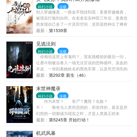
方的胸腹，不为别的，只是为了哪一丝丝若有若无的
科幻小说
连载
感恩。 大宋的世界是我的羁绊，也是我的天空，只有
别人穿越修真，一路金手指挂到底；姜唐穿越修真，
振翅飞翔的鸟儿才晓得天空的含义。 皇帝说——借我
被现实打脸到自闭。在老老实实种田三年后，姜唐忽
皇家广厦一角，与你母子安身。 铁心源说——滴水之
然发现自己多了一片灵田空间，灵田居然种出了稀有
恩我当涌泉相报，不过你不能要求，我给你什么样的
的灵草灵药，武功秘籍，甚至还有上古消失的宝贝！
最新：
第1539章
报答，你接受就是了。 我可能比你们所有人都聪明，
于是姜唐也有了自己的金手指。多年以后，一不小心
从某种意义上来说，我就是先知，我就是哲人，我就
把自己种成了全能高手的姜唐飞升了，泪奔感言道
见诡法则
是神！
——“穿越诚不欺我，金手指自来也。”
科幻小说
连载
「你相信这世上有鬼吗？」室友跳楼前的最后一问，
让鹿今朝被迫卷入一场无法言说的恐怖循环。染血的
羊皮、一张刻着她姓名的黑色车票，以及凭空消失的
活人——云城火车站的504号储物柜，成了她通往死亡
最新：
第292章 新生（46）
的入口。当诡异的列车停在鹿今朝的面前，她的选择
只有一个。「不上车，死路一条。」握在手中的羊皮
末世神魔录
给予她警告。为了活命，鹿今朝踏上了这辆开往地狱
科幻小说
连载
的列车，迈入生与死的边缘。
何为末世？ 丧尸？魔怪？虫族？
不！ 唯有当人类所恐惧的，所崇拜的，甚至是所
幻想的一切都成为现实之时，才是人类真正的末
日！ 灵气回涌，信仰重铸，这是神佛妖魔的饕餮
最新：
第5245章 开始行动！
盛宴，也是人类有史以来的最大浩劫！ 丧尸，异
形，贞子，怪形，妖精鬼怪，神魔仙佛，这一切的一
机武风暴