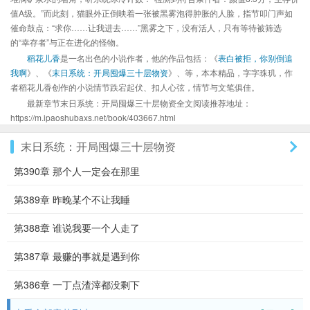
值A级。”而此刻，猫眼外正倒映着一张被黑雾泡得肿胀的人脸，指节叩门声如
催命鼓点：“求你……让我进去……”黑雾之下，没有活人，只有等待被筛选
的“幸存者”与正在进化的怪物。
稻花儿香
是一名出色的小说作者，他的作品包括：《
表白被拒，你别倒追
我啊
》、《
末日系统：开局囤爆三十层物资
》、等，本本精品，字字珠玑，作
者稻花儿香创作的小说情节跌宕起伏、扣人心弦，情节与文笔俱佳。
最新章节末日系统：开局囤爆三十层物资全文阅读推荐地址：
https://m.ipaoshubaxs.net/book/403667.html
末日系统：开局囤爆三十层物资
第390章 那个人一定会在那里
第389章 昨晚某个不让我睡
第388章 谁说我要一个人走了
第387章 最赚的事就是遇到你
第386章 一丁点渣滓都没剩下