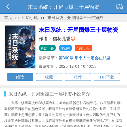
末日系统：开局囤爆三十层物资
首页
>>
科幻小说
>>
末日系统：开局囤爆三十层物资
末日系统：开局囤爆三十层物资
作者：
稻花儿香
科幻小说
连载中
198 万字
最新章节：
第390章 那个人一定会在那里
最后更新：2025-12-01 10:40:53
阅读
收藏
推荐
TXT下载
末日系统：开局囤爆三十层物资小说简介
当第一缕黑雾漫过28楼窗台时，城市的喧嚣已被吞噬殆尽。牧辰隔着玻璃
凝视着不断攀升的墨色浪潮，听着窗外传来骨骼断裂般的植物生长声。手机屏
幕在黑暗中忽明忽暗，业主群里的咒骂与求救渐渐被血色尖叫取代先是巨树的
枝条穿透玻璃串起整家人，接着是变异犬在楼道里磨着獠牙的“咔哒”声。他摸着
堆满矿泉水的墙角，听系统冰冷计数：“检测到符合条件者：颜值8.5分，生存价