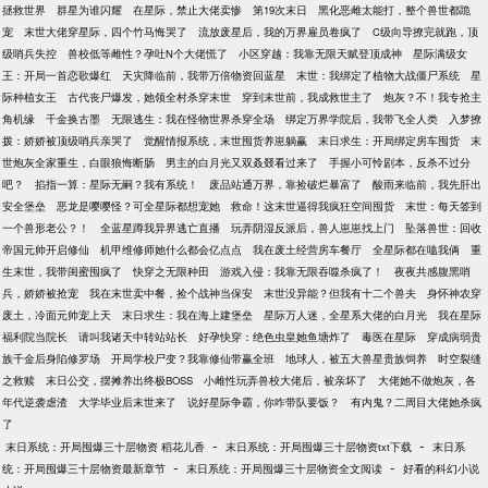
拯救世界
群星为谁闪耀
在星际，禁止大佬卖惨
第19次末日
黑化恶雌太能打，整个兽世都跪
宠
末世大佬穿星际，四个竹马悔哭了
流放废星后，我的万界雇员卷疯了
C级向导撩完就跑，顶
级哨兵失控
兽校低等雌性？孕吐N个大佬慌了
小区穿越：我靠无限天赋登顶成神
星际满级女
王：开局一首恋歌爆红
天灾降临前，我带万倍物资回蓝星
末世：我绑定了植物大战僵尸系统
星
际种植女王
古代丧尸爆发，她领全村杀穿末世
穿到末世前，我成救世主了
炮灰？不！我专抢主
角机缘
千金换古墨
无限逃生：我在怪物世界杀穿全场
绑定万界学院后，我带飞全人类
入梦撩
拨：娇娇被顶级哨兵亲哭了
觉醒情报系统，末世囤货养崽躺赢
末日求生：开局绑定房车囤货
末
世炮灰全家重生，白眼狼悔断肠
男主的白月光又双叒叕看过来了
手握小可怜剧本，反杀不过分
吧？
掐指一算：星际无嗣？我有系统！
废品站通万界，靠捡破烂暴富了
酸雨来临前，我先肝出
安全堡垒
恶龙是嘤嘤怪？可全星际都想宠她
救命！这末世逼得我疯狂空间囤货
末世：每天签到
一个兽形老公？！
全蓝星蹲我异界逃亡直播
玩弄阴湿反派后，兽人崽崽找上门
坠落兽世：回收
帝国元帅开启修仙
机甲维修师她什么都会亿点点
我在废土经营房车餐厅
全星际都在嗑我俩
重
生末世，我带闺蜜囤疯了
快穿之无限种田
游戏入侵：我靠无限吞噬杀疯了！
夜夜共感腹黑哨
兵，娇娇被抢宠
我在末世卖中餐，捡个战神当保安
末世没异能？但我有十二个兽夫
身怀神农穿
废土，冷面元帅宠上天
末日求生：我在海上建堡垒
星际万人迷，全星系大佬的白月光
我在星际
福利院当院长
请叫我诸天中转站站长
好孕快穿：绝色虫皇她鱼塘炸了
毒医在星际
穿成病弱贵
族千金后身陷修罗场
开局学校尸变？我靠修仙带赢全班
地球人，被五大兽星贵族饲养
时空裂缝
之救赎
末日公交，摆摊养出终极BOSS
小雌性玩弄兽校大佬后，被亲坏了
大佬她不做炮灰，各
年代逆袭虐渣
大学毕业后末世来了
说好星际争霸，你咋带队要饭？
有内鬼？二周目大佬她杀疯
了
-
-
末日系统：开局囤爆三十层物资 稻花儿香
末日系统：开局囤爆三十层物资txt下载
末日系
-
-
统：开局囤爆三十层物资最新章节
末日系统：开局囤爆三十层物资全文阅读
好看的科幻小说