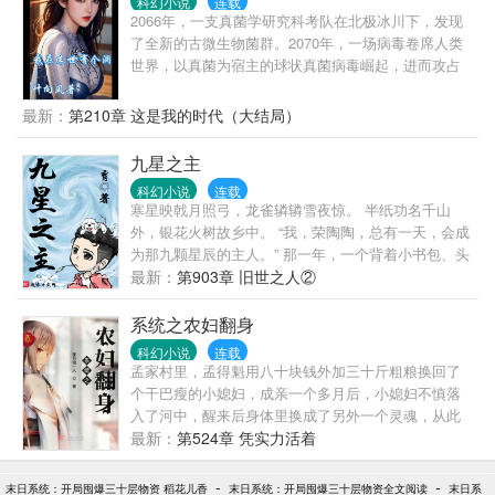
科幻小说
连载
2066年，一支真菌学研究科考队在北极冰川下，发现
了全新的古微生物菌群。2070年，一场病毒卷席人类
世界，以真菌为宿主的球状真菌病毒崛起，进而攻占
星球带来世界末日，全球90%的人口被感染成了头长
蘑菇的真菌丧尸！在此背景下，真菌控制丧尸傀儡建
最新：
第210章 这是我的时代（大结局）
立起属于微生物菌群的文明，抹杀人类文明。重生回
到末世前一个月的徐缺，本打算爆囤物资，打造一座
九星之主
足以防御真菌入侵的末日超级堡垒，无意间从墙壁上
科幻小说
连载
抠出了一个神奇的洞。本想利用洞，偷看一眼隔壁美
寒星映戟月照弓，龙雀辚辚雪夜惊。 半纸功名千山
女邻居洗澡，却撞见了美女邻居也是丧尸…末日来
外，银花火树故乡中。 “我，荣陶陶，总有一天，会成
临，别人为了一个防护口罩，可以抛弃一切。徐缺躲
为那九颗星辰的主人。” 那一年，一个背着小书包、头
在洞里的宴会大厅，喝着红酒看着满桌子大餐，不知
顶天然卷、手持方天画戟的少年，在天台上如是说
最新：
第903章 旧世之人②
该吃哪个好。女神：徐缺求求你了，只要你放我进
道。 ... 轻松搞笑，欢迎入坑。 已有四百万字完本作品
去，做什么我都愿意！习惯道德绑架的亲戚：徐缺，
《九星毒奶》，欢迎各位阅读。
系统之农妇翻身
我是你长辈，快拿点物资来孝敬大娘！高中聚会经常
装逼的同学：徐缺啊，看在大家都是同学的份上，求
科幻小说
连载
孟家村里，孟得魁用八十块钱外加三十斤粗粮换回了
求你，丢个馒头出来给我吃吧！
个干巴瘦的小媳妇，成亲一个多月后，小媳妇不慎落
入了河中，醒来后身体里换成了另外一个灵魂，从此
夫妻二人开启了一段鸡飞狗跳的生活。
最新：
第524章 凭实力活着
-
-
末日系统：开局囤爆三十层物资 稻花儿香
末日系统：开局囤爆三十层物资全文阅读
末日系