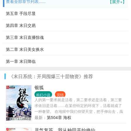
查看全部章节列表......
【展开+】
第五章 手段尽显
第四章 末日交易
第三章 末日直播惊魂
第二章 末日美女换水
第一章 末日降临
《末日系统：开局囤爆三十层物资》推荐
银狐
科幻小说
完结
人的第一要求就是活着，第二要求还是活着，第三要
求依旧是活着……在某些特定的环境下，活着就成了
一种奢望。 在地狱中我们仰望天堂，把手伸出去，虽
然不能触碰到天堂，却能让我们距离天堂更近一些。
最新：
第504章 海权
在地狱里歌唱，在地狱里感恩，在地狱里相爱，在地
狱里相杀，我们流着眼泪相互簇拥而后将匕首刺进对
灵气复苏，我从种田开始修仙