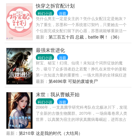
空，是为怨气冲天，所以张一针同志也成为千百万穿
把自己种成了全能高手的姜唐飞升了，泪奔感言道
快穿之拆官配计划
越众中的一员，很幸运的穿越了。
——“穿越诚不欺我，金手指自来也。”
科幻小说
连载
凭什么男主一定是女主的？凭什么女配注定是炮灰？
为了重生，苏墨和一个系统签订契约，只要她去一个
个位面完成女配们留下的心愿，苏墨就能够重新活一
回。 嗯，男主是武林盟主的儿子？那又如何？老娘武
最新：
第三百五十四 总裁，battle 啊！（36）
功比他还高！然后苏墨就被男主拉去这样那样了。某
男：“我武功的确不如娘子，既然如此，为夫吃软饭也
最强末世进化
是不错的！” 啥？你让我一个丫鬟攻略傀儡太子？行
科幻小说
连载
吧！只不过……为啥得我者就能得天下？摄政王也想
财宝、秘宝！幻境、仙境！未知这个词所绽放的魔
娶我？抱歉大叔！我们不约！抱起我的太子殿下就
力，吸引了众多强者趋之若鹜！挣扎在末世中的姜毅
跑…… 什么，我成了冷宫弃妃？怕什么，那个太监才
第一次知道力量的重要性，一场大雨弄的全球疯狂进
是真男主啊！桥豆麻袋！不是说好了是太监吗？让我
化，能力者与凶兽、丧尸永远不会和平共处，想要生
最新：
第4696章 可疑的废墟丧尸
帮他坐上皇位是什么鬼？男人魅惑一笑：“娘子，我有
存，就只有拼尽全力！！末世突临，丧尸遍地！没有
说过我是真太监？” 哦，男主是丧尸啊，正好啊，老娘
觉醒过异能的姜毅沦为炮灰，被人遗弃在了宿舍内。
末世：我从曹贼开始
还没见过丧尸呢！怕毛线！不是，丧尸不应该是死人
鼓起勇气千辛万苦终于击杀了一头丧尸，居然激发出
科幻小说
连载
吗？有没有搞错，你让我复活他？死人怎么复活？男
了．．．．．
2066年，一支真菌学研究科考队在北极冰川下，发现
人笑了笑：“老婆亲亲抱抱就能复活！” 等一下，我怎
了全新的古微生物菌群。2070年，一场病毒卷席人类
么觉得，这些男主都特么的是同一个人？系统酒
世界，以真菌为宿主的球状真菌病毒崛起，进而攻占
酒：“嘿嘿嘿，宿主发现了啊！”男人迈步向苏墨走来，
星球带来世界末日，全球90%的人口被感染成了头长
低声说道：“墨儿，每一个世界做的事为师都记得哦！”
蘑菇的真菌丧尸！在此背景下，真菌控制丧尸傀儡建
最新：
第210章 这是我的时代（大结局）