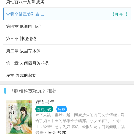
第七百八十九章 思考
查看全部章节列表......
【展开+】
第四章 低调的电驴
第三章 神秘遗物
第二章 故里草木深
第一章 人间四月芳菲尽
序章 终焉的起始
《超维科技纪元》推荐
嫤语书年
科幻小说
连载
天下大乱，群雄并起。阖族抄灭的高门女子傅瑾，嫁
给了如日中天的枭雄长子魏郯。小女子在乱世中求
生，经营生意，为妇持家。爱恨纠葛，门阀倾轧，乱
世流离，阿瑾能否与良人携手共度？古风浓厚，清新
最新：
番外 魏郯