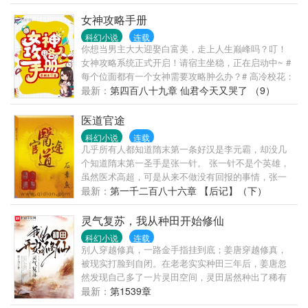
网上卖。 可一挂上网，就有人打差评：“草籽果都拿来
卖，想钱想疯了吧？” 数日后，这人就后悔的直捶
女神攻略手册
墙：“跪求卖我一个颗草籽果，就一颗！一颗就好了。”
科幻小说
连载
季柚高冷道：“不卖！” 再比如，这满大街的破石头，
你想当男主大大迎娶白富美，走上人生巅峰吗？叮！
亮晶晶的，竟然没人要，捡起来，打磨成镯子，挂网
女神攻略系统正式开启！请宿主坐稳，正在启动中~ #
上卖。 众人口出恶言：“破岩石都拿来卖，是没见过钱
每个位面都有一个女神需要攻略肿么办？# 高冷校花：
吧？” 数日后，众人痛哭流涕道：“是我有眼无珠，是
撩了我，还想跑吗？ 霸道女总裁：男人，你成功引起
最新：
第四百八十九章 仙君今天又哭了 （9）
我眼拙，这么漂亮好看的石头，跪求卖我一个吧。” 季
了我的注意！ 病娇姐姐：弟弟，你这么可爱一定要一
柚摊手：“没了。”
直可爱下去哦！不然，我就让你永远呆在我的实验室
医道官途
里哦！ 是她，是她，都是她，我们的女神大人！ 者第
科幻小说
连载
一次尝试写文，玻璃心，求票票，求评论。
几乎所有人都知道隋末第一条好汉是李元霸，却没几
个知道隋末第一圣手是张一针。 张一针不是个英雄，
虽然医术高超，可是从来不做没有回报的事情，张一
针治好的富人多，基本上都是给了银子的，张一针治
最新：
第一千二百八十六章 【后记】（下）
好的女人多，多数都是姿色出众的，对于这种不良医
生野史都羞于记载。 张一针死的很惨，武功已臻化境
灵气复苏，我从种田开始修仙
的他先是喝下隋炀帝的毒酒，然后被一千名御林军乱
科幻小说
连载
箭攒心，起因却是他不计报酬的救活了隋炀帝难产的
别人穿越修真，一路金手指挂到底；姜唐穿越修真，
贵妃，所以他很感到很冤枉，做好事救了母子两条
被现实打脸到自闭。在老老实实种田三年后，姜唐忽
命，竟然落到这个结局，真是千古奇冤。 炀帝可不觉
然发现自己多了一片灵田空间，灵田居然种出了稀有
着冤：“麻痹的，我的女人你也敢碰，让你这样死都算
的灵草灵药，武功秘籍，甚至还有上古消失的宝贝！
最新：
第1539章
便宜你了！” 后世科学证明，怨气的能量可以穿越时
于是姜唐也有了自己的金手指。多年以后，一不小心