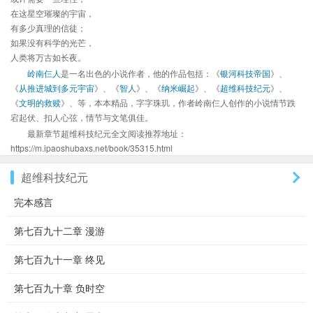
在这星空璀璨的宇宙，
有多少真理的信徒；
如果没有科学的光芒，
人类将万古如长夜。
岭南仨人
是一名出色的小说作者，他的作品包括：《
银河科技帝国
》、
《
从推进城到多元宇宙
》、《
智人
》、《
纳米崛起
》、《
超维科技纪元
》、
《
文明的救赎
》、等，本本精品，字字珠玑，作者岭南仨人创作的小说情节跌
宕起伏、扣人心弦，情节与文笔俱佳。
最新章节超维科技纪元全文阅读推荐地址：
https://m.ipaoshubaxs.net/book/35315.html
超维科技纪元
完本感言
第七百九十二章 漫游
第七百九十一章 终见
第七百九十章 负时空