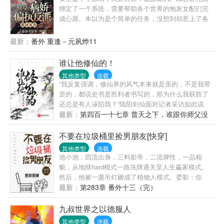
绑定了一个系统，需要帮助各个世界的炮灰女配们完
成心愿。本以为是个简单的任务，没想到却惹上了各
个世界的大佬们！替嫁，冲喜，锦鲤，真假千金，仙
侠，末日，兽世，星际，摄政王，小阁老，影帝，校
最新：
番外 重逢－元夙烨11
园，阴阳眼，魔君，替身，白月光，读心术，不分先
后，随心写。
谁让他修仙的！
其他类型
连载
“我反复强调，修仙界的风气本来就是歪的，不是我带
歪的，都说史书是胜利者书写的，那为什么我获胜了
还总是有人诬陷我？”陆阳剑仙面对记者采访如此说
道，表示非常愤怒。第二天。“我反复强调，修仙界的
最新：
第四百一十七章 普天之下，谁跟你师父没
风气是我带歪的。”陆阳剑仙面对记者的采访时如此说
仇
道，表示非常愤怒。——《修仙日报》为您报道。
不要在垃圾桶里捡男朋友[快穿]
其他类型
连载
池小池，四流出身，三料影帝，二流脾性，一品相
貌，从地狱hard模式一路洗牌通关至人生赢家模式。
然后，他被一盏吊灯砸成了植物人模式。娄影：你
好，渣攻回收系统了解一下。本系统以渣攻的悔意值
最新：
第283章 番外十三（完）
为计量单位，每积攒一百悔意值即可脱离当前世界。
友情提示一下，我们的员工在工作中一般是通过自我
九叔世界之以德服人
奉献与牺牲，培养渣攻的依赖性，一步步让渣攻离不
其他类型
连载