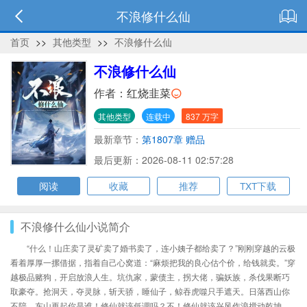
不浪修什么仙
首页
>>
其他类型
>>
不浪修什么仙
不浪修什么仙
作者：
红烧韭菜
其他类型
连载中
837 万字
最新章节：
第1807章 赠品
最后更新：2026-08-11 02:57:28
阅读
收藏
推荐
TXT下载
不浪修什么仙小说简介
“什么！山庄卖了灵矿卖了婚书卖了，连小姨子都给卖了？”刚刚穿越的云极
看着厚厚一摞借据，指着自己心窝道：“麻烦把我的良心估个价，给钱就卖。”穿
越极品赌狗，开启放浪人生。坑仇家，蒙债主，拐大佬，骗妖族，杀伐果断巧
取豪夺。抢洞天，夺灵脉，斩天骄，睡仙子，鲸吞虎噬只手遮天。日落西山你
不陪，东山再起你是谁！修仙就该低调吗？不！修仙就该兴风作浪搅动乾坤，