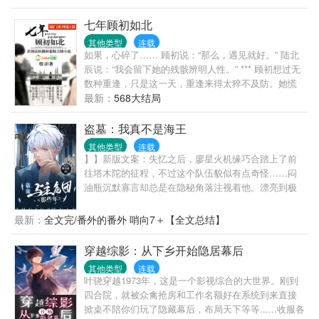
七年顾初如北
其他类型
连载
如果，心碎了…… 顾初说：“那么，遇见就好。” 陆北
辰说：“我会留下她的残骸辨明人性。” *** 顾初想过无
数种重逢，只是这一天，重逢来得太猝不及防。她慌
乱失措，他却持稳平静。 她喃喃：“北深。” 他：“我是
最新：
568大结局
陆北辰。” 陆北辰，身份尊贵又令人敬畏，他是国际炙
手可热的人类学法医，是令罪犯无所遁形的高智商博
盗墓：我真不是海王
士，是蛛丝马迹都逃不过他那双毒眼的权威“尸译者”，
其他类型
连载
是被高检机构誉为最难邀请的高冷男神级专家教授，
】】新版文案：失忆之后，廖星火机缘巧合踏上了前
是赫赫有名“北辰基金”的持有人。 他有着跟北深一样
往塔木陀的征程，不过这个队伍貌似有点奇怪……闷
的脸，却，不是她的北深。 *** 有人说陆北辰太理智，
油瓶沉默寡言却总是在隐秘角落注视着他。漂亮到极
血都是冷的； 有人说陆北辰太危险，因为真理只掌握
致的解语花似乎也盯上了他。天真无邪的小同志总是
在他的手中，他仅用一把刀就能将人从颌下正中到耻
奇奇怪怪的。戴着墨镜的瞎子做出了出乎意料的事
最新：
全文完/番外的番外 哨向7＋【全文总结】
骨联合给剥了不留痕迹； 也有人说，陆北辰心里始终
情。廖星火发现……他在这个队伍里好像有点不安
藏着一个女人，一个伤他至深的女人。 一件件骇人听
全。旧版文案：廖星火是个没有过去的人，失去了所
穿越综影：从下乡开始隐居幕后
闻的血案，一桩桩离奇难解的案件，险象环生荆榛满
有记忆，据说把他送到医院的女人一出现就要带他去
目，她的世界不再平静，他却从容冷静抽丝剥茧寻找
其他类型
连载
塔木陀。所有要去塔木陀的人似乎都有许多秘密。但
叶骁穿越1973年，这是一个影视综合的大世界。刚到
真相，提醒她：“你最好聪明些，我不想有一天亲手为
为什么他也深陷其中……
四合院，就被众禽抢房和工作名额好在系统到来直接
你验尸。” 他不是北深，北深的手不是冰的，北深的眼
掀桌不陪你们玩了隐藏幕后，布局天下等等......收服各
不是凉的，他却用解剖刀抵着她的胸口说：“不及你这