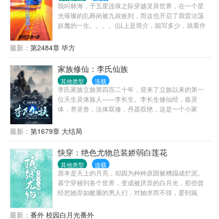
开……池小池：哦。身败名裂算多少后悔值？跌落神
我叫林海，于五星连珠之际穿越灵异世界，在一个星
坛算多少后悔值？求而不得算多少后悔值？娄影：
光璀璨的乱葬岗被九叔捡到，而这也开启了我雷法荡
……1、1v1,he,绅士温柔忠犬攻x皮这一下很开心受。
妖魔的一生。。。。(以上是简介，能写多少，就看作
攻是系统，不切片，虐渣的归虐渣，恋爱的归恋爱；
者会不会被饿死了)
2、没肉，拉灯大法好；3、苏爽白甜无逻辑，和反派
最新：
第2484章 毕方
画风不同，慎入4、作者原号【发呆的樱桃子】，因为
犯了严重错误，已笔名自杀。现号【骑鲸南去】，请
家族修仙：李氏仙族
关注微博【晋江-骑鲸南去】
其他类型
连载
李氏家族立族第四百二十年，迎来了立族以来的第一
位天生灵体族人——李长生。李长生修仙经，炼灵
体，养灵兽，法体双修，丹器双绝，这是一个小家
族，在李长生夫妇和一代代族人的带领下逐渐成为仙
族的故事，故事的起点就从北海青云岛开始吧！强烈
最新：
第1679章 大结局
提醒：本书为群像文，剧情不止描写主角一人，只有
一个女主，有点慢热，主角也不能秒天秒地，想看爽
快穿：绝色尤物总装娇弱白莲花
文和后宫的可以退了，以免引起不适。修炼境界：炼
其他类型
连载
气、筑基、金丹、元婴、化神……
原本是天上的月亮，却因为种种原因被糟蹋成烂泥。
慕宁穿梭到各个世界，变成被厌弃的白月光，那些曾
经把她弃如敝履的男人们，对她求而不得，爱到疯
狂。她要让月亮重回天上，让男人们俯首称臣。她所
经之处，大佬皆是裙下之臣。
最新：
番外 校园白月光番外