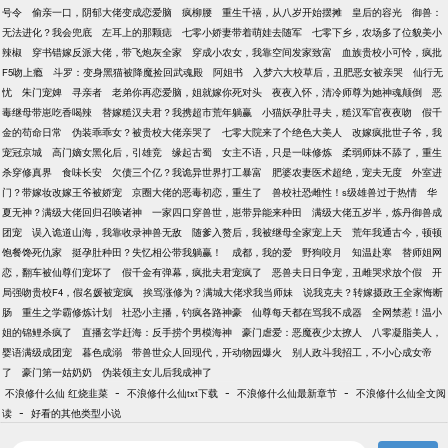
号令
偷亲一口，阴郁大佬变成恋爱脑
疯柳腰
重生千禧，从八岁开始摆摊
皇后的容光
御兽：
无法进化？我会兜底
左耳上的那颗痣
七零小娇妻带着萌娃去随军
七零下乡，农场多了位貌美小
辣椒
穿书错嫁反派大佬，带飞炮灰全家
穿成小农女，我靠空间发家致富
血族贵校小可怜，疯批
F5吻上瘾
斗罗：变身黑猫被降魔捡回武魂殿
阿姐书
入梦六大校草后，丑肥恶女被亲哭
仙行无
忧
朱门宠婢
寻亲者
老弟你再恋爱脑，姐就嫁你死对头
夜夜入怀，清冷师尊为她神魂颠倒
恶
毒继母带崽吃香喝辣
替嫁糙汉夫君？我携超市荒年躺赢
小猫妖孕肚寻夫，糙汉军官夜夜吻
假千
金的苟命日常
伪装乖乖女？被贵校大佬亲哭了
七零大院来了个绝色大美人
改嫁疯批世子爷，我
宠冠京城
高门嫡女黑化后，引雄竞
缘起古蜀
女主不语，只是一味修炼
柔弱师妹不舔了，重生
杀穿修真界
食味长安
欠债三个亿？我诡异世界打工暴富
肥婆农妻医术超绝，宠夫无度
外室进
门？带嫁妆改嫁王爷被娇宠
京圈大佬的恶毒初恋，重生了
兽校社恐雌性！s级雄兽过于热情
华
夏无神？满级大佬回归召唤诸神
一家四口穿兽世，崽带异能来种田
满级大佬五岁半，炼丹御兽成
团宠
误入诡道山海，我靠收录神兽无敌
随爹入赘后，我被继母全家宠上天
荒年我通古今，顿顿
饱餐馋死仇家
挺孕肚种田？失忆相公带我躺赢！
成都，我的爱
野狗咬月
知温赴寒
替师姐网
恋，翻车被仙尊们宠坏了
假千金有弹幕，疯批夫君宠疯了
恶兽夫日日争宠，丑雌哭求放个假
开
局强吻贵校F4，假名媛被宠疯
挨骂涨修为？满城大佬求我当师妹
说我克夫？转嫁摄政王全家悔断
肠
重生之学霸修炼计划
社恐小主播，钓疯各路神豪
仙尊每天都在骂我不成器
全网禁惹！温小
姐的锦鲤杀疯了
直播玄学赶海：反手捞个男模海神
豪门虐爱：恶魔夜少太撩人
八零凝脂美人，
婴语满级成团宠
暮色成溺
带兽世众人回现代，开动物园爆火
别人政斗我招工，不小心成女帝
了
豪门第一姑奶奶
伪装领主女儿后我成神了
-
-
-
不浪修什么仙 红烧韭菜
不浪修什么仙txt下载
不浪修什么仙最新章节
不浪修什么仙全文阅
-
读
好看的其他类型小说