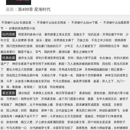
类剧情人物，不断升级系统主角只喜欢享受生活主打
个没心的人。” 两年的笑换五年的痛，侵蚀他的何止是
轻松生活，不主动，不拒绝。（时间线上会有出入，
孤寂？于她，他只是她的陌路相逢，于他，她却是他
最新：
第499章 星海时代
一切以书中主线为主）
不曾挥去的旧梦。 *** 陆北辰时刻会让她陷入错觉，熟
悉的背影，及熟悉的脸庞，然后她便无法呼吸。 他却
-
-
-
不浪修什么仙 红烧韭菜
不浪修什么仙全文阅读
不浪修什么仙txt下载
不浪修什么仙最新章
说：“既然辜负，又何必心痛？” 但在某一天，有人告
-
节
好看的其他类型小说
诉了顾初，不要相信陆北辰，因为他，不是陆北
站内强推
明星系列多肉小说
都市娇妻之美女后宫
花都太子
综武反派：开局征服宁中则
少
辰…… *** 被青春圆寂的是爱情，被爱情流放的是青
年大宝
盲人按摩师 苏倩
娱乐：蜜姐，你男朋友太棒了
万族之劫
不良之年少轻狂
猎艳谱群
春。 *** 【陆门系列】第1部，首部“法医”题材悬疑言
芳
我只想安静的打游戏
混在豪门泡妞的日子
少年王
大人又被贬官了
回到明朝当王爷
我的
情小说，带你进入不曾想象的领域。殷氏出品，全新
极品老婆们
魏晋干饭人
官气
我的世界：最强玩家
重生之钢铁大亨
系列，全新人物，质量保证。
经典收藏
都市女儿国
穿到六零满世界找宝藏
空间：我在六零守活寡
长生修仙，吃到大家的
遗产了
掏空全家真千金带空间下乡救亲妈
齁甜！万人迷炮灰被病娇亲哭啦
四合院：我当兵回来
了
重生大明之六世荣耀，老娘不要
柯南：开局成为智慧之神
开局神级隐藏技能！我已看透一
切
四合院之开局枪击易中海
大佬在六零，干饭第一名
我家有个空间要继承
神奇宝贝的渣男之
路
斗罗：从改造小舞成虫族女皇开始
竹马太爱贴贴，修真界没眼看
盗墓：异人之下，九门一
首
我，鲁路修，有系统！
混天鼎
苟在根据地
最近更新
满分热恋
丰腴美人去投亲，糙汉军官破戒了
夜港知欲
渡劫失败，我穿成六零小福
娃
万界旅行：我带全民飞升
开局废灵根，成了宗门团宠小师叔
粟粟
玄学大佬回京后，被世子
爷宠疯了
网恋翻车，太子爷他强吻上瘾
穿成六零炮灰，跟亲爹随军成团宠
祝逍遥
京夜臣
欢
陌上闲居：归田
魏庭枝
厨神？我，古代盒饭之神
看见死亡倒计时，刑侦队被我带飞
全家
误我高考！神豪真千金不干了
神印，斗罗来的公主天天想弑君
退婚后，学院骄子们争着求复
合
欲色纠缠
随父入赘，沪上娇女成家属院团宠
穿成当家主母，四个幼崽全是反派
呆萌世子
妃：竹马夫君咬一口
古代娇娘穿七零，冷面军官沦陷了
港夜熟色
御兽小师妹穿越，全村猪猪听