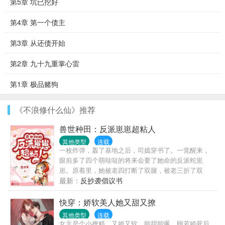
第5章 坑已挖好
第4章 第一个债主
第3章 从还债开始
第2章 九十九重掌心雷
第1章 极品赌狗
《不浪修什么仙》推荐
兽世种田：反派崽崽超粘人
其他类型
连载
一枚炸弹，轰了基地之后，司嫣穿书了。一觉醒来，
眼前多了四个萌哒哒的将来会要了她命的反派蛇崽
崽。原着里，她被老四打断了双腿，被老三折了双
臂，被老二弄瞎了双眼，被老大刺穿心脏一命呜呼。
最新：
反抄袭倡议书
司嫣两腿一蹬。不，老娘不能躺...
快穿：娇软美人她又甜又撩
其他类型
连载
女主是个小撩精，又娇又软，能甜能飒。顾若娇死后