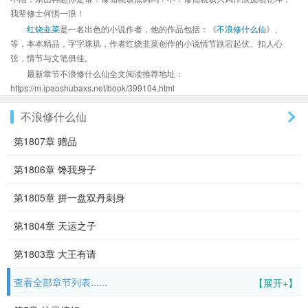
我辈修士何惧一浪！
红烧韭菜
是一名出色的小说作者，他的作品包括：《
不浪修什么仙
》、
等，本本精品，字字珠玑，作者红烧韭菜创作的小说情节跌宕起伏、扣人心
弦，情节与文笔俱佳。
最新章节不浪修什么仙全文阅读推荐地址：
https://m.ipaoshubaxs.net/book/399104.html
不浪修什么仙
第1807章 赠品
第1806章 馋我身子
第1805章 拼一盘双丹刺身
第1804章 天运之子
第1803章 大王有请
查看全部章节列表......
【展开+】