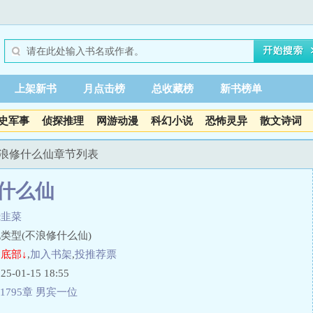
上架新书
月点击榜
总收藏榜
新书榜单
史军事
侦探推理
网游动漫
科幻小说
恐怖灵异
散文诗词
不浪修什么仙章节列表
什么仙
烧韭菜
类型(不浪修什么仙)
底部↓
,
加入书架
,
投推荐票
01-15 18:55
1795章 男宾一位