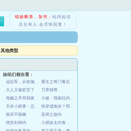
错缺断章、加书：
站内短信
后台有人,会尽快回复！
其他类型
妹纸们都在看：
远征军，从收编溃兵开始称霸南洋
重生之将门毒后
大人又被贬官了
万界独尊
海贼之开局我家没了
斗破：我疯狂内卷，萧炎人吓麻了
天价小娇妻：总裁的33日索情
快穿成炮灰？明明是在敛财囤货
南宋不咳嗽
巫师之旅内
绝世剑神内
小师妹太内卷，爆改合欢宗
短篇合集系列
我又乖又美：康熙夺我成后怎么了