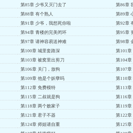
第85章 少爷又灭门去了
第86章
第88章 有个熟人
第89章
第91章 少爷，我想死你啦
第92章
第94章 青楼的完美闭环
第95章
第97章 请神容易送神难
第98章
第100章 城里套路深
第101
第103章 被窝里出剪刀
第104
第106章 关门，放狗
第107章
第109章 他是个妖孽吗
第110
第112章 免费模特
第113章
第115章 二叔就是狗
第116
第118章 两个败家子
第119
第121章 君子不器
第122
第124章 师姐请自重
第125