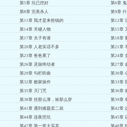
第5章 坑已挖好
第6章 
第8章 完美杀人
第9章 
第11章 我才是来抢钱的
第12章
第14章 关键人物
第15章
第17章 夫子有请
第18章
第20章 人老实话不多
第21章
第23章 爸爸累了
第24章
第26章 灵脉终结者
第27章
第29章 勾栏听曲
第30章
第32章 败家操作
第33章
第35章 灭门咒
第36章
第38章 丝那么薄，袜那么穿
第39章
第41章 遇到难题卖二叔
第42章
第44章 连夜挖坑
第45章
第47章 第一笔大买卖
第48章