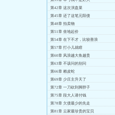
第42章 这次演盘菜
第45章 还了这笔元阳债
第48章 拍卖物
第51章 坐地起价
第54章 在下不才，比较善浪
第57章 打小儿就瞎
第60章 风浪越大鱼越贵
第63章 不该问的别问
第66章 赖皮蛇
第69章 少庄主升天了
第72章 一刀砍到脚脖子
第75章 段大人请付钱
第78章 欠债最少的先走
第81章 云家最珍贵的宝贝