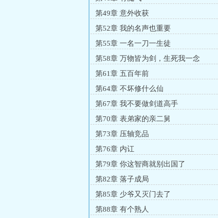
第49章 意外收获
第52章 我的名声也重要
第55章 一名一刀一生徒
第58章 万物皆为剑，生死我一念
第61章 五百年前
第64章 不坏修什么仙
第67章 我不要做剑道高手
第70章 表弟家的亲二舅
第73章 压轴竞品
第76章 内讧
第79章 你这智商就别出国了
第82章 落子成局
第85章 少爷又灭门去了
第88章 有个熟人