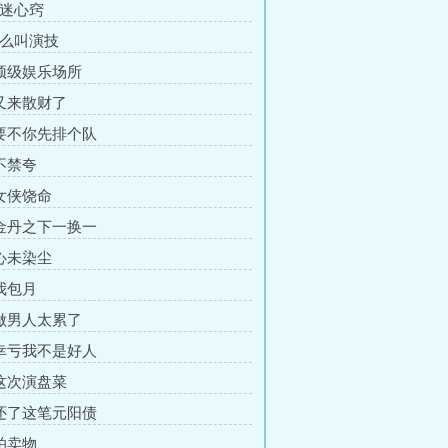
鬼迷心窍
什么叫演技
 顶级娱乐场所
 又来散财了
 要不你先排个队
 不禁夸
 女侠饶命
 金丹之下一换一
 心未染尘
 我包月
 做男人太累了
 幸亏我不是好人
 这次演盘菜
 还了这笔元阳债
 拍卖物