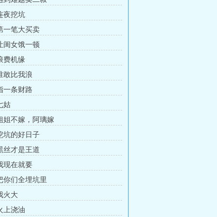
 连夜挖坑
 第一笔大买卖
 让闺女饿一顿
 浪费机缘
 谁敢比我浪
 指一条财路
七姑
 姐姐不嫁，阿璃嫁
 挖坑的好日子
 黑丝才是王道
 我现在就要
 把你们全埋坑里
 我火大
 火上浇油