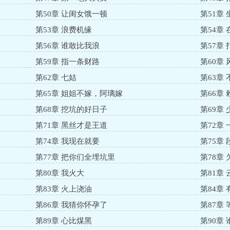
第50章 让闺女饿一顿
第51章
第53章 浪费机缘
第54章
第56章 谁敢比我浪
第57章
第59章 指一条财路
第60章
第62章 七姑
第63章
第65章 姐姐不嫁，阿璃嫁
第66章
第68章 挖坑的好日子
第69章
第71章 黑丝才是王道
第72章
第74章 我现在就要
第75章
第77章 把你们全埋坑里
第78章
第80章 我火大
第81章
第83章 火上浇油
第84章
第86章 我猜你怀孕了
第87章
第89章 心比煤黑
第90章