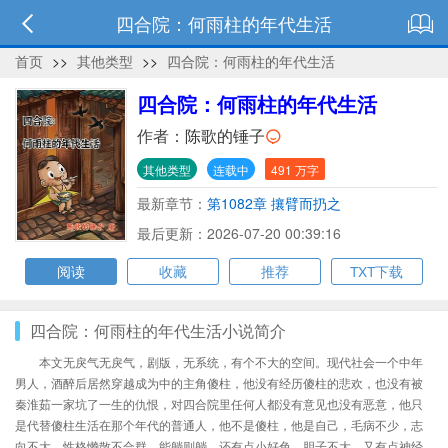
四合院：何雨柱的年代生活
首页
>>
其他类型
>>
四合院：何雨柱的年代生活
四合院：何雨柱的年代生活
作者：
陈歌的锤子
其他类型
连载中
491 万字
最新章节：
第1082章 攘臂而扔之
最后更新：2026-07-20 00:39:16
阅读
收藏
推荐
TXT下载
四合院：何雨柱的年代生活小说简介
本文无戾气无戾气，剧版，无系统，有个不大的空间。现代社会一个中年
男人，酒醉后居然穿越成为中的主角傻柱，他没有经历傻柱的悲欢，也没有被
秦淮茹一家坑了一生的仇恨，对四合院里任何人都没有意见也没有恶意，他只
是代替傻柱生活在那个年代的普通人，他不是傻柱，他是自己，毛病不少，志
向不大，性格懒散不合群，能躺则躺，还有点小好色，胆子不大，又有点神经