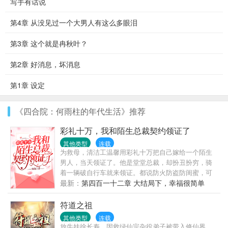
写手有话说
第4章 从没见过一个大男人有这么多眼泪
第3章 这个就是冉秋叶？
第2章 好消息，坏消息
第1章 设定
《四合院：何雨柱的年代生活》推荐
彩礼十万，我和陌生总裁契约领证了
其他类型
连载
为救母，清洁工温馨用彩礼十万把自己嫁给一个陌生
男人，当天领证了。他是堂堂总裁，却扮丑扮穷，骑
着一辆破自行车就来领证。都说防火防盗防闺蜜，可
她天天就防他。“喂！女人，吃了臭豆腐必须刷
最新：
第四百一十二章 大结局下，幸福很简单
牙！”“喂！女人，马桶用了要消毒呀！”有人说，总裁
大人一表人才，不近女色，是南城所有女人的梦中情
符道之祖
人。而她说，他粗狂丑陋，又穷又闷骚直到真相大
其他类型
连载
白……天，温馨，你家老公的胡子飞了！天，温馨，
放牛娃徐长寿，因救绿仙宗杂役弟子被带入修仙界，