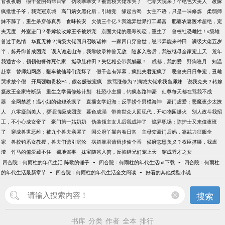
官夜夜吻
假千金的苟命日常
伪装乖乖女？被贵校大佬亲哭了
七零大院来了个绝色大美人
改嫁
疯批世子爷，我宠冠京城
高门嫡女黑化后，引雄竞
缘起古蜀
女主不语，只是一味修炼
柔弱师
妹不舔了，重生杀穿修真界
食味长安
欠债三个亿？我诡异世界打工暴富
肥婆农妻医术超绝，宠
夫无度
外室进门？带嫁妆改嫁王爷被娇宠
京圈大佬的恶毒初恋，重生了
兽校社恐雌性！s级雄
兽过于热情
华夏无神？满级大佬回归召唤诸神
一家四口穿兽世，崽带异能来种田
满级大佬五岁
半，炼丹御兽成团宠
误入诡道山海，我靠收录神兽无敌
随爹入赘后，我被继母全家宠上天
荒年
我通古今，顿顿饱餐馋死仇家
挺孕肚种田？失忆相公带我躺赢！
成都，我的爱
野狗咬月
知温
赴寒
替师姐网恋，翻车被仙尊们宠坏了
假千金有弹幕，疯批夫君宠疯了
恶兽夫日日争宠，丑雌
哭求放个假
开局强吻贵校F4，假名媛被宠疯
挨骂涨修为？满城大佬求我当师妹
说我克夫？转嫁
摄政王全家悔断肠
重生之学霸修炼计划
社恐小主播，钓疯各路神豪
仙尊每天都在骂我不成
器
全网禁惹！温小姐的锦鲤杀疯了
直播玄学赶海：反手捞个男模海神
豪门虐爱：恶魔夜少太撩
人
八零凝脂美人，婴语满级成团宠
暮色成溺
带兽世众人回现代，开动物园爆火
别人政斗我招
工，不小心成女帝了
豪门第一姑奶奶
伪装领主女儿后我成神了
诡异职场：陈护士又来值夜班
了
穿成兽世恶雌：被九个兽夫亲哭了
国公府丫鬟内卷日常
主母变豪门后妈，靠武力征服全
家
兽校钓系女教授，兽夫们诱引沉沦
病娇暴君请留步偷个香
侯府忘恩负义？权臣撑腰，我虐
渣
竹马的偏爱藏不住
蜀地酱事
妹宝随爸入赘，反被继兄们宠上天
穿成秀才之女
-
-
四合院：何雨柱的年代生活 陈歌的锤子
四合院：何雨柱的年代生活txt下载
四合院：何雨柱
-
-
的年代生活最新章节
四合院：何雨柱的年代生活全文阅读
好看的其他类型小说
搜索
书库
分类
作者
全本
排行