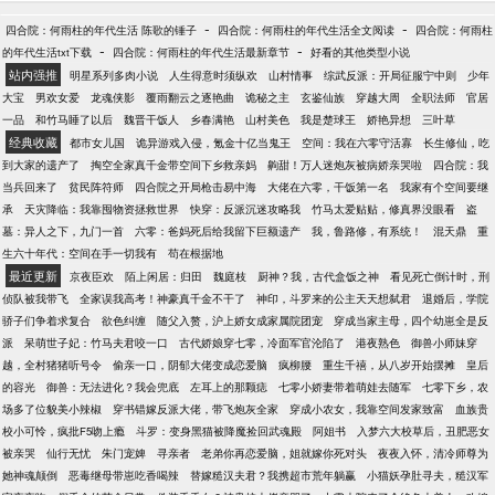
-
-
四合院：何雨柱的年代生活 陈歌的锤子
四合院：何雨柱的年代生活全文阅读
四合院：何雨柱
-
-
的年代生活txt下载
四合院：何雨柱的年代生活最新章节
好看的其他类型小说
站内强推
明星系列多肉小说
人生得意时须纵欢
山村情事
综武反派：开局征服宁中则
少年
大宝
男欢女爱
龙魂侠影
覆雨翻云之逐艳曲
诡秘之主
玄鉴仙族
穿越大周
全职法师
官居
一品
和竹马睡了以后
魏晋干饭人
乡春满艳
山村美色
我是楚球王
娇艳异想
三叶草
经典收藏
都市女儿国
诡异游戏入侵，氪金十亿当鬼王
空间：我在六零守活寡
长生修仙，吃
到大家的遗产了
掏空全家真千金带空间下乡救亲妈
齁甜！万人迷炮灰被病娇亲哭啦
四合院：我
当兵回来了
贫民阵符师
四合院之开局枪击易中海
大佬在六零，干饭第一名
我家有个空间要继
承
天灾降临：我靠囤物资拯救世界
快穿：反派沉迷攻略我
竹马太爱贴贴，修真界没眼看
盗
墓：异人之下，九门一首
六零：爸妈死后给我留下巨额遗产
我，鲁路修，有系统！
混天鼎
重
生六十年代：空间在手一切我有
苟在根据地
最近更新
京夜臣欢
陌上闲居：归田
魏庭枝
厨神？我，古代盒饭之神
看见死亡倒计时，刑
侦队被我带飞
全家误我高考！神豪真千金不干了
神印，斗罗来的公主天天想弑君
退婚后，学院
骄子们争着求复合
欲色纠缠
随父入赘，沪上娇女成家属院团宠
穿成当家主母，四个幼崽全是反
派
呆萌世子妃：竹马夫君咬一口
古代娇娘穿七零，冷面军官沦陷了
港夜熟色
御兽小师妹穿
越，全村猪猪听号令
偷亲一口，阴郁大佬变成恋爱脑
疯柳腰
重生千禧，从八岁开始摆摊
皇后
的容光
御兽：无法进化？我会兜底
左耳上的那颗痣
七零小娇妻带着萌娃去随军
七零下乡，农
场多了位貌美小辣椒
穿书错嫁反派大佬，带飞炮灰全家
穿成小农女，我靠空间发家致富
血族贵
校小可怜，疯批F5吻上瘾
斗罗：变身黑猫被降魔捡回武魂殿
阿姐书
入梦六大校草后，丑肥恶女
被亲哭
仙行无忧
朱门宠婢
寻亲者
老弟你再恋爱脑，姐就嫁你死对头
夜夜入怀，清冷师尊为
她神魂颠倒
恶毒继母带崽吃香喝辣
替嫁糙汉夫君？我携超市荒年躺赢
小猫妖孕肚寻夫，糙汉军