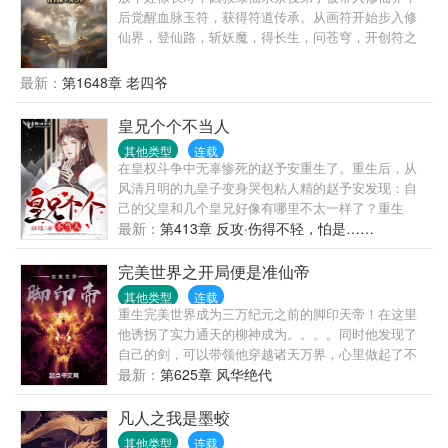
你家老公脸上的刀疤移位了！天，温馨你家老公开的
后觉醒血脉玉符，获得符道传承。从画符开始步入修
竟然是迈巴赫！天，你家老公不是助理，他才是总
仙界，登仙路，斩妖魔，得长生，问苍穹，开创符之
裁！温馨看着人群中簇拥的俊美男人，攥紧拳头……
大道，成就符祖果位。
最新：
第1648章 老四爷
皇兄个个不当人
其他类型
连载
在皇权斗争中无辜惨死的赵予安重生了。重生后，从
风清月明的九皇子变身哭包粘人精的赵予安发现：自
己的父皇和几个皇兄好像有哪里不太一样了？重生
前，大昭帝：“九皇子？朕记得，不过就是个宫女生的
最新：
第413章 反攻·伤得不轻，怕是……
孩子罢了！”重生后，大昭帝：“朕的皇子，你且动一下
试试！...
完美世界之开局便是准仙帝
其他类型
连载
重生完美世界成为三万纪元之前的脚印天帝！在这里
他诱拐了实力通天的柳神成为。。。。同时他发现了
自己的剑，可以带领他穿越诸天万界，心里做起了不
可思议的规划！
最新：
第625章 风华绝代
凡人之我是墨蛟
其他类型
连载