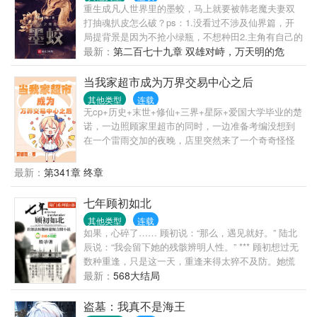
重生成凡人世界里的墨蛟，马上就要被韩老魔夫妻双
打抽魂扒皮怎么破？ps：1.没看过不涉及仙界篇，开
局提背景是因为不抢小绿瓶，不想种田2.主角有自己的
路线，非常规化龙3.主角是妖修，不站立场。只有利益
最新：
第二百七十九章 双雄对峙，万天明的危
敌友之分，前期偏人性，中后期尊崇本心，会杀人但
机！
不滥杀，全凭需求。4.有道侣非太监，不是后宫。
当我家超市成为万界交易中心之后
其他类型
连载
无cp+历史+末世+修仙+三界+星际+爱国大学毕业的楚
诺，一边照顾家里超市的同时，一边准备考编没想到
在一个雷雨交加的夜晚，店里突然来了一个奇奇怪怪
的人，穿着古装，说着自己听不懂的语言连比划带
猜，楚诺终于卖出去了两个包子，男人却掏出了一把
最新：
第341章 终章
铜钱结账接着事情越来越奇怪了，为什么每天都会来
上那么几个离谱的客人电脑上的万界交易系统又是什
七年顾初如北
么鬼?一家人商量一番后，现在这个情况搞不定了啊，
其他类型
连载
不如上交给国家爸爸吧从此店里的客人五花八门，上
如果，心碎了…… 顾初说：“那么，遇见就好。” 陆北
下五千年都有人来就算了三界的也勉强可以理解，可
辰说：“我会留下她的残骸辨明人性。” *** 顾初想过无
是星际世界的怎么也来凑热闹了？“嘿，猴子，没错就
数种重逢，只是这一天，重逢来得太猝不及防。她慌
是你，放下那个零食大礼包！”“不行的，我们不接受用
乱失措，他却持稳平静。 她喃喃：“北深。” 他：“我是
最新：
568大结局
孩子支付，您的孩子多的数不清也不可以。”“妖兽可以
陆北辰。” 陆北辰，身份尊贵又令人敬畏，他是国际炙
进店，但是要用袋子装起来哦亲。”“那边用晶核的付款
手可热的人类学法医，是令罪犯无所遁形的高智商博
盗墓：我真不是海王
的亲，不要把丧尸带进来杀啊喂！！！”