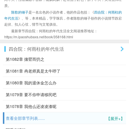
质。
陈歌的锤子
是一名出色的小说作者，他的作品包括：《
四合院：何雨柱的
年代生活
》、等，本本精品，字字珠玑，作者陈歌的锤子创作的小说情节跌宕
起伏、扣人心弦，情节与文笔俱佳。
最新章节四合院：何雨柱的年代生活全文阅读推荐地址：
https://m.ipaoshubaxs.net/book/358168.html
四合院：何雨柱的年代生活
第1082章 攘臂而扔之
第1081章 冉老师真是太牛哔了
第1080章 我的退休金怎么办
第1079章 要不你申请移民吧
第1078章 我他么还凌凌漆呢
查看全部章节列表......
【展开+】