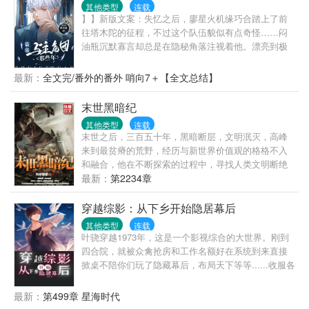
士，是蛛丝马迹都逃不过他那双毒眼的权威“尸译者”，
其他类型
连载
是被高检机构誉为最难邀请的高冷男神级专家教授，
】】新版文案：失忆之后，廖星火机缘巧合踏上了前
是赫赫有名“北辰基金”的持有人。 他有着跟北深一样
往塔木陀的征程，不过这个队伍貌似有点奇怪……闷
的脸，却，不是她的北深。 *** 有人说陆北辰太理智，
油瓶沉默寡言却总是在隐秘角落注视着他。漂亮到极
血都是冷的； 有人说陆北辰太危险，因为真理只掌握
致的解语花似乎也盯上了他。天真无邪的小同志总是
在他的手中，他仅用一把刀就能将人从颌下正中到耻
奇奇怪怪的。戴着墨镜的瞎子做出了出乎意料的事
最新：
全文完/番外的番外 哨向7＋【全文总结】
骨联合给剥了不留痕迹； 也有人说，陆北辰心里始终
情。廖星火发现……他在这个队伍里好像有点不安
藏着一个女人，一个伤他至深的女人。 一件件骇人听
全。旧版文案：廖星火是个没有过去的人，失去了所
末世黑暗纪
闻的血案，一桩桩离奇难解的案件，险象环生荆榛满
有记忆，据说把他送到医院的女人一出现就要带他去
目，她的世界不再平静，他却从容冷静抽丝剥茧寻找
其他类型
连载
塔木陀。所有要去塔木陀的人似乎都有许多秘密。但
末世之后，三百五十年，黑暗断层，文明泯灭，高峰
真相，提醒她：“你最好聪明些，我不想有一天亲手为
为什么他也深陷其中……
来到最贫瘠的荒野，经历与新世界价值观的格格不入
你验尸。” 他不是北深，北深的手不是冰的，北深的眼
和融合，他在不断探索的过程中，寻找人类文明断绝
不是凉的，他却用解剖刀抵着她的胸口说：“不及你这
的原因，并在与末世统治者的斗争中不断的挖掘历史
最新：
第2234章
个没心的人。” 两年的笑换五年的痛，侵蚀他的何止是
的真相，从一个意外的旅人转变成带领人类寻找文明
孤寂？于她，他只是她的陌路相逢，于他，她却是他
复兴的领头人。 杀戮，背叛，热血，友情，阴谋，战
穿越综影：从下乡开始隐居幕后
不曾挥去的旧梦。 *** 陆北辰时刻会让她陷入错觉，熟
争，一切都在高峰的末世之旅上演，身世的迷茫，新
悉的背影，及熟悉的脸庞，然后她便无法呼吸。 他却
其他类型
连载
人类的进化方式，旧文明的苟延残喘，
说：“既然辜负，又何必心痛？” 但在某一天，有人告
叶骁穿越1973年，这是一个影视综合的大世界。刚到
诉了顾初，不要相信陆北辰，因为他，不是陆北
四合院，就被众禽抢房和工作名额好在系统到来直接
辰…… *** 被青春圆寂的是爱情，被爱情流放的是青
掀桌不陪你们玩了隐藏幕后，布局天下等等......收服各
春。 *** 【陆门系列】第1部，首部“法医”题材悬疑言
类剧情人物，不断升级系统主角只喜欢享受生活主打
情小说，带你进入不曾想象的领域。殷氏出品，全新
轻松生活，不主动，不拒绝。（时间线上会有出入，
最新：
第499章 星海时代
系列，全新人物，质量保证。
一切以书中主线为主）