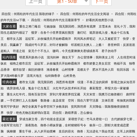
上一页
第1 - 50章
下一页
-
-
四合院：何雨柱的年代生活 陈歌的锤子
四合院：何雨柱的年代生活全文阅读
四合院：何雨柱
-
-
的年代生活txt下载
四合院：何雨柱的年代生活最新章节
好看的其他类型小说
大家在看
重生之将门毒后
引她放纵
我无限回档，洞悉所有底牌
京雪未央
彩礼十万，我和
陌生总裁契约领证了
慢穿：在各个小世界里疯狂囤货
逢灯纪
诡异游戏入侵，氪金十亿当鬼
王
都市女儿国
远征军，从收编溃兵开始称霸南洋
民间风水师笔记
大人又被贬官了
快穿：变
美后，我赢麻了
我成封号斗罗后，封印才被解除
邻居糙汉太撩人，上瘾！
兽世种田：反派崽崽
超粘人
符道之祖
皇兄个个不当人
嗷呜，今天也要揪揪夫君绒绒兽耳
君子勿动手
站内强推
明星系列多肉小说
混沌剑神
御女天下
办公室情事：我和美女上司
人生得意时须
纵欢
福艳之都市后宫
远征军，从收编溃兵开始称霸南洋
都市娇妻之美女后宫
艳福不浅
独尊
品香录
都市欲望：疯狂的缠绵
渔港春夜
山村情事
花都太子
肥水不流外人田
轮回乐园
斗
罗大陆4终极斗罗
流氓大地主
仙剑御香录
山村美色
经典收藏
都市女儿国
我无限回档，洞悉所有底牌
综漫：不务正业的厨师
影视之旅从知否开
始
诡异游戏入侵，氪金十亿当鬼王
火红年代从技术科长开始
暴富囤货，举报大伯一家被爆
宠
重生火红年代，我有百亩空间
穿到六零满世界找宝藏
天灾末世：我携万亿物资横行
彪悍军
嫂，一手烂牌打上人生巅峰
鲁路修：血染皇室
空间：我在六零守活寡
文体巨星
有抽奖的我要
誓死守护美好
掏空全家真千金带空间下乡救亲妈
贫民阵符师
天灾降临：我靠囤物资拯救世
界
快穿：绝色尤物总装娇弱白莲花
四合院：跑错界面，怎么修仙
最近更新
穿成当家主母，四个幼崽全是反派
呆萌世子妃：竹马夫君咬一口
古代娇娘穿七零，
冷面军官沦陷了
港夜熟色
御兽小师妹穿越，全村猪猪听号令
偷亲一口，阴郁大佬变成恋爱
脑
疯柳腰
重生千禧，从八岁开始摆摊
皇后的容光
御兽：无法进化？我会兜底
左耳上的那颗