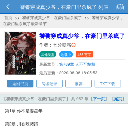
饕餮穿成真少爷，在豪门里杀疯了 列表
首页
>>
饕餮穿成真少爷，在豪门里杀疯了
>>
饕餮穿成真少爷，
在豪门里杀疯了最新章节
饕餮穿成真少爷，在豪门里杀疯了
作者：
七分糖霜
其他类型
连载中
455 万字
最新章节：
第789章 人不可貌相
最后更新：2026-08-08 18:05:53
返回书页
阅读记录
推荐
TXT下载
【饕餮穿成真少爷，在豪门里杀疯了】 共 957 章
【
下一页
】 【
尾页
】
第1章 你不是姜星年
第2章 川香辣猪蹄