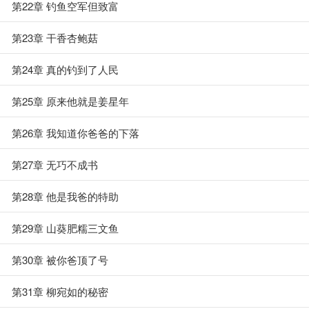
第22章 钓鱼空军但致富
第23章 干香杏鲍菇
第24章 真的钓到了人民
第25章 原来他就是姜星年
第26章 我知道你爸爸的下落
第27章 无巧不成书
第28章 他是我爸的特助
第29章 山葵肥糯三文鱼
第30章 被你爸顶了号
第31章 柳宛如的秘密