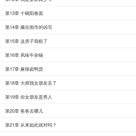
第13章 十碗阳春面
第14章 藏在闹市的凶宅
第15章 这房子我租了
第16章 风味牛杂锅
第17章 麻辣卤鸭货
第18章 大师我女朋友丢了
第19章 你女朋友是男人
第20章 爸爸去哪儿
第21章 从来如此就对吗？