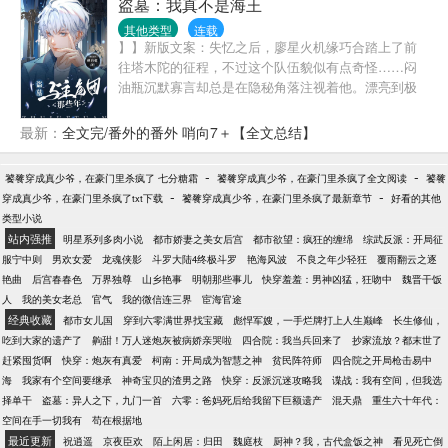
稳腹黑的F4？又或者是手段残忍的F5，自私阴狠的
盗墓：我真不是海王
F6，以及疯魔病态的F7？他们总有办法让女主自愿走
其他类型
连载
进他们的囚笼。女主恐惧他们的靠近，厌恶他们高高
】】新版文案：失忆之后，廖星火机缘巧合踏上了前
在上的施舍，却又不得不躲在他们的庇护伞下。寿终
往塔木陀的征程，不过这个队伍貌似有点奇怪……闷
正寝前，她许愿自由，希望下辈子再也不要跟F7纠缠
油瓶沉默寡言却总是在隐秘角落注视着他。漂亮到极
在一起。——系统告诉简妤：你只是路人甲，相当于
致的解语花似乎也盯上了他。天真无邪的小同志总是
一块背景板，没人会注意到你。简妤放心地看完剧
奇奇怪怪的。戴着墨镜的瞎子做出了出乎意料的事
最新：
全文完/番外的番外 哨向7＋【全文总结】
情，小声口嗨：死丫头，吃这么好，让我也来演两集
情。廖星火发现……他在这个队伍里好像有点不安
啊！系统难得遇到跟自己有共识的宿主。它偷偷跑去
全。旧版文案：廖星火是个没有过去的人，失去了所
-
-
饕餮穿成真少爷，在豪门里杀疯了 七分糖霜
跟主系统打了一架，成功为简妤争取到了重生副本。
饕餮穿成真少爷，在豪门里杀疯了全文阅读
饕餮
有记忆，据说把他送到医院的女人一出现就要带他去
-
-
穿成真少爷，在豪门里杀疯了txt下载
于是，简妤发现女主变了，剧情也偏了。她开始被人
饕餮穿成真少爷，在豪门里杀疯了最新章节
好看的其他
塔木陀。所有要去塔木陀的人似乎都有许多秘密。但
类型小说
偷窥，频繁收到阴暗疯批们的情书，衣裙，首饰，甚
为什么他也深陷其中……
站内强推
至是代表贵族最高层的紫色胸针。那些本该对女主痴
明星系列多肉小说
都市娇妻之美女后宫
都市欲望：疯狂的缠绵
综武反派：开局征
迷不悟的男主们，眼睛死死黏在了她身上。而女主，
服宁中则
男欢女爱
龙魂侠影
斗罗大陆4终极斗罗
艳海风波
不良之年少轻狂
覆雨翻云之逐
把她推出去后，躲在旁边，阴恻恻地看戏？
艳曲
后宫春春色
万界独尊
山乡艳事
明朝那些事儿
快穿羞羞：男神凶猛，狂吻中
魏晋干饭
人
我的美女老总
官气
我的微信连三界
宦海官途
经典收藏
都市女儿国
穿到六零满世界找宝藏
彪悍军嫂，一手烂牌打上人生巅峰
长生修仙，
吃到大家的遗产了
齁甜！万人迷炮灰被病娇亲哭啦
四合院：我当兵回来了
抄家流放？都末世了
赶紧囤货啊
快穿：炮灰有真爱
柯南：开局成为智慧之神
贫民阵符师
四合院之开局枪击易中
海
我家有个空间要继承
神奇宝贝的渣男之路
快穿：反派沉迷攻略我
谍战：我有空间，但我选
择单干
盗墓：异人之下，九门一首
六零：爸妈死后给我留下巨额遗产
混天鼎
重生六十年代：
空间在手一切我有
苟在根据地
最近更新
祝逍遥
京夜臣欢
陌上闲居：归田
魏庭枝
厨神？我，古代盒饭之神
看见死亡倒