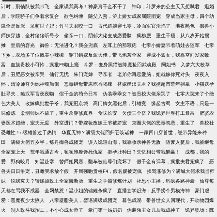
计时，刑侦队被我带飞
全家误我高考！神豪真千金不干了
神印，斗罗来的公主天天想弑君
退婚
后，学院骄子们争着求复合
欲色纠缠
随父入赘，沪上娇女成家属院团宠
穿成当家主母，四个幼
崽全是反派
呆萌世子妃：竹马夫君咬一口
古代娇娘穿七零，冷面军官沦陷了
港夜熟色
御兽小
师妹穿越，全村猪猪听号令
偷亲一口，阴郁大佬变成恋爱脑
疯柳腰
重生千禧，从八岁开始摆
摊
皇后的容光
御兽：无法进化？我会兜底
左耳上的那颗痣
七零小娇妻带着萌娃去随军
七零
下乡，农场多了位貌美小辣椒
穿书错嫁反派大佬，带飞炮灰全家
穿成小农女，我靠空间发家致
富
血族贵校小可怜，疯批F5吻上瘾
斗罗：变身黑猫被降魔捡回武魂殿
阿姐书
入梦六大校草
后，丑肥恶女被亲哭
仙行无忧
朱门宠婢
寻亲者
老弟你再恋爱脑，姐就嫁你死对头
夜夜入
怀，清冷师尊为她神魂颠倒
恶毒继母带崽吃香喝辣
替嫁糙汉夫君？我携超市荒年躺赢
小猫妖孕
肚寻夫，糙汉军官夜夜吻
假千金的苟命日常
伪装乖乖女？被贵校大佬亲哭了
七零大院来了个绝
色大美人
改嫁疯批世子爷，我宠冠京城
高门嫡女黑化后，引雄竞
缘起古蜀
女主不语，只是一
味修炼
柔弱师妹不舔了，重生杀穿修真界
食味长安
欠债三个亿？我诡异世界打工暴富
肥婆农
妻医术超绝，宠夫无度
外室进门？带嫁妆改嫁王爷被娇宠
京圈大佬的恶毒初恋，重生了
兽校社
恐雌性！s级雄兽过于热情
华夏无神？满级大佬回归召唤诸神
一家四口穿兽世，崽带异能来种
田
满级大佬五岁半，炼丹御兽成团宠
误入诡道山海，我靠收录神兽无敌
随爹入赘后，我被继母
全家宠上天
荒年我通古今，顿顿饱餐馋死仇家
挺孕肚种田？失忆相公带我躺赢！
成都，我的
爱
野狗咬月
知温赴寒
替师姐网恋，翻车被仙尊们宠坏了
假千金有弹幕，疯批夫君宠疯了
恶
兽夫日日争宠，丑雌哭求放个假
开局强吻贵校F4，假名媛被宠疯
挨骂涨修为？满城大佬求我当师
妹
说我克夫？转嫁摄政王全家悔断肠
重生之学霸修炼计划
社恐小主播，钓疯各路神豪
仙尊每
天都在骂我不成器
全网禁惹！温小姐的锦鲤杀疯了
直播玄学赶海：反手捞个男模海神
豪门虐
爱：恶魔夜少太撩人
八零凝脂美人，婴语满级成团宠
暮色成溺
带兽世众人回现代，开动物园爆
火
别人政斗我招工，不小心成女帝了
豪门第一姑奶奶
伪装领主女儿后我成神了
诡异职场：陈