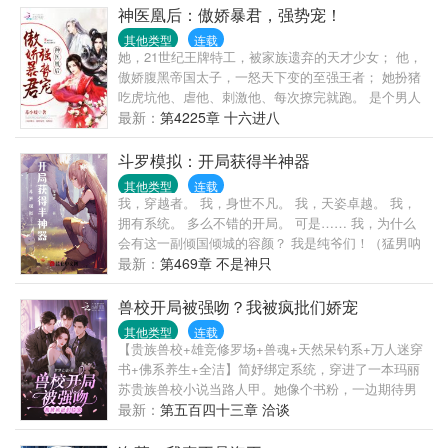
吗心好累啊...
神医凰后：傲娇暴君，强势宠！
其他类型
连载
她，21世纪王牌特工，被家族遗弃的天才少女； 他，
傲娇腹黑帝国太子，一怒天下变的至强王者； 她扮猪
吃虎坑他、虐他、刺激他、每次撩完就跑。 是个男人
就忍不了！ 他只能猎捕她，宠溺她，诱惑她为他倾
最新：
第4225章 十六进八
心，谁知最先动心的人却变成了他。 君临天下的少
年，凤舞江山的少女，一场棋逢对手、势均力敌的爱
斗罗模拟：开局获得半神器
情追逐战，一群热血少年成长的奇幻故事。
其他类型
连载
我，穿越者。 我，身世不凡。 我，天姿卓越。 我，
拥有系统。 多么不错的开局。 可是…… 我，为什么
会有这一副倾国倾城的容颜？ 我是纯爷们！（猛男呐
喊）
最新：
第469章 不是神只
兽校开局被强吻？我被疯批们娇宠
其他类型
连载
【贵族兽校+雄竞修罗场+兽魂+天然呆钓系+万人迷穿
书+佛系养生+全洁】简妤绑定系统，穿进了一本玛丽
苏贵族兽校小说当路人甲。她像个书粉，一边期待男
主们的出场，一边偷偷打赌女主最终会更爱谁。是容
最新：
第五百四十三章 洽谈
貌出尘的F1，高冷禁欲的F2？还是温柔绿茶的F3，沉