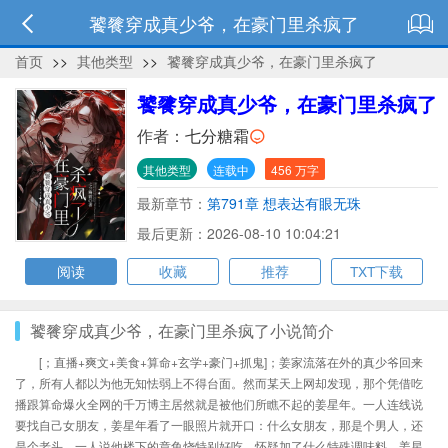
饕餮穿成真少爷，在豪门里杀疯了
首页
>>
其他类型
>>
饕餮穿成真少爷，在豪门里杀疯了
饕餮穿成真少爷，在豪门里杀疯了
作者：
七分糖霜
其他类型
连载中
456 万字
最新章节：
第791章 想表达有眼无珠
最后更新：2026-08-10 10:04:21
阅读
收藏
推荐
TXT下载
饕餮穿成真少爷，在豪门里杀疯了小说简介
[；直播+爽文+美食+算命+玄学+豪门+抓鬼]；姜家流落在外的真少爷回来
了，所有人都以为他无知怯弱上不得台面。然而某天上网却发现，那个凭借吃
播跟算命爆火全网的千万博主居然就是被他们所瞧不起的姜星年。一人连线说
要找自己女朋友，姜星年看了一眼照片就开口：什么女朋友，那是个男人，还
是个老头。一人说他楼下的章鱼烧特别好吃，怀疑加了什么特殊调味料。姜星