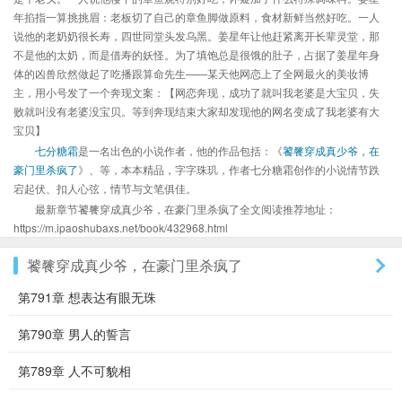
年掐指一算挑挑眉：老板切了自己的章鱼脚做原料，食材新鲜当然好吃。一人
说他的老奶奶很长寿，四世同堂头发乌黑。姜星年让他赶紧离开长辈灵堂，那
不是他的太奶，而是借寿的妖怪。为了填饱总是很饿的肚子，占据了姜星年身
体的凶兽欣然做起了吃播跟算命先生——某天他网恋上了全网最火的美妆博
主，用小号发了一个奔现文案：【网恋奔现，成功了就叫我老婆是大宝贝，失
败就叫没有老婆没宝贝。等到奔现结束大家却发现他的网名变成了我老婆有大
宝贝】
七分糖霜
是一名出色的小说作者，他的作品包括：《
饕餮穿成真少爷，在
豪门里杀疯了
》、等，本本精品，字字珠玑，作者七分糖霜创作的小说情节跌
宕起伏、扣人心弦，情节与文笔俱佳。
最新章节饕餮穿成真少爷，在豪门里杀疯了全文阅读推荐地址：
https://m.ipaoshubaxs.net/book/432968.html
饕餮穿成真少爷，在豪门里杀疯了
第791章 想表达有眼无珠
第790章 男人的誓言
第789章 人不可貌相