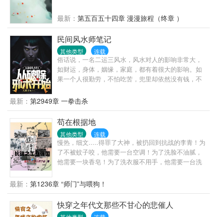
最新：
第五百五十四章 漫漫旅程（终章 ）
民间风水师笔记
其他类型
连载
俗话说，一名二运三风水，风水对人的影响非常大，
如财运，身体，姻缘，家庭，都有着很大的影响。如
果一个人很勤劳，不怕吃苦，兜里却依然没有钱，不
是他命运不好，就是家里风水有问题。想不想改变命
运，想不想暴富，想的话，就翻开第一页继续往下
最新：
第2949章 一拳击杀
看……
苟在根据地
其他类型
连载
慢热，细文.....得罪了大神，被扔回到抗战的李青！为
了不被蚊子咬，他需要一台空调！为了洗脸不油腻，
他需要一块香皂！为了洗衣服不用手，他需要一台洗
衣机！于是，他为抗战做了很多贡献……
最新：
第1236章 “师门”与喂狗！
快穿之年代文那些不甘心的悲催人
其他类型
连载