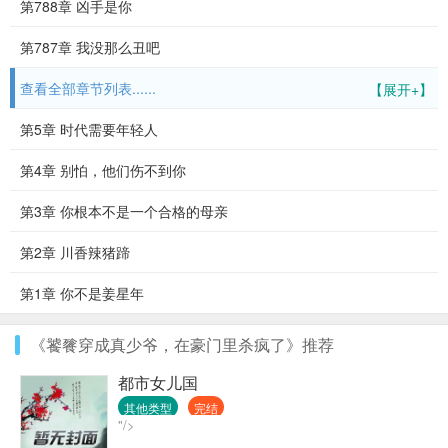
第788章 凶手是你
第787章 我没那么丑吧
查看全部章节列表......
【展开+】
第5章 时代需要年轻人
第4章 别怕，他们伤不到你
第3章 你根本不是一个合格的母亲
第2章 川香辣猪蹄
第1章 你不是姜星年
《饕餮穿成真少爷，在豪门里杀疯了》推荐
都市女儿国
其他类型
完结
"/>