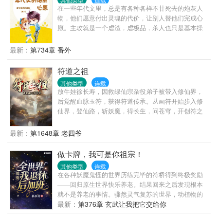
在一些年代文里，总是有各种各样不甘死去的炮灰人
物，他们愿意付出灵魂的代价，让别人替他们完成心
愿。主攻就是一个虐渣，虐极品，杀人也只是基本操
作而已。世界一：六十年代求爱不得的肥胖女世界
二：六十年代的早死军嫂想要孩子世界三：七十年代
最新：
第734章 番外
的渣男其他暂定………
符道之祖
其他类型
连载
放牛娃徐长寿，因救绿仙宗杂役弟子被带入修仙界，
后觉醒血脉玉符，获得符道传承。从画符开始步入修
仙界，登仙路，斩妖魔，得长生，问苍穹，开创符之
大道，成就符祖果位。
最新：
第1648章 老四爷
做卡牌，我可是你祖宗！
其他类型
连载
在各种妖魔鬼怪的世界历练完毕的符桥得到终极奖励
——回归原生世界快乐养老。结果回来之后发现根本
就不是养老的事情。骤然灵气复苏的世界，动植物的
变异，各种掌握非凡力量的人类涌现。医院深夜复活
最新：
第376章 玄武让我把它交给你
的死者，从农村进入城市求学的野猪精。符桥：我他