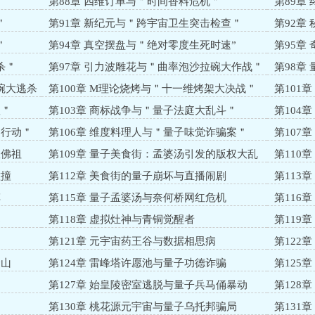
第88章 四维订单与＂时间香料危机＂
第89章
＂
第91章 新纪元与＂跨宇宙卫生突击检查＂
第92章
＂
第94章 真空摆盘与＂绝对零度生死时速”
第95章
杀＂
第97章 引力波雕花与＂曲率泡沙拉碗大作战＂
第98章
碗大逃杀
第100章 M理论烧烤与＂十一维烤架大决战＂
第101
＂
队＂
第103章 商标战争与＂量子法庭大乱斗＂
第104
别行动＂
第106章 维度料理人与＂量子味觉诈骗案＂
第107
弹
版佛祖
第109章 量子美食街：孟婆汤引发的版权大乱
第110
斗
混战
碰撞
第112章 美食街的量子崩坏与直播闹剧
第113
车
第115章 量子孟婆汤与奈何桥网红危机
第116
案
第118章 虚拟灶神与青铜觉醒者
第119
第121章 元宇宙药王谷与数据相思病
第122
金山
第124章 雷峰塔许愿池与量子功德诈骗
第125
第127章 始皇陵密室逃脱与量子兵马俑暴动
第128
第130章 桃花源元宇宙与量子乌托邦骗局
第131