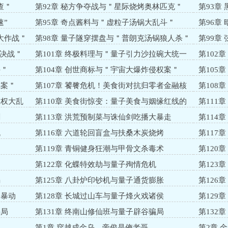
查＂
第92章 秘方争夺战与＂星际烧烤奥林匹克＂
第93章
速”
第95章 奇点酱料与＂虚粒子汤锅大乱斗＂
第96章
大作战＂
第98章 量子隧穿摆盘与＂普朗克汤锅狼人杀＂
第99章
＂
大决战＂
第101章 终极料理与＂量子引力沙拉碗大统一
第102
＂
斗＂
第104章 创世商标与＂宇宙大爆炸侵权案＂
第105
骗案＂
第107章 饕餮危机！美食街对抗归零者金融核
第108
弹
版权大乱
第110章 美食街惊变：量子美食与姻缘红线的
第111
混战
剧
第113章 洪荒预制菜与诛仙剑吃播大暴走
第114
机
第116章 六道轮回盲盒与扶桑木炭烧烤
第117
第119章 青铜健身狂潮与甲骨文杀毒术
第120
第122章 化蝶特效劫与量子殉情危机
第123
骗
第125章 八卦炉印钞机与量子通货膨胀
第126
俑暴动
第128章 长城过山车与量子烽火戏诸侯
第129
骗局
第131章 终南山修仙班与量子辟谷骗局
第132
水
第1章 穿越成金乌，帝俊是俺老哥
第2章 