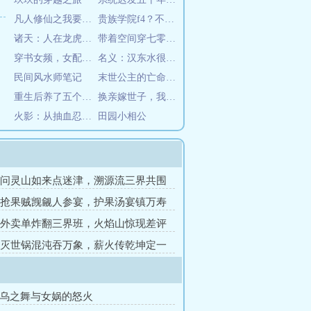
凡人修仙之我要长生
贵族学院f4？不是哥的舔狗吗
诸天：人在龙虎山，加入聊天群
带着空间穿七零，搬空家里去下乡
穿书女频，女配弟子全是冲师逆徒
名义：汉东水很深？我带飞高育良
民间风水师笔记
末世公主的亡命日常
重生后养了五个神级崽崽
换亲嫁世子，我被摁在怀里夜夜宠
火影：从抽血忍界开始做帝国太阳
田园小相公
章 问灵山如来点迷津，溯源流三界共围
章 抢果贼觊觎人参宴，护果汤宴镇万寿
章 外卖单炸翻三界班，火焰山惊现差评
章 灭世锅混沌吞万象，薪火传乾坤定一
金乌之舞与女娲的怒火