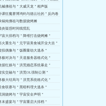
 机械佛祖与＂大威天龙＂相声版
 补课狂魔赛博鸿钧与德云社的＂反内卷
 铁锅炖佛祖与数据烧烤摊
 陆炎疑惑时间线慌乱
 宇宙大排档与＂降维打击烧烤摊＂
 浴火重生与＂元宇宙美食城开业大吉＂
 虚拟偶像与＂饭圈量劫大逃杀＂
 终极对决与＂天道服务器格式化＂
 数据红娘与＂洪荒婚恋系统暴走＂
 虚实交融与＂洪荒OL强制公测＂
 终极大结局与＂洪荒系统格式化＂
 美食联赛与＂黑暗料理大逃杀＂
 黑洞烧烤与＂宇宙安全声明＂
 终末盛宴与＂宇宙重启大排档＂