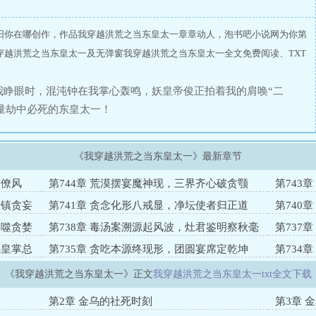
阳你在哪创作，作品我穿越洪荒之当东皇太一章章动人，泡书吧小说网为你第
穿越洪荒之当东皇太一及无弹窗我穿越洪荒之当东皇太一全文免费阅读、TXT
我睁眼时，混沌钟在我掌心轰鸣，妖皇帝俊正拍着我的肩唤“二
量劫中必死的东皇太一！
《我穿越洪荒之当东皇太一》最新章节
官僚风
第744章 荒漠摆宴魔神现，三界齐心破贪颚
第743
剿
难镇贪妄
第741章 贪念化形八戒显，净坛使者归正道
第740
山
反噬贪婪
第738章 毒汤案溯源起风波，灶君鉴明察秋毫
第737
劫
锅皇掌总
第735章 贪吃本源终现形，团圆宴席定乾坤
第734
炉
《我穿越洪荒之当东皇太一》正文
我穿越洪荒之当东皇太一txt全文下载
第2章 金乌的社死时刻
第3章 