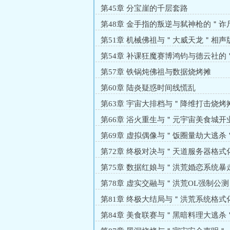
第45章 分宝崖的千层套路
第48章 金手指的叛逆与弑神枪的＂诈
＂
第51章 机械佛祖与＂大威天龙＂相声
第54章 补课狂魔赛博鸿钧与德云社的
战争＂
第57章 铁锅炖佛祖与数据烧烤摊
第60章 陆炎疑惑时间线慌乱
第63章 宇宙大排档与＂降维打击烧烤
第66章 浴火重生与＂元宇宙美食城开
第69章 虚拟偶像与＂饭圈量劫大逃杀
第72章 终极对决与＂天道服务器格式
第75章 数据红娘与＂洪荒婚恋系统暴
第78章 虚实交融与＂洪荒OL强制公测
第81章 终极大结局与＂洪荒系统格式
第84章 美食联赛与＂黑暗料理大逃杀