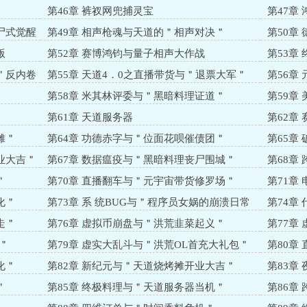
第46章 裤衩网兜捕灵宝
第47章
尸式觉醒
第49章 相声枪魂与天道的＂相声对决＂
第50章
版
第52章 赛博鸿钧与量子相声大作战
第53章
＂反内卷
第55章 天道4．0之直播带货与＂退票大军＂
第56章
第58章 米其林评委与＂黑暗料理证道＂
第59章
第61章 天道服务器
第62章
摊＂
第64章 功德赤字与＂位面花呗催债团＂
第65章
业大吉＂
第67章 数据瘟疫与＂黑暗料理丧尸围城＂
第68章
＂
第70章 直播翻车与＂元宇宙带货修罗场＂
第71章
化＂
第73章 系 统BUG与＂程序员女娲的崩溃日常
第74章
＂
走＂
第76章 虚拟币崩盘与＂洪荒韭菜起义＂
第77章
＂
第79章 虚实大乱斗与＂洪荒OL首充大礼包＂
第80章
化＂
第82章 新纪元与＂天道烧烤摊开业大吉＂
第83章
＂
第85章 终极料理与＂天道服务器当机＂
第86章