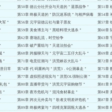
＂
＂
第50章 德云分社开业与天道的＂退票战争＂
第51章
第53章 终极天道的＂防沉迷系统＂与相声病毒
第54章
战争＂
大军＂
第56章 元宇宙德云社与量子票友
第57章
＂
第59章 美食博主与＂黑暗料理大逃杀＂
第60章
第62章 赛场乱流，时空纷争
第63章
＂
第65章 破产重组与＂天道法拍会”
第66章
城＂
第68章 跨服聊天与＂元宇宙二五仔大乱斗＂
第69章
场＂
第71章 电竞狂潮与＂洪荒峡谷大乱斗＂
第72章
崩溃日常
第74章 代 码重构与＂洪荒3．0公测暴走＂
第75章
＂
第77章 虚拟照进现实与＂洪荒OL强制公测＂
第78章
大礼包＂
第80章 直播带货与＂洪荒元宇宙购物节＂
第81章
吉＂
第83章 夜市危机与＂混沌食材暴走＂
第84章
＂
第86章 跨次元外卖与＂歌者文明差评危机＂
第87章
第89章 终极烤宴与＂四维克莱因瓶大逃杀＂
第90章