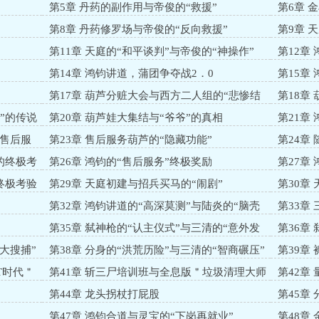
第5章 丹药的副作用与帝俊的“救援”
第6章 
第8章 丹药修罗场与帝俊的“反向救援”
第9章 
第11章 天庭的“和平谈判”与帝俊的“神操作”
第12章
第14章 鸿钧讲道，蒲团争夺战2．0
第15章
第17章 葫芦分赃大会与西方二人组的“悲惨结
第18章
局”
”的传说
第20章 葫芦娃大集结与“爷爷”的真相
第21章
“售后服
第23章 售后服务葫芦的“隐藏功能”
第24章
的终极考
第26章 鸿钧的“售后服务”终极奖励
第27章
终极考验
第29章 天庭初建与招兵买马的“闹剧”
第30章
第32章 鸿钧讲道的“高深莫测”与陆炎的“脑壳
第33章
疼”
失灵”
第35章 弑神枪的“认主仪式”与三清的“意外发
第36章
现”
击”
荒大搜捕”
第38章 分身的“洪荒历险”与三清的“智商碾压”
第39章
T时代＂
第41章 斩三尸培训班与全息版＂垃圾清理大师
第42章
＂
第44章 龙头拐杖打屁股
第45章
第47章 鸿钧合道与灵宝的“下岗再就业”
第48章