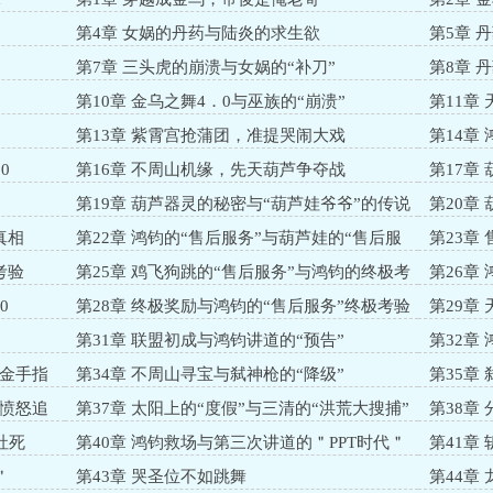
第4章 女娲的丹药与陆炎的求生欲
第5章 
第7章 三头虎的崩溃与女娲的“补刀”
第8章 
第10章 金乌之舞4．0与巫族的“崩溃”
第11章
第13章 紫霄宫抢蒲团，准提哭闹大戏
第14章
0
第16章 不周山机缘，先天葫芦争夺战
第17章
局”
第19章 葫芦器灵的秘密与“葫芦娃爷爷”的传说
第20章
真相
第22章 鸿钧的“售后服务”与葫芦娃的“售后服
第23章
务”
考验
第25章 鸡飞狗跳的“售后服务”与鸿钧的终极考
第26章
验
0
第28章 终极奖励与鸿钧的“售后服务”终极考验
第29章
3．0
第31章 联盟初成与鸿钧讲道的“预告”
第32章
疼”
“金手指
第34章 不周山寻宝与弑神枪的“降级”
第35章
现”
“愤怒追
第37章 太阳上的“度假”与三清的“洪荒大搜捕”
第38章
社死
第40章 鸿钧救场与第三次讲道的＂PPT时代＂
第41章
＂
＂
第43章 哭圣位不如跳舞
第44章