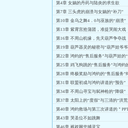
第4章 女娲的丹药与陆炎的求生欲
第7章 三头虎的崩溃与女娲的“补刀”
第10章 金乌之舞4．0与巫族的“崩溃”
第13章 紫霄宫抢蒲团，准提哭闹大戏
第16章 不周山机缘，先天葫芦争夺战
第19章 葫芦器灵的秘密与“葫芦娃爷爷
第22章 鸿钧的“售后服务”与葫芦娃的
务”
第25章 鸡飞狗跳的“售后服务”与鸿钧
验
第28章 终极奖励与鸿钧的“售后服务”
3．0
第31章 联盟初成与鸿钧讲道的“预告”
第34章 不周山寻宝与弑神枪的“降级”
第37章 太阳上的“度假”与三清的“洪
第40章 鸿钧救场与第三次讲道的＂PP
第43章 哭圣位不如跳舞
第46章 裤衩网兜捕灵宝