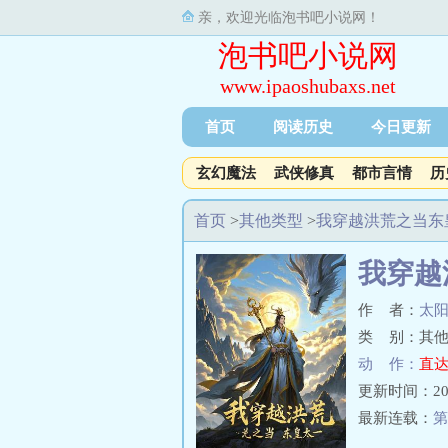
亲，欢迎光临泡书吧小说网！
泡书吧小说网
www.ipaoshubaxs.net
首页
阅读历史
今日更新
玄幻魔法
武侠修真
都市言情
历
首页
>
其他类型
>
我穿越洪荒之当东
我穿越
作 者：
太
类 别：其他
动 作：
直达
更新时间：2024-
最新连载：
第