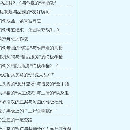
金乌之舞2．0与帝俊的“神助攻”
天庭初建与巫族的“友好访问”
 鸿钧成圣，紫霄宫寻道
 鸿钧讲道结束，蒲团争夺战3．0
 葫芦炼化大作战
 鸿钧老祖的“惊喜”与葫芦娃的真相
 随机惩罚与“售后服务”的终极考验
 鸿钧的“售后服务”终极考验2．0
 天庭招兵买马的“洪荒大乱斗”
 三头虎的“意外登场”与陆炎的“金手指
 弑神枪的“认主仪式”与三清的“愤怒追
 裤衩引发的血案与河图的终极社死
 量子黑板上的＂三尸杀毒软件＂
 分宝崖的千层套路
 金手指的叛逆与弑神枪的＂诈尸式觉醒