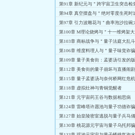
第91章 新纪元与＂跨宇宙卫生突击检
第94章 真空摆盘与＂绝对零度生死时
第97章 引力波雕花与＂曲率泡沙拉碗
第100章 M理论烧烤与＂十一维烤架
第103章 商标战争与＂量子法庭大乱
第106章 维度料理人与＂量子味觉诈
第109章 量子美食街：孟婆汤引发的
斗
第112章 美食街的量子崩坏与直播闹
第115章 量子孟婆汤与奈何桥网红危
第118章 虚拟灶神与青铜觉醒者
第121章 元宇宙药王谷与数据相思病
第124章 雷峰塔许愿池与量子功德诈
第127章 始皇陵密室逃脱与量子兵马
第130章 桃花源元宇宙与量子乌托邦
第133章 瑶池元宇宙与量子蟠桃气泡