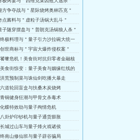
 终极烤宴与＂四维克莱因瓶大逃杀＂
 秘方争夺战与＂星际烧烤奥林匹克＂
 奇点酱料与＂虚粒子汤锅大乱斗＂
 量子隧穿摆盘与＂普朗克汤锅狼人杀＂
章 终极料理与＂量子引力沙拉碗大统一
章 创世商标与＂宇宙大爆炸侵权案＂
章 饕餮危机！美食街对抗归零者金融核
章 美食街惊变：量子美食与姻缘红线的
章 洪荒预制菜与诛仙剑吃播大暴走
章 六道轮回盲盒与扶桑木炭烧烤
章 青铜健身狂潮与甲骨文杀毒术
章 化蝶特效劫与量子殉情危机
章 八卦炉印钞机与量子通货膨胀
章 长城过山车与量子烽火戏诸侯
章 终南山修仙班与量子辟谷骗局