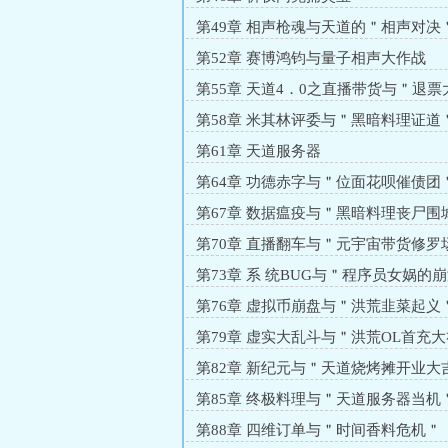
第49章 相声枪魂与天道的＂相声对决
第52章 赛博鸿钧与量子相声大作战
第55章 天道4．0之直播带货与＂退票
第58章 米其林评委与＂黑暗料理证道
第61章 天道服务器
第64章 功德赤字与＂位面花呗催债团
第67章 数据瘟疫与＂黑暗料理丧尸围
第70章 直播翻车与＂元宇宙带货修罗
第73章 系 统BUG与＂程序员女娲的
＂
第76章 虚拟币崩盘与＂洪荒韭菜起义
第79章 虚实大乱斗与＂洪荒OL首充
第82章 新纪元与＂天道烧烤摊开业大
第85章 终极料理与＂天道服务器当机
第88章 四维订单与＂时间香料危机＂