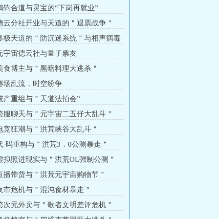
 鸿钧合道与灵宝的“下岗再就业”
 德云分社开业与天道的＂退票战争＂
 终极天道的＂防沉迷系统＂与相声病毒
 元宇宙德云社与量子票友
 美食博主与＂黑暗料理大逃杀＂
 赛场乱流，时空纷争
 破产重组与＂天道法拍会”
 跨服聊天与＂元宇宙二五仔大乱斗＂
 电竞狂潮与＂洪荒峡谷大乱斗＂
 代 码重构与＂洪荒3．0公测暴走＂
 虚拟照进现实与＂洪荒OL强制公测＂
 直播带货与＂洪荒元宇宙购物节＂
 夜市危机与＂混沌食材暴走＂
 跨次元外卖与＂歌者文明差评危机＂