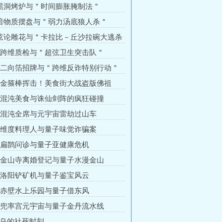
 黑洞烤炉与＂时间膨胀腌制法＂
 暗物质摆盘与＂弱力汤底狼人杀＂
 弦论雕花与＂卡拉比－丘沙拉碗大逃杀
章 跨维质检与＂超弦卫生突击队＂
章 二向箔招牌与＂跨维反诈特别行动＂
章 金箍棒挥击！美食街大战盗版佛祖
章 混沌美食与诛仙剑阵的疯狂碰撞
章 混沌全席与元宇宙雷劫过山车
章 维度料理人与量子味觉诈骗案
章 扁鹊问诊与量子亚健康危机
章 金山寺离婚登记与量子水漫金山
章 洛阳铲矿机与量子鉴宝风云
章 赤壁水上乐园与量子借东风
章 兜率宫元宇宙与量子金丹流水线
金乌的社死时刻