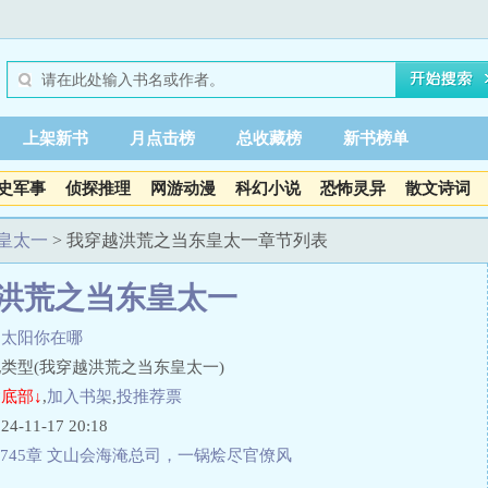
上架新书
月点击榜
总收藏榜
新书榜单
史军事
侦探推理
网游动漫
科幻小说
恐怖灵异
散文诗词
皇太一
> 我穿越洪荒之当东皇太一章节列表
洪荒之当东皇太一
阳太阳你在哪
类型(我穿越洪荒之当东皇太一)
底部↓
,
加入书架
,
投推荐票
11-17 20:18
745章 文山会海淹总司，一锅烩尽官僚风