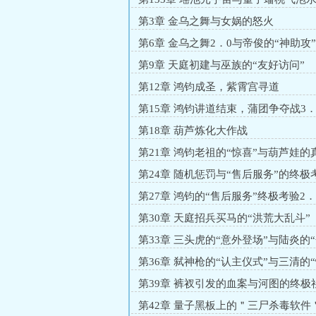
第3章 金乌之舞与女娲的怒火
第6章 金乌之舞2．0与帝俊的“神助攻”
第9章 天庭初建与巫族的“友好访问”
第12章 鸿钧成圣，紫霄宫寻道
第15章 鸿钧讲道结束，蒲团争夺战3．
第18章 葫芦炼化大作战
第21章 鸿钧老祖的“惊喜”与葫芦娃的
第24章 随机惩罚与“售后服务”的终极
第27章 鸿钧的“售后服务”终极考验2．
第30章 天庭招兵买马的“洪荒大乱斗”
第33章 三头虎的“意外登场”与陆炎的
失灵”
第36章 弑神枪的“认主仪式”与三清的
击”
第39章 裤衩引发的血案与河图的终极
第42章 量子黑板上的＂三尸杀毒软件