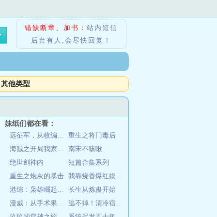
错缺断章、加书：
站内短信
后台有人,会尽快回复！
其他类型
妹纸们都在看：
远征军，从收编溃兵开始称霸南洋
重生之将门毒后
海贼之开局我家没了
南宋不咳嗽
绝世剑神内
短篇合集系列
重生之炮灰的暴击
我靠烧香爆红娱乐圈
港综：枭雄崛起，从铜锣湾开始
长生从炼蛊开始
漫威：从手术果实开始无敌
逃不掉！清冷宿主又被病娇强制爱
玖玖的穿越之旅
系统迟发五十年，老太退休成团宠