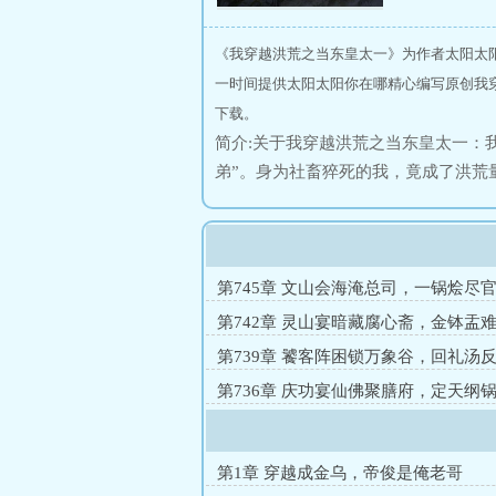
《我穿越洪荒之当东皇太一》为作者太阳太
一时间提供太阳太阳你在哪精心编写原创我
下载。
简介:关于我穿越洪荒之当东皇太一：
弟”。身为社畜猝死的我，竟成了洪荒
第745章 文山会海淹总司，一锅烩尽
第742章 灵山宴暗藏腐心斋，金钵盂
僧
第739章 饕客阵困锁万象谷，回礼汤
肠
第736章 庆功宴仙佛聚膳府，定天纲
司
第1章 穿越成金乌，帝俊是俺老哥