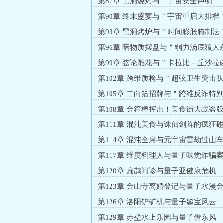
第87章 黑洞烧烤与＂宇宙安全声明＂
第90章 终末盛宴与＂宇宙重启大排档
第93章 黑洞烤炉与＂时间膨胀腌制法
第96章 暗物质摆盘与＂弱力汤底狼人
第99章 弦论雕花与＂卡拉比－丘沙拉
＂
第102章 跨维质检与＂超弦卫生突击
第105章 二向箔招牌与＂跨维反诈特
第108章 金箍棒挥击！美食街大战盗
第111章 混沌美食与诛仙剑阵的疯狂
第114章 混沌全席与元宇宙雷劫过山
第117章 维度料理人与量子味觉诈骗
第120章 扁鹊问诊与量子亚健康危机
第123章 金山寺离婚登记与量子水漫
第126章 洛阳铲矿机与量子鉴宝风云
第129章 赤壁水上乐园与量子借东风