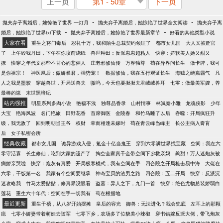
上一页
第1 - 50章
下一页
-
-
抛夫弃子离婚后，她惊艳了世界 一灯月
抛夫弃子离婚后，她惊艳了世界全文阅读
抛夫弃子离
-
-
婚后，她惊艳了世界txt下载
抛夫弃子离婚后，她惊艳了世界最新章节
好看的其他类型小说
大家在看
重生之将门毒后
彩礼十万，我和陌生总裁契约领证了
都市女儿国
大人又被贬官
了
上午毁我丹田，下午在你坟前烧纸
兽世种田：反派崽崽超粘人
快穿：娇软美人她又甜又
撩
快穿之年代文那些不甘心的悲催人
庄老邪修仙传
万界独尊
苟在异界问长生
做卡牌，我可
是你祖宗！
神医凰后：傲娇暴君，强势宠！
数据修仙，我在五行观证长生
海贼之绝巅霸气
凡
人之我是墨蛟
穿越兽世，开局送兽夫
嗷呜，今天也要揪揪夫君绒绒兽耳
七零：做最美军嫂，养
最棒的崽
末世黑暗纪
站内强推
明星系列多肉小说
艳福不浅
独尊品香录
山村情事
林岚秦小雅
龙魂侠影
少年
大宝
艳海风波
名门艳旅
田野花香
首席御医
金陵春
和竹马睡了以后
吞噬：开局疯狂升
级，我无敌了
回到明朝当王爷
权财
幸而相逢未嫁时
苟在青云峰当峰主
长公主病入膏肓
后
女子私密会所
经典收藏
都市女儿国
诡异游戏入侵，氪金十亿当鬼王
穿到六零满世界找宝藏
空间：我在六
零守活寡
长生修仙，吃到大家的遗产了
掏空全家真千金带空间下乡救亲妈
齁甜！万人迷炮灰被
病娇亲哭啦
快穿：炮灰有真爱
开局极寒模式，我有空间在手
四合院之开局枪击易中海
大佬在
六零，干饭第一名
我家有个空间要继承
神奇宝贝的渣男之路
四合院：五二开局
快穿：反派沉
迷攻略我
竹马太爱贴贴，修真界没眼看
盗墓：异人之下，九门一首
快穿：绝色尤物总装娇弱白
莲花
重生六十年代：空间在手一切我有
苟在根据地
最近更新
重生千禧，从八岁开始摆摊
皇后的容光
御兽：无法进化？我会兜底
左耳上的那颗
痣
七零小娇妻带着萌娃去随军
七零下乡，农场多了位貌美小辣椒
穿书错嫁反派大佬，带飞炮灰