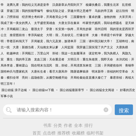
帝
龙腾九霄：我的结义兄弟是皇帝
汉鼎新章从丹阳到天下
核爆扶桑后，我重生北宋
乱世棋
谋
穿越三国：我的技能带编号
修仙无耻之徒，穿越大明之意难平
马奴的帝王路
赵云别传
明
末：刀劈崇祯
经济博士考科举，开局卷哭众少爷
三国董牧传：董卓的董，放牧的牧
大宋开局：
我成了第一美女的男人
太平盛世英雄血
大唐太宗在秦末
咋家世代贱民，我却金榜题名
逆天林
冲：开局截胡二龙山
最强太子
穿唐：长安第一纨绔，开局先抄家
琼州启明
我的室友是西班牙
公主
推背图前传：李淳风秘史
大明：我，天命状元，打爆全球
大秦：帝师是个科学家
穿越大
明：带着百科闯天下
开局被卖，我六元及第，族谱单开
三国：请叫我汉献大帝！
五胡终结，南
北一统
大唐：新婚当夜，天仙抱女来认爹
人间监国
我穿越三国实现了共产主义
大唐执棋
人
欧越神农：开局瓯江，万里山河
崇祯：我这一生如履薄冰
谋定乾坤，我为执棋人
凤隐九
宸
重生：我的帝王路
龙血三国：天命重启者
大明日月：重生朱雄英，我即天命
水浒武松：开
局杀李逵，重铸梁山
我在明末当流民
我，崇祯，开局清算东林党
三国：开局硬抢徐州
青铜帝
国特种兵与墨家机关
大唐长生者：看尽大唐风华
隋唐诡事辑录
明末新帝：崇祯的时空革命
大
秦：横扫全球
亮剑：战场收割，从搬空炮楼开始
开局给秦始皇直播大秦亡了
暴君崇祯：再续大
明三百年！
-
-
-
-
国公凶猛 浪子边城
国公凶猛txt下载
国公凶猛最新章节
国公凶猛全文阅读
好看的历史
军事小说
搜索
书库
分类
作者
全本
排行
首页
点击榜
推荐榜
收藏榜
临时书架