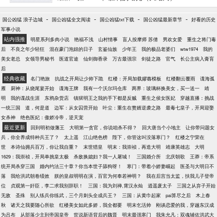
李浩就开始了自己从炊事兵到将军的战斗生涯……
-
-
-
-
国公凶猛 浪子边城
国公凶猛全文阅读
国公凶猛txt下载
国公凶猛最新章节
好看的历史
军事小说
站内强推
明星系列多肉小说
艳福不浅
山村情事
盲人按摩师 苏倩
男欢女爱
重生之将门毒
后
不良之年少轻狂
混在豪门泡妞的日子
玄鉴仙族
少年王
我的极品老婆们
wtw1974
我的
美女老总
女领导男秘书
医道官途
仙剑御香录
万古最强宗
剑徒之路
官气
长公主病入膏肓
后
经典收藏
名门艳旅
抗战之开局让少帅下跪
红楼：开局加载嫪毐模板
红楼翻云覆雨
谍海孤
雁
厨神：从烧尾宴开始
谍海王牌
我有一个沃尔玛仓库
两界：玻璃杯换美女，买一送一
靖
明
我的谍战生涯
东鸦杂货店
镇狱明王之我的手下都是反贼
重生之侯女医妃
穿越直播：挑战
一统三国
道，何是道
边军：从女囚营开始
叶尘：重生在赘婿逆袭之路
最毒七皇子，开局迎娶
女杀神
绝色医妃：傲娇冷帝，逆天宠
最近更新
回到明初做藩王
大明第一贪官，你说咱杀不得？
回大唐当个小地主
让你带问题女
兵，你全养成特种兵王了？
太上遥
江山绝色榜
陛下，你管这叫没落寒门？
红楼之宁荣在
世
本诗仙拥兵百万，你让我自重？
末世猎皇
明末：我崇祯，再造大明
靖康英雄志
大明
1629：我崇祯，开局单挑皇太极
杀敌换媳妇？我一人屠城！
三国婚介所
北庆朝歌
王莽：帝系
统开局杀穿三国
婚内约法三十章？你当本世子舔狗呀！
寒门：带着小娇妻崛起
医圣与大明日不
落
我给洪武朝卷绩效
朕的皇叔明明在演，百官为何奉若神明？
我在后宫当太监，扶我儿子登帝
位
贞观第一奸臣，李二求我别辞职！
三国：我为刘禅,霄汉永灿
逍遥废太子
三国之从弃子开始
无敌
圣殊
别人练兵你练武，三个月刺头全成兵王？
三国：从黄巾起家
pai算尽之后
木上春
秋
诸天之我要随心所欲
红楼美女如此多娇，我全都要
明末乞活帅
刚谈恋爱的我，穿越东汉成
为吕布
从部落少主到帝国皇帝
世说新语背后的魏晋
明末最强寒门
我朱允凡：双魂辅佐洪武大