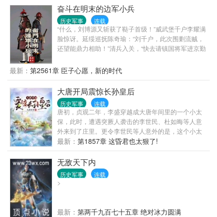
奋斗在明末的边军小兵
历史军事
连载
“什么，刘博源又斩获了鞑子首级！”威武堡千户李耀满
脸惊讶。延绥巡抚陈奇瑜：“刘千户，此次围剿流贼，
还望能鼎力相助！”清兵入关，“快去请镇国将军进京勤
王！”崇祯坐在龙椅上大声惊呼。
最新：
第2561章 臣子心愿，新的时代
大唐开局震惊长孙皇后
历史军事
连载
唐初，贞观二年，李盛穿越成大唐年间里的一个小太
保，此时，遭遇突厥人袭击的李世民、杜如晦等人意
外来到了庄里。更令李世民等人意外的是，这个小太
保家中的东西竟然很不一般！“李盛，化学反应是什
最新：
第1857章 这昏君也太狠了!
么？吸热反应又是何物？”李盛：“我...biqu8.com
无敌天下内
历史军事
连载
>
最新：
第两千九百七十五章 绝对冰力圆满