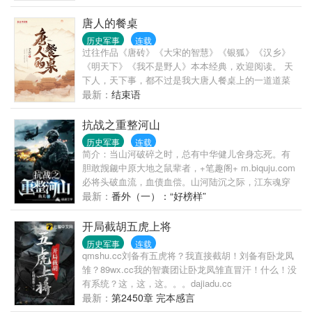
唐人的餐桌
历史军事
连载
过往作品《唐砖》《大宋的智慧》《银狐》《汉乡》
《明天下》《我不是野人》本本经典，欢迎阅读。 天
下人，天下事，都不过是我大唐人餐桌上的一道道菜
肴。 虽然原始的食材便具有食物原始的风情，云初还
最新：
结束语
是认为，最美味的食物还是需要经过分割，烹调，处
置，最后端上桌的食物才是最符合大唐人肠胃的食
抗战之重整河山
物。 清蒸，红烧，爆炒，炖煮……天下有多少事，庖
历史军事
连载
厨便有多少种烹调手段。 不论是高句丽，突厥，吐
简介：当山河破碎之时，总有中华健儿舍身忘死。有
蕃，吐谷浑，薛延陀，铁勒……还是长鲸，猛虎，巨
胆敢觊觎中原大地之鼠辈者，+笔趣阁+ m.biquju.com
鲨，饿狼，在大唐这个熔炉铁锅里都能烹调出绝世美
必将头破血流，血债血偿。山河陆沉之际，江东魂穿
味…… 再加上李治，武瞾，长孙无忌，褚遂良，李
抗日战场，从淞沪会战开始，带领一个个中华热血男
最新：
番外（一）：“好榜样”
绩，程咬金等等绝世调料，不论是色香味总会有一样
儿，杀倭寇，复河山。我们的，必不让人夺了去。属
让你难以忘怀。 云初希望这样的豪华宴会上，绝对应
于我们的，也将取回来。侵中华者，必惩之！！！
开局截胡五虎上将
该有自己的一个座位 ！ 现如今，美味已经烹调完毕
历史军事
连载
——云初铺好餐巾，拿起割鹿刀，双眼微闭，准备享
qmshu.cc刘备有五虎将？我直接截胡！刘备有卧龙凤
受一顿前所未有的大餐，以满足自己饥渴的肠胃。
雏？89wx.cc我的智囊团让卧龙凤雏直冒汗！什么！没
有系统？这，这，这。。。dajiadu.cc
最新：
第2450章 完本感言