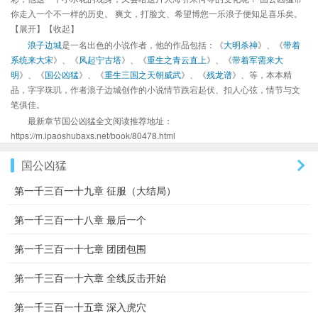
你走入一个不一样的历史。 爽文，打脸文、希望博您一乐浪子便知足喜乐矣。
【展开】【收起】
浪子边城
是一名出色的小说作者，他的作品包括：《
大明杀神
》、《
带着
系统来大宋
》、《
风起宁古塔
》、《
重生之青云直上
》、《
带着军需来大
明
》、《
国公凶猛
》、《
重生三国之天朝威武
》、《
残龙谱
》、等，本本精
品，字字珠玑，作者浪子边城创作的小说情节跌宕起伏、扣人心弦，情节与文
笔俱佳。
最新章节国公凶猛全文阅读推荐地址：
https://m.ipaoshubaxs.net/book/80478.html
国公凶猛
第一千三百一十九章 征服（大结局）
第一千三百一十八章 最后一个
第一千三百一十七章 团团包围
第一千三百一十六章 全线反击开始
第一千三百一十五章 深入虎穴