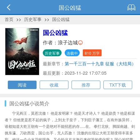
国公凶猛
首页
>>
历史军事
>>
国公凶猛
国公凶猛
作者：
浪子边城
历史军事
连载中
810 万字
最新章节：
第一千三百一十九章 征服（大结局）
最后更新：2023-11-22 17:07:05
阅读
收藏
推荐
TXT下载
国公凶猛小说简介
宁见阎王，莫惹沈傲！ 他是发明家？ 他是天才诗人？ 他是勋贵？他是权谋
者？ 但他更是惹不起的疯子，上到太子皇子，下到臣子藩王，在有外族异邦，
谁都知道大乾王朝有一个是绝对不能招惹的存......在。 拳打北狄、脚踩南越、剑
挑东瀛、刀砍西蛮，国公出手，无人匹敌！ 沈傲的出现让大乾王朝变得丰富多
彩，他这一个小水花的现身，又会给这片大海引来何等的变化呢？ 国公凶猛带