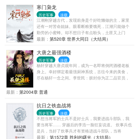
寒门枭龙
历史军事
连载
江潮刚穿越古代，发现前身是个好吃懒做的主，家里
还有一对苦命姐妹。眼看断粮要饿死，江潮只能做个
勤劳的小蜜蜂。却不想日子有点盼头，土匪又上门
了。都不想我活是吧？那我就先弄死你，我可是全能
最新：
第520章 世界大同日（大结局）
特工，先弄几颗土雷轰你娘的。土雷不怕？枪怕不
怕？要不就搞几门炮炸你玩玩！没事，数理化哥全
大唐之最强酒楼
能。你来再多，有的是办法对付你。朝为田舍郎，暮
历史军事
连载
登天子堂！从乡野到朝堂，江潮靠着领先这个时代千
杨轩穿越大唐贞观年间，成为一名即将倒闭酒楼老板
年的知识，竟渐渐握住了这个强盛王朝的脉搏。
身上。幸好绑定着最强厨神系统，古往今来的美食，
尽在杨轩一念之间。李世民：朕封你为正二品官员，
只需要你给朕做个满汉全席，如何？长乐公主：只要
你给本公主做什锦豆腐，我给你搭桥拉线，让你做我
最新：
第2004章 普通
唐朝公主的乘龙快婿。程咬金：俺老程要吃长安烤
鸭！！！杨轩拍了拍大门：“都给我按照规矩来，全部
抗日之铁血战将
排队，别吵吵。”
历史军事
连载
不想当将军的士兵不是好士兵，我要进战斗部队，我
要当将军…… 穿越后的李浩一脸狂妄说道。 炊事兵也
是兵，当好了炊事兵才有资格进战斗部队，当将
军…… 团首长狠狠瞪了一眼李浩回答 。 从此以后，
最新：
第1572章 胜利的曙光（大结局）