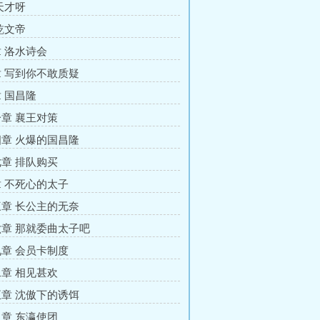
天才呀
乾文帝
 洛水诗会
 写到你不敢质疑
 国昌隆
章 襄王对策
章 火爆的国昌隆
章 排队购买
 不死心的太子
章 长公主的无奈
章 那就委曲太子吧
章 会员卡制度
章 相见甚欢
章 沈傲下的诱饵
章 东瀛使团