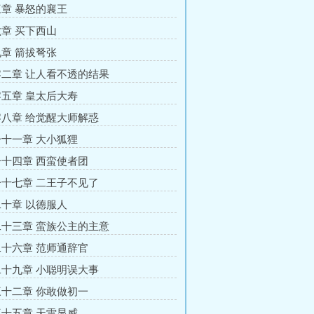
章 暴怒的襄王
章 买下西山
章 箭拔弩张
二章 让人看不透的结果
五章 皇太后大寿
八章 给觉醒大师解惑
十一章 大小狐狸
十四章 西蛮使者团
十七章 二王子不见了
十章 以德服人
十三章 蛮族公主的主意
十六章 范师通辞官
十九章 小聪明误大事
十二章 你敢做初一
十五章 天雷显威