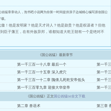
公凶猛章章动人，泡书吧小说网为你第一时间提供浪子边城精心编写原创国公
下载。
沈傲！他是发明家？他是天才诗人？他是勋贵？他是权谋者？但他
下到臣子藩王，在有外族异邦，谁都知道大乾王朝有一个是绝对不
脚踩南越、剑挑东瀛、刀砍西蛮，国公出手，无人匹敌！沈傲的出现让
水花的现身，又会给这片大海引来何等的变化呢？国公凶猛带你走
、希望博您一乐浪子便知足喜乐矣。【展开】【收起】
《国公凶猛》最新章节
第一千三百一十八章 最后一个
第一千三
第一千三百一十五章 深入虎穴
第一千三
第一千三百一十二章 隗倩儿死乾安帝低头
第一千三
第一千三百零九章 迎接大华皇帝
第一千三
《国公凶猛》正文
国公凶猛txt全文下载
第二章 兽语术
第三章 