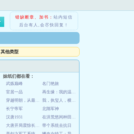
错缺断章、加书：
站内短信
后台有人,会尽快回复！
其他类型
妹纸们都在看：
武炼巅峰
名门艳旅
官居一品
再生缘：我的温柔暴君（全本+出版）
穿越明朝，从最穷国舅开始种田
我，执玺人，横推五千载
长宁帝军
北隋军神
汉唐1931
在洪荒悠闲种田的日子
大唐开局震惊长孙皇后李盛
带个系统去抗日
亮剑之军工系统
嗜血女特工：异能太子妃