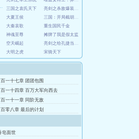
三国之袁氏天下
亮剑之杀敌爆装系统
大夏王侯
三国：开局截胡刘备娶糜贞
大秦哀歌
重生国民千金
神魂至尊
摊牌了我是假太监
空天崛起
亮剑之给孔捷当警卫
大明之虎
宋骑天下
百一十七章 团团包围
百一十四章 百万大军向西去
百一十一章 同阶无敌
百零八章 最后的计划
香皂面世