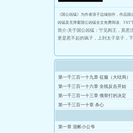
《国公凶猛》为作者浪子边城创作，作品国
凶猛及无弹窗国公凶猛全文免费阅读、TXT
简介:关于国公凶猛：宁见阎王，莫惹
更是惹不起的疯子，上到太子皇子，
能招惹的存......在。拳打北狄、
大乾王朝变得丰富多彩，他这一个小
入一个不一样的历史。爽文，打脸文
第一千三百一十九章 征服（大结局）
第一千三百一十六章 全线反击开始
第一千三百一十三章 俄骨打的决定
第一千三百一十章 杀心
第一章 混帐小公爷