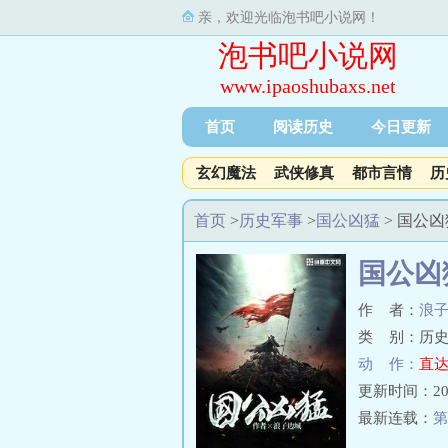
亲，欢迎光临泡书吧小说网！
泡书吧小说网
www.ipaoshubaxs.net
首页
阅读历史
今日更新
玄幻魔法
武侠修真
都市言情
历
首页
>
历史军事
>
国公凶猛
> 国公
国公凶
作 者：
浪
类 别：历史
动 作：
直达
更新时间：2026-
最新连载：
第