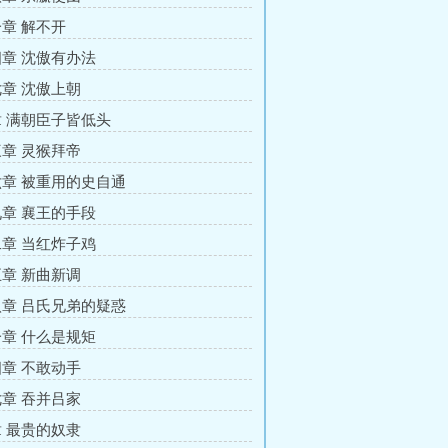
章 解不开
章 沈傲有办法
章 沈傲上朝
 满朝臣子皆低头
章 灵猴拜帝
章 被重用的史自通
章 襄王的手段
章 当红炸子鸡
章 新曲新调
章 吕氏兄弟的疑惑
章 什么是规矩
章 不敢动手
章 吞并吕家
 最贵的奴隶