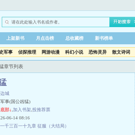
上架新书
月点击榜
总收藏榜
新书榜单
史军事
侦探推理
网游动漫
科幻小说
恐怖灵异
散文诗词
凶猛章节列表
猛
子边城
军事(国公凶猛)
底部↓
,
加入书架
,
投推荐票
06-14 08:16
一千三百一十九章 征服（大结局）