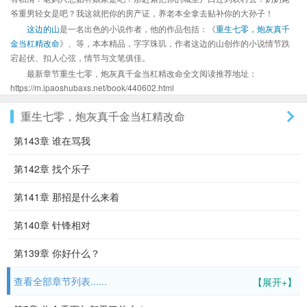
爷重男轻女是吧？我这就把你的房产证，养老本全拿去贴补你的大孙子！
这边的山
是一名出色的小说作者，他的作品包括：《
重生七零，炮灰真千
金当杠精改命
》、等，本本精品，字字珠玑，作者这边的山创作的小说情节跌
宕起伏、扣人心弦，情节与文笔俱佳。
最新章节重生七零，炮灰真千金当杠精改命全文阅读推荐地址：
https://m.ipaoshubaxs.net/book/440602.html
重生七零，炮灰真千金当杠精改命
第143章 谁在骂我
第142章 找个乐子
第141章 那招是什么来着
第140章 针锋相对
第139章 你好什么？
查看全部章节列表......
【展开+】