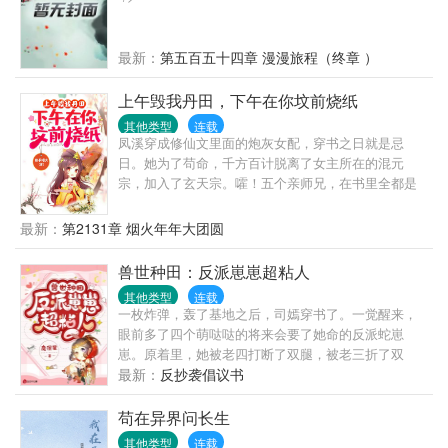
你家老公脸上的刀疤移位了！天，温馨你家老公开的
竟然是迈巴赫！天，你家老公不是助理，他才是总
裁！温馨看着人群中簇拥的俊美男人，攥紧拳头……
最新：
第五百五十四章 漫漫旅程（终章 ）
上午毁我丹田，下午在你坟前烧纸
其他类型
连载
凤溪穿成修仙文里面的炮灰女配，穿书之日就是忌
日。她为了苟命，千方百计脱离了女主所在的混元
宗，加入了玄天宗。嚯！五个亲师兄，在书里全都是
女主的舔狗，一个比一个死的惨。凤溪邪魅一笑：“舔
狗了不起吗？有我狗吗？”大师兄身中剧毒，只有女主
最新：
第2131章 烟火年年大团圆
的血能够解毒，从此成了女主的资深舔狗，最后却被
女主一脚踹入万丈魔渊，魂飞魄散？凤溪屁颠屁颠端
兽世种田：反派崽崽超粘人
来一大盆狗血：“师兄，喝我的！我的剂量大，药效
其他类型
连载
足！”吞服完解毒丹，正准备割破手指的女
一枚炸弹，轰了基地之后，司嫣穿书了。一觉醒来，
主：“……”二师兄身具餍族皇族血脉，女主给了他隐藏
眼前多了四个萌哒哒的将来会要了她命的反派蛇崽
血脉的丹药，从此二师兄心甘情愿为女主出生入死，
崽。原着里，她被老四打断了双腿，被老三折了双
哪怕最后被女主推出去当替死鬼也甘之如饴？凤溪拿
臂，被老二弄瞎了双眼，被老大刺穿心脏一命呜呼。
最新：
反抄袭倡议书
出人族餍族友好一万年的盟约：“二师兄，尽情展示你
司嫣两腿一蹬。不，老娘不能躺...
高贵的餍族皇族血脉吧！万千少女为你痴为你狂为你
苟在异界问长生
咣咣撞大墙！”女主看着手里需要三个月服用一次的隐
血丹：“……”凤溪的人生信条：做得狗中狗，方为人上
其他类型
连载