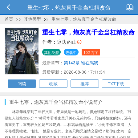
重生七零，炮灰真千金当杠精改命
首页
>>
其他类型
>>
重生七零，炮灰真千金当杠精改命
重生七零，炮灰真千金当杠精改命
作者：
这边的山
其他类型
连载中
102 万字
最新章节：
第143章 谁在骂我
最后更新：2026-08-06 17:11:34
阅读
收藏
推荐
TXT下载
重生七零，炮灰真千金当杠精改命小说简介
林霜华魂穿到了年代文里，开局就是一地鸡毛，但她绑定了杠精系统。“只
要杠人就能拿积分？”林霜华看着家里只关心兄弟的爸，只贴补娘家的妈，还有
看重男丁，重男轻女的姥爷和奶奶……林霜华撸起袖子，“小树不修不直溜，人
不修理艮啾啾。”抬杠，她是专业的。老爸只顾兄弟情义是吧？那你们之间一定
有私情！老妈只想贴补娘家是吧？那赶紧把你的城里户口迁到农村去！奶奶姥