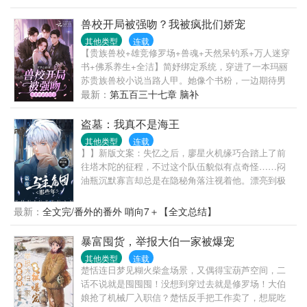
兽校开局被强吻？我被疯批们娇宠
其他类型
连载
【贵族兽校+雄竞修罗场+兽魂+天然呆钓系+万人迷穿
书+佛系养生+全洁】简妤绑定系统，穿进了一本玛丽
苏贵族兽校小说当路人甲。她像个书粉，一边期待男
主们的出场，一边偷偷打赌女主最终会更爱谁。是容
最新：
第五百三十七章 脑补
貌出尘的F1，高冷禁欲的F2？还是温柔绿茶的F3，沉
稳腹黑的F4？又或者是手段残忍的F5，自私阴狠的
盗墓：我真不是海王
F6，以及疯魔病态的F7？他们总有办法让女主自愿走
其他类型
连载
进他们的囚笼。女主恐惧他们的靠近，厌恶他们高高
】】新版文案：失忆之后，廖星火机缘巧合踏上了前
在上的施舍，却又不得不躲在他们的庇护伞下。寿终
往塔木陀的征程，不过这个队伍貌似有点奇怪……闷
正寝前，她许愿自由，希望下辈子再也不要跟F7纠缠
油瓶沉默寡言却总是在隐秘角落注视着他。漂亮到极
在一起。——系统告诉简妤：你只是路人甲，相当于
致的解语花似乎也盯上了他。天真无邪的小同志总是
一块背景板，没人会注意到你。简妤放心地看完剧
奇奇怪怪的。戴着墨镜的瞎子做出了出乎意料的事
最新：
全文完/番外的番外 哨向7＋【全文总结】
情，小声口嗨：死丫头，吃这么好，让我也来演两集
情。廖星火发现……他在这个队伍里好像有点不安
啊！系统难得遇到跟自己有共识的宿主。它偷偷跑去
全。旧版文案：廖星火是个没有过去的人，失去了所
暴富囤货，举报大伯一家被爆宠
跟主系统打了一架，成功为简妤争取到了重生副本。
有记忆，据说把他送到医院的女人一出现就要带他去
于是，简妤发现女主变了，剧情也偏了。她开始被人
其他类型
连载
塔木陀。所有要去塔木陀的人似乎都有许多秘密。但
楚恬连日梦见糊火柴盒场景，又偶得宝葫芦空间，二
偷窥，频繁收到阴暗疯批们的情书，衣裙，首饰，甚
为什么他也深陷其中……
话不说就是囤囤囤！没想到穿过去就是修罗场！大伯
至是代表贵族最高层的紫色胸针。那些本该对女主痴
娘抢了机械厂入职信？楚恬反手把工作卖了，想屁吃
迷不悟的男主们，眼睛死死黏在了她身上。而女主，