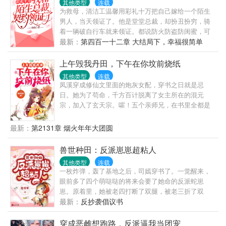
其他类型
连载
为救母，清洁工温馨用彩礼十万把自己嫁给一个陌生
男人，当天领证了。他是堂堂总裁，却扮丑扮穷，骑
着一辆破自行车就来领证。都说防火防盗防闺蜜，可
她天天就防他。“喂！女人，吃了臭豆腐必须刷
最新：
第四百一十二章 大结局下，幸福很简单
牙！”“喂！女人，马桶用了要消毒呀！”有人说，总裁
大人一表人才，不近女色，是南城所有女人的梦中情
上午毁我丹田，下午在你坟前烧纸
人。而她说，他粗狂丑陋，又穷又闷骚直到真相大
其他类型
连载
白……天，温馨，你家老公的胡子飞了！天，温馨，
凤溪穿成修仙文里面的炮灰女配，穿书之日就是忌
你家老公脸上的刀疤移位了！天，温馨你家老公开的
日。她为了苟命，千方百计脱离了女主所在的混元
竟然是迈巴赫！天，你家老公不是助理，他才是总
宗，加入了玄天宗。嚯！五个亲师兄，在书里全都是
裁！温馨看着人群中簇拥的俊美男人，攥紧拳头……
女主的舔狗，一个比一个死的惨。凤溪邪魅一笑：“舔
狗了不起吗？有我狗吗？”大师兄身中剧毒，只有女主
最新：
第2131章 烟火年年大团圆
的血能够解毒，从此成了女主的资深舔狗，最后却被
女主一脚踹入万丈魔渊，魂飞魄散？凤溪屁颠屁颠端
兽世种田：反派崽崽超粘人
来一大盆狗血：“师兄，喝我的！我的剂量大，药效
其他类型
连载
足！”吞服完解毒丹，正准备割破手指的女
一枚炸弹，轰了基地之后，司嫣穿书了。一觉醒来，
主：“……”二师兄身具餍族皇族血脉，女主给了他隐藏
眼前多了四个萌哒哒的将来会要了她命的反派蛇崽
血脉的丹药，从此二师兄心甘情愿为女主出生入死，
崽。原着里，她被老四打断了双腿，被老三折了双
哪怕最后被女主推出去当替死鬼也甘之如饴？凤溪拿
臂，被老二弄瞎了双眼，被老大刺穿心脏一命呜呼。
最新：
反抄袭倡议书
出人族餍族友好一万年的盟约：“二师兄，尽情展示你
司嫣两腿一蹬。不，老娘不能躺...
高贵的餍族皇族血脉吧！万千少女为你痴为你狂为你
穿成恶雌想跑路，反派逼我当团宠
咣咣撞大墙！”女主看着手里需要三个月服用一次的隐