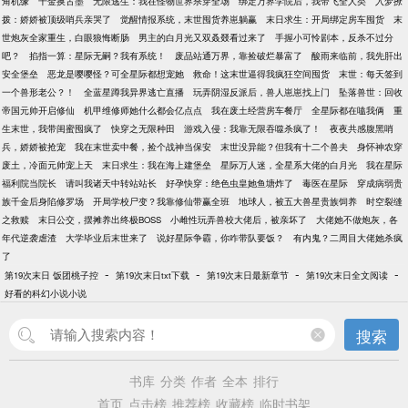
角机缘
千金换古墨
无限逃生：我在怪物世界杀穿全场
绑定万界学院后，我带飞全人类
入梦撩
拨：娇娇被顶级哨兵亲哭了
觉醒情报系统，末世囤货养崽躺赢
末日求生：开局绑定房车囤货
末
世炮灰全家重生，白眼狼悔断肠
男主的白月光又双叒叕看过来了
手握小可怜剧本，反杀不过分
吧？
掐指一算：星际无嗣？我有系统！
废品站通万界，靠捡破烂暴富了
酸雨来临前，我先肝出
安全堡垒
恶龙是嘤嘤怪？可全星际都想宠她
救命！这末世逼得我疯狂空间囤货
末世：每天签到
一个兽形老公？！
全蓝星蹲我异界逃亡直播
玩弄阴湿反派后，兽人崽崽找上门
坠落兽世：回收
帝国元帅开启修仙
机甲维修师她什么都会亿点点
我在废土经营房车餐厅
全星际都在嗑我俩
重
生末世，我带闺蜜囤疯了
快穿之无限种田
游戏入侵：我靠无限吞噬杀疯了！
夜夜共感腹黑哨
兵，娇娇被抢宠
我在末世卖中餐，捡个战神当保安
末世没异能？但我有十二个兽夫
身怀神农穿
废土，冷面元帅宠上天
末日求生：我在海上建堡垒
星际万人迷，全星系大佬的白月光
我在星际
福利院当院长
请叫我诸天中转站站长
好孕快穿：绝色虫皇她鱼塘炸了
毒医在星际
穿成病弱贵
族千金后身陷修罗场
开局学校尸变？我靠修仙带赢全班
地球人，被五大兽星贵族饲养
时空裂缝
之救赎
末日公交，摆摊养出终极BOSS
小雌性玩弄兽校大佬后，被亲坏了
大佬她不做炮灰，各
年代逆袭虐渣
大学毕业后末世来了
说好星际争霸，你咋带队要饭？
有内鬼？二周目大佬她杀疯
了
-
-
-
-
第19次末日 饭团桃子控
第19次末日txt下载
第19次末日最新章节
第19次末日全文阅读
好看的科幻小说小说
搜索
书库
分类
作者
全本
排行
首页
点击榜
推荐榜
收藏榜
临时书架