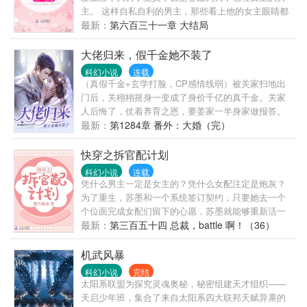
主。 这样自私自利的男主，那些看上他的女主眼睛都
瞎了吗？ 时倾偏偏不信邪，势要拯救那些被男主光环
最新：
第六百三十一章 大结局
笼罩之下或孤独终生，或死于非命的男配。 可是时倾
渐渐的发现不对劲，为什么那些男配们……看着都那
大佬归来，假千金她不装了
么眼熟呢？ 某系统顶着锅盖灰溜溜的逃跑，堪比光
科幻小说
连载
速。 某男配情真意切：“愿用我的全部时间，倾你一人
（真假千金+玄学打脸，CP感情线弱）被关家扫地出
的心。”
门后，关栩栩摇身一变成了身价千亿的真千金。关家
人后悔了，仗着养育之恩，要姜家一半身家做报答。
关栩栩冷笑一声，一道真言符，直接揭穿关家人的丑
最新：
第1284章 番外：大婚（完）
恶嘴脸。渣男想回头纠缠，关栩栩抬手就让他夜夜
见“祖宗”。堂兄堂妹看不上她，觉得她丢人。结果，宋
快穿之拆官配计划
家当家找上了门，“只要姜大师愿意出手救我女儿，条
科幻小说
连载
件随便提！”一向和姜家有旧怨的徐家舔着脸登门，“过
凭什么男主一定是女主的？凭什么女配注定是炮灰？
去都是小弟不懂事，只要姜大师肯帮忙，以后姜总是
为了重生，苏墨和一个系统签订契约，只要她去一个
我哥！”后来，连一向怼天怼地的堂弟也成了她的跟屁
个位面完成女配们留下的心愿，苏墨就能够重新活一
虫，“这是我唯一的姐！谁敢骂她，我骂他全家！”回过
回。 嗯，男主是武林盟主的儿子？那又如何？老娘武
最新：
第三百五十四 总裁，battle 啊！（36）
神的姜家人才知道，他们以为的小可怜居然是个真玄
功比他还高！然后苏墨就被男主拉去这样那样了。某
门大佬。驱邪，画符，救人，还要追金大腿。关栩栩
男：“我武功的确不如娘子，既然如此，为夫吃软饭也
机武风暴
表示，“我好忙。”褚·金大腿·北鹤主动分担压力：“不用
是不错的！” 啥？你让我一个丫鬟攻略傀儡太子？行
科幻小说
完结
追，已经是你的了。”
吧！只不过……为啥得我者就能得天下？摄政王也想
太阳系联盟为探究灵魂奥秘，秘密组建天才组织——
娶我？抱歉大叔！我们不约！抱起我的太子殿下就
天启少年班，集合了来自太阳系四大联邦天赋异禀的
跑…… 什么，我成了冷宫弃妃？怕什么，那个太监才