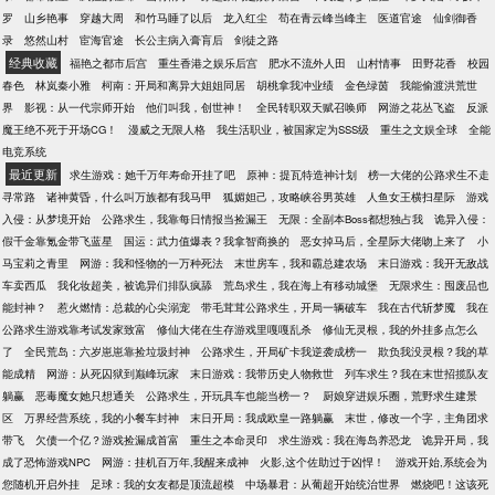
罗
山乡艳事
穿越大周
和竹马睡了以后
龙入红尘
苟在青云峰当峰主
医道官途
仙剑御香
录
悠然山村
宦海官途
长公主病入膏肓后
剑徒之路
经典收藏
福艳之都市后宫
重生香港之娱乐后宫
肥水不流外人田
山村情事
田野花香
校园
春色
林岚秦小雅
柯南：开局和离异大姐姐同居
胡桃拿我冲业绩
金色绿茵
我能偷渡洪荒世
界
影视：从一代宗师开始
他们叫我，创世神！
全民转职双天赋召唤师
网游之花丛飞盗
反派
魔王绝不死于开场CG！
漫威之无限人格
我生活职业，被国家定为SSS级
重生之文娱全球
全能
电竞系统
最近更新
求生游戏：她千万年寿命开挂了吧
原神：提瓦特造神计划
榜一大佬的公路求生不走
寻常路
诸神黄昏，什么叫万族都有我马甲
狐媚妲己，攻略峡谷男英雄
人鱼女王横扫星际
游戏
入侵：从梦境开始
公路求生，我靠每日情报当捡漏王
无限：全副本Boss都想独占我
诡异入侵：
假千金靠氪金带飞蓝星
国运：武力值爆表？我拿智商换的
恶女掉马后，全星际大佬吻上来了
小
马宝莉之青里
网游：我和怪物的一万种死法
末世房车，我和霸总建农场
末日游戏：我开无敌战
车卖西瓜
我化妆超美，被诡异们排队疯舔
荒岛求生，我在海上有移动城堡
无限求生：囤废品也
能封神？
惹火燃情：总裁的心尖溺宠
带毛茸茸公路求生，开局一辆破车
我在古代斩梦魇
我在
公路求生游戏靠考试发家致富
修仙大佬在生存游戏里嘎嘎乱杀
修仙无灵根，我的外挂多点怎么
了
全民荒岛：六岁崽崽靠捡垃圾封神
公路求生，开局矿卡我逆袭成榜一
欺负我没灵根？我的草
能成精
网游：从死囚狱到巅峰玩家
末日游戏：我带历史人物救世
列车求生？我在末世招揽队友
躺赢
恶毒魔女她只想通关
公路求生，开玩具车也能当榜一？
厨娘穿进娱乐圈，荒野求生建景
区
万界经营系统，我的小餐车封神
末日开局：我成欧皇一路躺赢
末世，修改一个字，主角团求
带飞
欠债一个亿？游戏捡漏成首富
重生之本命灵印
求生游戏：我在海岛养恐龙
诡异开局，我
成了恐怖游戏NPC
网游：挂机百万年,我醒来成神
火影,这个佐助过于凶悍！
游戏开始,系统会为
您随机开启外挂
足球：我的女友都是顶流超模
中场暴君：从葡超开始统治世界
燃烧吧！这该死