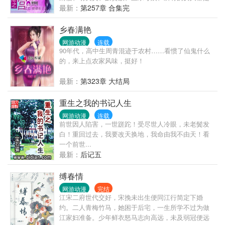
他的囊中之物，看他如何泡尽明星血亲，醒掌天下
最新：
第257章 合集完
权，醉卧美人膝，一切请关注《重生香港之娱乐后
宫》……
乡春满艳
网游动漫
连载
90年代，高中生周青混迹于农村……看惯了仙鬼什么
的，来上点农家风味，挺好！
最新：
第323章 大结局
重生之我的书记人生
网游动漫
连载
前世因人陷害，一世蹉跎！受尽世人冷眼，未老鬓发
白！重回过去，我要改天换地，我命由我不由天！看
一个前世...
最新：
后记五
缚春情
网游动漫
完结
江宋二府世代交好，宋挽未出生便同江行简定下婚
约。二人青梅竹马，她困于后宅，一生所学不过为做
江家妇准备。少年鲜衣怒马志向高远，未及弱冠便远