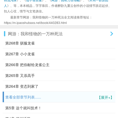
人
》、等，本本精品，字字珠玑，作者醉卧九重云创作的小说情节跌宕起伏、
扣人心弦，情节与文笔俱佳。
最新章节网游：我和怪物的一万种死法全文阅读推荐地址：
https://m.ipaoshubaxs.net/book/440283.html
网游：我和怪物的一万种死法
第268章 驯服龙雀
第267章 小小龙雀
第266章 把你献给龙雀公主
第265章 又添高手
第264章 变态到家了
查看全部章节列表......
【展开+】
第5章 这个就叫技术！