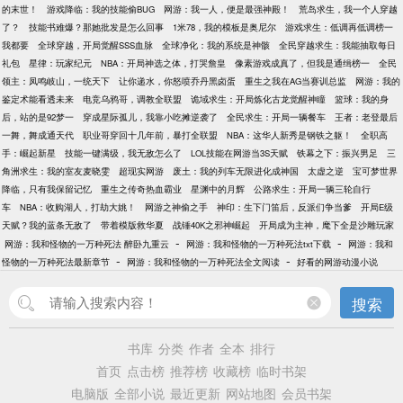
的末世！
游戏降临：我的技能偷BUG
网游：我一人，便是最强神殿！
荒岛求生，我一个人穿越
了？
技能书难爆？那她批发是怎么回事
1米78，我的模板是奥尼尔
游戏求生：低调再低调榜一
我都要
全球穿越，开局觉醒SSS血脉
全球净化：我的系统是神骸
全民穿越求生：我能抽取每日
礼包
星律：玩家纪元
NBA：开局神选之体，打哭詹皇
像素游戏成真了，但我是通缉榜一
全民
领主：凤鸣岐山，一统天下
让你递水，你怒喷乔丹黑卤蛋
重生之我在AG当赛训总监
网游：我的
鉴定术能看透未来
电竞乌鸦哥，调教全联盟
诡域求生：开局炼化古龙觉醒神瞳
篮球：我的身
后，站的是92梦一
穿成星际孤儿，我靠小吃摊逆袭了
全民求生：开局一辆餐车
王者：老登最后
一舞，舞成通天代
职业哥穿回十几年前，暴打全联盟
NBA：这华人新秀是钢铁之躯！
全职高
手：崛起新星
技能一键满级，我无敌怎么了
LOL技能在网游当3S天赋
铁幕之下：振兴男足
三
角洲求生：我的室友麦晓雯
超现实网游
废土：我的列车无限进化成神国
太虚之逆
宝可梦世界
降临，只有我保留记忆
重生之传奇热血霸业
星渊中的月辉
公路求生：开局一辆三轮自行
车
NBA：收购湖人，打劫大姚！
网游之神偷之手
神印：生下门笛后，反派们争当爹
开局E级
天赋？我的蓝条无敌了
带着模版救华夏
战锤40K之邪神崛起
开局成为主神，麾下全是沙雕玩家
-
-
网游：我和怪物的一万种死法 醉卧九重云
网游：我和怪物的一万种死法txt下载
网游：我和
-
-
怪物的一万种死法最新章节
网游：我和怪物的一万种死法全文阅读
好看的网游动漫小说
搜索
书库
分类
作者
全本
排行
首页
点击榜
推荐榜
收藏榜
临时书架
电脑版
全部小说
最近更新
网站地图
会员书架