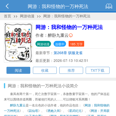
网游：我和怪物的一万种死法
首页
>>
网游动漫
>>
网游：我和怪物的一万种死法
网游：我和怪物的一万种死法
作者：
醉卧九重云
网游动漫
连载中
185 万字
最新章节：
第268章 驯服龙雀
最后更新：2026-07-13 10:42:51
阅读
收藏
推荐
TXT下载
网游：我和怪物的一万种死法小说简介
秦风有两个第一，死亡次数宇宙第一，杀敌数量宇宙第一。他的尸体连起
来可以围绕赤道两圈，而被他打死的人……可以绕银河系两圈！
醉卧九重云
是一名出色的小说作者，他的作品包括：《
网游：我和怪物的
一万种死法
》、《
囚仙塔
》、《
诱她入饵
》、《
星武纪元
》、《
网游：开局获
得混沌体
》、《
仙子请自重
》、《
网游：我有万倍增幅
》、《
开局一群原始