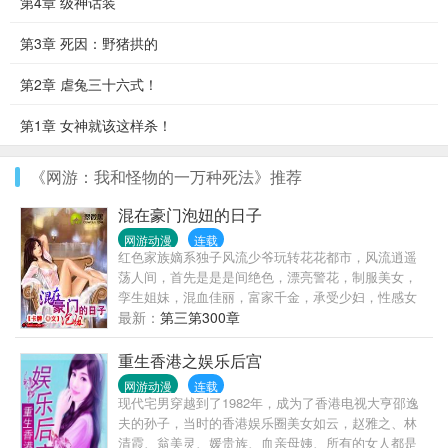
第4章 级神话装
第3章 死因：野猪拱的
第2章 虐兔三十六式！
第1章 女神就该这样杀！
《网游：我和怪物的一万种死法》推荐
混在豪门泡妞的日子
网游动漫
连载
红色家族嫡系独子风流少爷玩转花花都市，风流逍遥
荡人间，首先是是是间绝色，漂亮警花，制服美女，
孪生姐妹，混血佳丽，富家千金，承受少妇，性感女
神，影视明星..网打进。
最新：
第三第300章
重生香港之娱乐后宫
网游动漫
连载
现代宅男穿越到了1982年，成为了香港电视大亨邵逸
夫的孙子，当时的香港娱乐圈美女如云，赵雅之、林
清霞、翁美灵、媛贵族、血亲母姨、所有的女人都是