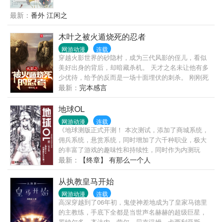
赴边关建功立业，临行前江行简亲手为她戴上白玉
簪。一句等我，宋挽便入了心，哪怕他战死沙场，她
最新：
番外 江闲之
也执意抱着灵位嫁入城阳侯府。她将少年藏在心尖守
寡六年，却等到江行简带着挚爱回京。少年挚爱言行
木叶之被火遁烧死的忍者
古怪，她夏日制冰，制火器扶持侯府扶摇而上。宋挽
网游动漫
连载
看着他拥人入怀，予那少女万千宠爱。也看着他亲手
穿越火影世界的砂隐村，成为三代风影的侄儿，看似
将掌家之权从她手中夺走，只为博美人一笑。世家从
美好出身的背后，却暗藏杀机。 天才之名未让他有多
无和离妇，宋挽抛弃所有离开侯府，却被一个离经叛
少优待，给予的反而是一场十面埋伏的刺杀。 刚刚死
道横行无忌的男人缠上。谁知江行简又幡然醒悟。江
里逃生，未等他感慨忍界的冰冷，便迎来了第二次忍
最新：
完本感言
行简:宋氏生为我的人，死为我的鬼。沈千聿:你找你的
界大战。 不同于四战的玩闹，亦不同于刚刚建村时首
死鬼，我要我的阿挽……
脑对决的一战，第二次忍界大战是真正的绞肉场，底
地球OL
层忍者死伤无数。 第三次忍界大战更是打断了各国的
网游动漫
连载
脊梁，人才严重断代，几岁的孩子懵懂间被送上了战
《地球测版正式开测！ 本次测试，添加了商城系统，
场。 看今义让带领最弱的砂隐村，厮杀出一条血路。
佣兵系统，悬赏系统，同时增加了六千种职业，极大
的丰富了游戏的趣味性和持续性，同时作为内测玩
家，大家可以永久获得三折商城购买优惠。 三生的老
最新：
【终章】 有那么一个人
书：末世虫潮，250万字，已经完本！
从执教皇马开始
网游动漫
连载
高深穿越到了06年初，鬼使神差地成为了皇家马德里
的主教练，手底下全都是当世声名赫赫的超级巨星，
罗纳尔多、齐达内、劳尔、贝克汉姆、卡西利亚斯、