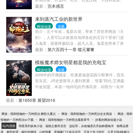
卡洛斯、拉莫斯……无一不是跺跺脚就能让世界足坛
最新：
完本感言
抖三抖的狠角色。人微言轻的菜鸟要如何调教这帮造
反的巨星？
来到蒸汽工业的新世界
网游动漫
连载
简介：五十年前，鬼星出现，带来了异世界网游《天
职》，人类可以从散落在地球各处的五百个登录门进
入鬼星，探索终极职业，超凡入圣。鬼星也带来了兽
神降临，末世之灾！兽神崛起，城市毁灭，人类苟延
最新：
第六百四十一章 噬元饕餮
残喘。天平的一侧是进化，天平的另一侧是毁灭，人
类的进化速度能否超越毁灭的速度？！主角江铠低价
模板魔术师女明星都是我的充电宝
购入残缺材料，千辛万苦成为了非战斗职业“赌徒”。运
网游动漫
连载
由天生，命由我主，一线之机，与天一搏！
2006年的丹佛掘金，恰逢麦迪逊花园斗殴事件，甜瓜
安东尼、JR史密斯等人遭到禁赛，“答案”阿伦-艾弗森
中途加盟，本该一地鸡毛的丹佛高原，却因为一名华
夏少年而异军突起。“饮水机管理员”李衍加载魔术师模
板，从替补席站起，开启属于自己的篮坛神话！
最新：
第1650章 展望2016
-
-
网游：我和怪物的一万种死法 醉卧九重云
网游：我和怪物的一万种死法全文阅读
网游：我和
-
-
怪物的一万种死法txt下载
网游：我和怪物的一万种死法最新章节
好看的网游动漫小说
站内强推
明星系列多肉小说
福艳之都市后宫
远征军，从收编溃兵开始称霸南洋
独尊品香
录
都市欲望：疯狂的缠绵
山村情事
穿越豪门之娱乐后宫
不良之年少轻狂
斗罗大陆4终极斗