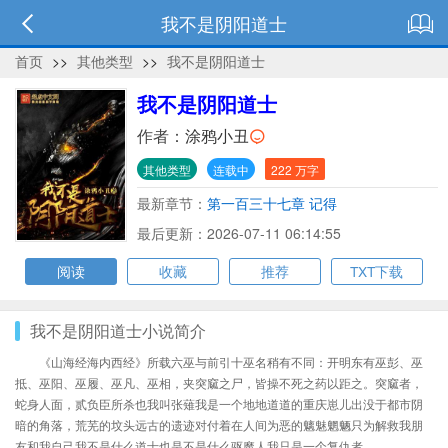
我不是阴阳道士
首页
>>
其他类型
>>
我不是阴阳道士
我不是阴阳道士
作者：
涂鸦小丑
其他类型
连载中
222 万字
最新章节：
第一百三十七章 记得
最后更新：2026-07-11 06:14:55
阅读
收藏
推荐
TXT下载
我不是阴阳道士小说简介
《山海经海内西经》所载六巫与前引十巫名稍有不同：开明东有巫彭、巫
抵、巫阳、巫履、巫凡、巫相，夹突窳之尸，皆操不死之药以距之。突窳者，
蛇身人面，贰负臣所杀也我叫张薙我是一个地地道道的重庆崽儿出没于都市阴
暗的角落，荒芜的坟头远古的遗迹对付着在人间为恶的魑魅魍魉只为解救我朋
友和我自己我不是什么道士也是不是什么驱魔人我只是一个复仇者……