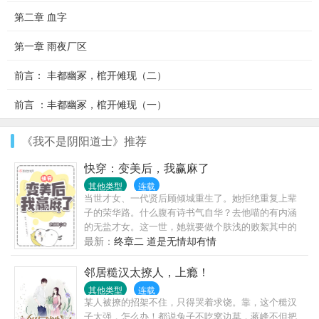
第二章 血字
第一章 雨夜厂区
前言： 丰都幽冢，棺开傩现（二）
前言 ：丰都幽冢，棺开傩现（一）
《我不是阴阳道士》推荐
快穿：变美后，我赢麻了
其他类型
连载
当世才女、一代贤后顾倾城重生了。她拒绝重复上辈
子的荣华路。什么腹有诗书气自华？去他喵的有内涵
的无盐才女。这一世，她就要做个肤浅的败絮其中的
大、美、人！————————顾倾城：我美吗？智
最新：
终章二 道是无情却有情
商换的！顾倾城：我美吗？健康换的！顾倾城：我美
吗？人品换...
邻居糙汉太撩人，上瘾！
其他类型
连载
某人被撩的招架不住，只得哭着求饶。靠，这个糙汉
子太强，怎么办！都说兔子不吃窝边草，蒋峰不但把