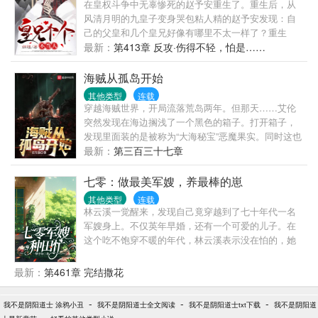
在皇权斗争中无辜惨死的赵予安重生了。重生后，从
风清月明的九皇子变身哭包粘人精的赵予安发现：自
己的父皇和几个皇兄好像有哪里不太一样了？重生
前，大昭帝：“九皇子？朕记得，不过就是个宫女生的
最新：
第413章 反攻·伤得不轻，怕是……
孩子罢了！”重生后，大昭帝：“朕的皇子，你且动一下
试试！...
海贼从孤岛开始
其他类型
连载
穿越海贼世界，开局流落荒岛两年。但那天……艾伦
突然发现在海边搁浅了一个黑色的箱子。打开箱子，
发现里面装的是被称为“大海秘宝”恶魔果实。同时这也
是也是开启伟大旅途的钥匙。……加一点亡魂属性，
最新：
第三百三十七章
驾驭各种死去强者的尸体，开启海上亡灵法师的传
说。加一...
七零：做最美军嫂，养最棒的崽
其他类型
连载
林云溪一觉醒来，发现自己竟穿越到了七十年代一名
军嫂身上。不仅英年早婚，还有一个可爱的儿子。在
这个吃不饱穿不暖的年代，林云溪表示没在怕的，她
的种植空间跟着穿过来了！且看她如何抱紧国家大
腿，开工厂，办企业，创建属于自己的商业帝国。听
最新：
第461章 完结撒花
说京都的四合院一千块一套，林云溪大手一挥，有多
少要多少。什么？魔都土地这么便宜，先买上二十亩
-
-
-
我不是阴阳道士 涂鸦小丑
我不是阴阳道士全文阅读
我不是阴阳道士txt下载
我不是阴阳道
囤着。老公英俊帅气，儿子聪明伶俐，林云溪活成了
-