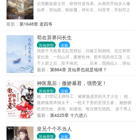
坛算多少后悔值？求而不得算多少后悔值？娄影：
后觉醒血脉玉符，获得符道传承。从画符开始步入修
……1、1v1,he,绅士温柔忠犬攻x皮这一下很开心受。
仙界，登仙路，斩妖魔，得长生，问苍穹，开创符之
攻是系统，不切片，虐渣的归虐渣，恋爱的归恋爱；
大道，成就符祖果位。
2、没肉，拉灯大法好；3、苏爽白甜无逻辑，和反派
最新：
第1648章 老四爷
画风不同，慎入4、作者原号【发呆的樱桃子】，因为
犯了严重错误，已笔名自杀。现号【骑鲸南去】，请
苟在异界问长生
关注微博【晋江-骑鲸南去】
其他类型
连载
我曾于凡俗看见乱世群起，目睹王朝崩殂。见过有明
君出世，一扫山河，重整乾坤。那年我风华正茂，立
于人群之后，双手揣兜。……后来，我闻仙人，得仙
法，踏仙路。修仙路上，我步履蹒跚。曾听闻，一位
最新：
第884章 灵仙界也就是地球？
位天才，惊才艳艳！领一时风骚！而我，恰凡俗当
年，不过人群之中一路人甲尔。大道无情。岁月悠
神医凰后：傲娇暴君，强势宠！
悠，红颜易老；时光如梭，世事沧桑。再后来，我终
其他类型
连载
究是一步一步一步一步……修成了仙。求道路上。有
她，21世纪王牌特工，被家族遗弃的天才少女； 他，
人说，长生如幻梦，不过一场空！有人说，我辈修
傲娇腹黑帝国太子，一怒天下变的至强王者； 她扮猪
士，当砥砺前行！有人说，一万年太久，他只争朝
吃虎坑他、虐他、刺激他、每次撩完就跑。 是个男人
夕！啊对对对。——苟道仙君顾长生《仙君回忆录》
就忍不了！ 他只能猎捕她，宠溺她，诱惑她为他倾
最新：
第4225章 十六进八
节选！…………【苟道，长生，凡人流，杀伐果断。
心，谁知最先动心的人却变成了他。 君临天下的少
时间跨度可能会很长，也许多女主】
年，凤舞江山的少女，一场棋逢对手、势均力敌的爱
皇兄个个不当人
情追逐战，一群热血少年成长的奇幻故事。
其他类型
连载