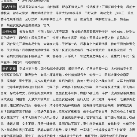
士最新章节
好看的其他类型小说
所有女人都羡慕的样子。PS：本文架空，爽就完了。
站内强推
明星系列多肉小说
山村情事
肥水不流外人田
综武反派：开局征服宁中则
我的女
神校花
都市花缘梦
魔艳武林后宫传
斗罗大陆4终极斗罗
田野花香
诡秘之主
少年王
重生
香港之娱乐后宫
全职法师
回到明朝当王爷
官居一品
医道官途
我的微信连三界
情迷苗
寨
苟在女魔头身边偷偷修炼
官气
经典收藏
都市女儿国
空间：我在六零守活寡
有抽奖的我要誓死守护美好
长生修仙，吃到大
家的遗产了
四合院：我当兵回来了
快穿：炮灰有真爱
柯南：开局成为智慧之神
贫民阵符
师
四合院之开局枪击易中海
大佬在六零，干饭第一名
我家有个空间要继承
神奇宝贝的渣男之
路
天灾降临：我靠囤物资拯救世界
快穿：反派沉迷攻略我
竹马太爱贴贴，修真界没眼看
六
零：爸妈死后给我留下巨额遗产
我，鲁路修，有系统！
邪恶力量之我有诸天
重生六十年代：空
间在手一切我有
苟在根据地
最近更新
穿成当家主母，四个幼崽全是反派
呆萌世子妃：竹马夫君咬一口
古代娇娘穿七零，
冷面军官沦陷了
港夜熟色
御兽小师妹穿越，全村猪猪听号令
偷亲一口，阴郁大佬变成恋爱
脑
疯柳腰
重生千禧，从八岁开始摆摊
皇后的容光
御兽：无法进化？我会兜底
左耳上的那颗
痣
七零小娇妻带着萌娃去随军
七零下乡，农场多了位貌美小辣椒
穿书错嫁反派大佬，带飞炮灰
全家
穿成小农女，我靠空间发家致富
血族贵校小可怜，疯批F5吻上瘾
斗罗：变身黑猫被降魔捡
回武魂殿
阿姐书
入梦六大校草后，丑肥恶女被亲哭
仙行无忧
朱门宠婢
寻亲者
老弟你再恋
爱脑，姐就嫁你死对头
夜夜入怀，清冷师尊为她神魂颠倒
恶毒继母带崽吃香喝辣
替嫁糙汉夫
君？我携超市荒年躺赢
小猫妖孕肚寻夫，糙汉军官夜夜吻
假千金的苟命日常
伪装乖乖女？被贵
校大佬亲哭了
七零大院来了个绝色大美人
改嫁疯批世子爷，我宠冠京城
高门嫡女黑化后，引雄
竞
缘起古蜀
女主不语，只是一味修炼
柔弱师妹不舔了，重生杀穿修真界
食味长安
欠债三个
亿？我诡异世界打工暴富
肥婆农妻医术超绝，宠夫无度
外室进门？带嫁妆改嫁王爷被娇宠
京圈
大佬的恶毒初恋，重生了
兽校社恐雌性！s级雄兽过于热情
华夏无神？满级大佬回归召唤诸