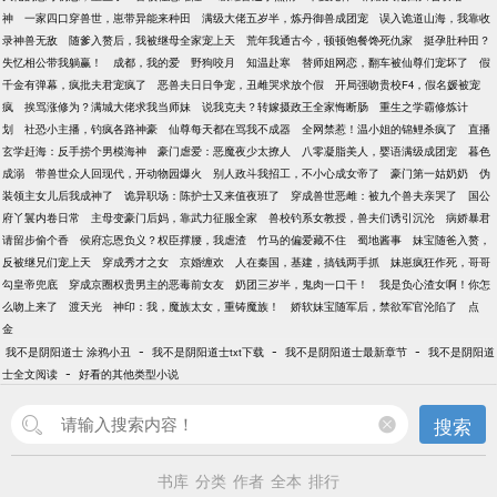
神
一家四口穿兽世，崽带异能来种田
满级大佬五岁半，炼丹御兽成团宠
误入诡道山海，我靠收
录神兽无敌
随爹入赘后，我被继母全家宠上天
荒年我通古今，顿顿饱餐馋死仇家
挺孕肚种田？
失忆相公带我躺赢！
成都，我的爱
野狗咬月
知温赴寒
替师姐网恋，翻车被仙尊们宠坏了
假
千金有弹幕，疯批夫君宠疯了
恶兽夫日日争宠，丑雌哭求放个假
开局强吻贵校F4，假名媛被宠
疯
挨骂涨修为？满城大佬求我当师妹
说我克夫？转嫁摄政王全家悔断肠
重生之学霸修炼计
划
社恐小主播，钓疯各路神豪
仙尊每天都在骂我不成器
全网禁惹！温小姐的锦鲤杀疯了
直播
玄学赶海：反手捞个男模海神
豪门虐爱：恶魔夜少太撩人
八零凝脂美人，婴语满级成团宠
暮色
成溺
带兽世众人回现代，开动物园爆火
别人政斗我招工，不小心成女帝了
豪门第一姑奶奶
伪
装领主女儿后我成神了
诡异职场：陈护士又来值夜班了
穿成兽世恶雌：被九个兽夫亲哭了
国公
府丫鬟内卷日常
主母变豪门后妈，靠武力征服全家
兽校钓系女教授，兽夫们诱引沉沦
病娇暴君
请留步偷个香
侯府忘恩负义？权臣撑腰，我虐渣
竹马的偏爱藏不住
蜀地酱事
妹宝随爸入赘，
反被继兄们宠上天
穿成秀才之女
京婚缠欢
人在秦国，基建，搞钱两手抓
妹崽疯狂作死，哥哥
勾皇帝兜底
穿成京圈权贵男主的恶毒前女友
奶团三岁半，鬼肉一口干！
我是负心渣女啊！你怎
么吻上来了
渡天光
神印：我，魔族太女，重铸魔族！
娇软妹宝随军后，禁欲军官沦陷了
点
金
-
-
-
我不是阴阳道士 涂鸦小丑
我不是阴阳道士txt下载
我不是阴阳道士最新章节
我不是阴阳道
-
士全文阅读
好看的其他类型小说
搜索
书库
分类
作者
全本
排行