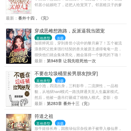
邻居小姑娘吃了，还把人给宠哭了。邻居糙汉子的爹
系宠娇妻的日常:又宠又撩，又娇又甜，勾魂上瘾，欲
罢不能！
最新：
番外十四，《完》
穿成恶雌想跑路，反派逼我当团宠
其他类型
连载
加班猝死后，穿到兽世小说中的黎月麻了！五个被流
浪兽阿父抢来强行结契的兽夫被原主虐得奄奄一息，
很快他们就会集体黑化，她会落得一个惨死的下场！
她连夜想好计划，打算找战力天花板阿父投奔、跟反
最新：
第948章 让我先咬死他一次
派们滴血解契划清界限！她利用随身空间，忙着攒兽
晶，种植物，搞生存时，几个反派兽夫看她的目光越
不要在垃圾桶里捡男朋友[快穿]
来越不对劲。桀骜剧毒白蛇用蛇尾缠住她，目光深
其他类型
连载
情：月月，我活着的一天休想和我解契。貌美人鱼搂
池小池，四流出身，三料影帝，二流脾性，一品相
上她的腰，嗓音蛊惑：我唱歌给你听，不要抛弃我。
貌，从地狱hard模式一路洗牌通关至人生赢家模式。
黑鬃毛雄狮低下头颅，蹭她的脸：黎月，只要你不离
然后，他被一盏吊灯砸成了植物人模式。娄影：你
开我，我都命都给你。妩媚赤狐缠上她，吐气如兰：
好，渣攻回收系统了解一下。本系统以渣攻的悔意值
最新：
第283章 番外十三（完）
你之前对我做的，我要加倍从你身上讨回来。清冷祭
为计量单位，每积攒一百悔意值即可脱离当前世界。
司仙鹤俯身看她：我不管你是谁，来自哪里，只有你
友情提示一下，我们的员工在工作中一般是通过自我
符道之祖
是我唯一的雌主。黎月：诶？你们不是因为强行结契
奉献与牺牲，培养渣攻的依赖性，一步步让渣攻离不
其他类型
连载
而恨我吗？都要解契了，怎么又不愿意了？
开……池小池：哦。身败名裂算多少后悔值？跌落神
放牛娃徐长寿，因救绿仙宗杂役弟子被带入修仙界，