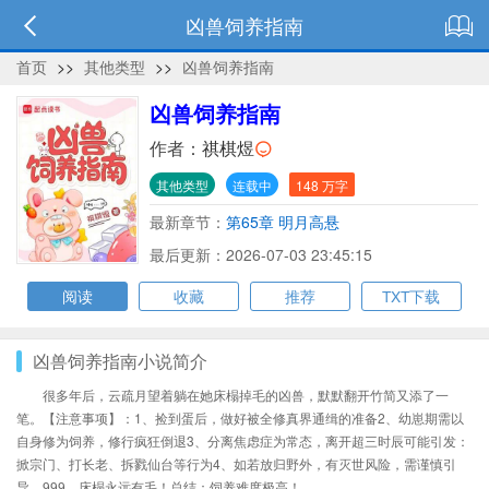
凶兽饲养指南
首页
>>
其他类型
>>
凶兽饲养指南
凶兽饲养指南
作者：
祺棋煜
其他类型
连载中
148 万字
最新章节：
第65章 明月高悬
最后更新：2026-07-03 23:45:15
阅读
收藏
推荐
TXT下载
凶兽饲养指南小说简介
很多年后，云疏月望着躺在她床榻掉毛的凶兽，默默翻开竹简又添了一
笔。【注意事项】：1、捡到蛋后，做好被全修真界通缉的准备2、幼崽期需以
自身修为饲养，修行疯狂倒退3、分离焦虑症为常态，离开超三时辰可能引发：
掀宗门、打长老、拆戮仙台等行为4、如若放归野外，有灭世风险，需谨慎引
导....999、床榻永远有毛！总结：饲养难度极高！