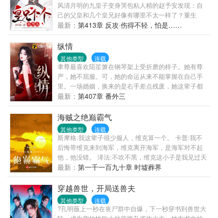
风清月明的九皇子变身哭包粘人精的赵予安发现：自
己的父皇和几个皇兄好像有哪里不太一样了？重生
前，大昭帝：“九皇子？朕记得，不过就是个宫女生的
最新：
第413章 反攻·伤得不轻，怕是……
孩子罢了！”重生后，大昭帝：“朕的皇子，你且动一下
试试！...
纵情
其他类型
连载
聿尊最喜欢陌笙箫在钢琴架上受折磨的样子。她有尊
严，她不屈服。可，她的命运从来不能掌握在自己手
里。一场婚姻，换来的是右手差点残废，她这辈子都
不能再碰钢琴。离开聿尊之后，她苟且偷生，另一个
最新：
第407章 番外三
男人，却肯接受她全部的不堪，并且愿意当她的另外
一只手。却不料,聿尊会再次以一副残忍的姿态出现，
海贼之绝巅霸气
粉碎她虚构的美好。他破坏她的婚礼……
其他类型
连载
斯摩格:我这辈子很少服人，维克算一个。 卡普:我不
后悔带维克来到海军，维克离开海军，是海军对不起
他，他没错。 泽法:不吹不黑，维克这小子是我见过天
赋最好的年轻人了，可惜了 米霍克:我不知道维克是怎
最新：
第一千一百九十章 时墟葬界
么修行的，年纪比我还小，剑道修为不弱于我，还有
那么强的恶魔果实能力，我不如他。 凯多:唯有霸气才
穿越兽世，开局送兽夫
能凌驾于一切，是维克教给我的至理。 红发:维克的霸
其他类型
连载
王色已经青出于蓝了。 草帽:维克，我从拉夫德鲁回来
?孔明薇上一秒在丧尸群中自爆，下一秒穿书到兽世大
了，我知道了真相…… 维克:战争要开始了……