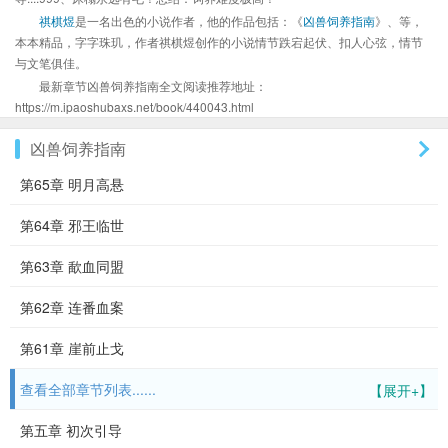
祺棋煜
是一名出色的小说作者，他的作品包括：《
凶兽饲养指南
》、等，
本本精品，字字珠玑，作者祺棋煜创作的小说情节跌宕起伏、扣人心弦，情节
与文笔俱佳。
最新章节凶兽饲养指南全文阅读推荐地址：
https://m.ipaoshubaxs.net/book/440043.html
凶兽饲养指南
第65章 明月高悬
第64章 邪王临世
第63章 歃血同盟
第62章 连番血案
第61章 崖前止戈
查看全部章节列表......
【展开+】
第五章 初次引导