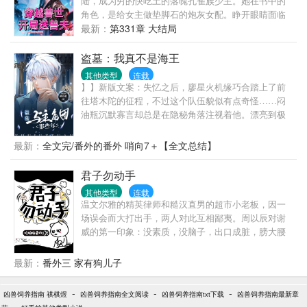
陆，成为穷的快吃土的落魄孔雀族少主。她在书中的
角色，是给女主做垫脚石的炮灰女配。睁开眼睛面临
着举族尽灭的天崩开局。孔明薇双眼一闭想回去，想
最新：
第331章 大结局
多了，回不去了！她面临着穿越即死亡的剧情，只好
走一步看一步，主打一个“剧情让我死，我偏要花式苟
盗墓：我真不是海王
活”，谁也别想按剧本带我走！苟着苟着，孔明薇发现
其他类型
连载
情况有些不太对劲！为什么她身边优秀的雄性越来越
】】新版文案：失忆之后，廖星火机缘巧合踏上了前
多，还越来越粘人？！
往塔木陀的征程，不过这个队伍貌似有点奇怪……闷
油瓶沉默寡言却总是在隐秘角落注视着他。漂亮到极
致的解语花似乎也盯上了他。天真无邪的小同志总是
奇奇怪怪的。戴着墨镜的瞎子做出了出乎意料的事
最新：
全文完/番外的番外 哨向7＋【全文总结】
情。廖星火发现……他在这个队伍里好像有点不安
全。旧版文案：廖星火是个没有过去的人，失去了所
君子勿动手
有记忆，据说把他送到医院的女人一出现就要带他去
其他类型
连载
塔木陀。所有要去塔木陀的人似乎都有许多秘密。但
温文尔雅的精英律师和糙汉直男的超市小老板，因一
为什么他也深陷其中……
场误会而大打出手，两人对此互相鄙夷。周以辰对谢
威的第一印象：没素质，没脑子，出口成脏，膀大腰
圆。谢威对周以辰的第一印象：小白脸，人模人样，
狗玩意，装逼犯。打脸后的周以辰：猿臂蜂腰、真诚
最新：
番外三 家有狗儿子
敦厚、善良热心，还怪可爱的～打脸后的谢威：长的
帅，身材好，有文化，会赚钱，简直完美～两人相识
-
-
-
凶兽饲养指南 祺棋煜
凶兽饲养指南全文阅读
凶兽饲养指南txt下载
凶兽饲养指南最新章
于一场误会，相知于一次意外，相爱于一次次相伴。
-