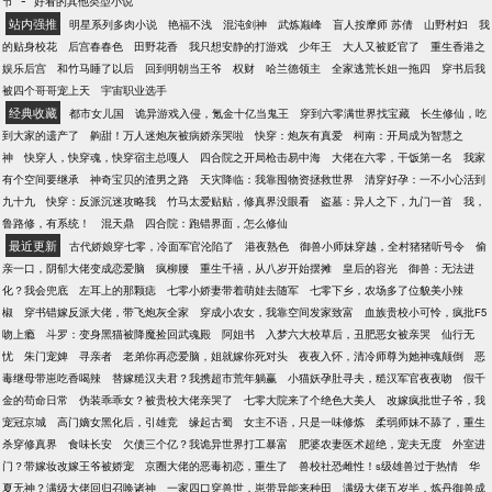
节
好看的其他类型小说
性格迥然不同、经历大相径庭的两个人，打破命运的
站内强推
明星系列多肉小说
艳福不浅
混沌剑神
武炼巅峰
盲人按摩师 苏倩
山野村妇
我
安排，突破常规的配对法则，一步步走向彼此。
的贴身校花
后宫春春色
田野花香
我只想安静的打游戏
少年王
大人又被贬官了
重生香港之
娱乐后宫
和竹马睡了以后
回到明朝当王爷
权财
哈兰德领主
全家逃荒长姐一拖四
穿书后我
被四个哥哥宠上天
宇宙职业选手
经典收藏
都市女儿国
诡异游戏入侵，氪金十亿当鬼王
穿到六零满世界找宝藏
长生修仙，吃
到大家的遗产了
齁甜！万人迷炮灰被病娇亲哭啦
快穿：炮灰有真爱
柯南：开局成为智慧之
神
快穿人，快穿魂，快穿宿主总嘎人
四合院之开局枪击易中海
大佬在六零，干饭第一名
我家
有个空间要继承
神奇宝贝的渣男之路
天灾降临：我靠囤物资拯救世界
清穿好孕：一不小心活到
九十九
快穿：反派沉迷攻略我
竹马太爱贴贴，修真界没眼看
盗墓：异人之下，九门一首
我，
鲁路修，有系统！
混天鼎
四合院：跑错界面，怎么修仙
最近更新
古代娇娘穿七零，冷面军官沦陷了
港夜熟色
御兽小师妹穿越，全村猪猪听号令
偷
亲一口，阴郁大佬变成恋爱脑
疯柳腰
重生千禧，从八岁开始摆摊
皇后的容光
御兽：无法进
化？我会兜底
左耳上的那颗痣
七零小娇妻带着萌娃去随军
七零下乡，农场多了位貌美小辣
椒
穿书错嫁反派大佬，带飞炮灰全家
穿成小农女，我靠空间发家致富
血族贵校小可怜，疯批F5
吻上瘾
斗罗：变身黑猫被降魔捡回武魂殿
阿姐书
入梦六大校草后，丑肥恶女被亲哭
仙行无
忧
朱门宠婢
寻亲者
老弟你再恋爱脑，姐就嫁你死对头
夜夜入怀，清冷师尊为她神魂颠倒
恶
毒继母带崽吃香喝辣
替嫁糙汉夫君？我携超市荒年躺赢
小猫妖孕肚寻夫，糙汉军官夜夜吻
假千
金的苟命日常
伪装乖乖女？被贵校大佬亲哭了
七零大院来了个绝色大美人
改嫁疯批世子爷，我
宠冠京城
高门嫡女黑化后，引雄竞
缘起古蜀
女主不语，只是一味修炼
柔弱师妹不舔了，重生
杀穿修真界
食味长安
欠债三个亿？我诡异世界打工暴富
肥婆农妻医术超绝，宠夫无度
外室进
门？带嫁妆改嫁王爷被娇宠
京圈大佬的恶毒初恋，重生了
兽校社恐雌性！s级雄兽过于热情
华
夏无神？满级大佬回归召唤诸神
一家四口穿兽世，崽带异能来种田
满级大佬五岁半，炼丹御兽成