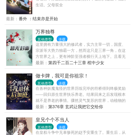
生话。父母双全
最新：
番外 ：结束亦是开始
万界独尊
其他类型
连载
这里拥有力量强大的修武者，实力主宰一切，国度、
宗派等大势力独霸一方，然而这只是三界一角，在这
方世界之上，更有神阶至强者横行天上地下。且看无
法觉醒武脉的废物叶枫，融合诸天武法，一路崛起，
最新：
第四千二百二十三章 棺中少女
上天入地，万界独尊！
做卡牌，我可是你祖宗！
其他类型
连载
在各种妖魔鬼怪的世界历练完毕的符桥得到终极奖励
——回归原生世界快乐养老。结果回来之后发现根本
就不是养老的事情。骤然灵气复苏的世界，动植物的
变异，各种掌握非凡力量的人类涌现。医院深夜复活
最新：
第376章 玄武让我把它交给你
的死者，从农村进入城市求学的野猪精。符桥：我他
吗心好累啊...
皇兄个个不当人
其他类型
连载
在皇权斗争中无辜惨死的赵予安重生了。重生后，从