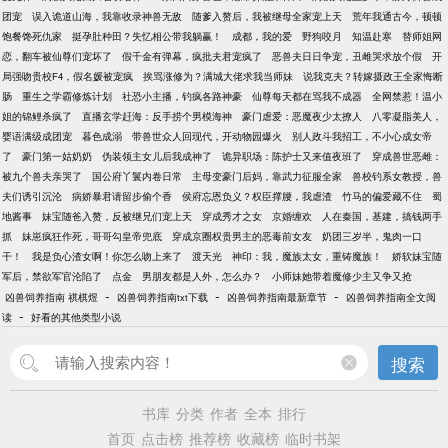
团宠
误入诡道山海，我靠收录神兽无敌
随爹入赘后，我被继母全家宠上天
荒年我通古今，顿顿
饱餐馋死仇家
挺孕肚种田？失忆相公带我躺赢！
成都，我的爱
野狗咬月
知温赴寒
替师姐网
恋，翻车被仙尊们宠坏了
假千金有弹幕，疯批夫君宠疯了
恶兽夫日日争宠，丑雌哭求放个假
开
局强吻贵校F4，假名媛被宠疯
挨骂涨修为？满城大佬求我当师妹
说我克夫？转嫁摄政王全家悔断
肠
重生之学霸修炼计划
社恐小主播，钓疯各路神豪
仙尊每天都在骂我不成器
全网禁惹！温小
姐的锦鲤杀疯了
直播玄学赶海：反手捞个男模海神
豪门虐爱：恶魔夜少太撩人
八零凝脂美人，
婴语满级成团宠
暮色成溺
带兽世众人回现代，开动物园爆火
别人政斗我招工，不小心成女帝
了
豪门第一姑奶奶
伪装领主女儿后我成神了
诡异职场：陈护士又来值夜班了
穿成兽世恶雌：
被九个兽夫亲哭了
国公府丫鬟内卷日常
主母变豪门后妈，靠武力征服全家
兽校钓系女教授，兽
夫们诱引沉沦
病娇暴君请留步偷个香
侯府忘恩负义？权臣撑腰，我虐渣
竹马的偏爱藏不住
蜀
地酱事
妹宝随爸入赘，反被继兄们宠上天
穿成秀才之女
京婚缠欢
人在秦国，基建，搞钱两手
抓
妹崽疯狂作死，哥哥勾皇帝兜底
穿成京圈权贵男主的恶毒前女友
奶团三岁半，鬼肉一口
干！
我是负心渣女啊！你怎么吻上来了
渡天光
神印：我，魔族太女，重铸魔族！
娇软妹宝随
军后，禁欲军官沦陷了
点金
男朋友都是人外，怎么办？
小师妹她带着魔修少主又争又抢
-
-
-
凶兽饲养指南 祺棋煜
凶兽饲养指南txt下载
凶兽饲养指南最新章节
凶兽饲养指南全文阅
-
读
好看的其他类型小说
搜索
书库
分类
作者
全本
排行
首页
点击榜
推荐榜
收藏榜
临时书架