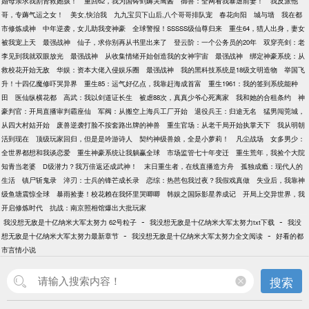
婚母亲求我割肾救她孩！
重回62，我为国铸剑薅哭鹰酱
御兽：全网看我暴虐前妻！
我反派他
哥，专薅气运之女！
美女,快治我
九九宝贝下山后,八个哥哥排队宠
春花向阳
城与墙
我在都
市修炼成神
中年逆袭，女儿助我变神豪
全球警报！SSSSS级仙尊归来
重生64，猎人出身，妻女
被我宠上天
最强战神
仙子，求你别再从书里出来了
登云阶：一个公务员的20年
双穿亮剑：老
李见到我就双眼放光
最强战神
从收集情绪开始创造我的女神宇宙
最强战神
绑定神豪系统：从
救校花开始无敌
华娱：资本大佬入侵娱乐圈
最强战神
我的黑科技系统是18级文明造物
举国飞
升！十四亿魔修吓哭异界
重生85：运气好亿点，我靠赶海成首富
重生1961：我的签到系统能种
田
医仙纵横花都
高武：我以剑道证长生
被虐88次，真真少爷心死离家
我和她的合租条约
神
豪判官：开局直播审判霸座仙
军阀：从搬空上海兵工厂开始
退役兵王：归途无名
猛男闯莞城，
从四大村姑开始
废兽逆袭打脸不按套路出牌的神兽
重生官场：从老干局开始执掌天下
我从明朝
活到现在
顶级玩家回归，但是是吟游诗人
契约神级兽娘，全是小萝莉！
凡尘战场
女多男少：
全世界都想和我谈恋爱
重生神豪系统让我躺赢全球
市场监管七十年变迁
重生荒年，我捡个大院
知青当老婆
D级潜力？我万倍返还成武神！
末日重生者，在线直播造方舟
孤独成瘾：现代人的
生活
镇尸斩鬼录
淬刃：士兵的锋芒成长录
恋综：热芭包我过夜？我假戏真做
失业后，我靠神
级鱼塘震惊全球
暴雨捡妻！校花赖在我怀里哭唧唧
韩娱之国际影星养成记
开局上交异世界，我
开启修炼时代
抗战：南京照相馆爆出大批玩家
-
-
我没想无敌是十亿纳米大军太努力 62号粒子
我没想无敌是十亿纳米大军太努力txt下载
我没
-
-
想无敌是十亿纳米大军太努力最新章节
我没想无敌是十亿纳米大军太努力全文阅读
好看的都
市言情小说
搜索