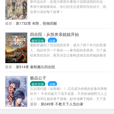
新作品出炉，欢迎大家前往番茄小说阅读我的作品，
回遗憾，跟老婆好好过日子，一家子平安喜乐就好。
希望大家能够喜欢，你们的关注是我写作的动力，我
【说明一下，改笔名了，原来是叫“一杯冰柠檬水”，现
会努力讲好每个故事！
在改为“米饭的米”】
最新：
第1732章 布阵，怪物苏醒
四合院：从投奔亲姐姐开始
都市言情
连载
秦刚穿越到了四合院的世界，成为了那个年代的普通
人，他还有另一个身份——秦淮茹的亲弟弟。为了减
轻家里的负担，家里决定让秦刚进城去投奔她姐秦淮
茹，背上了行囊的秦刚离开了村子，踏上了进京的
路。四合院儿里，因为秦刚的到来，也发生了不小的
最新：
第514章 秦刚搬出四合院
变化。易中海：秦刚比贾东旭适合养老。贾张氏：这
个小杂种，真是......贾东旭：他要是在敢打我，我
极品公子
就.....棒梗：大舅，你能不能别打我了，我保证再也不
都市言情
连载
偷东西了。......
立志现代版《金瓶梅》！ 立志成为色狼的必备经典教
科书！ 不求剑破天下高手寂寞，不求权倾朝野万人之
上！但求红袖添香于身侧，妙伶清舞于榻前，天下美
女尽在我手，人生至此，夫复何求？？？ 先下手者妻
最新：
第249章 不教天下人负白家
妾成群，后下手者光棍一个！我的最大乐趣就是让所
有鲜花插在我这朵牛粪上！而且是心甘情愿的插！