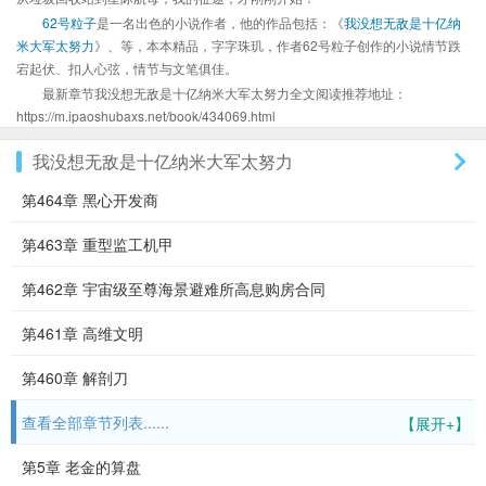
62号粒子
是一名出色的小说作者，他的作品包括：《
我没想无敌是十亿纳
米大军太努力
》、等，本本精品，字字珠玑，作者62号粒子创作的小说情节跌
宕起伏、扣人心弦，情节与文笔俱佳。
最新章节我没想无敌是十亿纳米大军太努力全文阅读推荐地址：
https://m.ipaoshubaxs.net/book/434069.html
我没想无敌是十亿纳米大军太努力
第464章 黑心开发商
第463章 重型监工机甲
第462章 宇宙级至尊海景避难所高息购房合同
第461章 高维文明
第460章 解剖刀
查看全部章节列表......
【展开+】
第5章 老金的算盘