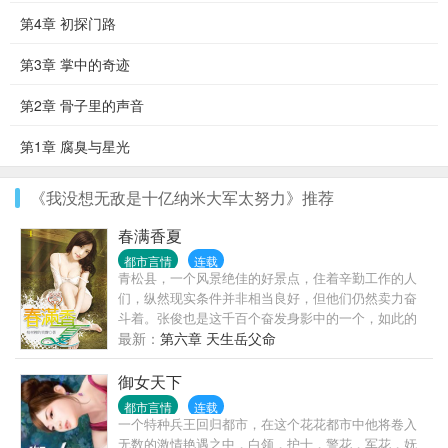
第4章 初探门路
第3章 掌中的奇迹
第2章 骨子里的声音
第1章 腐臭与星光
《我没想无敌是十亿纳米大军太努力》推荐
春满香夏
都市言情
连载
青松县，一个风景绝佳的好景点，住着辛勤工作的人
们，纵然现实条件并非相当良好，但他们仍然卖力奋
斗着。张俊也是这千百个奋发身影中的一个，如此的
平凡，如果没有意外的话，张俊、叶子、莲婶一家人
最新：
第六章 天生岳父命
应该会这样祥和、平静的过完这辈子，但现实让他们
走上另一条不同的路……
御女天下
都市言情
连载
一个特种兵王回归都市，在这个花花都市中他将卷入
无数的激情艳遇之中，白领，护士，警花，军花，妩