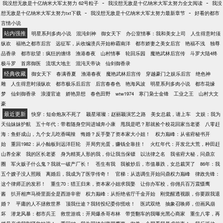
-
-
我没想无敌是十亿纳米大军太努力 62号粒子
我没想无敌是十亿纳米大军太努力全文阅读
我没
-
-
想无敌是十亿纳米大军太努力txt下载
我没想无敌是十亿纳米大军太努力最新章节
好看的都市
言情小说
站内强推
明星系列多肉小说
混沌剑神
御女天下
办公室情事：我和美女上司
人生得意时须
纵欢
福艳之都市后宫
远征军，从收编溃兵开始称霸南洋
都市娇妻之美女后宫
艳福不浅
独尊
品香录
都市欲望：疯狂的缠绵
渔港春夜
山村情事
轮回乐园
魔艳武林后宫传
斗罗大陆4终
极斗罗
首席御医
流氓大地主
混沌天帝诀
仙剑御香录
经典收藏
御女天下
春满香夏
渔港春夜
魔艳武林后宫传
穿越豪门之娱乐后宫
绝色神
雕
人生得意时须纵欢
都市极乐后后宫
后宫春春色
艳海风波
明星系列多肉小说
都市花缘
梦
仙剑御香录
浪漫官途
娇艳异想
春色田野
wtw1974
寒门枭士金锋
工业之王
山村大文
豪
最近更新
快穿：短命炮灰不死了
颖星璀璨：赵丽颖演艺之路
美女总裁，请上车
文娱：我为
天仙妹妹护航
五十年代：带着随身空间进城奔小康
甩我是吧？那就捡个校花回家当老婆
八零赶
海：鱼虾成山，九个女儿吃香喝辣
悔婚？反手娶了资本家大小姐！
权力巅峰：从省府秘书开
始
重回1982：从小舢板到远洋巨轮
开局穷光蛋，赚钱全靠挂！
火红年代：开发北大荒，种田赶
山养全家
我的区长老婆
身为精英人形的我，你让我当保镖
以法律之名
我省府大秘，问鼎京
圈
军火贩子什么鬼？我就一破产厂长！
苍生有我
我被炒后，市值暴跌，女总裁哭了
86年：我
五个嫂子没人照顾
离婚后，我成为了医学传奇！
官梯：从选调生开始问鼎权力巅峰
律政先锋：
这个律师正的发邪！
重生70：猎王归来，资本家小姐求我娶
让你办军校，你佣兵百万震慑鹰
酱
扒开相声马褂里面全是西游辛密
权力巅峰：从拒绝省厅千金开始
刚觉醒透视眼，你要跟我退
婚？
平庸的人不拯救世界
顶我仕途？我转投纪委你慌啥！
医武双绝
抽象召唤师，但画风崩
坏
潜龙风暴：都市兵王
救世游戏：开局爆杀哥布林
带货翻车的我曝光黑心商家
重生八零，再