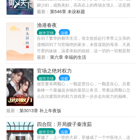
媚少妇，成熟美妇，高高在上的商场女强人，还是拥
有无数粉丝的女明星！
最新：
第546章 未设标题
渔港春夜
都市言情
连载
告别了繁华的都市生活，张文收拾起行李带上父亲的
遗憾回到了与世隔绝的家乡，未曾谋面的母亲．天真
可爱的妹妹，温柔体贴的姐姐．这一切的一切都是那
么的陌生和熟悉. 但习惯了都市生活的他在这能习惯这
最新：
第六章 幸福的生活
种日出而作，日落而息．听着海潮的寂寞生活吗？当
他发现这里有太多值得去发掘的乐趣时，生活也变得
官场之绝对权力
精彩起来．寂寞的海潮也变成了激情的春潮． 【故事
都市言情
连载
的发生地是一个无视人伦的小渔村,咳咳】 这里的一切
做官要有两颗心，一颗是责任心，一颗是良心。且看
都是那么的传
秦峰一个最偏远乡镇的基层公务员，带着这两颗心怎
么在尔虞我诈的权力游戏里一步步走向权力的巅峰。
最新：
第3013章 补上年夜饭
四合院：开局嫂子秦淮茹
都市言情
连载
穿越了，上一世的大厨，穿越成了一个中医传人，这