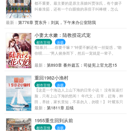
都不重要。最主要的是原主亲娘叫贾张氏，有个嫂子
叫秦淮茹，还有一个白眼狼的亲侄子叫棒梗，怎么
办，在线等，急！急！急！
最新：
第776章 贾东升：刘岚，下午来办公室陪我
小妻太水嫩：陆教授花式宠
都市言情
连载
“陆慕川……你要干嘛？”钟爱不解还有一丝疑惑，“吻
你呗……”男人俯身而下，然后一宠就是一辈子。
最新：
第893章 番外篇五：司徒宪上官允思15
重回1982小渔村
都市言情
连载
【这是一个海边人上山下海的日常小说！ 没有装逼打
脸，只有上山下海的悠闲！ 年代文，日常，赶海，种
田，养娃，家长里短，不喜勿入，勿喷！】 叶耀东只
是睡不着觉，想着去甲板上吹吹风，尿个尿，没想到
最新：
第1811章 后续
掉海里回到了1982年。 还是那个熟悉的小渔村，只是
他已经不是年轻时候的他了。 混账了半辈子，这回他
1955重生回到从前
想好好来过的，只是怎么一个个都不相信呢…… 上辈
都市言情
连载
子没出息，这辈子他也没什么大理想大志向，只想挽