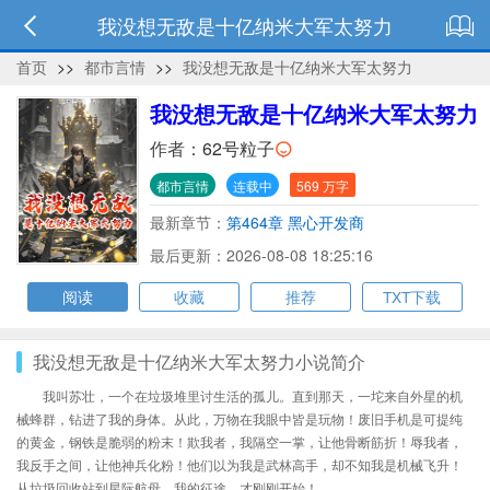
我没想无敌是十亿纳米大军太努力
首页
>>
都市言情
>>
我没想无敌是十亿纳米大军太努力
我没想无敌是十亿纳米大军太努力
作者：
62号粒子
都市言情
连载中
569 万字
最新章节：
第464章 黑心开发商
最后更新：2026-08-08 18:25:16
阅读
收藏
推荐
TXT下载
我没想无敌是十亿纳米大军太努力小说简介
我叫苏壮，一个在垃圾堆里讨生活的孤儿。直到那天，一坨来自外星的机
械蜂群，钻进了我的身体。从此，万物在我眼中皆是玩物！废旧手机是可提纯
的黄金，钢铁是脆弱的粉末！欺我者，我隔空一掌，让他骨断筋折！辱我者，
我反手之间，让他神兵化粉！他们以为我是武林高手，却不知我是机械飞升！
从垃圾回收站到星际航母，我的征途，才刚刚开始！