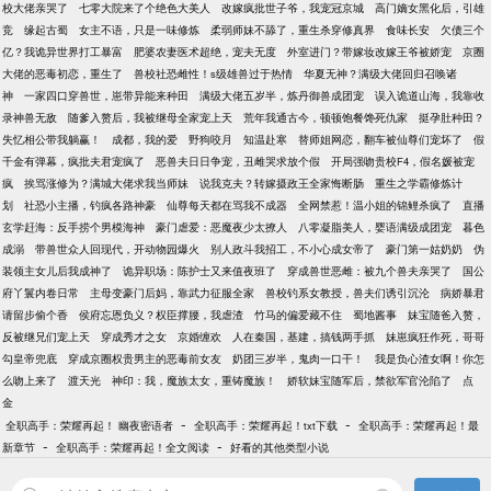
校大佬亲哭了
七零大院来了个绝色大美人
改嫁疯批世子爷，我宠冠京城
高门嫡女黑化后，引雄
竞
缘起古蜀
女主不语，只是一味修炼
柔弱师妹不舔了，重生杀穿修真界
食味长安
欠债三个
亿？我诡异世界打工暴富
肥婆农妻医术超绝，宠夫无度
外室进门？带嫁妆改嫁王爷被娇宠
京圈
大佬的恶毒初恋，重生了
兽校社恐雌性！s级雄兽过于热情
华夏无神？满级大佬回归召唤诸
神
一家四口穿兽世，崽带异能来种田
满级大佬五岁半，炼丹御兽成团宠
误入诡道山海，我靠收
录神兽无敌
随爹入赘后，我被继母全家宠上天
荒年我通古今，顿顿饱餐馋死仇家
挺孕肚种田？
失忆相公带我躺赢！
成都，我的爱
野狗咬月
知温赴寒
替师姐网恋，翻车被仙尊们宠坏了
假
千金有弹幕，疯批夫君宠疯了
恶兽夫日日争宠，丑雌哭求放个假
开局强吻贵校F4，假名媛被宠
疯
挨骂涨修为？满城大佬求我当师妹
说我克夫？转嫁摄政王全家悔断肠
重生之学霸修炼计
划
社恐小主播，钓疯各路神豪
仙尊每天都在骂我不成器
全网禁惹！温小姐的锦鲤杀疯了
直播
玄学赶海：反手捞个男模海神
豪门虐爱：恶魔夜少太撩人
八零凝脂美人，婴语满级成团宠
暮色
成溺
带兽世众人回现代，开动物园爆火
别人政斗我招工，不小心成女帝了
豪门第一姑奶奶
伪
装领主女儿后我成神了
诡异职场：陈护士又来值夜班了
穿成兽世恶雌：被九个兽夫亲哭了
国公
府丫鬟内卷日常
主母变豪门后妈，靠武力征服全家
兽校钓系女教授，兽夫们诱引沉沦
病娇暴君
请留步偷个香
侯府忘恩负义？权臣撑腰，我虐渣
竹马的偏爱藏不住
蜀地酱事
妹宝随爸入赘，
反被继兄们宠上天
穿成秀才之女
京婚缠欢
人在秦国，基建，搞钱两手抓
妹崽疯狂作死，哥哥
勾皇帝兜底
穿成京圈权贵男主的恶毒前女友
奶团三岁半，鬼肉一口干！
我是负心渣女啊！你怎
么吻上来了
渡天光
神印：我，魔族太女，重铸魔族！
娇软妹宝随军后，禁欲军官沦陷了
点
金
-
-
全职高手：荣耀再起！ 幽夜密语者
全职高手：荣耀再起！txt下载
全职高手：荣耀再起！最
-
-
新章节
全职高手：荣耀再起！全文阅读
好看的其他类型小说