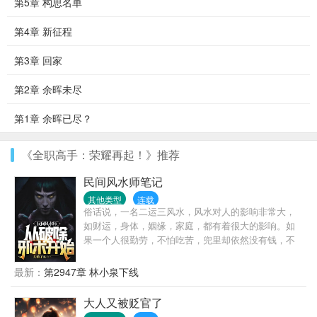
第5章 构思名单
第4章 新征程
第3章 回家
第2章 余晖未尽
第1章 余晖已尽？
《全职高手：荣耀再起！》推荐
民间风水师笔记
其他类型
连载
俗话说，一名二运三风水，风水对人的影响非常大，
如财运，身体，姻缘，家庭，都有着很大的影响。如
果一个人很勤劳，不怕吃苦，兜里却依然没有钱，不
是他命运不好，就是家里风水有问题。想不想改变命
运，想不想暴富，想的话，就翻开第一页继续往下
最新：
第2947章 林小泉下线
看……
大人又被贬官了