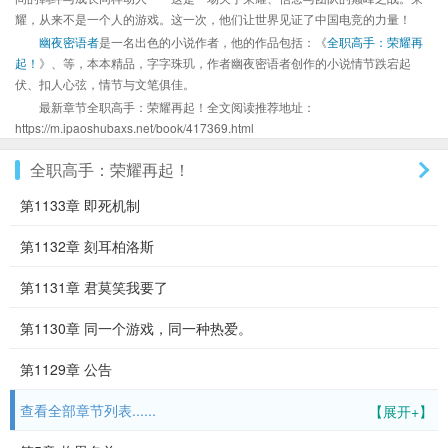
耀，从来不是一个人的游戏。这一次，他们让世界见证了中国电竞的力量！
幽夜密语者
是一名出色的小说作者，他的作品包括：《
全职高手：荣耀再
起！
》、等，本本精品，字字珠玑，作者幽夜密语者创作的小说情节跌宕起
伏、扣人心弦，情节与文笔俱佳。
最新章节全职高手：荣耀再起！全文阅读推荐地址：
https://m.ipaoshubaxs.net/book/417369.html
全职高手：荣耀再起！
第1133章 即死机制
第1132章 刻耳柏洛斯
第1131章 君莫笑我要了
第1130章 同一个游戏，同一种热爱。
第1129章 公告
查看全部章节列表......
【展开+】