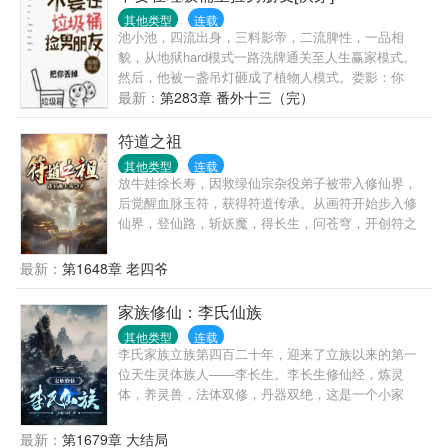
来越不对劲。桀骜剧毒白蛇用蛇尾缠住她，目光深
其他类型
连载
情：月月，我活着的一天休想和我解契。貌美人鱼搂
池小池，四流出身，三料影帝，二流脾性，一品相
上她的腰，嗓音蛊惑：我唱歌给你听，不要抛弃我。
貌，从地狱hard模式一路洗牌通关至人生赢家模式。
黑鬃毛雄狮低下头颅，蹭她的脸：黎月，只要你不离
然后，他被一盏吊灯砸成了植物人模式。娄影：你
开我，我都命都给你。妩媚赤狐缠上她，吐气如兰：
好，渣攻回收系统了解一下。本系统以渣攻的悔意值
最新：
第283章 番外十三（完）
你之前对我做的，我要加倍从你身上讨回来。清冷祭
为计量单位，每积攒一百悔意值即可脱离当前世界。
司仙鹤俯身看她：我不管你是谁，来自哪里，只有你
友情提示一下，我们的员工在工作中一般是通过自我
符道之祖
是我唯一的雌主。黎月：诶？你们不是因为强行结契
奉献与牺牲，培养渣攻的依赖性，一步步让渣攻离不
其他类型
连载
而恨我吗？都要解契了，怎么又不愿意了？
开……池小池：哦。身败名裂算多少后悔值？跌落神
放牛娃徐长寿，因救绿仙宗杂役弟子被带入修仙界，
坛算多少后悔值？求而不得算多少后悔值？娄影：
后觉醒血脉玉符，获得符道传承。从画符开始步入修
……1、1v1,he,绅士温柔忠犬攻x皮这一下很开心受。
仙界，登仙路，斩妖魔，得长生，问苍穹，开创符之
攻是系统，不切片，虐渣的归虐渣，恋爱的归恋爱；
大道，成就符祖果位。
2、没肉，拉灯大法好；3、苏爽白甜无逻辑，和反派
最新：
第1648章 老四爷
画风不同，慎入4、作者原号【发呆的樱桃子】，因为
犯了严重错误，已笔名自杀。现号【骑鲸南去】，请
家族修仙：李氏仙族
关注微博【晋江-骑鲸南去】
其他类型
连载
李氏家族立族第四百二十年，迎来了立族以来的第一
位天生灵体族人——李长生。李长生修仙经，炼灵
体，养灵兽，法体双修，丹器双绝，这是一个小家
族，在李长生夫妇和一代代族人的带领下逐渐成为仙
族的故事，故事的起点就从北海青云岛开始吧！强烈
最新：
第1679章 大结局