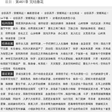
腿，开工厂，办企业，创建属于自己的商业帝国。听
最新：
第461章 完结撒花
说京都的四合院一千块一套，林云溪大手一挥，有多
少要多少。什么？魔都土地这么便宜，先买上二十亩
-
-
全职高手：荣耀再起！ 幽夜密语者
全职高手：荣耀再起！全文阅读
全职高手：荣耀再起！
囤着。老公英俊帅气，儿子聪明伶俐，林云溪活成了
-
-
txt下载
全职高手：荣耀再起！最新章节
好看的其他类型小说
所有女人都羡慕的样子。PS：本文架空，爽就完了。
站内强推
明星系列多肉小说
都市欲望：疯狂的缠绵
渔港春夜
山村情事
综武反派：开局征
服宁中则
娱乐：蜜姐，你男朋友太棒了
重生之将门毒后
万族之劫
我的贴身校花
诡秘之
主
田野花香
造化之王
山乡艳事
混沌天帝诀
赤心巡天
龙入红尘
太荒吞天诀
山村美
色
情迷苗寨
三叶草
经典收藏
都市女儿国
彪悍军嫂，一手烂牌打上人生巅峰
鲁路修：血染皇室
空间：我在六零
守活寡
长生修仙，吃到大家的遗产了
四合院：我当兵回来了
快穿：炮灰有真爱
柯南：开局成
为智慧之神
贫民阵符师
四合院之开局枪击易中海
大佬在六零，干饭第一名
我家有个空间要继
承
神奇宝贝的渣男之路
快穿：反派沉迷攻略我
竹马太爱贴贴，修真界没眼看
六零：爸妈死后
给我留下巨额遗产
我，鲁路修，有系统！
天灾囤货，灵泉空间种田记
重生六十年代：空间在手
一切我有
苟在根据地
最近更新
穿成当家主母，四个幼崽全是反派
呆萌世子妃：竹马夫君咬一口
古代娇娘穿七零，
冷面军官沦陷了
港夜熟色
御兽小师妹穿越，全村猪猪听号令
偷亲一口，阴郁大佬变成恋爱
脑
疯柳腰
重生千禧，从八岁开始摆摊
皇后的容光
御兽：无法进化？我会兜底
左耳上的那颗
痣
七零小娇妻带着萌娃去随军
七零下乡，农场多了位貌美小辣椒
穿书错嫁反派大佬，带飞炮灰
全家
穿成小农女，我靠空间发家致富
血族贵校小可怜，疯批F5吻上瘾
斗罗：变身黑猫被降魔捡
回武魂殿
阿姐书
入梦六大校草后，丑肥恶女被亲哭
仙行无忧
朱门宠婢
寻亲者
老弟你再恋
爱脑，姐就嫁你死对头
夜夜入怀，清冷师尊为她神魂颠倒
恶毒继母带崽吃香喝辣
替嫁糙汉夫
君？我携超市荒年躺赢
小猫妖孕肚寻夫，糙汉军官夜夜吻
假千金的苟命日常
伪装乖乖女？被贵