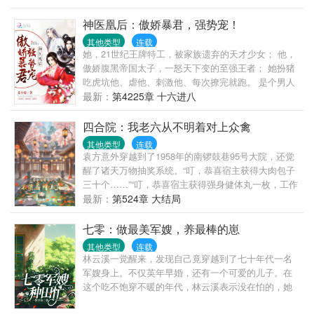
提醒：本书为群像文，剧情不止描写主角一人，只有
一个女主，有点慢热，主角也不能秒天秒地，想看爽
神医凰后：傲娇暴君，强势宠！
文和后宫的可以退了，以免引起不适。修炼境界：炼
其他类型
连载
气、筑基、金丹、元婴、化神……
她，21世纪王牌特工，被家族遗弃的天才少女； 他，
傲娇腹黑帝国太子，一怒天下变的至强王者； 她扮猪
吃虎坑他、虐他、刺激他、每次撩完就跑。 是个男人
就忍不了！ 他只能猎捕她，宠溺她，诱惑她为他倾
最新：
第4225章 十六进八
心，谁知最先动心的人却变成了他。 君临天下的少
年，凤舞江山的少女，一场棋逢对手、势均力敌的爱
四合院：我老六从不明着对上众禽
情追逐战，一群热血少年成长的奇幻故事。
其他类型
连载
袁方意外穿越到了1958年的南锣鼓巷95号大院，还觉
醒了诸天万物抽奖系统。“叮，恭喜宿主获得大肉包子
三十个……”“叮，恭喜宿主获得强身健体丸一枚，工作
一份，现金两千……”“叮，恭喜宿主获得储物戒指一
最新：
第524章 大结局
枚，武道修为卡一张……”“叮，恭喜宿主获得‘瞪谁谁痉
挛’技能……”这下袁方就能好好的报仇了，他第一个目
七零：做最美军嫂，养最棒的崽
标就是贾张氏。过了不久，院里来了个新住户，而后
其他类型
连载
院的住户又出了意外……
林云溪一觉醒来，发现自己竟穿越到了七十年代一名
军嫂身上。不仅英年早婚，还有一个可爱的儿子。在
这个吃不饱穿不暖的年代，林云溪表示没在怕的，她
的种植空间跟着穿过来了！且看她如何抱紧国家大