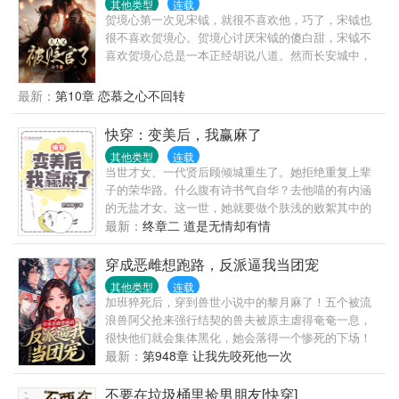
其他类型
连载
贺境心第一次见宋钺，就很不喜欢他，巧了，宋钺也
很不喜欢贺境心。贺境心讨厌宋钺的傻白甜，宋钺不
喜欢贺境心总是一本正经胡说八道。然而长安城中，
一桩惨烈的凶杀案，让两人被迫搅合在了一起。本以
为这就是个意外——然而之后，贺境心陪着宋钺，一
最新：
第10章 恋慕之心不回转
路被贬出长安城。从洛阳，到青州，再到并州，之后
是岭南，最后一路被贬到大晋最远最荒芜的地方。从
快穿：变美后，我赢麻了
女相师到大理寺卿从冷板凳状元郎到一朝首辅你是我
其他类型
连载
肆意行走的后盾我是你大杀四方的刀阅读提醒：1本文
当世才女、一代贤后顾倾城重生了。她拒绝重复上辈
女主推理2男主才能非推理向，读书科举学的不是推理
子的荣华路。什么腹有诗书气自华？去他喵的有内涵
断案，要看男主大杀四方，女主只是男主工具人的这
的无盐才女。这一世，她就要做个肤浅的败絮其中的
本书不适合你3文案写了女主最后是大理寺卿，男主和
大、美、人！————————顾倾城：我美吗？智
最新：
终章二 道是无情却有情
女主事业线不同，彼此成就。
商换的！顾倾城：我美吗？健康换的！顾倾城：我美
吗？人品换...
穿成恶雌想跑路，反派逼我当团宠
其他类型
连载
加班猝死后，穿到兽世小说中的黎月麻了！五个被流
浪兽阿父抢来强行结契的兽夫被原主虐得奄奄一息，
很快他们就会集体黑化，她会落得一个惨死的下场！
她连夜想好计划，打算找战力天花板阿父投奔、跟反
最新：
第948章 让我先咬死他一次
派们滴血解契划清界限！她利用随身空间，忙着攒兽
晶，种植物，搞生存时，几个反派兽夫看她的目光越
不要在垃圾桶里捡男朋友[快穿]