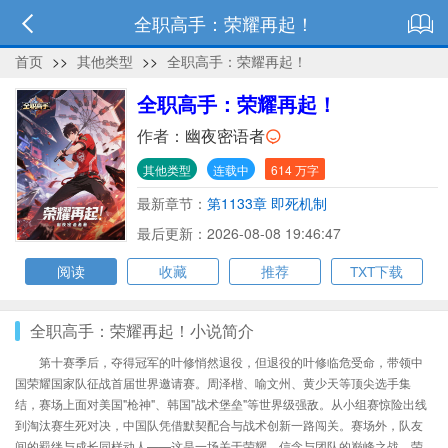
全职高手：荣耀再起！
首页
>>
其他类型
>>
全职高手：荣耀再起！
全职高手：荣耀再起！
作者：
幽夜密语者
其他类型
连载中
614 万字
最新章节：
第1133章 即死机制
最后更新：2026-08-08 19:46:47
阅读
收藏
推荐
TXT下载
全职高手：荣耀再起！小说简介
第十赛季后，夺得冠军的叶修悄然退役，但退役的叶修临危受命，带领中
国荣耀国家队征战首届世界邀请赛。周泽楷、喻文州、黄少天等顶尖选手集
结，赛场上面对美国"枪神"、韩国"战术堡垒"等世界级强敌。从小组赛惊险出线
到淘汰赛生死对决，中国队凭借默契配合与战术创新一路闯关。赛场外，队友
间的羁绊与成长同样动人——这是一场关于荣耀、信念与团队的巅峰之战。荣