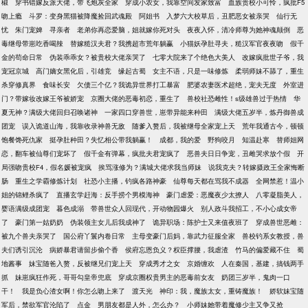
椒
穿书错嫁反派大佬，带飞炮灰全家
穿成小农女，我靠空间发家致富
血族贵校小可怜，疯批F5
吻上瘾
斗罗：变身黑猫被降魔捡回武魂殿
阿姐书
入梦六大校草后，丑肥恶女被亲哭
仙行无
忧
朱门宠婢
寻亲者
老弟你再恋爱脑，姐就嫁你死对头
夜夜入怀，清冷师尊为她神魂颠倒
恶
毒继母带崽吃香喝辣
替嫁糙汉夫君？我携超市荒年躺赢
小猫妖孕肚寻夫，糙汉军官夜夜吻
假千
金的苟命日常
伪装乖乖女？被贵校大佬亲哭了
七零大院来了个绝色大美人
改嫁疯批世子爷，我
宠冠京城
高门嫡女黑化后，引雄竞
缘起古蜀
女主不语，只是一味修炼
柔弱师妹不舔了，重生
杀穿修真界
食味长安
欠债三个亿？我诡异世界打工暴富
肥婆农妻医术超绝，宠夫无度
外室进
门？带嫁妆改嫁王爷被娇宠
京圈大佬的恶毒初恋，重生了
兽校社恐雌性！s级雄兽过于热情
华
夏无神？满级大佬回归召唤诸神
一家四口穿兽世，崽带异能来种田
满级大佬五岁半，炼丹御兽成
团宠
误入诡道山海，我靠收录神兽无敌
随爹入赘后，我被继母全家宠上天
荒年我通古今，顿顿
饱餐馋死仇家
挺孕肚种田？失忆相公带我躺赢！
成都，我的爱
野狗咬月
知温赴寒
替师姐网
恋，翻车被仙尊们宠坏了
假千金有弹幕，疯批夫君宠疯了
恶兽夫日日争宠，丑雌哭求放个假
开
局强吻贵校F4，假名媛被宠疯
挨骂涨修为？满城大佬求我当师妹
说我克夫？转嫁摄政王全家悔断
肠
重生之学霸修炼计划
社恐小主播，钓疯各路神豪
仙尊每天都在骂我不成器
全网禁惹！温小
姐的锦鲤杀疯了
直播玄学赶海：反手捞个男模海神
豪门虐爱：恶魔夜少太撩人
八零凝脂美人，
婴语满级成团宠
暮色成溺
带兽世众人回现代，开动物园爆火
别人政斗我招工，不小心成女帝
了
豪门第一姑奶奶
伪装领主女儿后我成神了
诡异职场：陈护士又来值夜班了
穿成兽世恶雌：
被九个兽夫亲哭了
国公府丫鬟内卷日常
主母变豪门后妈，靠武力征服全家
兽校钓系女教授，兽
夫们诱引沉沦
病娇暴君请留步偷个香
侯府忘恩负义？权臣撑腰，我虐渣
竹马的偏爱藏不住
蜀
地酱事
妹宝随爸入赘，反被继兄们宠上天
穿成秀才之女
京婚缠欢
人在秦国，基建，搞钱两手
抓
妹崽疯狂作死，哥哥勾皇帝兜底
穿成京圈权贵男主的恶毒前女友
奶团三岁半，鬼肉一口
干！
我是负心渣女啊！你怎么吻上来了
渡天光
神印：我，魔族太女，重铸魔族！
娇软妹宝随
军后，禁欲军官沦陷了
点金
男朋友都是人外，怎么办？
小师妹她带着魔修少主又争又抢