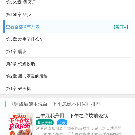
第359章 我保证
第358章 终身
查看全部章节列表......
【展开+】
第5章 发生了什么？
第4章 霸凌
第3章 锦鲤投胎
第2章 黑心歹毒的后娘
第1章 破天机
《穿成后娘不洗白，七个崽她不伺候》推荐
上午毁我丹田，下午在你坟前烧纸
其他类型
连载
凤溪穿成修仙文里面的炮灰女配，穿书之日就是忌
日。她为了苟命，千方百计脱离了女主所在的混元