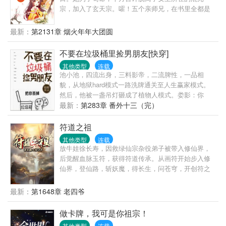
宗，加入了玄天宗。嚯！五个亲师兄，在书里全都是
女主的舔狗，一个比一个死的惨。凤溪邪魅一笑：“舔
狗了不起吗？有我狗吗？”大师兄身中剧毒，只有女主
最新：
第2131章 烟火年年大团圆
的血能够解毒，从此成了女主的资深舔狗，最后却被
女主一脚踹入万丈魔渊，魂飞魄散？凤溪屁颠屁颠端
不要在垃圾桶里捡男朋友[快穿]
来一大盆狗血：“师兄，喝我的！我的剂量大，药效
其他类型
连载
足！”吞服完解毒丹，正准备割破手指的女
池小池，四流出身，三料影帝，二流脾性，一品相
主：“……”二师兄身具餍族皇族血脉，女主给了他隐藏
貌，从地狱hard模式一路洗牌通关至人生赢家模式。
血脉的丹药，从此二师兄心甘情愿为女主出生入死，
然后，他被一盏吊灯砸成了植物人模式。娄影：你
哪怕最后被女主推出去当替死鬼也甘之如饴？凤溪拿
好，渣攻回收系统了解一下。本系统以渣攻的悔意值
最新：
第283章 番外十三（完）
出人族餍族友好一万年的盟约：“二师兄，尽情展示你
为计量单位，每积攒一百悔意值即可脱离当前世界。
高贵的餍族皇族血脉吧！万千少女为你痴为你狂为你
友情提示一下，我们的员工在工作中一般是通过自我
符道之祖
咣咣撞大墙！”女主看着手里需要三个月服用一次的隐
奉献与牺牲，培养渣攻的依赖性，一步步让渣攻离不
血丹：“……”凤溪的人生信条：做得狗中狗，方为人上
其他类型
连载
开……池小池：哦。身败名裂算多少后悔值？跌落神
放牛娃徐长寿，因救绿仙宗杂役弟子被带入修仙界，
人！
坛算多少后悔值？求而不得算多少后悔值？娄影：
后觉醒血脉玉符，获得符道传承。从画符开始步入修
……1、1v1,he,绅士温柔忠犬攻x皮这一下很开心受。
仙界，登仙路，斩妖魔，得长生，问苍穹，开创符之
攻是系统，不切片，虐渣的归虐渣，恋爱的归恋爱；
大道，成就符祖果位。
2、没肉，拉灯大法好；3、苏爽白甜无逻辑，和反派
最新：
第1648章 老四爷
画风不同，慎入4、作者原号【发呆的樱桃子】，因为
犯了严重错误，已笔名自杀。现号【骑鲸南去】，请
做卡牌，我可是你祖宗！
关注微博【晋江-骑鲸南去】
其他类型
连载