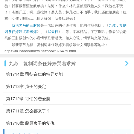
徒！我要跟普渡慈航单挑！法海：什么？林凡居然跟我抢人头？我他么不玩
了！湘西尸王：啊…我投降！楚人美：林凡动口不动手，我们还能做朋友！红
衣小女孩：呜呜……这人好凶！我要找妈妈！
我说老乌的三肘候
是一名出色的小说作者，他的作品包括：《
九叔，复制
词条任婷婷哭着求嫁
》、《
武天行
》、等，本本精品，字字珠玑，作者我说老
乌的三肘候创作的小说情节跌宕起伏、扣人心弦，情节与文笔俱佳。
最新章节九叔，复制词条任婷婷哭着求嫁全文阅读推荐地址：
https://m.ipaoshubaxs.net/book/376479.html
九叔，复制词条任婷婷哭着求嫁
第1714章 司徒奋仁的特异功能
第1713章 贞子的决定
第1712章 可怕的恋爱脑
第1711章 怎么都来了？
第1710章 藤原贞子的复仇