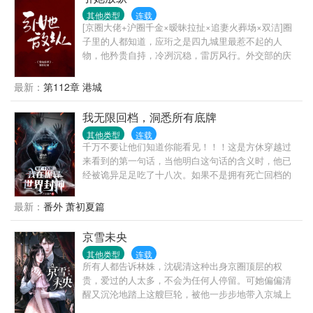
扶持，不过是一场逢场作戏的笑话！他道：“看在你跟
其他类型
连载
了朕二十年，赐你全尸，谢恩吧。”三尺白绫下，沈妙
[京圈大佬+沪圈千金×暧昧拉扯×追妻火葬场×双洁]圈
立下毒誓：是日何时丧，予与汝皆亡！重生回十四岁
子里的人都知道，应珩之是四九城里最惹不起的人
那年，悲剧未生，亲人还在，她还是那个温柔雅静的
物，他矜贵自持，冷冽沉稳，雷厉风行。外交部的庆
将门嫡女。极品亲戚包藏祸心，堂姐堂妹恶毒无情，
功宴，是周惜除了在1308房里第一次见到应珩之。他
新进姨娘虎视眈眈，还有渣男意欲故技重来？家族要
姗姗来迟，却坐在全场的主位上，连翻译司司长对他
最新：
第112章 港城
护，大仇要报，江山帝位，也要分一杯羹。这辈子，
都毕恭毕敬。周惜装作不认识他，面带笑容，敬了他
且看谁斗得过谁！但是那谢家小侯爷，提枪打马过的
一杯酒。他气场凌然，嗓音低沉慵懒，“章老带的学生
我无限回档，洞悉所有底牌
桀骜少年，偏立在她墙头傲然：“颠个皇权罢了，记
不会错的。”宴会结束，他们心照不宣的进了1308的房
住，天下归你，你——归我！”----------------------------------
其他类型
连载
门。—待周惜意识到事情脱轨时，果断提出停止他们
千万不要让他们知道你能看见！！！这是方休穿越过
------------------------——幽州十三京。——归你。——漠
之间的关系。应珩之指腹缓缓摩挲她的下巴，面色冷
来看到的第一句话，当他明白这句话的含义时，他已
北定元城。——归你。——江南豫州，定西东海，临
漠，声音暗哑像是压着怒火，“你把我当做什么？”周惜
经被诡异足足吃了十八次。如果不是拥有死亡回档的
安青湖，洛阳古城。——都归你。——全都归我，谢
扭头，语气平静，“枕边挚友而已。”他怒极反笑，紧握
能力，能够无限重生，他将永远死去。现在，既然活
景行你要什么？——嗯，你。-----------------------------------
的拳头狠戾砸在墙上，凌厉的冷风铺过周惜侧脸。他
着，他决定清除全世界所有诡异！我叫方休，至死方
--------------------------最初他漠然道：“沈谢两家泾渭分
最新：
番外 萧初夏篇
掀了掀眼皮，声音阴沉漠然，面无表情说，“好，别后
休。我于死亡中重生，亦于死亡中封神！
明，沈家丫头突然示好，不怀好意！”后来他冷静
悔就好。”—几个月后的高级晚宴上，周惜盛装出席，
道：“都是一条绳上的蚂蚱，沈妙你安分点，有本候担
京雪未央
终于目睹了沪圈顶级豪门千金的姿容。拍卖会后，人
着，谁敢逼你嫁人？”再后来他傲娇道：“颠个乾坤不过
人都听说了京圈太子爷应珩之连续拍下数十个藏品，
其他类型
连载
如此。沈娇娇，万里江山，你我二人瓜分如何？”最
豪掷八十个亿。身旁好友惊讶问他原因。他双眸浓黑
所有人都告诉林姝，沈砚清这种出身京圈顶层的权
后，他霸气的把手一挥：“媳妇，分来分去甚麻烦，不
如墨，视线始终落在和旁边人欢声笑语的女人身上。
贵，爱过的人太多，不会为任何人停留。可她偏偏清
分了！全归你，你归我！”沈妙：“给本宫滚出去！”霸
他强压暗瘾，声音晦暗低语。“哄人”
醒又沉沦地踏上这艘巨轮，被他一步步地带入京城上
气重生的皇后凉凉和不良少年谢小候爷，男女主身心
层。他说“留在北京挺好，离我近”，却最后亲手将她送