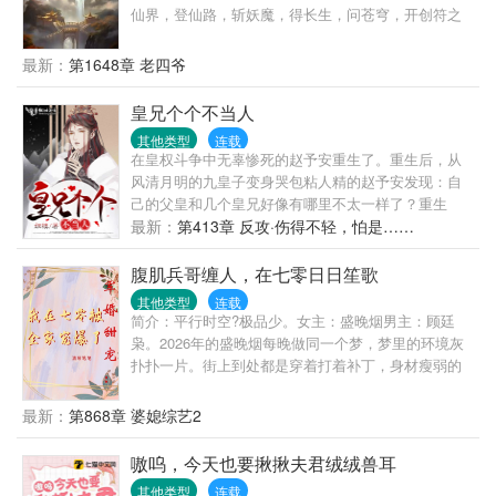
仙界，登仙路，斩妖魔，得长生，问苍穹，开创符之
大道，成就符祖果位。
最新：
第1648章 老四爷
皇兄个个不当人
其他类型
连载
在皇权斗争中无辜惨死的赵予安重生了。重生后，从
风清月明的九皇子变身哭包粘人精的赵予安发现：自
己的父皇和几个皇兄好像有哪里不太一样了？重生
前，大昭帝：“九皇子？朕记得，不过就是个宫女生的
最新：
第413章 反攻·伤得不轻，怕是……
孩子罢了！”重生后，大昭帝：“朕的皇子，你且动一下
试试！...
腹肌兵哥缠人，在七零日日笙歌
其他类型
连载
简介：平行时空?极品少。女主：盛晚烟男主：顾廷
枭。2026年的盛晚烟每晚做同一个梦，梦里的环境灰
扑扑一片。街上到处都是穿着打着补丁，身材瘦弱的
人，可人人脸上都充满了干劲。遍处的泥土房，下地
干活赚工分才能填饱肚子。吓得连忙变卖家产囤物
最新：
第868章 婆媳综艺2
资，做好准备。“喂！这位团长干什么？”“想娶你当媳
妇儿。”顾廷枭看着眼前这位极美且充满魅力的女孩。
嗷呜，今天也要揪揪夫君绒绒兽耳
26年来静寂的心，不受控制地跳动。“别！男人只会影
其他类型
连载