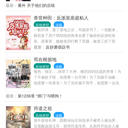
干净，强强联手，宠文一对一。请各位小天使多多支
去美国。
最新：
番外 关于他们的后续
持哦~
兽世种田：反派崽崽超粘人
其他类型
连载
一枚炸弹，轰了基地之后，司嫣穿书了。一觉醒来，
眼前多了四个萌哒哒的将来会要了她命的反派蛇崽
崽。原着里，她被老四打断了双腿，被老三折了双
臂，被老二弄瞎了双眼，被老大刺穿心脏一命呜呼。
最新：
反抄袭倡议书
司嫣两腿一蹬。不，老娘不能躺...
苟在根据地
其他类型
连载
慢热，细文.....得罪了大神，被扔回到抗战的李青！为
了不被蚊子咬，他需要一台空调！为了洗脸不油腻，
他需要一块香皂！为了洗衣服不用手，他需要一台洗
衣机！于是，他为抗战做了很多贡献……
最新：
第1236章 “师门”与喂狗！
符道之祖
其他类型
连载
放牛娃徐长寿，因救绿仙宗杂役弟子被带入修仙界，
后觉醒血脉玉符，获得符道传承。从画符开始步入修