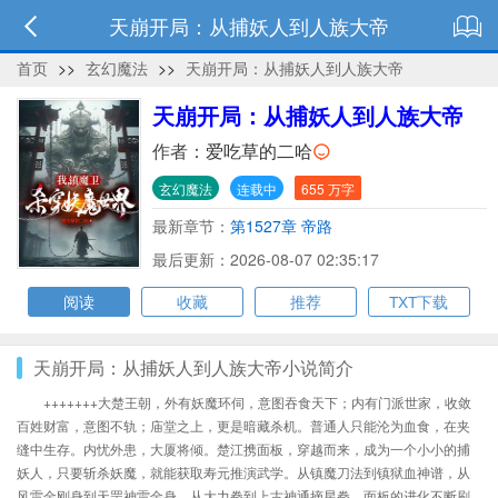
天崩开局：从捕妖人到人族大帝
首页
>>
玄幻魔法
>>
天崩开局：从捕妖人到人族大帝
天崩开局：从捕妖人到人族大帝
作者：
爱吃草的二哈
玄幻魔法
连载中
655 万字
最新章节：
第1527章 帝路
最后更新：2026-08-07 02:35:17
阅读
收藏
推荐
TXT下载
天崩开局：从捕妖人到人族大帝小说简介
+++++++大楚王朝，外有妖魔环伺，意图吞食天下；内有门派世家，收敛
百姓财富，意图不轨；庙堂之上，更是暗藏杀机。普通人只能沦为血食，在夹
缝中生存。内忧外患，大厦将倾。楚江携面板，穿越而来，成为一个小小的捕
妖人，只要斩杀妖魔，就能获取寿元推演武学。从镇魔刀法到镇狱血神谱，从
风雷金刚身到天罡神雷金身，从大力拳到上古神通摘星拳，面板的进化不断刷