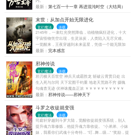
内。
最新：
第七百一十一章 再进混沌时空（大结局）
末世：从加点开始无限进化
玄幻魔法
连载
2145年，一束红光突然降临，动植物疯狂进化，十大
宇宙怪物凭空出现，生灵涂炭，人类陷入无尽灾难。
一觉醒来，王夜穿越到未来蓝星，凭借一个能无限加
点的天赋（外挂），在末世中草根崛起，力挽狂澜，
最新：
完本感言
一步步破开死局，揭开幕后黑手真面目…… 开启征战
万族，成为人族首领，宇宙最强者的一段不朽传奇。
邪神传说
快节奏爽文，世界观庞大，主角真男人?超勇的！（你
玄幻魔法
连载
们懂的） ———— 已有万订精品老书《火炼星空》，
邪刃横天百世空 神兵天成霸胜龙 斩破云霄贯日处 出
《刀碎星河》，《超勇的我随身带着英雄世界》，稳
生入死与尔同 天下宏图千钧重 地老天荒路不穷 摄魄
定更新，请放心收藏观看。
勾魂杳无迹 伏神诛魔血正浓 ￥￥￥￥￥￥￥￥￥￥
这是一首藏头诗，看看兄弟们能不能找出这首诗的奥
最新：
邪神传说——邪神天下
妙之处！ 另外，望大家多多支持老云，多砸老云，谢
谢大家了！
斗罗之收徒就变强
玄幻魔法
连载
司庭轩穿越到斗罗大陆，觉醒收徒就变强系统，别人
提升魂力靠修炼，他提升魂力靠收徒。 “小弟弟、小妹
妹，我看你们武魂十分奇特... “叮..舞...级...” “奖励，提