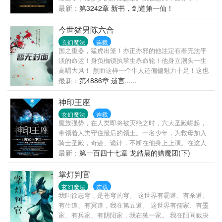
个名叫林寻的少年，独自从矿山牢狱中走出，掌御灵
最新：
第3242章 新书，剑道第一仙！
纹，心通万古，踏上了一条古今未有的传奇之路。
今世猛男陈六合
玄幻魔法
连载
国之重器，猛虎出笼！亦正亦邪的他注定有着无法平
淡的命运！身负枷锁执掌生杀命轮！他身立潮头一生
高唱大风！ 然而这样一个牛人还偏偏魅力十足！这也
是一种极大的负担！
最新：
第4886章 遗言......
神印王座
玄幻魔法
连载
魔族强势，在人类即将被灭绝之时，六大圣殿崛起，
带领着人类守住最后的领土。一名少年，为救母加入
骑士圣殿，奇迹、诡计，不断在他身上上演。在这人
类六大圣殿与魔族七十二柱魔神相互倾轧的世界，他
最新：
第一百四十七章 龙皓晨的猎魔团(下)
能否登上象征着骑士最高荣耀的神印王座？
掌灯判官
玄幻魔法
连载
我叫徐志穹，是苍穹的穹。 这世界有霸道、有杀道、
有生道、有冥道，我在第五道。 这世界有儒家、有墨
家、有兵家、有阴阳家，我在独一家。 我在阳间裁决