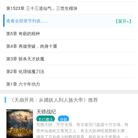
第1523章 三十三道仙气，三世生模块
查看全部章节列表......
【展开+】
第5章 奇葩的税种
第4章 再做突破，肉身十重
第3章 斩杀天才妖魔
第2章 化境镇魔刀法
第1章 六十年功力
《天崩开局：从捕妖人到人族大帝》推荐
天骄战纪
玄幻魔法
连载
苍图大陆，茫茫无垠。有古老宗门盘踞十方古域，有
世外仙道屹立青冥之上，有太古妖神统领黑暗大渊，
缔造了不知多少的辉煌篇章。就在这大千世界中，一