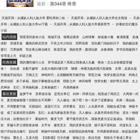
升宿主三级魂力。魂骨一块，武学九阳神功，九阴真
最新：
第344章 终章
经，寒冰掌，火神掌！武魂融合器一份！” “叮，使用
武魂融合器...火两人武魂匹配度提升，可以使用武魂
-
-
天崩开局：从捕妖人到人族大帝 爱吃草的二哈
天崩开局：从捕妖人到人族大帝全文阅读
天崩
融合技.. 粉丝群1：304623681 已有老书【斗罗之先天
-
-
开局：从捕妖人到人族大帝txt下载
天崩开局：从捕妖人到人族大帝最新章节
好看的玄幻魔法
二十级、斗罗之最强场控】
小说
站内强推
明星系列多肉小说
艳福不浅
独尊品香录
山村情事
林岚秦小雅
春满香夏
龙魂
侠影
浪漫官途
魔艳武林后宫传
不良之年少轻狂
田野花香
混在豪门泡妞的日子
我的极品老
婆们
万界独尊
苟在青云峰当峰主
医道官途
我的世界：最强玩家
乡春满艳
穿书后我被四个
哥哥宠上天
剑徒之路
经典收藏
我的属性修行人生
穿书成反派？系统让我卷成人生赢
救命！怎么全校都是穿越
者！
合欢鼎
女配不掺和
女装大佬的V家日常
聊斋：神通无敌的我只想咸鱼
女尊：反派从提
升颜值开始洗白
万相之王
神袛时代：从觉醒献祭天赋开始
罪恶之城
快穿女配总作妖
柯南之
肥宅侦探
多子多福，我的子嗣都是仙灵根
阴影之外
神武独尊
快穿女配：保护男主系统
太上
武神诀
玄幻：开局偷机缘，主角捡破烂！
丹鼎艳修录
最近更新
盗梦千年
异界游乐场
蛮荒古界记
封神：拜师元始，我竟成了周武王
大周第一武
夫
废灵根修炼慢？但我长生不死啊！
凡人修仙：疯了吧！你一百岁了还要修仙
剑来：谪仙临
世，开局娶妻宁姚
天骄战纪
逍遥行万古
武帝重生
玄幻：人在废丹房，我能合成万物
神级卡
徒
成了反派却想当舔狗
玄幻：从成为家族灵兽开始
凡人修仙：从废丹房杂役开始
逆女！他镇
压大凶，你逐他出宗？
雾临时代
聚灵飞升
看守废丹房五年，我靠变废为宝证道成仙
帝国权
杖
穿越斗罗之擂鼓瓮金锤
太平令
傲世灵主
我的灵兽有点强
娘子真不是蛇妖
武道长生：从
猎户开始加点修行
囚仙塔
刚抽中SSS级天赋，你跟我说游戏停服
开局废柴师叔祖，收徒返还躺
平成仙
重生之，玉龙大陆
【综影视】与天作赌
领袖之证：风过无痕
我靠生子卷成三界女