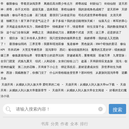
帝
极限修仙
带着灵诀闯异界
离婚后高冷爵少有点方
师尊凶猛
剑斩仙门
剑动仙朝
逆天邪
神：师尊，你不太对劲
超级无敌，选择系统
寒棺仙缘传
我的游戏角色成精了
逆天邪神
天骄
修仙路：修仙不卷怎么修
巫门诡道
最强宗门从收徒开始
苟在武道世界称尊做祖
太清天师
道
独断万古！座下弟子皆是气运之子
多子多福？我的道侣能增加天赋！
仙落凡尘：将军的掌心
娇
开局盗走徐凤年实力，我称霸雪中
情根废材？不，情道尊师
转生没落千金，我的数值突破天
际
这个仙门全靠玩家
神戮之主
满级基础刀法，屠戮整个武道
洪荒：这三界，还是朕说了
算！
缓归乡
张三丰传承人异界行
我只想安静的做两界生意
病娇师尊：我的徒儿又想跑
了！
最强修仙弱鸡
三界至尊：我要和瑶池双修
鬼道修神
黑色旋涡：356个暗蚀的童话
修仙
KPI
市井武神
大荒玄穹彝荒录
混沌掌印
西幻：被动技能胜利法
魔尊的五星好评：绩效她甜
爆三界
修炼废柴闯仙界
零阶魔导士的逆序法则
穿越诸葛亮，重整蜀国
双修万界
九霄雷脉：
全宗门团宠
武炼九重天
综武：人刚还俗，女侠们纷纷上门
盗墓：开局获得应龙血脉
混沌：创
世神的偏宠
第二次的召唤，开局拿下小公主
绑定系统后，废材逆袭成永恒
异世界转生为猪
神
西游：我截教散了，你佛门没了
什么叫骨粉能改变世界？那叫特性
从废脉到混沌帝尊
逆麟
天命
-
-
天崩开局：从捕妖人到人族大帝 爱吃草的二哈
天崩开局：从捕妖人到人族大帝txt下载
天崩
-
-
开局：从捕妖人到人族大帝最新章节
天崩开局：从捕妖人到人族大帝全文阅读
好看的玄幻魔
法小说
搜索
书库
分类
作者
全本
排行