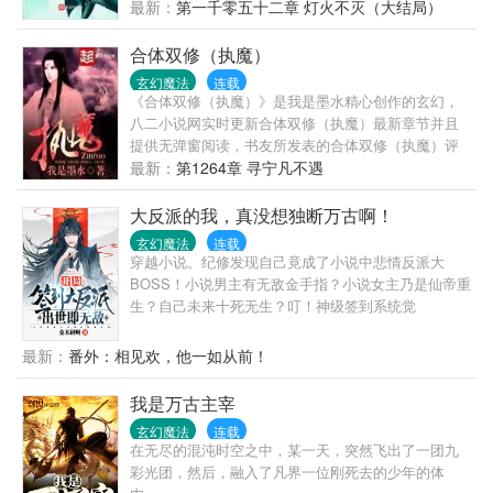
生杀，专杀恶人，送去阴间。 恶人在阴间受折磨，我
最新：
第一千零五十二章 灯火不灭（大结局）
用恶人赚功勋，我是天下恶人的噩梦。 我提着一盏灯
笼，在深夜之中踽踽前行。 前方一阵腥风，传来阵阵
合体双修（执魔）
哭嚎。 莫哭，莫怕，我帮你办他，我给你公道。 是非
玄幻魔法
连载
善恶自有分晓，有我裁决判官道。 徐志穹，一笑。 提
《合体双修（执魔）》是我是墨水精心创作的玄幻，
灯郎，掌灯！
八二小说网实时更新合体双修（执魔）最新章节并且
提供无弹窗阅读，书友所发表的合体双修（执魔）评
论，并不代表八二小说网赞同或者支持合体双修（执
最新：
第1264章 寻宁凡不遇
魔）读者的观点。
大反派的我，真没想独断万古啊！
玄幻魔法
连载
穿越小说。纪修发现自己竟成了小说中悲情反派大
BOSS！小说男主有无敌金手指？小说女主乃是仙帝重
生？自己未来十死无生？叮！神级签到系统觉
醒！...........若干年后，纪修看着匍匐在脚下诸天神
佛。微微一笑道：我为天帝，谁赞成，谁反对？
最新：
番外：相见欢，他一如从前！
我是万古主宰
玄幻魔法
连载
在无尽的混沌时空之中，某一天，突然飞出了一团九
彩光团，然后，融入了凡界一位刚死去的少年的体