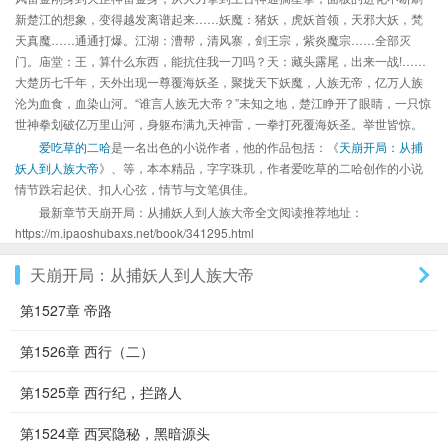
新楚江的想象，变得越发离谱起来……妖魔：猪妖，虎妖首领，天邪大妖，梵
天真魔……通通打爆。江湖：漕帮，清风寨，剑王宗，紫炎魔宗……全部灭
门。庙堂：王，算什么东西，能抗住我一刀吗？天：藏头露尾，出来一战!……
大楚历七千年，天外出现一尊覆海妖圣，聚拢天下妖魔，人族无帝，亿万人族
沦为血食，血染山河。“谁言人族无大帝？”未知之地，楚江睁开了眼睛，一只惊
世神拳划破亿万里山河，身躯布满九天神雷，一拳打死覆海妖圣。举世皆惊。
爱吃草的二哈
是一名出色的小说作者，他的作品包括：《
天崩开局：从捕
妖人到人族大帝
》、等，本本精品，字字珠玑，作者爱吃草的二哈创作的小说
情节跌宕起伏、扣人心弦，情节与文笔俱佳。
最新章节天崩开局：从捕妖人到人族大帝全文阅读推荐地址：
https://m.ipaoshubaxs.net/book/341295.html
天崩开局：从捕妖人到人族大帝
第1527章 帝路
第1526章 西行（二）
第1525章 西行纪，拦路人
第1524章 西冥隐秘，黑暗源头