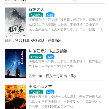
人，他们昂首挺立在天地之间，好像擎天之柱，从没
有对任何人弯腰屈膝 他们手握风雷，他们脚踏龙蛇，
背剑之人
他们拳裂大地，他们掌碎星辰；他们是我们的先祖，
玄幻魔法
连载
他们和我们有同源的血脉，他们行走在大地时自称为
李观棋自幼困苦，姐姐被累死，母亲重病。赌鬼叔父
巫，他们破碎虚空后是为巫神！
竟然盯上了他姐姐的买命钱，李观棋持刀砍杀了男
人，直到遇见了名为苏玄的老者。八年后，苏玄：“你
下山吧，我也要走了。”伸手递过一个比他还要高的神
秘剑匣，苏玄却管这剑匣叫剑棺。少年不解。“去
最新：
第3819章 观棋尴尬，婉舒隔房
哪？”老者微微一笑，嘴里却说道：“爱哪去哪去，老子
都八年没有红尘炼心了！！”自此，心怀鸿鹄之志的少
斗破苍穹外传之云韵篇
年郎一脚踏入腥风血雨的修真界！
玄幻魔法
连载
斗破苍穹同人外传，云韵篇。萧炎去往大千世界前后
数十年，云韵在斗气大陆的故事。
最新：
第一百六十九章 出个风头
美漫地狱之主
玄幻魔法
连载
穿越美漫世界，变成一位地狱领主，千辛万苦进入地
球后，他只有两个目标，一是享受人生，二是契约人
类灵魂，将美利坚变成自家产业。