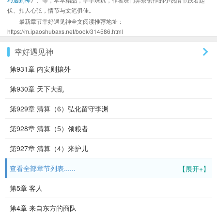
伏、扣人心弦，情节与文笔俱佳。
最新章节幸好遇见神全文阅读推荐地址：
https://m.ipaoshubaxs.net/book/314586.html
幸好遇见神
第931章 内安则攘外
第930章 天下大乱
第929章 清算（6）弘化留守李渊
第928章 清算（5）领粮者
第927章 清算（4）来护儿
查看全部章节列表......
【展开+】
第5章 客人
第4章 来自东方的商队