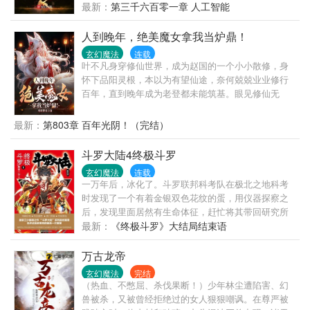
最新：
第三千六百零一章 人工智能
人到晚年，绝美魔女拿我当炉鼎！
玄幻魔法
连载
叶不凡身穿修仙世界，成为赵国的一个小小散修，身
怀下品阳灵根，本以为有望仙途，奈何兢兢业业修行
百年，直到晚年成为老登都未能筑基。眼见修仙无
望，只得趁自己还能活几年，娶一房老婆，安度晚
年。没曾想，被天魔教绝美魔女抓走当炉鼎。还让他
最新：
第803章 百年光阴！（完结）
修炼减寿魔功。叶不凡麻了。好在觉醒负面逆转系
统。能够转负为正，逆转任何功法、法术、丹药的副
斗罗大陆4终极斗罗
作用。突破筑基后，绝美魔女看着功法，再看看叶不
玄幻魔法
连载
凡一头乌黑亮发，陷入了迷茫。天魔老祖：“叶不凡，
一万年后，冰化了。斗罗联邦科考队在极北之地科考
天魔功副作用很大，需每日承受蚀骨之痛，且越修越
时发现了一个有着金银双色花纹的蛋，用仪器探察之
慢……什么？你修炼起来很爽，越练越快？！这不科
后，发现里面居然有生命体征，赶忙将其带回研究所
学！”天机神算：“测算推演之道，逆天而行，每次测算
进行孵化。蛋孵化出来了，可孵出来的却是一个婴
最新：
《终极斗罗》大结局结束语
都会折寿，遭受天谴……什么？你寿命怎么无限了？
儿，和人类一模一样的婴儿，一个蛋生的孩子。
还每天被天道赐福？”渡劫大能：“你资质愚钝，这等突
万古龙帝
破境界就降低资质的魔功不要修炼……什么？你资质
怎么涨到仙体了？！”专修魔功，一年化神，十年大
玄幻魔法
完结
（热血、不憋屈、杀伐果断！）少年林尘遭陷害、幻
乘，百年成仙。
兽被杀，又被曾经拒绝过的女人狠狠嘲讽。在尊严被