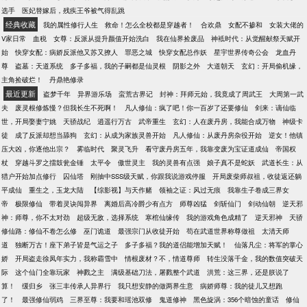
选手
医妃替嫁后，残疾王爷被气得乱跳
经典收藏
我的属性修行人生
救命！怎么全校都是穿越者！
合欢鼎
女配不掺和
女装大佬的
V家日常
血税
女尊：反派从提升颜值开始洗白
我在仙界捡废品
神袛时代：从觉醒献祭天赋开
始
快穿女配：病娇反派他又苏又撩人
罪恶之城
快穿女配总作妖
星宇世界传奇公会
龙血丹
尊
盗墓：天道系统
多子多福，我的子嗣都是仙灵根
阴影之外
大道朝天
玄幻：开局偷机缘，
主角捡破烂！
丹鼎艳修录
最近更新
盗梦千年
异界游乐场
蛮荒古界记
封神：拜师元始，我竟成了周武王
大周第一武
夫
废灵根修炼慢？但我长生不死啊！
凡人修仙：疯了吧！你一百岁了还要修仙
剑来：谪仙临
世，开局娶妻宁姚
天骄战纪
逍遥行万古
武帝重生
玄幻：人在废丹房，我能合成万物
神级卡
徒
成了反派却想当舔狗
玄幻：从成为家族灵兽开始
凡人修仙：从废丹房杂役开始
逆女！他镇
压大凶，你逐他出宗？
雾临时代
聚灵飞升
看守废丹房五年，我靠变废为宝证道成仙
帝国权
杖
穿越斗罗之擂鼓瓮金锤
太平令
傲世灵主
我的灵兽有点强
娘子真不是蛇妖
武道长生：从
猎户开始加点修行
囚仙塔
刚抽中SSS级天赋，你跟我说游戏停服
开局废柴师叔祖，收徒返还躺
平成仙
重生之，玉龙大陆
【综影视】与天作赌
领袖之证：风过无痕
我靠生子卷成三界女
帝
极限修仙
带着灵诀闯异界
离婚后高冷爵少有点方
师尊凶猛
剑斩仙门
剑动仙朝
逆天邪
神：师尊，你不太对劲
超级无敌，选择系统
寒棺仙缘传
我的游戏角色成精了
逆天邪神
天骄
修仙路：修仙不卷怎么修
巫门诡道
最强宗门从收徒开始
苟在武道世界称尊做祖
太清天师
道
独断万古！座下弟子皆是气运之子
多子多福？我的道侣能增加天赋！
仙落凡尘：将军的掌心
娇
开局盗走徐凤年实力，我称霸雪中
情根废材？不，情道尊师
转生没落千金，我的数值突破天
际
这个仙门全靠玩家
神戮之主
满级基础刀法，屠戮整个武道
洪荒：这三界，还是朕说了
算！
缓归乡
张三丰传承人异界行
我只想安静的做两界生意
病娇师尊：我的徒儿又想跑
了！
最强修仙弱鸡
三界至尊：我要和瑶池双修
鬼道修神
黑色旋涡：356个暗蚀的童话
修仙