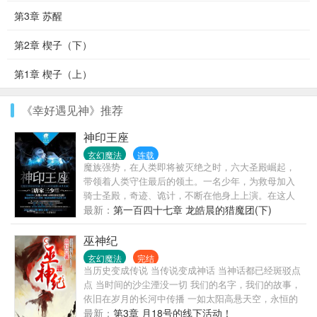
第3章 苏醒
第2章 楔子（下）
第1章 楔子（上）
《幸好遇见神》推荐
神印王座
玄幻魔法
连载
魔族强势，在人类即将被灭绝之时，六大圣殿崛起，
带领着人类守住最后的领土。一名少年，为救母加入
骑士圣殿，奇迹、诡计，不断在他身上上演。在这人
类六大圣殿与魔族七十二柱魔神相互倾轧的世界，他
最新：
第一百四十七章 龙皓晨的猎魔团(下)
能否登上象征着骑士最高荣耀的神印王座？
巫神纪
玄幻魔法
完结
当历史变成传说 当传说变成神话 当神话都已经斑驳点
点 当时间的沙尘湮没一切 我们的名字，我们的故事，
依旧在岁月的长河中传播 一如太阳高悬天空，永恒的
照耀大地，永远不会熄灭 记住，曾经有这样的一群
最新：
第3章 月18号的线下活动！