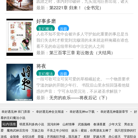
践踏之时，体内封印破碎，九头混沌巨兽出现，诸天
神佛为之颤抖！至此，大帝在我面前，也不过蝼蚁，
最新：
第2221章 归来！（全书完）
我为龙帝，万界无敌！
好事多磨
玄幻魔法
连载
人在不知不觉中会被许多人守护如此重要的事总是当
我们失去时才察觉到沈穆清的未来就这样掩藏在谁也
看不见的命运纽带和命中注定的人之间
最新：
第三百零三章 彩云散去（大结局）
将夜
玄幻魔法
连载
一段可歌可泣可笑可爱的草根崛起史。 一个物质要求
宁滥勿缺的开朗少年行。 书院后山里永恒回荡着他疑
惑的声音： 宁可永劫受沉沦，不从诸圣求解脱？
最新：
无穷的欢乐——将夜后记（下）
-
-
-
-
幸好遇见神 班门弄茶
幸好遇见神全文阅读
幸好遇见神txt下载
幸好遇见神最新章节
好
看的玄幻魔法小说
站内强推
明星系列多肉小说
混沌剑神
山村情事
武炼巅峰
春满香夏
少年大宝
男欢女
爱
魔艳武林后宫传
万族之劫
不良之年少轻狂
娱乐：蜜姐，你男朋友太棒了
我只想安静的打
游戏
金陵春
全职法师
吞噬：开局疯狂升级，我无敌了
权财
穿越大周
赤心巡天
宇宙职业