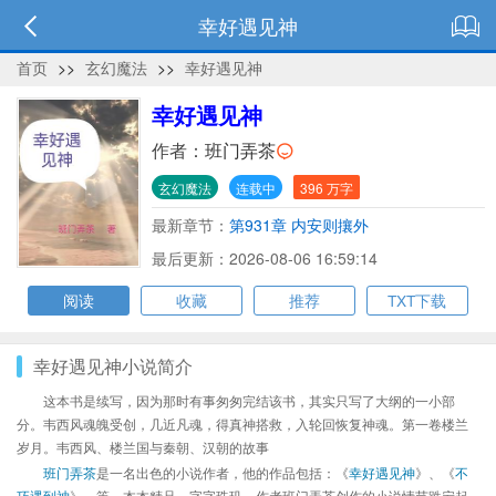
幸好遇见神
首页
>>
玄幻魔法
>>
幸好遇见神
幸好遇见神
作者：
班门弄茶
玄幻魔法
连载中
396 万字
最新章节：
第931章 内安则攘外
最后更新：2026-08-06 16:59:14
阅读
收藏
推荐
TXT下载
幸好遇见神小说简介
这本书是续写，因为那时有事匆匆完结该书，其实只写了大纲的一小部
分。韦西风魂魄受创，几近凡魂，得真神搭救，入轮回恢复神魂。第一卷楼兰
岁月。韦西风、楼兰国与秦朝、汉朝的故事
班门弄茶
是一名出色的小说作者，他的作品包括：《
幸好遇见神
》、《
不
巧遇到神
》、等，本本精品，字字珠玑，作者班门弄茶创作的小说情节跌宕起