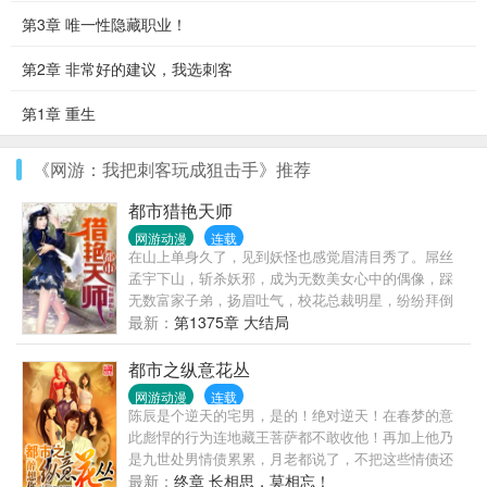
第3章 唯一性隐藏职业！
第2章 非常好的建议，我选刺客
第1章 重生
《网游：我把刺客玩成狙击手》推荐
都市猎艳天师
网游动漫
连载
在山上单身久了，见到妖怪也感觉眉清目秀了。屌丝
孟宇下山，斩杀妖邪，成为无数美女心中的偶像，踩
无数富家子弟，扬眉吐气，校花总裁明星，纷纷拜倒
在他的牛仔裤下。手持戮仙剑，斩仙，灭魔，翻江倒
最新：
第1375章 大结局
海……
都市之纵意花丛
网游动漫
连载
陈辰是个逆天的宅男，是的！绝对逆天！在春梦的意
此彪悍的行为连地藏王菩萨都不敢收他！再加上他乃
是九世处男情债累累，月老都说了，不把这些情债还
清，你丫就别想投胎！既然重新来过，达官贵人的女
最新：
终章 长相思，莫相忘！