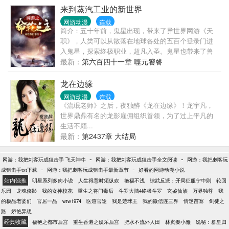
啦…… 儿子：……您当时怎么想的呢？ 姜奈：就觉得
来到蒸汽工业的新世界
他怪可怜见的，饿得腰太细了……
网游动漫
连载
简介：五十年前，鬼星出现，带来了异世界网游《天
职》，人类可以从散落在地球各处的五百个登录门进
入鬼星，探索终极职业，超凡入圣。鬼星也带来了兽
神降临，末世之灾！兽神崛起，城市毁灭，人类苟延
最新：
第六百四十一章 噬元饕餮
残喘。天平的一侧是进化，天平的另一侧是毁灭，人
类的进化速度能否超越毁灭的速度？！主角江铠低价
龙在边缘
购入残缺材料，千辛万苦成为了非战斗职业“赌徒”。运
网游动漫
连载
由天生，命由我主，一线之机，与天一搏！
《流氓老师》之后，夜独醉《龙在边缘》！龙宇凡，
世界鼎鼎有名的龙影雇佣组织首领，为了过上平凡的
生活不顾...
最新：
第2437章 大结局
-
-
网游：我把刺客玩成狙击手 飞天神牛
网游：我把刺客玩成狙击手全文阅读
网游：我把刺客玩
-
-
成狙击手txt下载
网游：我把刺客玩成狙击手最新章节
好看的网游动漫小说
站内强推
明星系列多肉小说
人生得意时须纵欢
艳福不浅
综武反派：开局征服宁中则
轮回
乐园
龙魂侠影
我的女神校花
重生之将门毒后
斗罗大陆4终极斗罗
玄鉴仙族
万界独尊
我
的极品老婆们
官居一品
wtw1974
医道官途
我是楚球王
我的微信连三界
情迷苗寨
剑徒之
路
娇艳异想
经典收藏
福艳之都市后宫
重生香港之娱乐后宫
肥水不流外人田
林岚秦小雅
诡秘：群星归