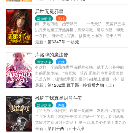
儿绝对不能放过，超级大财团的贵妇董事长也不能错
过！可是，尼玛为什么连外国公主，国际大明星都会
异世无冕邪皇
爱上我？简单的说，这是一......
网游动漫
完结
闻，天地万物，始于洪元…… 一代天骄，无冕邪皇得
洪元天地至宝穿越异世，身家卑微、遭尽冷眼，却无
一在怀。 身怀绝世宝典、修得无上神功，隐于大市、
弄天下于股掌。 所谓： 任由红尘漫漫、天道渺渺。
最新：
第6347章 一起死
我自长空破浪、仗剑踏歌。 顺我者生，逆我者亡是我
的原则。 携众美眷、畅游天下是我的心愿。 吾乃邪
库洛牌的魔法使
皇、天地无冕！（邪皇超级群：91529283，也可以加
网游动漫
连载
入神霄粉丝群：176410743）
有这样一个隐藏在世界沉睡的夜晚、赋予人们各种能
力的系统争端。 “恭喜您，获得 系统的声音异常美妙
只是方然... 猛地把手里的魔导书往地上狠狠一摔！破
口大骂！ “我去你妹的库洛牌！老子才不是魔法少
最新：
第1282章 藏于那一晚背后之物（上）
女！” “说好的修仙炼体、古武斗气！炼金巫术、魔法
异能呢！？” “神他喵无限流酷炫开局，然后获得魔法
摊牌了我真是封号斗罗
少女之力啊！”
网游动漫
连载
［半无敌，休闲文］许笙一觉醒来，发现自己穿越到
了斗罗大陆！本想平平淡淡过完一生的他，直到武魂
觉醒时才意识到不对劲！ 第一武魂:九心血棠！由九心
海棠变异而成，以血为祭，以魂润棠，彻底打破辅助
最新：
第四千两百五十六章