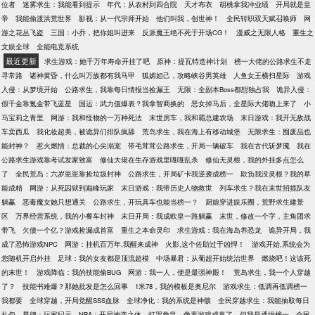
位者
迷雾求生：我能看到提示
年代：从农村到四合院
天才布衣
胡桃拿我冲业绩
开局就是皇
帝
我能偷渡洪荒世界
影视：从一代宗师开始
他们叫我，创世神！
全民转职双天赋召唤师
网
游之花丛飞盗
三国：小乔，把你姐叫进来
反派魔王绝不死于开场CG！
漫威之无限人格
重生之
文娱全球
全能电竞系统
最近更新
求生游戏：她千万年寿命开挂了吧
原神：提瓦特造神计划
榜一大佬的公路求生不走
寻常路
诸神黄昏，什么叫万族都有我马甲
狐媚妲己，攻略峡谷男英雄
人鱼女王横扫星际
游戏
入侵：从梦境开始
公路求生，我靠每日情报当捡漏王
无限：全副本Boss都想独占我
诡异入侵：
假千金靠氪金带飞蓝星
国运：武力值爆表？我拿智商换的
恶女掉马后，全星际大佬吻上来了
小
马宝莉之青里
网游：我和怪物的一万种死法
末世房车，我和霸总建农场
末日游戏：我开无敌战
车卖西瓜
我化妆超美，被诡异们排队疯舔
荒岛求生，我在海上有移动城堡
无限求生：囤废品也
能封神？
惹火燃情：总裁的心尖溺宠
带毛茸茸公路求生，开局一辆破车
我在古代斩梦魇
我在
公路求生游戏靠考试发家致富
修仙大佬在生存游戏里嘎嘎乱杀
修仙无灵根，我的外挂多点怎么
了
全民荒岛：六岁崽崽靠捡垃圾封神
公路求生，开局矿卡我逆袭成榜一
欺负我没灵根？我的草
能成精
网游：从死囚狱到巅峰玩家
末日游戏：我带历史人物救世
列车求生？我在末世招揽队友
躺赢
恶毒魔女她只想通关
公路求生，开玩具车也能当榜一？
厨娘穿进娱乐圈，荒野求生建景
区
万界经营系统，我的小餐车封神
末日开局：我成欧皇一路躺赢
末世，修改一个字，主角团求
带飞
欠债一个亿？游戏捡漏成首富
重生之本命灵印
求生游戏：我在海岛养恐龙
诡异开局，我
成了恐怖游戏NPC
网游：挂机百万年,我醒来成神
火影,这个佐助过于凶悍！
游戏开始,系统会为
您随机开启外挂
足球：我的女友都是顶流超模
中场暴君：从葡超开始统治世界
燃烧吧！这该死
的末世！
游戏降临：我的技能偷BUG
网游：我一人，便是最强神殿！
荒岛求生，我一个人穿越
了？
技能书难爆？那她批发是怎么回事
1米78，我的模板是奥尼尔
游戏求生：低调再低调榜一
我都要
全球穿越，开局觉醒SSS血脉
全球净化：我的系统是神骸
全民穿越求生：我能抽取每日
礼包
星律：玩家纪元
NBA：开局神选之体，打哭詹皇
像素游戏成真了，但我是通缉榜一
全民