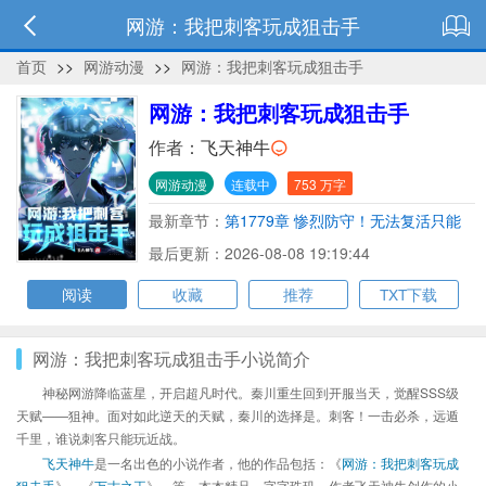
网游：我把刺客玩成狙击手
首页
>>
网游动漫
>>
网游：我把刺客玩成狙击手
网游：我把刺客玩成狙击手
作者：
飞天神牛
网游动漫
连载中
753 万字
最新章节：
第1779章 惨烈防守！无法复活只能
拿命填
最后更新：2026-08-08 19:19:44
阅读
收藏
推荐
TXT下载
网游：我把刺客玩成狙击手小说简介
神秘网游降临蓝星，开启超凡时代。秦川重生回到开服当天，觉醒SSS级
天赋——狙神。面对如此逆天的天赋，秦川的选择是。刺客！一击必杀，远遁
千里，谁说刺客只能玩近战。
飞天神牛
是一名出色的小说作者，他的作品包括：《
网游：我把刺客玩成
狙击手
》、《
万古之王
》、等，本本精品，字字珠玑，作者飞天神牛创作的小