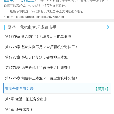
说情节跌宕起伏、扣人心弦，情节与文笔俱佳。
最新章节网游：我把刺客玩成狙击手全文阅读推荐地址：
https://m.ipaoshubaxs.net/book/287656.html
网游：我把刺客玩成狙击手
第1779章 惨烈防守！无法复活只能拿命填
第1778章 基础法则不足？全员砸积分造神王！
第1777章 祭坛无限复活，硬吞神王本源
第1776章 源界危机！半步神王组团来袭！
第1775章 觊觎神王本源？一百虚空真神亮相！
查看全部章节列表......
【展开+】
第5章 老登，把任务交出来！
第4章 还有惊喜？