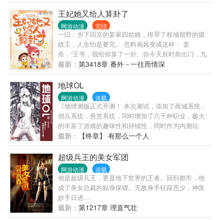
系的神话！ 第二武魂：冰蔷薇之剑！攻击力碾压昊天
锤，成就大陆最强器武魂！ 在素云涛震惊的目光下，
王妃她又给人算卦了
许笙无奈的望着自己身上九个猩红的魂环，“那啥，其
网游动漫
完结
实我只是想平平淡淡过一生，不过你瞧我身上这九个
一曰：乡下回京的姜家四姑娘，得罪了权倾朝野的摄
红圈圈好看么？”
政王，人生怕是要完。 岂料画风变成这样： 姜
奈：“王爷，我给你算了一卦。你今天辰时前出门，九
成九会遭雷劈。” 摄政王：……有何化解之法？ 姜
最新：
第3418章 番外－一往而情深
奈：来我阴阳斋购一神器，可避大祸。 暗卫：……这
不一锅盖么？属下觉得您似乎又被坑了。 本王翩然风
地球OL
采岂是一锅盖可压？让你们看看，何谓头顶锅盖风轻
网游动漫
连载
云淡。 二曰：四姑娘大字不识一个，半点文墨皆无，
《地球测版正式开测！ 本次测试，添加了商城系统，
写的文章怕是狗屁不通。 上京书院院长：四姑娘上知
佣兵系统，悬赏系统，同时增加了六千种职业，极大
天文下知地理，尤其对古姜国历史文化颇有研究，为
的丰富了游戏的趣味性和持续性，同时作为内测玩
学术上作出极大贡献。 群众：怕说的不是同一个人
家，大家可以永久获得三折商城购买优惠。 三生的老
最新：
【终章】 有那么一个人
叭？这个院长八成是个托儿！ 三曰：四姑娘克母克兄
书：末世虫潮，250万字，已经完本！
克叔婶姐妹，得送去庵里放养几年磨磨心气儿。 叔婶
超级兵王的美女军团
姐妹：哭唧唧，求求乃们别造谣了。命苦哇，你们每
网游动漫
连载
造谣一次，我们就集体倒霉一回。 数年后，姜奈牵着
他是超级兵王，更是地下世界的王者。回归都市，他
小版摄政王逛街。 儿子好奇问：娘亲，为什么坊间尚
成了美女总裁的贴身保镖。无敌身手狂踩恶少，神医
存一赌局，赌你在爹爹手里，活命不过三旬？ 姜奈一
妙手日进...
脸心虚：这事要从一副山居图说起。 当年娘亲年少无
最新：
第1217章 理直气壮
知，把你爹坑在一副画里，差点把他给活活饿死